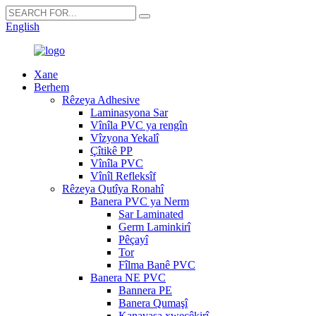
English
Xane
Berhem
Rêzeya Adhesive
Laminasyona Sar
Vînîla PVC ya rengîn
Vîzyona Yekalî
Çîtikê PP
Vînîla PVC
Vînîl Refleksîf
Rêzeya Qutîya Ronahî
Banera PVC ya Nerm
Sar Laminated
Germ Laminkirî
Pêçayî
Tor
Fîlma Banê PVC
Banera NE PVC
Bannera PE
Banera Qumaşî
Kanavasa xweçêkirî