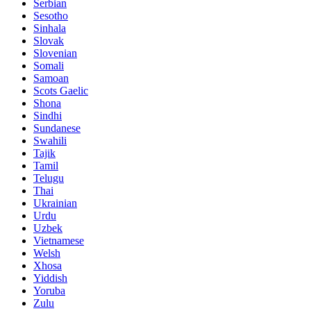
Serbian
Sesotho
Sinhala
Slovak
Slovenian
Somali
Samoan
Scots Gaelic
Shona
Sindhi
Sundanese
Swahili
Tajik
Tamil
Telugu
Thai
Ukrainian
Urdu
Uzbek
Vietnamese
Welsh
Xhosa
Yiddish
Yoruba
Zulu