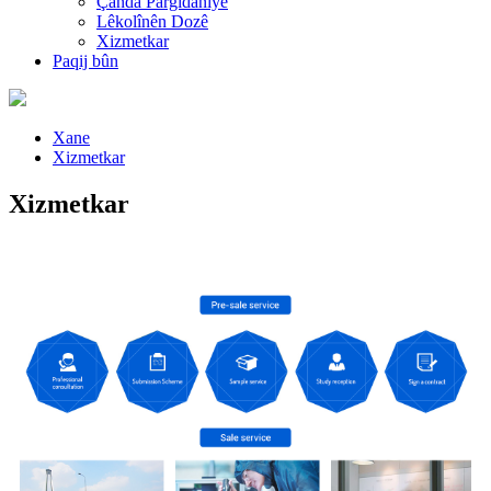
Çanda Pargîdaniyê
Lêkolînên Dozê
Xizmetkar
Paqij bûn
Xane
Xizmetkar
Xizmetkar