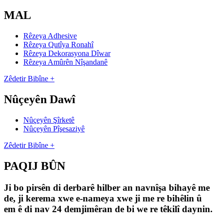
MAL
Rêzeya Adhesive
Rêzeya Qutîya Ronahî
Rêzeya Dekorasyona Dîwar
Rêzeya Amûrên Nîşandanê
Zêdetir Bibîne +
Nûçeyên Dawî
Nûçeyên Şîrketê
Nûçeyên Pîşesaziyê
Zêdetir Bibîne +
PAQIJ BÛN
Ji bo pirsên di derbarê hilber an navnîşa bihayê me
de, ji kerema xwe e-nameya xwe ji me re bihêlin û
em ê di nav 24 demjimêran de bi we re têkilî daynin.