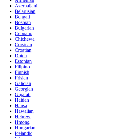
Armenian
Azerbaijani
Belarusian
Bengali
Bosnian
Bulgarian
Cebuano
Chichewa
Corsican
Croatian
Dutch
Estonian
Filipino
Finnish
Frisian
Galician
Georgian
Gujarati
Haitian
Hausa
Hawaiian
Hebrew
Hmong
Hungarian
Icelandic