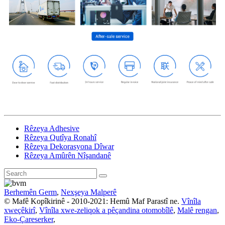
Rêzeya Adhesive
Rêzeya Qutîya Ronahî
Rêzeya Dekorasyona Dîwar
Rêzeya Amûrên Nîşandanê
Berhemên Germ
,
Nexşeya Malperê
© Mafê Kopîkirinê - 2010-2021: Hemû Maf Parastî ne.
Vînîla
xweçêkirî
,
Vînîla xwe-zeliqok a pêçandina otomobîlê
,
Malê rengan
,
Eko-Çareserker
,