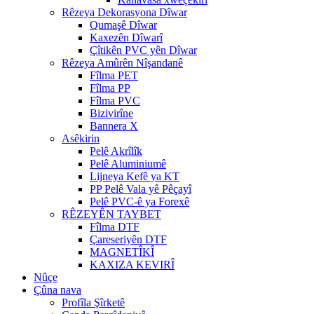
Rêzeya Dekorasyona Dîwar
Qumaşê Dîwar
Kaxezên Dîwarî
Çîtikên PVC yên Dîwar
Rêzeya Amûrên Nîşandanê
Fîlma PET
Fîlma PP
Fîlma PVC
Bizivirîne
Bannera X
Asêkirin
Pelê Akrîlîk
Pelê Aluminiumê
Lijneya Kefê ya KT
PP Pelê Vala yê Pêçayî
Pelê PVC-ê ya Forexê
RÊZEYÊN TAYBET
Fîlma DTF
Çareseriyên DTF
MAGNETÎKÎ
KAXIZA KEVIRÎ
Nûçe
Çûna nava
Profîla Şîrketê