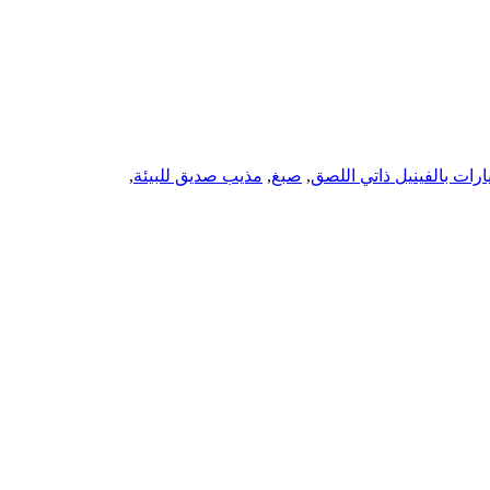
رات بالفينيل ذاتي اللصق
,
صبغ
,
مذيب صديق للبيئة
,