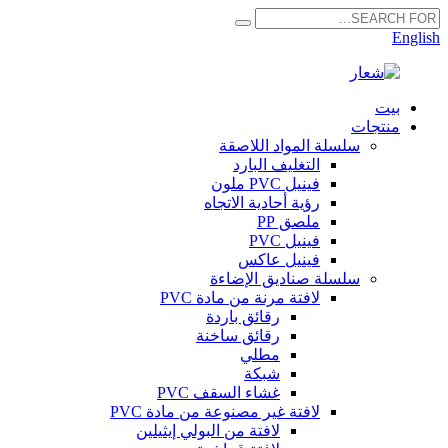
English
بيت
منتجات
سلسلة المواد اللاصقة
التغليف البارد
فينيل PVC ملون
رؤية أحادية الاتجاه
ملصق PP
فينيل PVC
فينيل عاكس
سلسلة صناديق الإضاءة
لافتة مرنة من مادة PVC
رقائق باردة
رقائق ساخنة
مطلي
شبكة
غشاء السقف PVC
لافتة غير مصنوعة من مادة PVC
لافتة من البولي إيثيلين