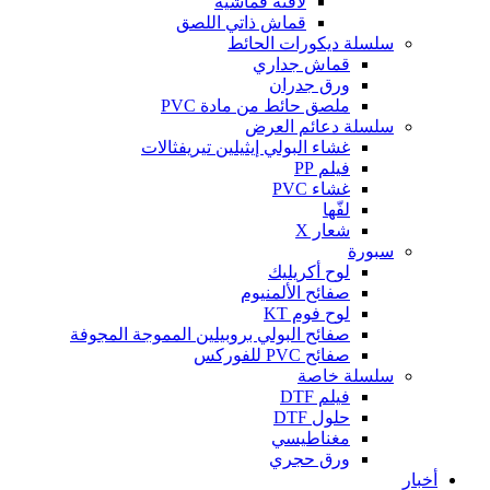
لافتة قماشية
قماش ذاتي اللصق
سلسلة ديكورات الحائط
قماش جداري
ورق جدران
ملصق حائط من مادة PVC
سلسلة دعائم العرض
غشاء البولي إيثيلين تيريفثالات
فيلم PP
غشاء PVC
لفّها
شعار X
سبورة
لوح أكريليك
صفائح الألمنيوم
لوح فوم KT
صفائح البولي بروبيلين المموجة المجوفة
صفائح PVC للفوركس
سلسلة خاصة
فيلم DTF
حلول DTF
مغناطيسي
ورق حجري
أخبار