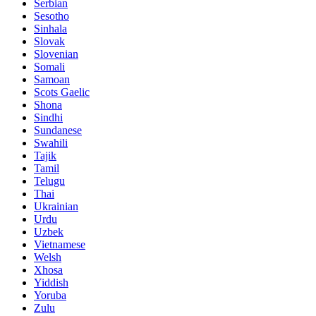
Serbian
Sesotho
Sinhala
Slovak
Slovenian
Somali
Samoan
Scots Gaelic
Shona
Sindhi
Sundanese
Swahili
Tajik
Tamil
Telugu
Thai
Ukrainian
Urdu
Uzbek
Vietnamese
Welsh
Xhosa
Yiddish
Yoruba
Zulu