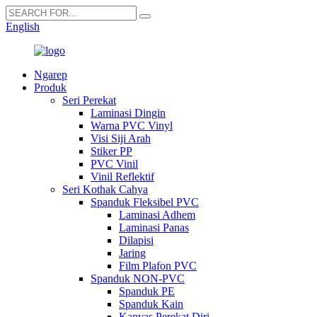
English
Ngarep
Produk
Seri Perekat
Laminasi Dingin
Warna PVC Vinyl
Visi Siji Arah
Stiker PP
PVC Vinil
Vinil Reflektif
Seri Kothak Cahya
Spanduk Fleksibel PVC
Laminasi Adhem
Laminasi Panas
Dilapisi
Jaring
Film Plafon PVC
Spanduk NON-PVC
Spanduk PE
Spanduk Kain
Kanvas Perekat Diri