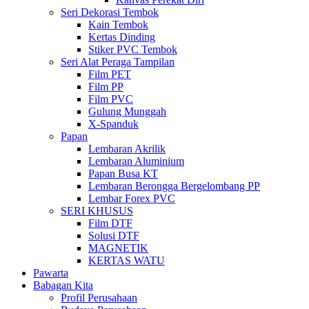
Seri Dekorasi Tembok
Kain Tembok
Kertas Dinding
Stiker PVC Tembok
Seri Alat Peraga Tampilan
Film PET
Film PP
Film PVC
Gulung Munggah
X-Spanduk
Papan
Lembaran Akrilik
Lembaran Aluminium
Papan Busa KT
Lembaran Berongga Bergelombang PP
Lembar Forex PVC
SERI KHUSUS
Film DTF
Solusi DTF
MAGNETIK
KERTAS WATU
Pawarta
Babagan Kita
Profil Perusahaan