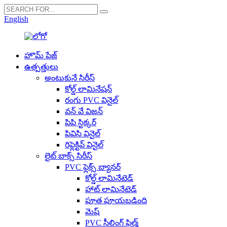
English
హొమ్ పేజ్
ఉత్పత్తులు
అంటుకునే సిరీస్
కోల్డ్ లామినేషన్
రంగు PVC వినైల్
వన్ వే విజన్
పిపి స్టిక్కర్
పివిసి వినైల్
రిఫ్లెక్టివ్ వినైల్
లైట్ బాక్స్ సిరీస్
PVC ఫ్లెక్స్ బ్యానర్
కోల్డ్ లామినేటెడ్
హాట్ లామినేటెడ్
పూత పూయబడింది
మెష్
PVC సీలింగ్ ఫిల్మ్