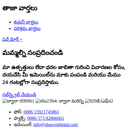
తాజా వార్తలు
కంపెనీ వార్తలు
పరిశ్రమ వార్తలు
వివే మోర్ +
మమ్మల్ని సంప్రదించండి
మా ఉత్పత్తులు లేదా ధరల జాబితా గురించి విచారణల కోసం,
దయచేసి మీ ఇమెయిల్‌ను మాకు పంపండి మరియు మేము
24 గంటల్లోగా సంప్రదిస్తాము.
సబ్‌స్క్రైబ్ చేయండి
ఫోన్:
0086 15921745861
ఫ్యాక్స్:
0086 573 82866661
ఇమెయిల్:
info@shaweidigital.com