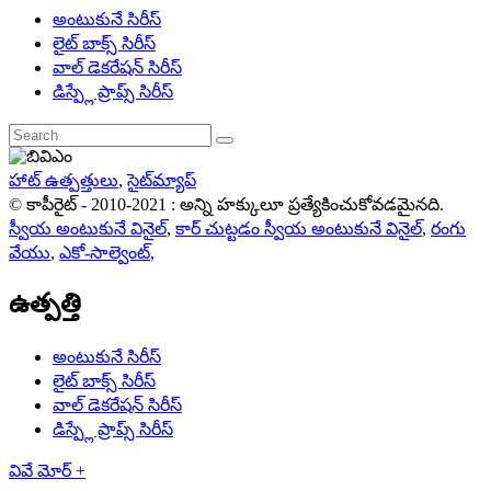
అంటుకునే సిరీస్
లైట్ బాక్స్ సిరీస్
వాల్ డెకరేషన్ సిరీస్
డిస్ప్లే ప్రాప్స్ సిరీస్
హాట్ ఉత్పత్తులు
,
సైట్‌మ్యాప్
© కాపీరైట్ - 2010-2021 : అన్ని హక్కులూ ప్రత్యేకించుకోవడమైనది.
స్వీయ అంటుకునే వినైల్
,
కార్ చుట్టడం స్వీయ అంటుకునే వినైల్
,
రంగు
వేయు
,
ఎకో-సాల్వెంట్
,
ఉత్పత్తి
అంటుకునే సిరీస్
లైట్ బాక్స్ సిరీస్
వాల్ డెకరేషన్ సిరీస్
డిస్ప్లే ప్రాప్స్ సిరీస్
వివే మోర్ +