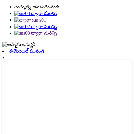
మమ్మల్ని అనుసరించండి:
ఈమెయిల్ పంపండి
x