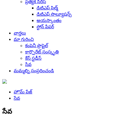
ప్రత్యేక సిరీస్
డిటిఎఫ్ ఫిల్మ్
డిటిఎఫ్ సొల్యూషన్స్
అయస్కాంతం
స్టోన్ పేపర్
వార్తలు
మా గురించి
కంపెనీ ప్రొఫైల్
కార్పొరేట్ సంస్కృతి
కేస్ స్టడీస్
సేవ
మమ్మల్ని సంప్రదించండి
హొమ్ పేజ్
సేవ
సేవ