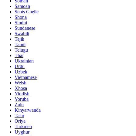
Somali
Samoan
Scots Gaelic
Shona
Sindhi
Sundanese
Swahili
Tajik
Tamil
Telugu
Thai
Ukrainian
Urdu
Uzbek
Vietnamese
Welsh
Xhosa
Yiddish
Yoruba
Zulu
Kinyarwanda
Tatar
Oriya
Turkmen
Uyghur