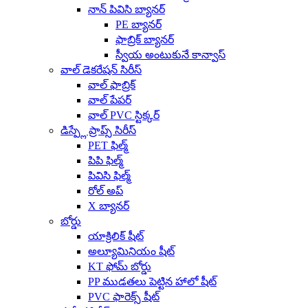
నాన్ పివిసి బ్యానర్
PE బ్యానర్
ఫాబ్రిక్ బ్యానర్
స్వీయ అంటుకునే కాన్వాస్
వాల్ డెకరేషన్ సిరీస్
వాల్ ఫాబ్రిక్
వాల్ పేపర్
వాల్ PVC స్టిక్కర్
డిస్ప్లే ప్రాప్స్ సిరీస్
PET ఫిల్మ్
పిపి ఫిల్మ్
పివిసి ఫిల్మ్
రోల్ అప్
X బ్యానర్
బోర్డు
యాక్రిలిక్ షీట్
అల్యూమినియం షీట్
KT ఫోమ్ బోర్డు
PP ముడతలు పెట్టిన హాలో షీట్
PVC ఫారెక్స్ షీట్