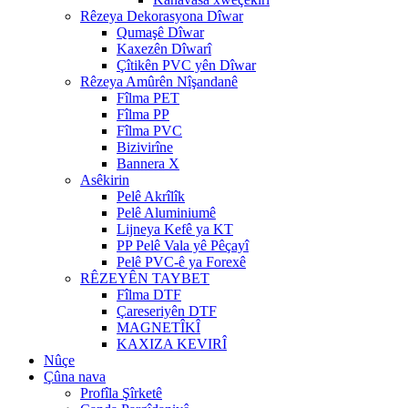
Rêzeya Dekorasyona Dîwar
Qumaşê Dîwar
Kaxezên Dîwarî
Çîtikên PVC yên Dîwar
Rêzeya Amûrên Nîşandanê
Fîlma PET
Fîlma PP
Fîlma PVC
Bizivirîne
Bannera X
Asêkirin
Pelê Akrîlîk
Pelê Aluminiumê
Lijneya Kefê ya KT
PP Pelê Vala yê Pêçayî
Pelê PVC-ê ya Forexê
RÊZEYÊN TAYBET
Fîlma DTF
Çareseriyên DTF
MAGNETÎKÎ
KAXIZA KEVIRÎ
Nûçe
Çûna nava
Profîla Şîrketê