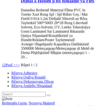
Dîjîtal a Hotsell ji bo Reklamê ya Flex
Danasîna Berhemê Materyal Fîlma PVC bi
Toreke Xurt Reng Spî / Spî Rûber Geş / Mat
Firehî 0.914-3.2m Dirêjahî 50m/roll an Rêza
Taybetkirî 500*500D 28*28 Reng Lihevhatî
Solvent, Eco-Solvent, UV, Lateks Teknolojiya
Germ Laminated Sar Laminated Bikaranîn
Qutiya Nîşandanê/Ronahîkirinê ya
Hundir/Reklam/Poster Taybetmendî
Avnegir+Jîngehparêz Kapasîteya Dabînkirinê
3500000 Metreçargoşe/Metreçargoşe di Mehê de
Dema Pêşkêşkirinê Mîqdar (metreçargoşe) 1 –
20...
1
2
Paşê >
>>
Rûpel 1 / 2
Rêzeya Adhesive
Rêzeya Qutîya Ronahî
Rêzeya Dekorasyona Dîwar
Rêzeya Amûrên Nîşandanê
Berhemên Germ
,
Nexşeya Malperê