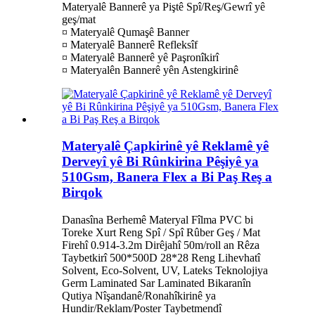
Materyalê Bannerê ya Piştê Spî/Reş/Gewrî yê
geş/mat
¤ Materyalê Qumaşê Banner
¤ Materyalê Bannerê Refleksîf
¤ Materyalê Bannerê yê Paşronîkirî
¤ Materyalên Bannerê yên Astengkirinê
Materyalê Çapkirinê yê Reklamê yê
Derveyî yê Bi Rûnkirina Pêşiyê ya
510Gsm, Banera Flex a Bi Paş Reş a
Birqok
Danasîna Berhemê Materyal Fîlma PVC bi
Toreke Xurt Reng Spî / Spî Rûber Geş / Mat
Firehî 0.914-3.2m Dirêjahî 50m/roll an Rêza
Taybetkirî 500*500D 28*28 Reng Lihevhatî
Solvent, Eco-Solvent, UV, Lateks Teknolojiya
Germ Laminated Sar Laminated Bikaranîn
Qutiya Nîşandanê/Ronahîkirinê ya
Hundir/Reklam/Poster Taybetmendî