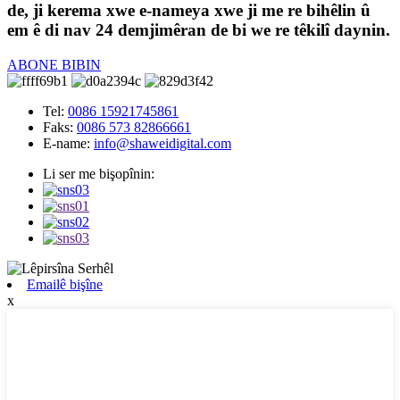
de, ji kerema xwe e-nameya xwe ji me re bihêlin û
em ê di nav 24 demjimêran de bi we re têkilî daynin.
ABONE BIBIN
Tel:
0086 15921745861
Faks:
0086 573 82866661
E-name:
info@shaweidigital.com
Li ser me bişopînin:
Emailê bişîne
x