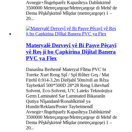
Avnegir+Jîngehparêz Kapasîteya Dabînkirinê
3500000 Metreçargoşe/Metreçargoşe di Mehê de
Dema Pêşkêşkirinê Mîqdar (metreçargoşe) 1 –
20...
Materyalê Derveyî yê Bi Paşve Pêçayî
yê Reş ji bo Çapkirina Dîjîtal Banera
PVC ya Flex
Danasîna Berhemê Materyal Fîlma PVC bi
Toreke Xurt Reng Spî / Spî Rûber Geş / Mat
Firehî 0.914-3.2m Dirêjahî 50m/roll an Rêza
Taybetkirî 500*500D 28*28 Reng Lihevhatî
Solvent, Eco-Solvent, UV, Lateks Teknolojiya
Germ Laminated Sar Laminated Bikaranîn
Qutiya Nîşandanê/Ronahîkirinê ya
Hundir/Reklam/Poster Taybetmendî
Avnegir+Jîngehparêz Kapasîteya Dabînkirinê
3500000 Metreçargoşe/Metreçargoşe di Mehê de
Dema Pêşkêşkirinê Mîqdar (metreçargoşe) 1 –
20...