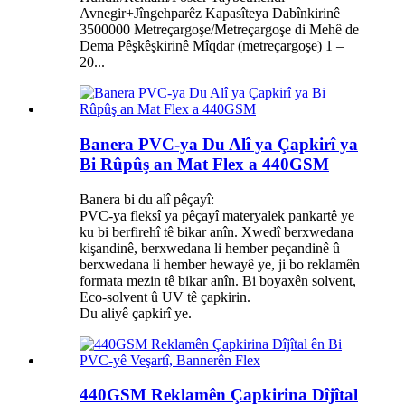
Avnegir+Jîngehparêz Kapasîteya Dabînkirinê
3500000 Metreçargoşe/Metreçargoşe di Mehê de
Dema Pêşkêşkirinê Mîqdar (metreçargoşe) 1 –
20...
Banera PVC-ya Du Alî ya Çapkirî ya
Bi Rûpûş an Mat Flex a 440GSM
Banera bi du alî pêçayî:
PVC-ya fleksî ya pêçayî materyalek pankartê ye
ku bi berfirehî tê bikar anîn. Xwedî berxwedana
kişandinê, berxwedana li hember peçandinê û
berxwedana li hember hewayê ye, ji bo reklamên
formata mezin tê bikar anîn. Bi boyaxên solvent,
Eco-solvent û UV tê çapkirin.
Du aliyê çapkirî ye.
440GSM Reklamên Çapkirina Dîjîtal