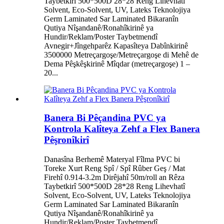
Taybetkirî 500*500D 28*28 Reng Lihevhatî
Solvent, Eco-Solvent, UV, Lateks Teknolojiya
Germ Laminated Sar Laminated Bikaranîn
Qutiya Nîşandanê/Ronahîkirinê ya
Hundir/Reklam/Poster Taybetmendî
Avnegir+Jîngehparêz Kapasîteya Dabînkirinê
3500000 Metreçargoşe/Metreçargoşe di Mehê de
Dema Pêşkêşkirinê Mîqdar (metreçargoşe) 1 –
20...
Banera Bi Pêçandina PVC ya
Kontrola Kalîteya Zehf a Flex Banera
Pêşronîkirî
Danasîna Berhemê Materyal Fîlma PVC bi
Toreke Xurt Reng Spî / Spî Rûber Geş / Mat
Firehî 0.914-3.2m Dirêjahî 50m/roll an Rêza
Taybetkirî 500*500D 28*28 Reng Lihevhatî
Solvent, Eco-Solvent, UV, Lateks Teknolojiya
Germ Laminated Sar Laminated Bikaranîn
Qutiya Nîşandanê/Ronahîkirinê ya
Hundir/Reklam/Poster Taybetmendî