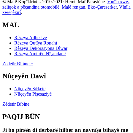
© Mafê Kopîkirinê - 2010-2021: Hemû Maf Parastî ne.
Vînîla xwe-
zeliqok a pêçandina otomobîlê
,
Malê rengan
,
Eko-Çareserker
,
Vînîla
xweçêkirî
,
MAL
Rêzeya Adhesive
Rêzeya Qutîya Ronahî
Rêzeya Dekorasyona Dîwar
Rêzeya Amûrên Nîşandanê
Zêdetir Bibîne +
Nûçeyên Dawî
Nûçeyên Şîrketê
Nûçeyên Pîşesaziyê
Zêdetir Bibîne +
PAQIJ BÛN
Ji bo pirsên di derbarê hilber an navnîşa bihayê me