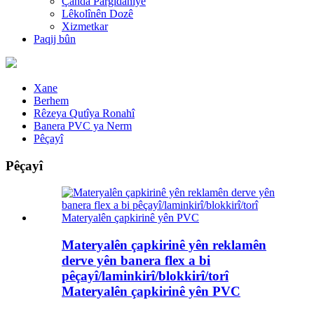
Çanda Pargîdaniyê
Lêkolînên Dozê
Xizmetkar
Paqij bûn
Xane
Berhem
Rêzeya Qutîya Ronahî
Banera PVC ya Nerm
Pêçayî
Pêçayî
Materyalên çapkirinê yên reklamên
derve yên banera flex a bi
pêçayî/laminkirî/blokkirî/torî
Materyalên çapkirinê yên PVC