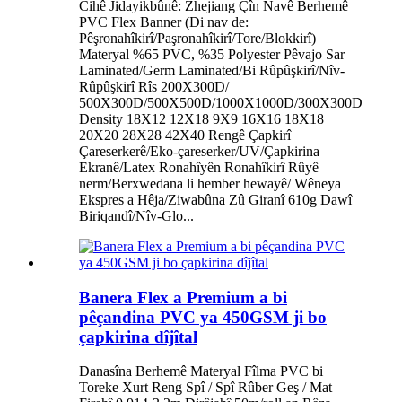
Cihê Jidayikbûnê: Zhejiang Çîn Navê Berhemê
PVC Flex Banner (Di nav de:
Pêşronahîkirî/Paşronahîkirî/Tore/Blokkirî)
Materyal %65 PVC, %35 Polyester Pêvajo Sar
Laminated/Germ Laminated/Bi Rûpûşkirî/Nîv-
Rûpûşkirî Rîs 200X300D/
500X300D/500X500D/1000X1000D/300X300D
Density 18X12 12X18 9X9 16X16 18X18
20X20 28X28 42X40 Rengê Çapkirî
Çareserkerê/Eko-çareserker/UV/Çapkirina
Ekranê/Latex Ronahîyên Ronahîkirî Rûyê
nerm/Berxwedana li hember hewayê/ Wêneya
Ekspres a Hêja/Ziwabûna Zû Giranî 610g Dawî
Biriqandî/Nîv-Glo...
Banera Flex a Premium a bi
pêçandina PVC ya 450GSM ji bo
çapkirina dîjîtal
Danasîna Berhemê Materyal Fîlma PVC bi
Toreke Xurt Reng Spî / Spî Rûber Geş / Mat