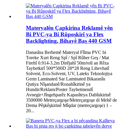
Materyalên Çapkirina Reklamê yên
Bi PVC-ya Bi Rûpoşkirî ya Flex
Backlighting, Bihayê Baş 440 GSM
Danasîna Berhemê Materyal Fîlma PVC bi
Toreke Xurt Reng Spî / Spî Rûber Geş / Mat
Firehî 0.914-3.2m Dirêjahî 50m/roll an Rêza
Taybetkirî 500*500D 28*28 Reng Lihevhatî
Solvent, Eco-Solvent, UV, Lateks Teknolojiya
Germ Laminated Sar Laminated Bikaranîn
Qutiya Nîşandanê/Ronahîkirinê ya
Hundir/Reklam/Poster Taybetmendî
Avnegir+Jîngehparêz Kapasîteya Dabînkirinê
3500000 Metreçargoşe/Metreçargoşe di Mehê de
Dema Pêşkêşkirinê Mîqdar (metreçargoşe) 1 –
20...