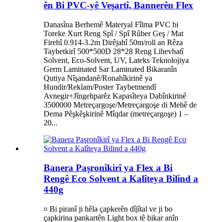
ên Bi PVC-yê Veşartî, Bannerên Flex
Danasîna Berhemê Materyal Fîlma PVC bi
Toreke Xurt Reng Spî / Spî Rûber Geş / Mat
Firehî 0.914-3.2m Dirêjahî 50m/roll an Rêza
Taybetkirî 500*500D 28*28 Reng Lihevhatî
Solvent, Eco-Solvent, UV, Lateks Teknolojiya
Germ Laminated Sar Laminated Bikaranîn
Qutiya Nîşandanê/Ronahîkirinê ya
Hundir/Reklam/Poster Taybetmendî
Avnegir+Jîngehparêz Kapasîteya Dabînkirinê
3500000 Metreçargoşe/Metreçargoşe di Mehê de
Dema Pêşkêşkirinê Mîqdar (metreçargoşe) 1 –
20...
Banera Paşronîkirî ya Flex a Bi
Rengê Eco Solvent a Kalîteya Bilind a
440g
¤ Bi piranî ji hêla çapkerên dîjîtal ve ji bo
çapkirina pankartên Light box tê bikar anîn