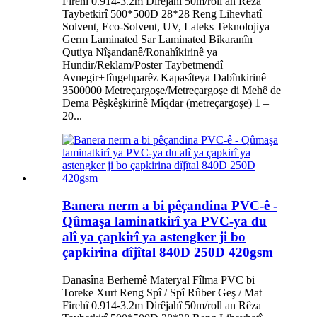
Firehî 0.914-3.2m Dirêjahî 50m/roll an Rêza
Taybetkirî 500*500D 28*28 Reng Lihevhatî
Solvent, Eco-Solvent, UV, Lateks Teknolojiya
Germ Laminated Sar Laminated Bikaranîn
Qutiya Nîşandanê/Ronahîkirinê ya
Hundir/Reklam/Poster Taybetmendî
Avnegir+Jîngehparêz Kapasîteya Dabînkirinê
3500000 Metreçargoşe/Metreçargoşe di Mehê de
Dema Pêşkêşkirinê Mîqdar (metreçargoşe) 1 –
20...
Banera nerm a bi pêçandina PVC-ê -
Qûmaşa laminatkirî ya PVC-ya du
alî ya çapkirî ya astengker ji bo
çapkirina dîjîtal 840D 250D 420gsm
Danasîna Berhemê Materyal Fîlma PVC bi
Toreke Xurt Reng Spî / Spî Rûber Geş / Mat
Firehî 0.914-3.2m Dirêjahî 50m/roll an Rêza