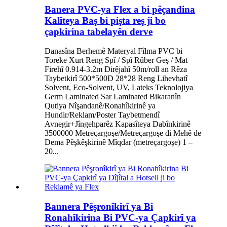
Banera PVC-ya Flex a bi pêçandina
Kalîteya Baş bi pişta reş ji bo
çapkirina tabelayên derve
Danasîna Berhemê Materyal Fîlma PVC bi
Toreke Xurt Reng Spî / Spî Rûber Geş / Mat
Firehî 0.914-3.2m Dirêjahî 50m/roll an Rêza
Taybetkirî 500*500D 28*28 Reng Lihevhatî
Solvent, Eco-Solvent, UV, Lateks Teknolojiya
Germ Laminated Sar Laminated Bikaranîn
Qutiya Nîşandanê/Ronahîkirinê ya
Hundir/Reklam/Poster Taybetmendî
Avnegir+Jîngehparêz Kapasîteya Dabînkirinê
3500000 Metreçargoşe/Metreçargoşe di Mehê de
Dema Pêşkêşkirinê Mîqdar (metreçargoşe) 1 –
20...
Bannera Pêşronîkirî ya Bi
Ronahîkirina Bi PVC-ya Çapkirî ya