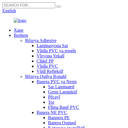
English
Xane
Berhem
Rêzeya Adhesive
Laminasyona Sar
Vînîla PVC ya rengîn
Vîzyona Yekalî
Çîtikê PP
Vînîla PVC
Vînîl Refleksîf
Rêzeya Qutîya Ronahî
Banera PVC ya Nerm
Sar Laminated
Germ Laminkirî
Pêçayî
Tor
Fîlma Banê PVC
Banera NE PVC
Bannera PE
Banera Qumaşî
Kanavasa xweçêkirî