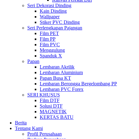
Seri Dekorasi Dinding
Kain Dinding
Wallpaper
Stiker PVC Dinding
Seri Perlengkapan Pajangan
Film PET
Film PP
Film PVC
Menggulung
Spanduk X
Papan
Lembaran Akrilik
Lembaran Aluminium
Papan Busa KT
Lembaran Berongga Bergelombang PP
Lembaran PVC Forex
SERI KHUSUS
Film DTF
Solusi DTF
MAGNETIK
KERTAS BATU
Berita
Tentang Kami
Profil Perusahaan