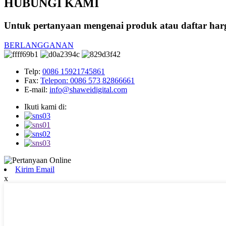
HUBUNGI KAMI
Untuk pertanyaan mengenai produk atau daftar har
BERLANGGANAN
Telp:
0086 15921745861
Fax:
Telepon: 0086 573 82866661
E-mail:
info@shaweidigital.com
Ikuti kami di:
Kirim Email
x