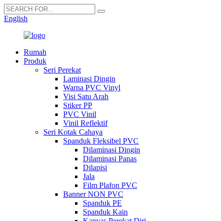
English
Rumah
Produk
Seri Perekat
Laminasi Dingin
Warna PVC Vinyl
Visi Satu Arah
Stiker PP
PVC Vinil
Vinil Reflektif
Seri Kotak Cahaya
Spanduk Fleksibel PVC
Dilaminasi Dingin
Dilaminasi Panas
Dilapisi
Jala
Film Plafon PVC
Banner NON PVC
Spanduk PE
Spanduk Kain
Kanvas Perekat Diri