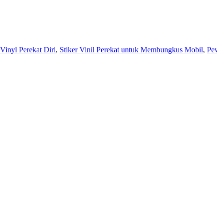
Vinyl Perekat Diri
,
Stiker Vinil Perekat untuk Membungkus Mobil
,
Pe