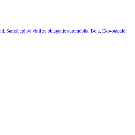
nil
,
Samoljepljivi vinil za oblaganje automobila
,
Boja
,
Eko-otapalo
,