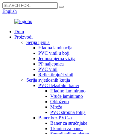
English
Dom
Proizvodi
Serija ljepila
Hladna laminacija
PVC vinil u boji
Jednosmjerna vizija
PP naljepnica
PVC vinil
Reflektirajući vinil
Serija svjetlosnih kutija
PVC fleksibilni baner
Hladno laminirano
Vruće laminirano
Obloženo
Mreža
PVC stropna folija
Baner bez PVC-a
Baner za stručnjake
Tkanina za baner
Samoljepljivo platno