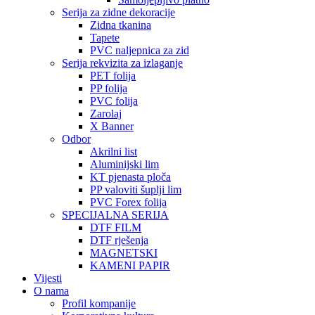
Serija za zidne dekoracije
Zidna tkanina
Tapete
PVC naljepnica za zid
Serija rekvizita za izlaganje
PET folija
PP folija
PVC folija
Zarolaj
X Banner
Odbor
Akrilni list
Aluminijski lim
KT pjenasta ploča
PP valoviti šuplji lim
PVC Forex folija
SPECIJALNA SERIJA
DTF FILM
DTF rješenja
MAGNETSKI
KAMENI PAPIR
Vijesti
O nama
Profil kompanije