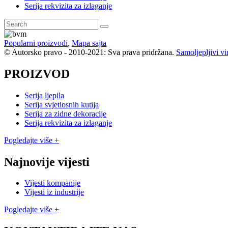
Serija rekvizita za izlaganje
Popularni proizvodi
,
Mapa sajta
© Autorsko pravo - 2010-2021: Sva prava pridržana.
Samoljepljivi vi
PROIZVOD
Serija ljepila
Serija svjetlosnih kutija
Serija za zidne dekoracije
Serija rekvizita za izlaganje
Pogledajte više +
Najnovije vijesti
Vijesti kompanije
Vijesti iz industrije
Pogledajte više +