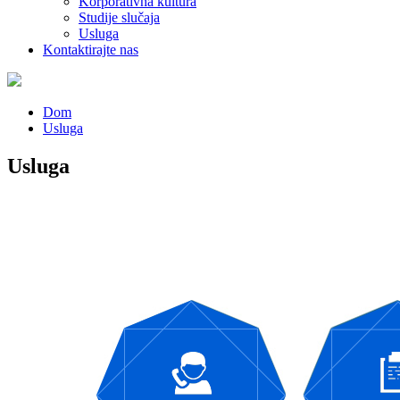
Korporativna kultura
Studije slučaja
Usluga
Kontaktirajte nas
Dom
Usluga
Usluga