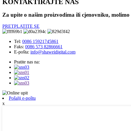
KONTAKTIRAJTE NAS
Za upite o našim proizvodima ili cjenovniku, molimo 
PRETPLATITE SE
Tel:
0086 15921745861
Faks:
0086 573 82866661
E-pošta:
info@shaweidigital.com
Pratite nas na:
Pošalji e-poštu
x