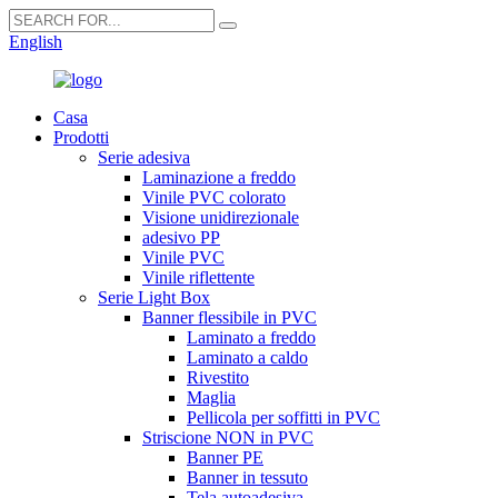
English
Casa
Prodotti
Serie adesiva
Laminazione a freddo
Vinile PVC colorato
Visione unidirezionale
adesivo PP
Vinile PVC
Vinile riflettente
Serie Light Box
Banner flessibile in PVC
Laminato a freddo
Laminato a caldo
Rivestito
Maglia
Pellicola per soffitti in PVC
Striscione NON in PVC
Banner PE
Banner in tessuto
Tela autoadesiva