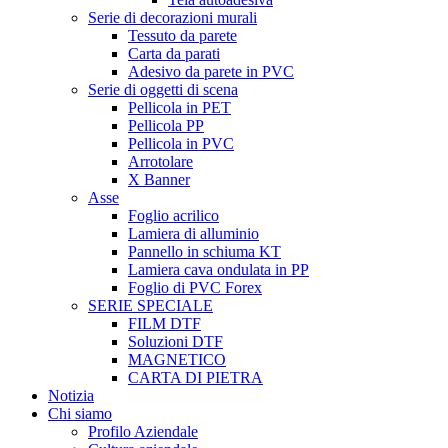
Serie di decorazioni murali
Tessuto da parete
Carta da parati
Adesivo da parete in PVC
Serie di oggetti di scena
Pellicola in PET
Pellicola PP
Pellicola in PVC
Arrotolare
X Banner
Asse
Foglio acrilico
Lamiera di alluminio
Pannello in schiuma KT
Lamiera cava ondulata in PP
Foglio di PVC Forex
SERIE SPECIALE
FILM DTF
Soluzioni DTF
MAGNETICO
CARTA DI PIETRA
Notizia
Chi siamo
Profilo Aziendale