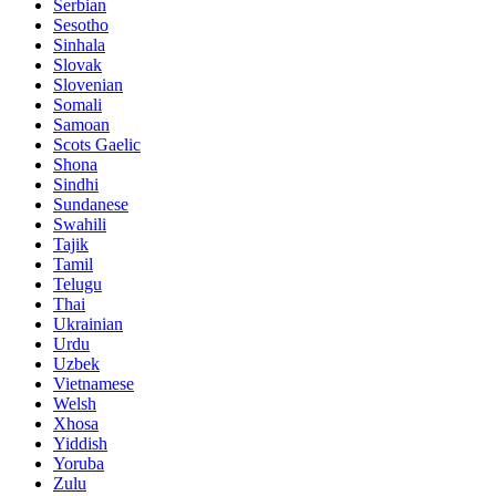
Serbian
Sesotho
Sinhala
Slovak
Slovenian
Somali
Samoan
Scots Gaelic
Shona
Sindhi
Sundanese
Swahili
Tajik
Tamil
Telugu
Thai
Ukrainian
Urdu
Uzbek
Vietnamese
Welsh
Xhosa
Yiddish
Yoruba
Zulu