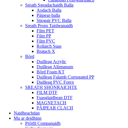
Sreath Sgeadachaidh Balla
Aodach Balla
Pàipear-balla
Stiogair PVC Balla
Sreath Props Taisbeanaidh
Film PET
Film PP
Film PVC
Rollaich Suas
Bratach X
Bòrd
Duilleag Acrylic
Duilleag Alùmanum
Bòrd Foam KT
Duilleag Falamh Corrugated PP
Duilleag PVC Forex
SREATH SHÒNRAICHTE
FILM DTF
Fuasglaidhean DTF
MAGNETACH
PÀIPEAR CLACH
Naidheachdan
Mu ar deidhinn
Pròifil Companaidh