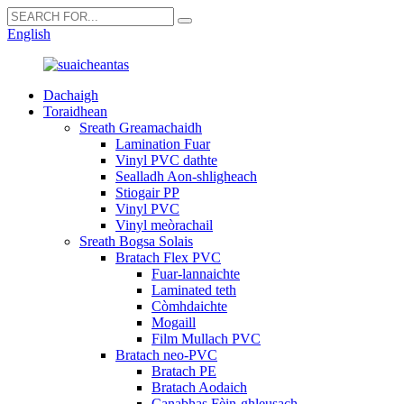
English
Dachaigh
Toraidhean
Sreath Greamachaidh
Lamination Fuar
Vinyl PVC dathte
Sealladh Aon-shligheach
Stiogair PP
Vinyl PVC
Vinyl meòrachail
Sreath Bogsa Solais
Bratach Flex PVC
Fuar-lannaichte
Laminated teth
Còmhdaichte
Mogaill
Film Mullach PVC
Bratach neo-PVC
Bratach PE
Bratach Aodaich
Canabhas Fèin-ghleusach