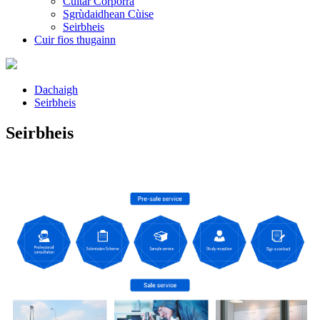
Cultar Corporra
Sgrùdaidhean Cùise
Seirbheis
Cuir fios thugainn
Dachaigh
Seirbheis
Seirbheis