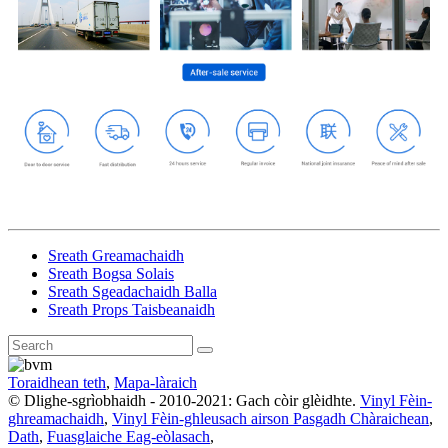
Sreath Greamachaidh
Sreath Bogsa Solais
Sreath Sgeadachaidh Balla
Sreath Props Taisbeanaidh
Toraidhean teth
,
Mapa-làraich
© Dlighe-sgrìobhaidh - 2010-2021: Gach còir glèidhte.
Vinyl Fèin-
ghreamachaidh
,
Vinyl Fèin-ghleusach airson Pasgadh Chàraichean
,
Dath
,
Fuasglaiche Eag-eòlasach
,