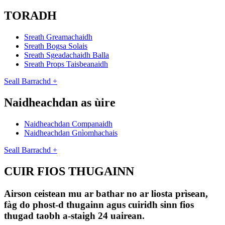
TORADH
Sreath Greamachaidh
Sreath Bogsa Solais
Sreath Sgeadachaidh Balla
Sreath Props Taisbeanaidh
Seall Barrachd +
Naidheachdan as ùire
Naidheachdan Companaidh
Naidheachdan Gnìomhachais
Seall Barrachd +
CUIR FIOS THUGAINN
Airson ceistean mu ar bathar no ar liosta prìsean,
fàg do phost-d thugainn agus cuiridh sinn fios
thugad taobh a-staigh 24 uairean.