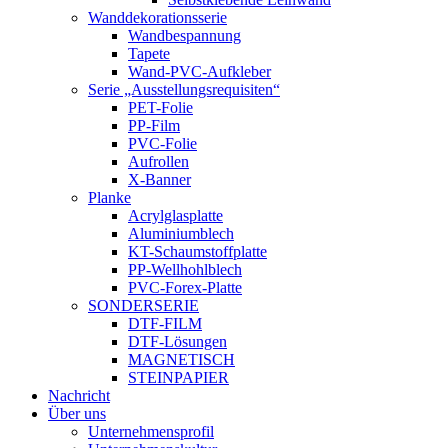
Wanddekorationsserie
Wandbespannung
Tapete
Wand-PVC-Aufkleber
Serie „Ausstellungsrequisiten“
PET-Folie
PP-Film
PVC-Folie
Aufrollen
X-Banner
Planke
Acrylglasplatte
Aluminiumblech
KT-Schaumstoffplatte
PP-Wellhohlblech
PVC-Forex-Platte
SONDERSERIE
DTF-FILM
DTF-Lösungen
MAGNETISCH
STEINPAPIER
Nachricht
Über uns
Unternehmensprofil