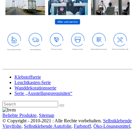
Klebstoffserie
Leuchtkasten-Serie
Wanddekorationsserie
Serie „Ausstellungsrequisiten“
Beliebte Produkte
,
Sitemap
© Copyright - 2010-2021 : Alle Rechte vorbehalten.
Selbstklebende
Vinylfolie
,
Selbstklebende Autofolie
,
Farbstoff
,
Öko-Lösungsmittel
,