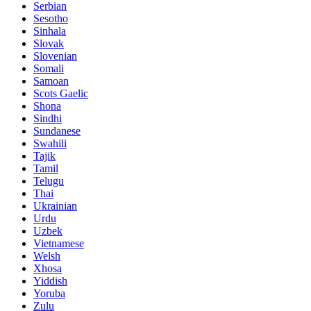
Serbian
Sesotho
Sinhala
Slovak
Slovenian
Somali
Samoan
Scots Gaelic
Shona
Sindhi
Sundanese
Swahili
Tajik
Tamil
Telugu
Thai
Ukrainian
Urdu
Uzbek
Vietnamese
Welsh
Xhosa
Yiddish
Yoruba
Zulu