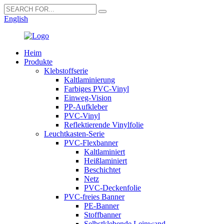
English
Heim
Produkte
Klebstoffserie
Kaltlaminierung
Farbiges PVC-Vinyl
Einweg-Vision
PP-Aufkleber
PVC-Vinyl
Reflektierende Vinylfolie
Leuchtkasten-Serie
PVC-Flexbanner
Kaltlaminiert
Heißlaminiert
Beschichtet
Netz
PVC-Deckenfolie
PVC-freies Banner
PE-Banner
Stoffbanner
Selbstklebende Leinwand