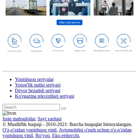
Yopishqoq seriyalar
Yorug'lik qutisi seriyasi
Devor bezatish seriyasi
Ko'rgazma rekvizitlari seriyasi
Issiq mahsulotlar
,
Sayt xaritasi
© Mualliflik huquqi - 2010-2021: Barcha huquqlar himoyalangan.
O'z-o'zidan yopishqoq vinil
,
Avtomobilni o'rash uchun o'z-o'zidan
yopishqoq vinil
,
Bo'yoq
,
Eko-erituvchi
,