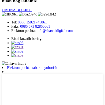
bilan bog'lanamiz.
OBUNA BO'LING
Tel:
0086 15921745861
Faks:
0086 573 82866661
Elektron pochta:
info@shaweidigital.com
Bizni kuzatib boring:
Elektron pochta xabarini yuborish
x