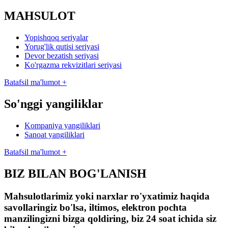
MAHSULOT
Yopishqoq seriyalar
Yorug'lik qutisi seriyasi
Devor bezatish seriyasi
Ko'rgazma rekvizitlari seriyasi
Batafsil ma'lumot +
So'nggi yangiliklar
Kompaniya yangiliklari
Sanoat yangiliklari
Batafsil ma'lumot +
BIZ BILAN BOG'LANISH
Mahsulotlarimiz yoki narxlar ro'yxatimiz haqida
savollaringiz bo'lsa, iltimos, elektron pochta
manzilingizni bizga qoldiring, biz 24 soat ichida siz