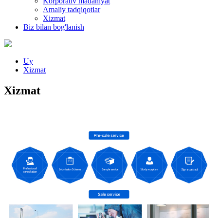
Korporativ madaniyat
Amaliy tadqiqotlar
Xizmat
Biz bilan bog'lanish
Uy
Xizmat
Xizmat