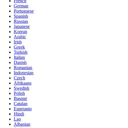
French
German
Portuguese
Spanish
Russian
Japanese
Korean
Arabic
Irish
Greek
Turkish
Italian
Danish
Romanian
Indonesian
Czech
Afrikaans
Swedish
Polish
Basque
Catalan
Esperanto
Hindi
Lao
Albanian