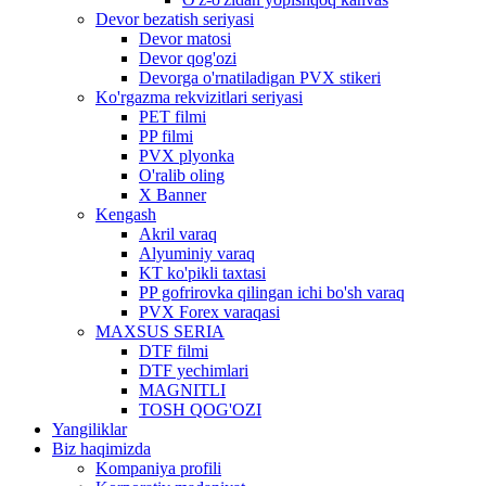
Devor bezatish seriyasi
Devor matosi
Devor qog'ozi
Devorga o'rnatiladigan PVX stikeri
Ko'rgazma rekvizitlari seriyasi
PET filmi
PP filmi
PVX plyonka
O'ralib oling
X Banner
Kengash
Akril varaq
Alyuminiy varaq
KT ko'pikli taxtasi
PP gofrirovka qilingan ichi bo'sh varaq
PVX Forex varaqasi
MAXSUS SERIA
DTF filmi
DTF yechimlari
MAGNITLI
TOSH QOG'OZI
Yangiliklar
Biz haqimizda
Kompaniya profili