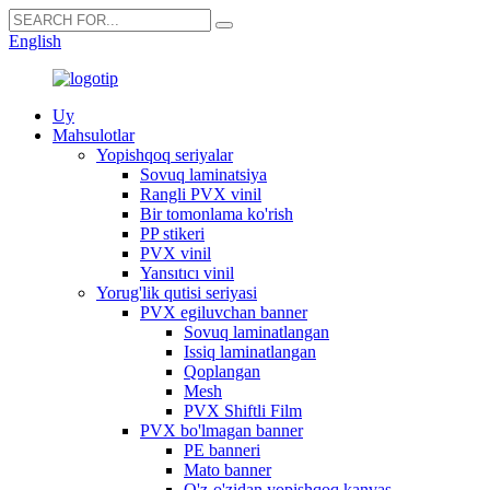
English
Uy
Mahsulotlar
Yopishqoq seriyalar
Sovuq laminatsiya
Rangli PVX vinil
Bir tomonlama ko'rish
PP stikeri
PVX vinil
Yansıtıcı vinil
Yorug'lik qutisi seriyasi
PVX egiluvchan banner
Sovuq laminatlangan
Issiq laminatlangan
Qoplangan
Mesh
PVX Shiftli Film
PVX bo'lmagan banner
PE banneri
Mato banner
O'z-o'zidan yopishqoq kanvas