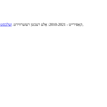
,
© קאַפּירייט - 2010-2021: אַלע רעכטן רעזערווירט.
זעלבסט-ק