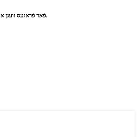
פֿאַר פֿראַגעס וועגן אונדזערע פּראָדוקטן אָדער פּרייזן, ביטע לאָזט אונדז אייער בליצפּאָסט אַדרעס און מיר וועלן זיך מיט אייך פֿאַרבינדן אין 24 שעה.