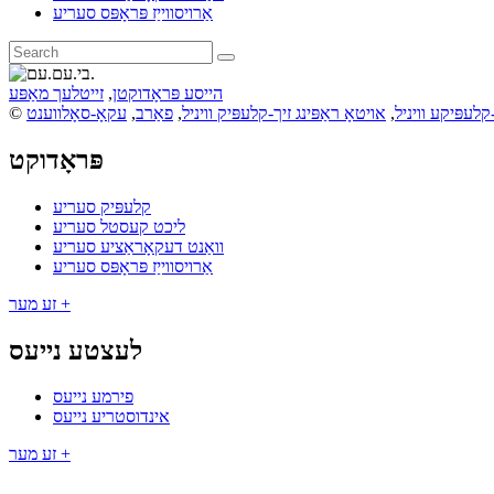
אַרויסווייַז פּראָפּס סעריע
הייסע פּראָדוקטן
,
זייטלעך מאַפּע
לעפּיקע וויניל
,
אויטאָ ראַפּינג זיך-קלעפּיק וויניל
,
פאַרב
,
עקאָ-סאָלווענט
פּראָדוקט
קלעפּיק סעריע
ליכט קעסטל סעריע
וואַנט דעקאָראַציע סעריע
אַרויסווייַז פּראָפּס סעריע
זע מער +
לעצטע נייעס
פירמע נייעס
אינדוסטריע נייעס
זע מער +