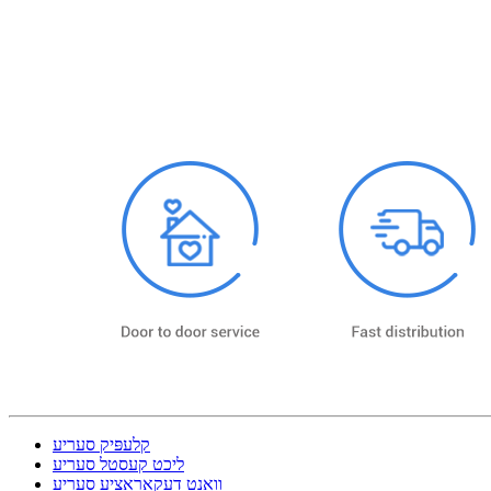
קלעפּיק סעריע
ליכט קעסטל סעריע
וואַנט דעקאָראַציע סעריע