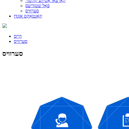
קאָרפּאָראַטיווע קולטור
פאַל שטודיעס
סערוויס
קאָנטאַקט אונדז
היים
סערוויס
סערוויס