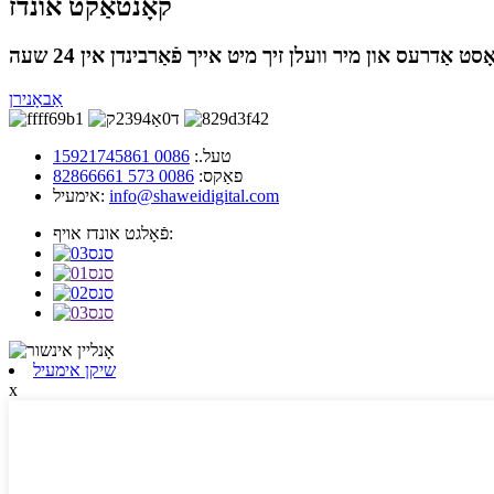
קאָנטאַקט אונדז
אַבאָנירן
טעל.:
0086 15921745861
פאַקס:
0086 573 82866661
info@shaweidigital.com
אימעיל:
פֿאָלגט אונדז אויף:
שיקן אימעיל
x