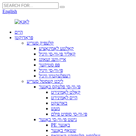
English
היים
פּראָדוקטן
קלעפּיק סעריע
קאַלטע לאַמינאַציע
קאָליר פּי-ווי-סי וויניל
איין-וועג זעאונג
פּפּ סטיקער
פּי-ווי-סי וויניל
רעפלעקטיוו וויניל
ליכט קעסטל סעריע
פּי-ווי-סי פלעקס באַנער
קאַלט לאַמינירט
הייס לאַמינירט
באדעקט
מעש
פּי-ווי-סי סופיט פילם
נישט פּי-ווי-סי באַנער
PE באַנער
שטאָף באַנער
זעלבסט-קלעפּיקע קאַנוואַס