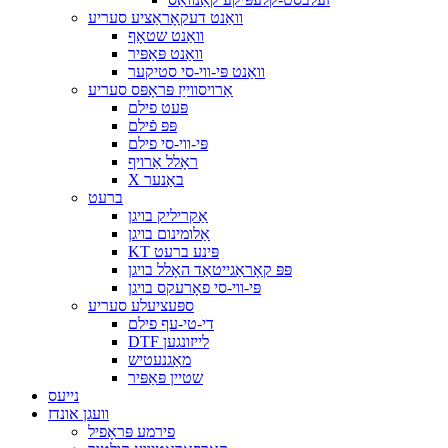
וואַנט דעקאָראַציע סעריע
וואַנט שטאָף
וואַנט פּאַפּיר
וואַנט פּי-ווי-סי סטיקער
אַרויסווייַז פּראָפּס סעריע
פּעט פילם
פּפּ פֿילם
פּי-ווי-סי פילם
ראָלל אַרויף
X באַנער
ברעט
אַקריליק בויגן
אַלומינום בויגן
KT פּינע ברעט
פּפּ קאָראַגייטאַד האָלל בויגן
פּי-ווי-סי פאָרעקס בויגן
ספּעציעלע סעריע
די-טי-עף פילם
DTF לייזונגען
מאַגנעטיש
שטיין פּאַפּיר
נייעס
וועגן אונדז
פירמע פּראָפיל