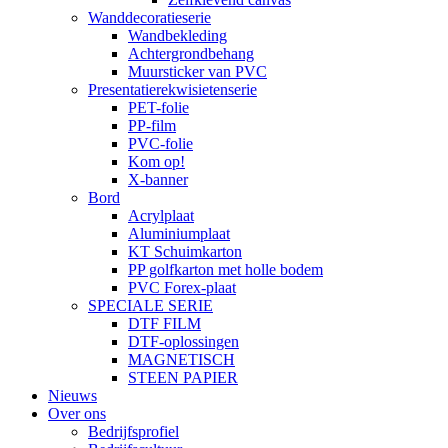
Wanddecoratieserie
Wandbekleding
Achtergrondbehang
Muursticker van PVC
Presentatierekwisietenserie
PET-folie
PP-film
PVC-folie
Kom op!
X-banner
Bord
Acrylplaat
Aluminiumplaat
KT Schuimkarton
PP golfkarton met holle bodem
PVC Forex-plaat
SPECIALE SERIE
DTF FILM
DTF-oplossingen
MAGNETISCH
STEEN PAPIER
Nieuws
Over ons
Bedrijfsprofiel