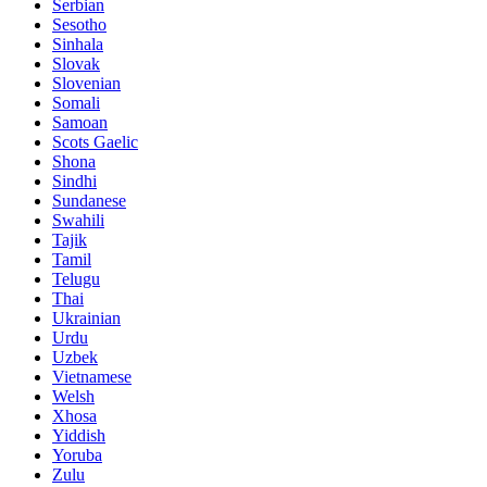
Serbian
Sesotho
Sinhala
Slovak
Slovenian
Somali
Samoan
Scots Gaelic
Shona
Sindhi
Sundanese
Swahili
Tajik
Tamil
Telugu
Thai
Ukrainian
Urdu
Uzbek
Vietnamese
Welsh
Xhosa
Yiddish
Yoruba
Zulu