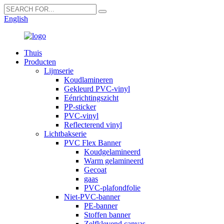
English
Thuis
Producten
Lijmserie
Koudlamineren
Gekleurd PVC-vinyl
Eénrichtingszicht
PP-sticker
PVC-vinyl
Reflecterend vinyl
Lichtbakserie
PVC Flex Banner
Koudgelamineerd
Warm gelamineerd
Gecoat
gaas
PVC-plafondfolie
Niet-PVC-banner
PE-banner
Stoffen banner
Zelfklevend canvas