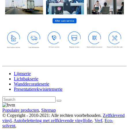
Lijmserie
Lichtbakserie
Wanddecoratieserie
Presentatierekwisietenserie
Populaire producten
,
Sitemap
© Copyright - 2010-2021: Alle rechten voorbehouden.
Zelfklevend
vinyl
,
Autobelettering met zelfklevende vinylfolie
,
Verf
,
Eco-
solvent
,