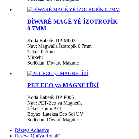
DÎWARÊ MAGÊ YÊ ÎZOTROPÎK
0.7MM
Koda Babetê: DP-M002
Nav: Magwalla Îzotropîk 0.7mm
Têkel: 0.7mm
Mirkeb:
Serlêdan: Dîwarê Magntic
PET-ECO ya MAGNETÎKÎ
Koda Babetê: DP-P005
Nav: PET-Eco ya Magnetîk
Têkel: 75um PET
Boyax: Lateksa Eco Sol UV
Serlêdan: Dîwarê Magntic
Rêzeya Adhesive
Rêzeya Qutîya Ronahî