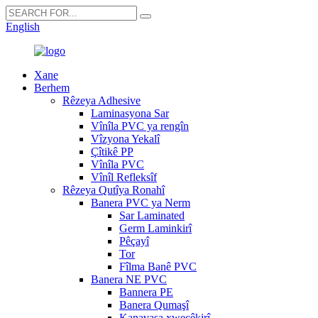
English
Xane
Berhem
Rêzeya Adhesive
Laminasyona Sar
Vînîla PVC ya rengîn
Vîzyona Yekalî
Çîtikê PP
Vînîla PVC
Vînîl Refleksîf
Rêzeya Qutîya Ronahî
Banera PVC ya Nerm
Sar Laminated
Germ Laminkirî
Pêçayî
Tor
Fîlma Banê PVC
Banera NE PVC
Bannera PE
Banera Qumaşî
Kanavasa xweçêkirî