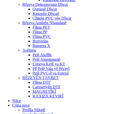
Rêzeya Dekorasyona Dîwar
Qumaşê Dîwar
Kaxezên Dîwarî
Çîtikên PVC yên Dîwar
Rêzeya Amûrên Nîşandanê
Fîlma PET
Fîlma PP
Fîlma PVC
Bizivirîne
Bannera X
Asêkirin
Pelê Akrîlîk
Pelê Aluminiumê
Lijneya Kefê ya KT
PP Pelê Vala yê Pêçayî
Pelê PVC-ê ya Forexê
RÊZEYÊN TAYBET
Fîlma DTF
Çareseriyên DTF
MAGNETÎKÎ
KAXIZA KEVIRÎ
Nûçe
Çûna nava
Profîla Şîrketê