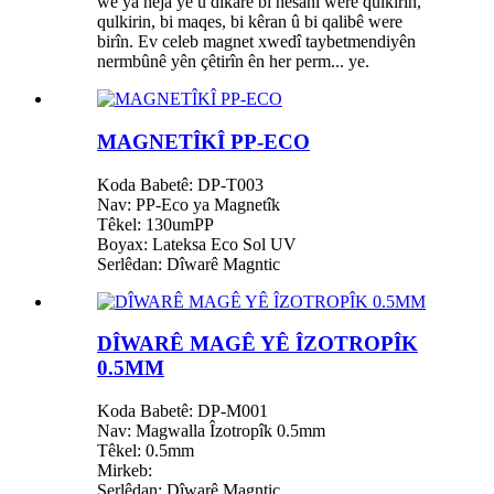
wê ya hêja ye û dikare bi hêsanî were qulkirin,
qulkirin, bi maqes, bi kêran û bi qalibê were
birîn. Ev celeb magnet xwedî taybetmendiyên
nermbûnê yên çêtirîn ên her perm... ye.
MAGNETÎKÎ PP-ECO
Koda Babetê: DP-T003
Nav: PP-Eco ya Magnetîk
Têkel: 130umPP
Boyax: Lateksa Eco Sol UV
Serlêdan: Dîwarê Magntic
DÎWARÊ MAGÊ YÊ ÎZOTROPÎK
0.5MM
Koda Babetê: DP-M001
Nav: Magwalla Îzotropîk 0.5mm
Têkel: 0.5mm
Mirkeb:
Serlêdan: Dîwarê Magntic