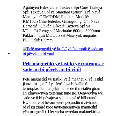
Agahiyên Bilez Cure: Taxteya Spî Cure Taxteya
Spî: Taxteya Spî ya Standard Qatkirî: Erê Navê
Marqeyê: OEM/ODM Hejmara Modelê:
KM1025 Cihê Jêderkê: Guangdong, Çîn Navê
Berhemê: Çîtikên Dîwarê Taxteya Spî ya
Mîqnatîsî Reng: spî Mezinahî: 600mm*900mm
Pakkirin: qutî MOQ: 5 set Materyal: mîqnatîs,
PET Stûrî: 0.5mm
Pelê magnetîkî yê lastîkî yê îzotropîk ê
sade an bi pêvek an bi vînîl
Pelê magnetîkî yê lastîkî Pelê magnetîkî yê lastîkî
ji toza magnetîkî ya ferrîtê ya bi kalîte û
termoplastîkan tê çêkirin. Tê de ti metalên giran
an kîmyewiyên xeternak tune ne. Qehweyîya wê
sade ye û bi pêvajoya salnameyê tê hilberandin.
Ew dikare bi hêsanî were pêçandin û zivirandin
bêyî ku zirarê bide taybetmendiyên magnetîkî
yên magnetîkî. Her weha xwedan makînekirina