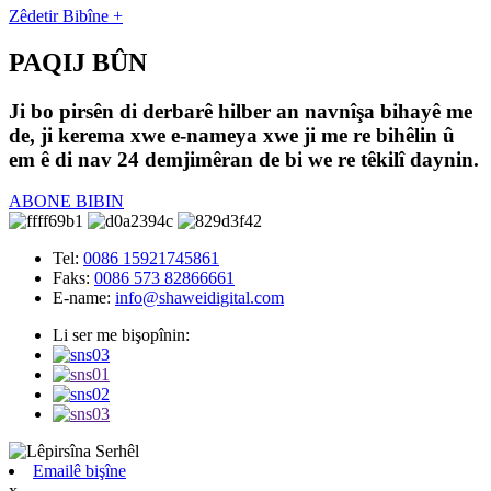
Zêdetir Bibîne +
PAQIJ BÛN
Ji bo pirsên di derbarê hilber an navnîşa bihayê me
de, ji kerema xwe e-nameya xwe ji me re bihêlin û
em ê di nav 24 demjimêran de bi we re têkilî daynin.
ABONE BIBIN
Tel:
0086 15921745861
Faks:
0086 573 82866661
E-name:
info@shaweidigital.com
Li ser me bişopînin:
Emailê bişîne
x