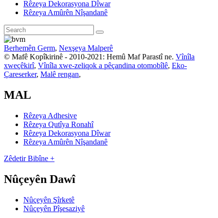
Rêzeya Dekorasyona Dîwar
Rêzeya Amûrên Nîşandanê
Berhemên Germ
,
Nexşeya Malperê
© Mafê Kopîkirinê - 2010-2021: Hemû Maf Parastî ne.
Vînîla
xweçêkirî
,
Vînîla xwe-zeliqok a pêçandina otomobîlê
,
Eko-
Çareserker
,
Malê rengan
,
MAL
Rêzeya Adhesive
Rêzeya Qutîya Ronahî
Rêzeya Dekorasyona Dîwar
Rêzeya Amûrên Nîşandanê
Zêdetir Bibîne +
Nûçeyên Dawî
Nûçeyên Şîrketê
Nûçeyên Pîşesaziyê