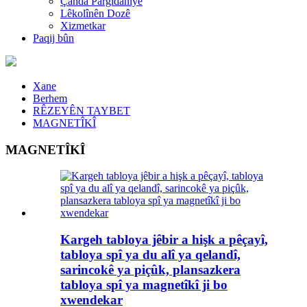
Çanda Pargîdaniyê
Lêkolînên Dozê
Xizmetkar
Paqij bûn
Xane
Berhem
RÊZEYÊN TAYBET
MAGNETÎKÎ
MAGNETÎKÎ
Kargeh tabloya jêbir a hişk a pêçayî,
tabloya spî ya du alî ya qelandî,
sarincokê ya piçûk, plansazkera
tabloya spî ya magnetîkî ji bo
xwendekar