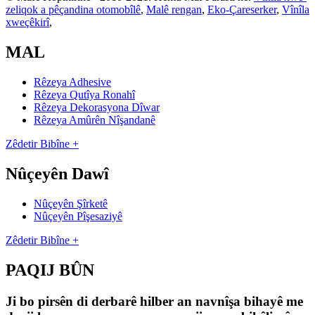
zeliqok a pêçandina otomobîlê
,
Malê rengan
,
Eko-Çareserker
,
Vînîla
xweçêkirî
,
MAL
Rêzeya Adhesive
Rêzeya Qutîya Ronahî
Rêzeya Dekorasyona Dîwar
Rêzeya Amûrên Nîşandanê
Zêdetir Bibîne +
Nûçeyên Dawî
Nûçeyên Şîrketê
Nûçeyên Pîşesaziyê
Zêdetir Bibîne +
PAQIJ BÛN
Ji bo pirsên di derbarê hilber an navnîşa bihayê me