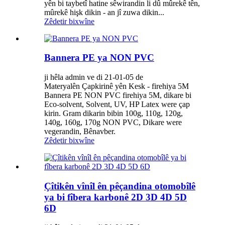
yên bi taybetî hatine sêwirandin li dû mûrekê tên,
mûrekê hişk dikin - an jî zuwa dikin...
Zêdetir bixwîne
Bannera PE ya NON PVC
ji hêla admin ve di 21-01-05 de
Materyalên Çapkirinê yên Kesk - firehiya 5M
Bannera PE NON PVC firehiya 5M, dikare bi
Eco-solvent, Solvent, UV, HP Latex were çap
kirin. Gram dikarin bibin 100g, 110g, 120g,
140g, 160g, 170g NON PVC, Dikare were
vegerandin, Bênavber.
Zêdetir bixwîne
Çîtikên vînîl ên pêçandina otomobîlê
ya bi fîbera karbonê 2D 3D 4D 5D
6D