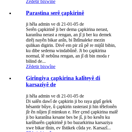
Zêdetir bixwîne
Parastina serê çapkirinê
ji hêla admin ve di 21-01-05 de
Serên çapkirinê ji ber dema çapkirina nerast,
karanîna nerast a rengan, an jî ji ber ku demek
dirêj nayên bikar anîn, bi îhtîmaleke mezin
qulikan digirin. Divê em pir zû pê re mijûl bibin,
ku dibe sedema windabûnê. Ji bo çapkirina
normal, lê nebûna rengan, an jî di bin moda r
bilind de...
Zêdetir bixwîne
Girîngiya çapkirina kalîteyê di
karsaziyê de
ji hêla admin ve di 21-01-05 de
Di salên dawî de çapkirin ji bo raya giştî gelek
hêsantir bûye, û çapkirin rasterast ji hin têlefonên
jîr ên nûjen jî mimkun e. Her çend çapkirina malê
ji bo karanîna kesane bes be jî, ji bo kesên ku
karûbarên çapkirinê ji bo bazarkirina karsaziya
xwe bikar tînin, ev lîstikek cûda ye. Karsazî...