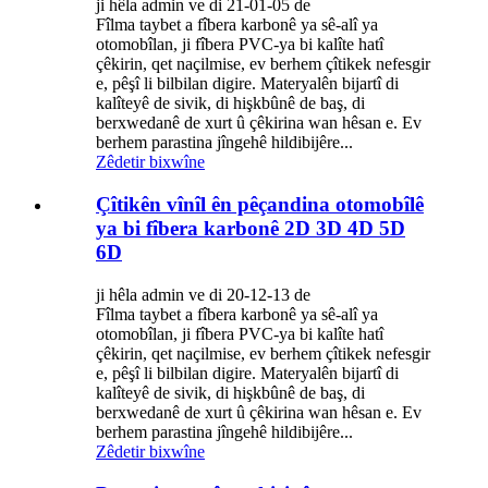
ji hêla admin ve di 21-01-05 de
Fîlma taybet a fîbera karbonê ya sê-alî ya
otomobîlan, ji fîbera PVC-ya bi kalîte hatî
çêkirin, qet naçilmise, ev berhem çîtikek nefesgir
e, pêşî li bilbilan digire. Materyalên bijartî di
kalîteyê de sivik, di hişkbûnê de baş, di
berxwedanê de xurt û çêkirina wan hêsan e. Ev
berhem parastina jîngehê hildibijêre...
Zêdetir bixwîne
Çîtikên vînîl ên pêçandina otomobîlê
ya bi fîbera karbonê 2D 3D 4D 5D
6D
ji hêla admin ve di 20-12-13 de
Fîlma taybet a fîbera karbonê ya sê-alî ya
otomobîlan, ji fîbera PVC-ya bi kalîte hatî
çêkirin, qet naçilmise, ev berhem çîtikek nefesgir
e, pêşî li bilbilan digire. Materyalên bijartî di
kalîteyê de sivik, di hişkbûnê de baş, di
berxwedanê de xurt û çêkirina wan hêsan e. Ev
berhem parastina jîngehê hildibijêre...
Zêdetir bixwîne