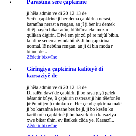
Parastina serê çapkirinê
ji hêla admin ve di 20-12-13 de
Serên çapkirinê ji ber dema çapkirina nerast,
karanîna nerast a rengan, an jî ji ber ku demek
dirêj nayên bikar anîn, bi îhtîmaleke mezin
qulikan digirin. Divê em pir zû pê re mijûl bibin,
ku dibe sedema windabûnê. Ji bo çapkirina
normal, lê nebûna rengan, an jî di bin moda r
bilind de...
Zêdetir bixwîne
Girîngiya çapkirina kalîteyê di
karsaziyê de
ji hêla admin ve di 20-12-13 de
Di salên dawî de çapkirin ji bo raya giştî gelek
hêsantir bûye, û çapkirin rasterast ji hin têlefonên
jîr ên nûjen jî mimkun e. Her çend çapkirina malê
ji bo karanîna kesane bes be jî, ji bo kesên ku
karûbarên çapkirinê ji bo bazarkirina karsaziya
xwe bikar tînin, ev lîstikek cûda ye. Karsazî...
Zêdetir bixwîne