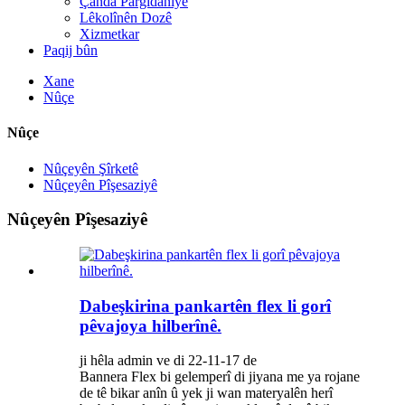
Çanda Pargîdaniyê
Lêkolînên Dozê
Xizmetkar
Paqij bûn
Xane
Nûçe
Nûçe
Nûçeyên Şîrketê
Nûçeyên Pîşesaziyê
Nûçeyên Pîşesaziyê
Dabeşkirina pankartên flex li gorî
pêvajoya hilberînê.
ji hêla admin ve di 22-11-17 de
Bannera Flex bi gelemperî di jiyana me ya rojane
de tê bikar anîn û yek ji wan materyalên herî