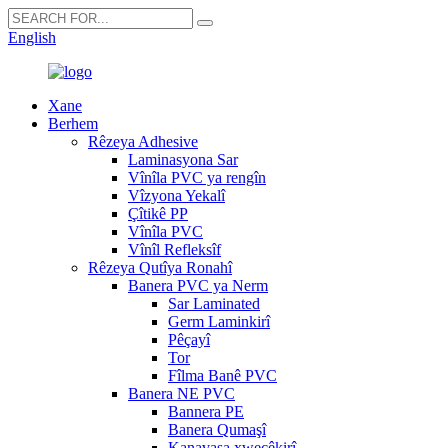
English
Xane
Berhem
Rêzeya Adhesive
Laminasyona Sar
Vînîla PVC ya rengîn
Vîzyona Yekalî
Çîtikê PP
Vînîla PVC
Vînîl Refleksîf
Rêzeya Qutîya Ronahî
Banera PVC ya Nerm
Sar Laminated
Germ Laminkirî
Pêçayî
Tor
Fîlma Banê PVC
Banera NE PVC
Bannera PE
Banera Qumaşî
Kanavasa xweçêkirî