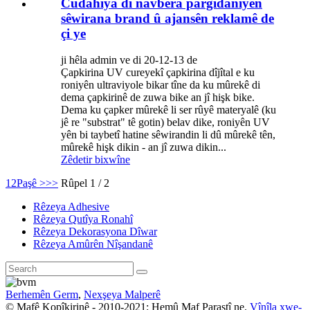
Cûdahiya di navbera pargîdaniyên
sêwirana brand û ajansên reklamê de
çi ye
ji hêla admin ve di 20-12-13 de
Çapkirina UV cureyekî çapkirina dîjîtal e ku
roniyên ultraviyole bikar tîne da ku mûrekê di
dema çapkirinê de zuwa bike an jî hişk bike.
Dema ku çapker mûrekê li ser rûyê materyalê (ku
jê re "substrat" ​​tê gotin) belav dike, roniyên UV
yên bi taybetî hatine sêwirandin li dû mûrekê tên,
mûrekê hişk dikin - an jî zuwa dikin...
Zêdetir bixwîne
1
2
Paşê >
>>
Rûpel 1 / 2
Rêzeya Adhesive
Rêzeya Qutîya Ronahî
Rêzeya Dekorasyona Dîwar
Rêzeya Amûrên Nîşandanê
Berhemên Germ
,
Nexşeya Malperê
© Mafê Kopîkirinê - 2010-2021: Hemû Maf Parastî ne.
Vînîla xwe-