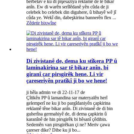
berbelav e ku di pîşesaziya reklamê de tê bikar
anîn. Ew di warên serîlêdanê yên cûda de ji
celebek bo celebek din diguhere, û bihayê wê jî
cûda ye. Wekî din, dabeşkirina bannerên flex ...
Zêdetir bixwîne
Di zivistanê de, dema ku stîkera PP û
laminakirina sar tê bikar anîn, bi
giranî çar pirsgirêk hene. Li vir
çareseriyên pratîkî ji bo we hene!
ji hêla admin ve di 22-11-17 de
Çîtikên PP û lamandina sar materyalên herî
gelemperî ne ku ji bo pargîdaniyên çapkirina
reklamê têne bikar anîn. Di zivistanê de di bin
guherîna germahiyê de, di dema çapkirin û
karanînê de hin pirsgirêk bi hêsanî çêdibin.
Sedemên van pirsgirêkan çi ne? Meriv çawa
çareser dike? Dibe ku ji bo...