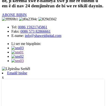
de, ji kerema xwe e-nameya xwe ji me re bihêlin û
em ê di nav 24 demjimêran de bi we re têkilî daynin.
ABONE BIBIN
Tel:
0086 15921745861
Faks:
0086 573 82866661
E-name:
info@shaweidigital.com
Li ser me bişopînin:
Emailê bişîne
x