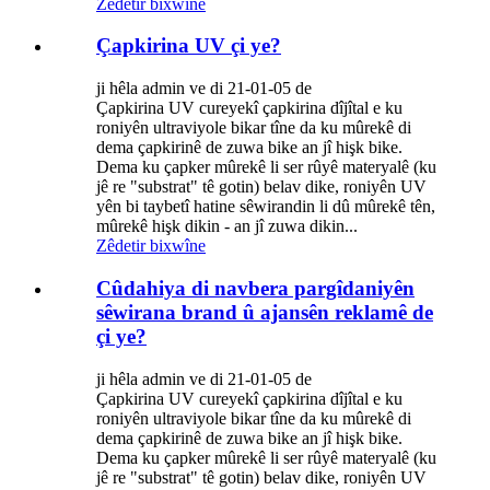
Zêdetir bixwîne
Çapkirina UV çi ye?
ji hêla admin ve di 21-01-05 de
Çapkirina UV cureyekî çapkirina dîjîtal e ku
roniyên ultraviyole bikar tîne da ku mûrekê di
dema çapkirinê de zuwa bike an jî hişk bike.
Dema ku çapker mûrekê li ser rûyê materyalê (ku
jê re "substrat" ​​tê gotin) belav dike, roniyên UV
yên bi taybetî hatine sêwirandin li dû mûrekê tên,
mûrekê hişk dikin - an jî zuwa dikin...
Zêdetir bixwîne
Cûdahiya di navbera pargîdaniyên
sêwirana brand û ajansên reklamê de
çi ye?
ji hêla admin ve di 21-01-05 de
Çapkirina UV cureyekî çapkirina dîjîtal e ku
roniyên ultraviyole bikar tîne da ku mûrekê di
dema çapkirinê de zuwa bike an jî hişk bike.
Dema ku çapker mûrekê li ser rûyê materyalê (ku
jê re "substrat" ​​tê gotin) belav dike, roniyên UV