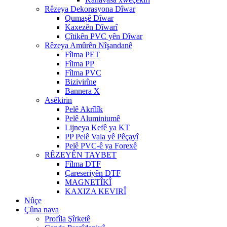
Rêzeya Dekorasyona Dîwar
Qumaşê Dîwar
Kaxezên Dîwarî
Çîtikên PVC yên Dîwar
Rêzeya Amûrên Nîşandanê
Fîlma PET
Fîlma PP
Fîlma PVC
Bizivirîne
Bannera X
Asêkirin
Pelê Akrîlîk
Pelê Aluminiumê
Lijneya Kefê ya KT
PP Pelê Vala yê Pêçayî
Pelê PVC-ê ya Forexê
RÊZEYÊN TAYBET
Fîlma DTF
Çareseriyên DTF
MAGNETÎKÎ
KAXIZA KEVIRÎ
Nûçe
Çûna nava
Profîla Şîrketê