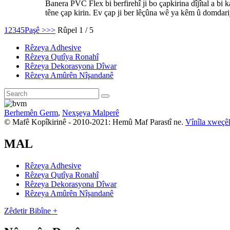
Banera PVC Flex bi berfirehî ji bo çapkirina dîjîtal a bi
têne çap kirin. Ev çap ji ber lêçûna wê ya kêm û domdariy
1
2
3
4
5
Paşê >
>>
Rûpel 1 / 5
Rêzeya Adhesive
Rêzeya Qutîya Ronahî
Rêzeya Dekorasyona Dîwar
Rêzeya Amûrên Nîşandanê
Berhemên Germ
,
Nexşeya Malperê
© Mafê Kopîkirinê - 2010-2021: Hemû Maf Parastî ne.
Vînîla xweçêk
MAL
Rêzeya Adhesive
Rêzeya Qutîya Ronahî
Rêzeya Dekorasyona Dîwar
Rêzeya Amûrên Nîşandanê
Zêdetir Bibîne +