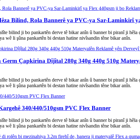
Hêza Bilind, Rola Bannerê ya PVC-ya Sar-Laminkirî y
 kalîte bilind ji bo pankartên derve tê bikar anîn û banner bi piranî ji
a wê li şûna pankartên bi destan hatine nivîsandin têne bikar anîn.
a Germ Çapkirina Dîjîtal 280g 340g 440g 510g Matery
 kalîte bilind ji bo pankartên derve tê bikar anîn û banner bi piranî ji
a wê li şûna pankartên bi destan hatine nivîsandin têne bikar anîn.
 Kargehê 340/440/510gsm PVC Flex Banner
 kalîte bilind ji bo pankartên derve tê bikar anîn û banner bi piranî ji
a wê li şûna pankartên bi destan hatine nivîsandin têne bikar anîn.