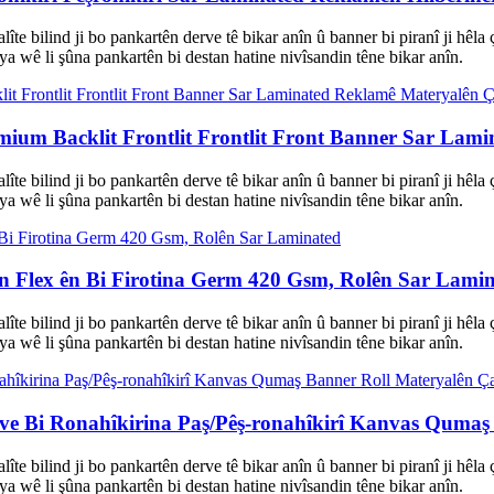
 kalîte bilind ji bo pankartên derve tê bikar anîn û banner bi piranî ji
a wê li şûna pankartên bi destan hatine nivîsandin têne bikar anîn.
mium Backlit Frontlit Frontlit Front Banner Sar Lam
 kalîte bilind ji bo pankartên derve tê bikar anîn û banner bi piranî ji
a wê li şûna pankartên bi destan hatine nivîsandin têne bikar anîn.
 Flex ên Bi Firotina Germ 420 Gsm, Rolên Sar Lami
 kalîte bilind ji bo pankartên derve tê bikar anîn û banner bi piranî ji
a wê li şûna pankartên bi destan hatine nivîsandin têne bikar anîn.
 Bi Ronahîkirina Paş/Pêş-ronahîkirî Kanvas Qumaş B
 kalîte bilind ji bo pankartên derve tê bikar anîn û banner bi piranî ji
a wê li şûna pankartên bi destan hatine nivîsandin têne bikar anîn.