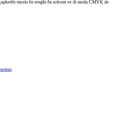
 hêla çapkerên mezin ên rengîn ên solvent ve di moda CMYK de
serker
,