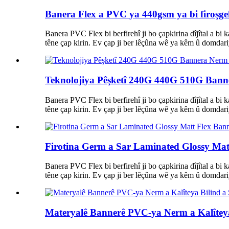
Banera Flex a PVC ya 440gsm ya bi firoşgeha
Banera PVC Flex bi berfirehî ji bo çapkirina dîjîtal a bi
têne çap kirin. Ev çap ji ber lêçûna wê ya kêm û domdariy
Teknolojiya Pêşketî 240G 440G 510G Bann
Banera PVC Flex bi berfirehî ji bo çapkirina dîjîtal a bi
têne çap kirin. Ev çap ji ber lêçûna wê ya kêm û domdariy
Firotina Germ a Sar Laminated Glossy Mat
Banera PVC Flex bi berfirehî ji bo çapkirina dîjîtal a bi
têne çap kirin. Ev çap ji ber lêçûna wê ya kêm û domdariy
Materyalê Bannerê PVC-ya Nerm a Kalîteya 