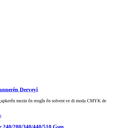
annerên Derveyî
 hêla çapkerên mezin ên rengîn ên solvent ve di moda CMYK de
r 240/280/340/440/510 Gsm