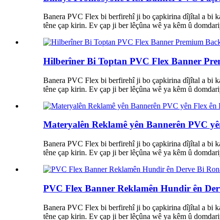
Banera PVC Flex bi berfirehî ji bo çapkirina dîjîtal a bi
têne çap kirin. Ev çap ji ber lêçûna wê ya kêm û domdariy
Hilberîner Bi Toptan PVC Flex Banner Pre
Banera PVC Flex bi berfirehî ji bo çapkirina dîjîtal a bi
têne çap kirin. Ev çap ji ber lêçûna wê ya kêm û domdariy
Materyalên Reklamê yên Bannerên PVC yên
Banera PVC Flex bi berfirehî ji bo çapkirina dîjîtal a bi
têne çap kirin. Ev çap ji ber lêçûna wê ya kêm û domdariy
PVC Flex Banner Reklamên Hundir ên Derve
Banera PVC Flex bi berfirehî ji bo çapkirina dîjîtal a bi
têne çap kirin. Ev çap ji ber lêçûna wê ya kêm û domdariy