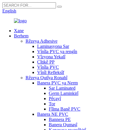
English
Xane
Berhem
Rêzeya Adhesive
Laminasyona Sar
Vînîla PVC ya rengîn
Vîzyona Yekalî
Çîtikê PP
Vînîla PVC
Vînîl Refleksîf
Rêzeya Qutîya Ronahî
Banera PVC ya Nerm
Sar Laminated
Germ Laminkirî
Pêçayî
Tor
Fîlma Banê PVC
Banera NE PVC
Bannera PE
Banera Qumaşî
Kanavasa xweçêkirî