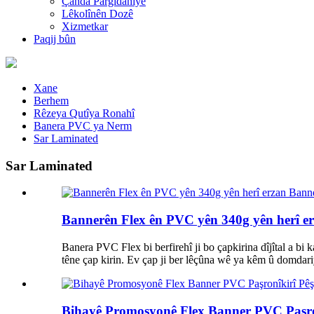
Çanda Pargîdaniyê
Lêkolînên Dozê
Xizmetkar
Paqij bûn
Xane
Berhem
Rêzeya Qutîya Ronahî
Banera PVC ya Nerm
Sar Laminated
Sar Laminated
Bannerên Flex ên PVC yên 340g yên herî e
Banera PVC Flex bi berfirehî ji bo çapkirina dîjîtal a bi
têne çap kirin. Ev çap ji ber lêçûna wê ya kêm û domdariy
Bihayê Promosyonê Flex Banner PVC Paşron