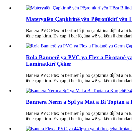
Materyalên Çapkirinê yên Pêşronîkirî yên 
Banera PVC Flex bi berfirehî ji bo çapkirina dîjîtal a bi
têne çap kirin. Ev çap ji ber lêçûna wê ya kêm û domdariy
Rola Bannerê ya PVC ya Flex a Firotanê y
Laminatkirî Çêker
Banera PVC Flex bi berfirehî ji bo çapkirina dîjîtal a bi
têne çap kirin. Ev çap ji ber lêçûna wê ya kêm û domdariy
Bannera Nerm a Spî ya Mat a Bi Toptan a
Banera PVC Flex bi berfirehî ji bo çapkirina dîjîtal a bi
têne çap kirin. Ev çap ji ber lêçûna wê ya kêm û domdariy