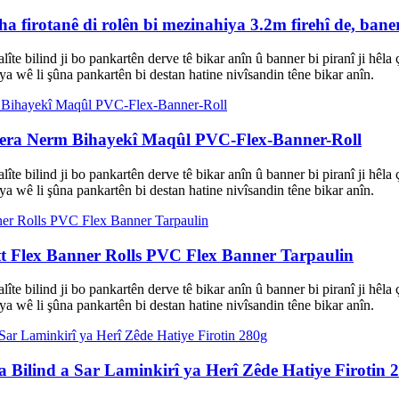
 firotanê di rolên bi mezinahiya 3.2m firehî de, baner
 kalîte bilind ji bo pankartên derve tê bikar anîn û banner bi piranî ji
a wê li şûna pankartên bi destan hatine nivîsandin têne bikar anîn.
era Nerm Bihayekî Maqûl PVC-Flex-Banner-Roll
 kalîte bilind ji bo pankartên derve tê bikar anîn û banner bi piranî ji
a wê li şûna pankartên bi destan hatine nivîsandin têne bikar anîn.
t Flex Banner Rolls PVC Flex Banner Tarpaulin
 kalîte bilind ji bo pankartên derve tê bikar anîn û banner bi piranî ji
a wê li şûna pankartên bi destan hatine nivîsandin têne bikar anîn.
Bilind a Sar Laminkirî ya Herî Zêde Hatiye Firotin 