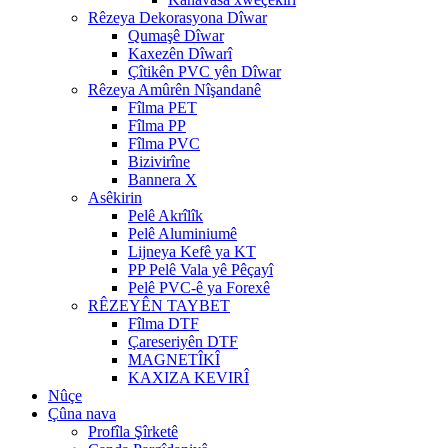
Rêzeya Dekorasyona Dîwar
Qumaşê Dîwar
Kaxezên Dîwarî
Çîtikên PVC yên Dîwar
Rêzeya Amûrên Nîşandanê
Fîlma PET
Fîlma PP
Fîlma PVC
Bizivirîne
Bannera X
Asêkirin
Pelê Akrîlîk
Pelê Aluminiumê
Lijneya Kefê ya KT
PP Pelê Vala yê Pêçayî
Pelê PVC-ê ya Forexê
RÊZEYÊN TAYBET
Fîlma DTF
Çareseriyên DTF
MAGNETÎKÎ
KAXIZA KEVIRÎ
Nûçe
Çûna nava
Profîla Şîrketê