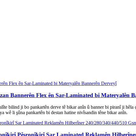
rzan Bannerên Flex ên Sar-Laminated bi Materyalên B
 kalîte bilind ji bo pankartên derve tê bikar anîn û banner bi piranî ji
a wê li şûna pankartên bi destan hatine nivîsandin têne bikar anîn.
îkirî Pêşronîkirî Sar Laminated Reklamên Hilberîne