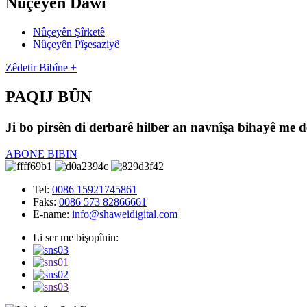
Nûçeyên Dawî
Nûçeyên Şîrketê
Nûçeyên Pîşesaziyê
Zêdetir Bibîne +
PAQIJ BÛN
Ji bo pirsên di derbarê hilber an navnîşa bihayê me d
ABONE BIBIN
Tel:
0086 15921745861
Faks:
0086 573 82866661
E-name:
info@shaweidigital.com
Li ser me bişopînin: