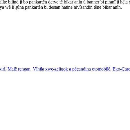
 kalîte bilind ji bo pankartên derve tê bikar anîn û banner bi piranî ji
a wê li şûna pankartên bi destan hatine nivîsandin têne bikar anîn.
irî
,
Malê rengan
,
Vînîla xwe-zeliqok a pêçandina otomobîlê
,
Eko-Çare