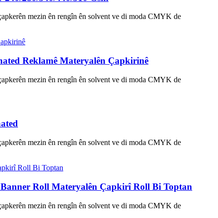
 hêla çapkerên mezin ên rengîn ên solvent ve di moda CMYK de
inated Reklamê Materyalên Çapkirinê
 hêla çapkerên mezin ên rengîn ên solvent ve di moda CMYK de
nated
 hêla çapkerên mezin ên rengîn ên solvent ve di moda CMYK de
anner Roll Materyalên Çapkirî Roll Bi Toptan
 hêla çapkerên mezin ên rengîn ên solvent ve di moda CMYK de