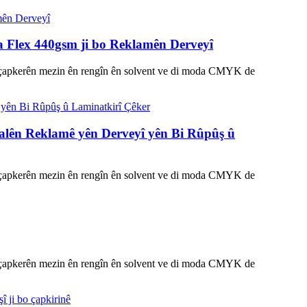
a Flex 440gsm ji bo Reklamên Derveyî
 hêla çapkerên mezin ên rengîn ên solvent ve di moda CMYK de
alên Reklamê yên Derveyî yên Bi Rûpûş û
 hêla çapkerên mezin ên rengîn ên solvent ve di moda CMYK de
 hêla çapkerên mezin ên rengîn ên solvent ve di moda CMYK de