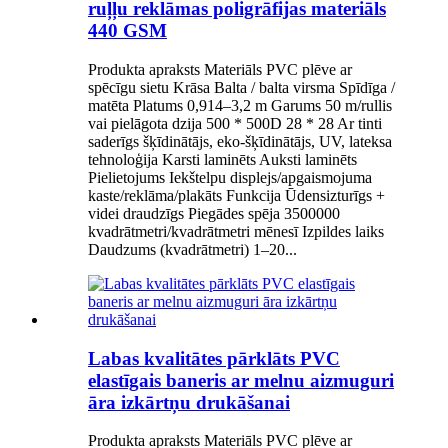
ruļļu reklāmas poligrāfijas materiāls
440 GSM
Produkta apraksts Materiāls PVC plēve ar
spēcīgu sietu Krāsa Balta / balta virsma Spīdīga /
matēta Platums 0,914–3,2 m Garums 50 m/rullis
vai pielāgota dzija 500 * 500D 28 * 28 Ar tinti
saderīgs šķīdinātājs, eko-šķīdinātājs, UV, lateksa
tehnoloģija Karsti laminēts Auksti laminēts
Pielietojums Iekštelpu displejs/apgaismojuma
kaste/reklāma/plakāts Funkcija Ūdensizturīgs +
videi draudzīgs Piegādes spēja 3500000
kvadrātmetri/kvadrātmetri mēnesī Izpildes laiks
Daudzums (kvadrātmetri) 1–20...
Labas kvalitātes pārklāts PVC
elastīgais baneris ar melnu aizmuguri
āra izkārtņu drukāšanai
Produkta apraksts Materiāls PVC plēve ar