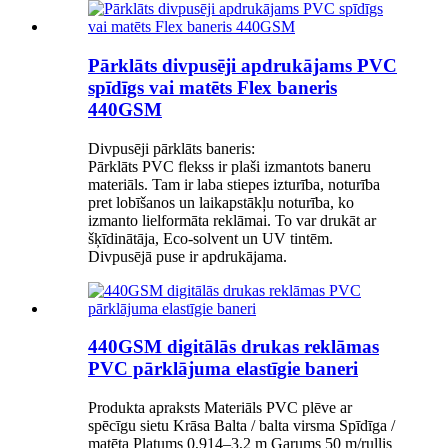
Pārklāts divpusēji apdrukājams PVC
spīdīgs vai matēts Flex baneris
440GSM
Divpusēji pārklāts baneris:
Pārklāts PVC flekss ir plaši izmantots baneru
materiāls. Tam ir laba stiepes izturība, noturība
pret lobīšanos un laikapstākļu noturība, ko
izmanto lielformāta reklāmai. To var drukāt ar
šķīdinātāja, Eco-solvent un UV tintēm.
Divpusējā puse ir apdrukājama.
440GSM digitālās drukas reklāmas
PVC pārklājuma elastīgie baneri
Produkta apraksts Materiāls PVC plēve ar
spēcīgu sietu Krāsa Balta / balta virsma Spīdīga /
matēta Platums 0,914–3,2 m Garums 50 m/rullis