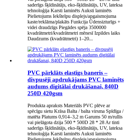
saderīgs šķīdinātājs, eko-šķīdinātājs, UV, lateksa
tehnoloģija Karsti laminēts Auksti laminēts
Pielietojums Iekštelpu displejs/apgaismojuma
kaste/reklāma/plakāts Funkcija Ūdensizturīgs +
videi draudzīgs Piegādes spēja 3500000
kvadrātmetri/kvadrātmetri mēnesī Izpildes laiks
Daudzums (kvadrātmetri) 1–20...
PVC pārklāts elastīgs baneris –
divpusēji apdrukājams PVC laminēts
audums digitālai drukāšanai, 840D
250D 420gsm
Produkta apraksts Materiāls PVC plēve ar
spēcīgu sietu Krāsa Balta / balta virsma Spīdīga /
matēta Platums 0,914–3,2 m Garums 50 m/rullis
vai pielāgota dzija 500 * 500D 28 * 28 Ar tinti
saderīgs šķīdinātājs, eko-šķīdinātājs, UV, lateksa
tehnoloģija Karsti laminēts Auksti laminēts
Pielietojums Iekštelpu displejs/apgaismojuma