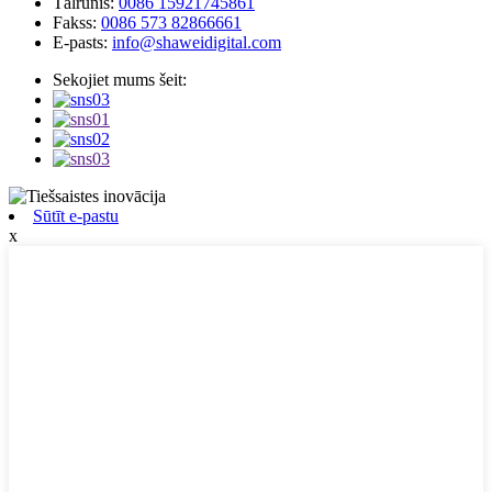
Tālrunis:
0086 15921745861
Fakss:
0086 573 82866661
E-pasts:
info@shaweidigital.com
Sekojiet mums šeit:
Sūtīt e-pastu
x