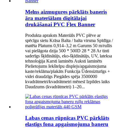
Melns aizmugures pārklāts baneris
āra materiālam digitālajai
drukāšanai PVC Flex Banner
Produkta apraksts Materiāls PVC plēve ar
spēcīgu sietu Krāsa Balta / balta virsma Spīdīga /
matēta Platums 0,914–3,2 m Garums 50 m/rullis
vai pielāgota dzija 500 * 500D 28 * 28 Ar tinti
saderīgs šķīdinātājs, eko-šķīdinātājs, UV, lateksa
tehnoloģija Karsti laminēts Auksti laminēts
Pielietojums Iekštelpu displejs/apgaismojuma
kaste/reklāma/plakāts Funkcija Ūdensizturīgs +
videi draudzīgs Piegādes spēja 3500000
kvadrātmetri/kvadrātmetri mēnesī Izpildes laiks
Daudzums (kvadrātmetri) 1–20...
Labas cenas rūpnīcas PVC pārklāts
elastīgs fona apgaismojuma baneru