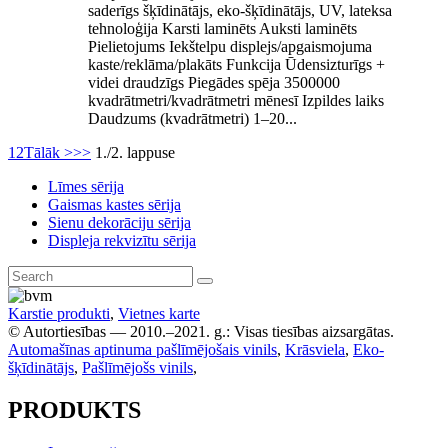
saderīgs šķīdinātājs, eko-šķīdinātājs, UV, lateksa
tehnoloģija Karsti laminēts Auksti laminēts
Pielietojums Iekštelpu displejs/apgaismojuma
kaste/reklāma/plakāts Funkcija Ūdensizturīgs +
videi draudzīgs Piegādes spēja 3500000
kvadrātmetri/kvadrātmetri mēnesī Izpildes laiks
Daudzums (kvadrātmetri) 1–20...
1
2
Tālāk >
>>
1./2. lappuse
Līmes sērija
Gaismas kastes sērija
Sienu dekorāciju sērija
Displeja rekvizītu sērija
Karstie produkti
,
Vietnes karte
© Autortiesības — 2010.–2021. g.: Visas tiesības aizsargātas.
Automašīnas aptinuma pašlīmējošais vinils
,
Krāsviela
,
Eko-
šķīdinātājs
,
Pašlīmējošs vinils
,
PRODUKTS