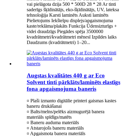
vai pielāgota dzija 500 * 500D 28 * 28 Ar tinti
saderīgs šķīdinātājs, eko-šķīdinātājs, UV, lateksa
tehnoloģija Karsti laminēts Auksti laminēts
Pielietojums Iekštelpu displejs/apgaismojuma
kaste/reklāma/plakāts Funkcija Ūdensizturīgs +
videi draudzīgs Piegādes spēja 3500000
kvadrātmetri/kvadrātmetri mēnesī Izpildes laiks
Daudzums (kvadrātmetri) 1–20...
Augstas kvalitātes 440 g ar Eco
Solvent tinti pārklāts/laminēts elastīgs
fona apgaismojuma baneris
¤ Plaši izmanto digitālie printeri gaismas kastes
baneru drukāšanai
¤ Balts/melns/pelēks aizmugurējā banera
materiāls spīdīgs/matēts
¤ Baneru auduma materiāls
¤ Atstarojošs baneru materiāls
¤ Apgaismota banera materiāls