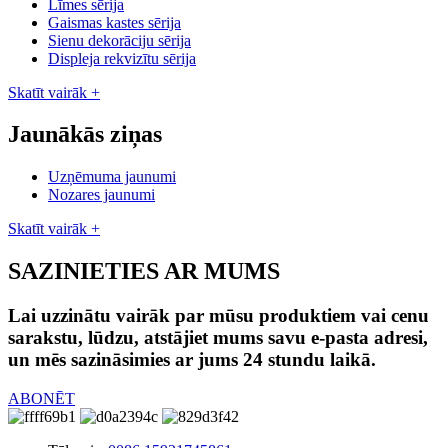
Līmes sērija
Gaismas kastes sērija
Sienu dekorāciju sērija
Displeja rekvizītu sērija
Skatīt vairāk +
Jaunākās ziņas
Uzņēmuma jaunumi
Nozares jaunumi
Skatīt vairāk +
SAZINIETIES AR MUMS
Lai uzzinātu vairāk par mūsu produktiem vai cenu
sarakstu, lūdzu, atstājiet mums savu e-pasta adresi,
un mēs sazināsimies ar jums 24 stundu laikā.
ABONĒT