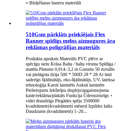
¤ Bloķēšanas baneru materiāli
510Gsm pārklāts priekšējais Flex
Banner spīdīgs melns aizmugures āra
reklāmas poligrāfijas materiāls
Produkta apraksts Materiāls PVC plēve ar
spēcīgu sietu Krāsa Balta / balta virsma Spīdīga /
matēta Platums 0,914–3,2 m Garums 50 m/rullis
vai pielāgota dzija 500 * 500D 28 * 28 Ar tinti
saderīgs šķīdinātājs, eko-šķīdinātājs, UV, lateksa
tehnoloģija Karsti laminēts Auksti laminēts
Pielietojums Iekštelpu displejs/apgaismojuma
kaste/reklāma/plakāts Funkcija Ūdensizturīgs +
videi draudzīgs Piegādes spēja 3500000
kvadrātmetri/kvadrātmetri mēnesī Izpildes laiks
Daudzums (kvadrātmetri) 1–20...