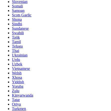
Slovenian
Somali
Samoan
Scots Gaelic
Shona
Sindhi
Sundanese
Swahili
Tajik
Tamil
Telugu
Thai
Ukrainian
Urdu
Uzbek
Vietnamese
Welsh
Xhosa
Yiddish
Yoruba
Zulu
Kinyarwanda
Tatar
Oriya
Turkmen