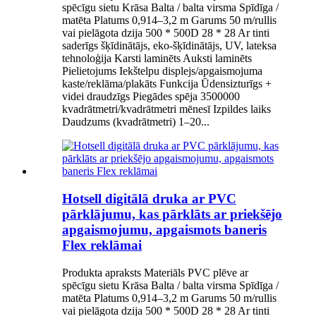
spēcīgu sietu Krāsa Balta / balta virsma Spīdīga /
matēta Platums 0,914–3,2 m Garums 50 m/rullis
vai pielāgota dzija 500 * 500D 28 * 28 Ar tinti
saderīgs šķīdinātājs, eko-šķīdinātājs, UV, lateksa
tehnoloģija Karsti laminēts Auksti laminēts
Pielietojums Iekštelpu displejs/apgaismojuma
kaste/reklāma/plakāts Funkcija Ūdensizturīgs +
videi draudzīgs Piegādes spēja 3500000
kvadrātmetri/kvadrātmetri mēnesī Izpildes laiks
Daudzums (kvadrātmetri) 1–20...
Hotsell digitālā druka ar PVC
pārklājumu, kas pārklāts ar priekšējo
apgaismojumu, apgaismots baneris
Flex reklāmai
Produkta apraksts Materiāls PVC plēve ar
spēcīgu sietu Krāsa Balta / balta virsma Spīdīga /
matēta Platums 0,914–3,2 m Garums 50 m/rullis
vai pielāgota dzija 500 * 500D 28 * 28 Ar tinti