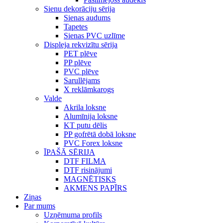
Sienu dekorāciju sērija
Sienas audums
Tapetes
Sienas PVC uzlīme
Displeja rekvizītu sērija
PET plēve
PP plēve
PVC plēve
Sarullējams
X reklāmkarogs
Valde
Akrila loksne
Alumīnija loksne
KT putu dēlis
PP gofrētā dobā loksne
PVC Forex loksne
ĪPAŠĀ SĒRIJA
DTF FILMA
DTF risinājumi
MAGNĒTISKS
AKMENS PAPĪRS
Ziņas
Par mums
Uzņēmuma profils