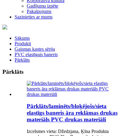
Korporatīvā kultūra
Gadījumu izpēte
Pakalpojums
Sazinieties ar mums
Sākums
Produkti
Gaismas kastes sērija
PVC elastīgais baneris
Pārklāts
Pārklāts
Pārklāts/laminēts/bloķējošs/sieta
elastīgs baneris āra reklāmas drukas
materiāls PVC drukas materiāli
Izcelsmes vieta: Džedzjana, Ķīna Produkta