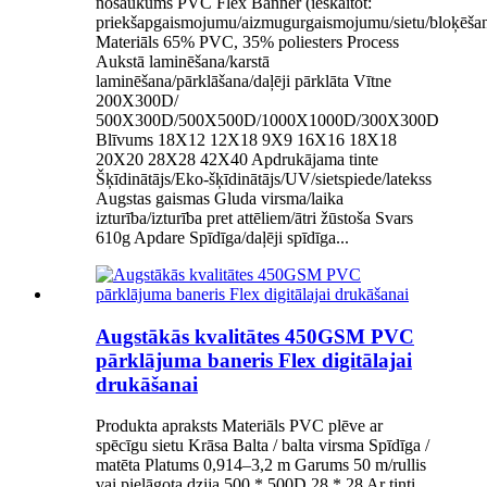
nosaukums PVC Flex Banner (ieskaitot:
priekšapgaismojumu/aizmugurgaismojumu/sietu/bloķēša
Materiāls 65% PVC, 35% poliesters Process
Aukstā laminēšana/karstā
laminēšana/pārklāšana/daļēji pārklāta Vītne
200X300D/
500X300D/500X500D/1000X1000D/300X300D
Blīvums 18X12 12X18 9X9 16X16 18X18
20X20 28X28 42X40 Apdrukājama tinte
Šķīdinātājs/Eko-šķīdinātājs/UV/sietspiede/latekss
Augstas gaismas Gluda virsma/laika
izturība/izturība pret attēliem/ātri žūstoša Svars
610g Apdare Spīdīga/daļēji spīdīga...
Augstākās kvalitātes 450GSM PVC
pārklājuma baneris Flex digitālajai
drukāšanai
Produkta apraksts Materiāls PVC plēve ar
spēcīgu sietu Krāsa Balta / balta virsma Spīdīga /
matēta Platums 0,914–3,2 m Garums 50 m/rullis
vai pielāgota dzija 500 * 500D 28 * 28 Ar tinti