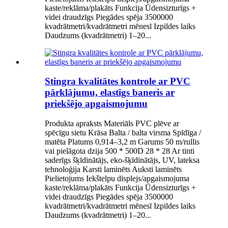
kaste/reklāma/plakāts Funkcija Ūdensizturīgs +
videi draudzīgs Piegādes spēja 3500000
kvadrātmetri/kvadrātmetri mēnesī Izpildes laiks
Daudzums (kvadrātmetri) 1–20...
Stingra kvalitātes kontrole ar PVC
pārklājumu, elastīgs baneris ar
priekšējo apgaismojumu
Produkta apraksts Materiāls PVC plēve ar
spēcīgu sietu Krāsa Balta / balta virsma Spīdīga /
matēta Platums 0,914–3,2 m Garums 50 m/rullis
vai pielāgota dzija 500 * 500D 28 * 28 Ar tinti
saderīgs šķīdinātājs, eko-šķīdinātājs, UV, lateksa
tehnoloģija Karsti laminēts Auksti laminēts
Pielietojums Iekštelpu displejs/apgaismojuma
kaste/reklāma/plakāts Funkcija Ūdensizturīgs +
videi draudzīgs Piegādes spēja 3500000
kvadrātmetri/kvadrātmetri mēnesī Izpildes laiks
Daudzums (kvadrātmetri) 1–20...