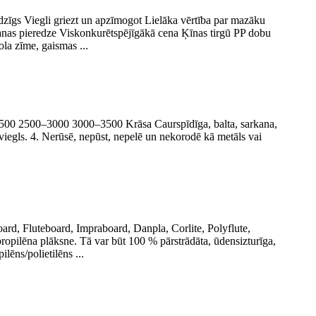
udzīgs Viegli griezt un apzīmogot Lielāka vērtība par mazāku
anas pieredze Viskonkurētspējīgākā cena Ķīnas tirgū PP dobu
ola zīme, gaismas ...
500–3000 3000–3500 Krāsa Caurspīdīga, balta, sarkana,
 viegls. 4. Nerūsē, nepūst, nepelē un nekorodē kā metāls vai
oard, Fluteboard, Impraboard, Danpla, Corlite, Polyflute,
propilēna plāksne. Tā var būt 100 % pārstrādāta, ūdensizturīga,
ēns/polietilēns ...