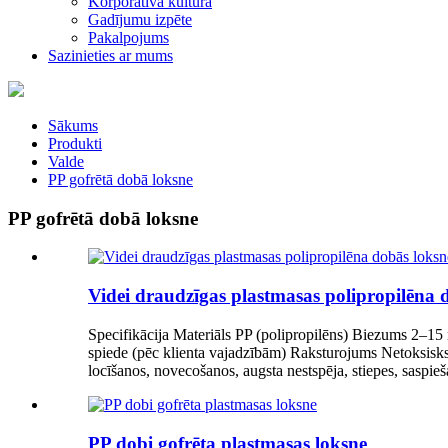
Korporatīvā kultūra
Gadījumu izpēte
Pakalpojums
Sazinieties ar mums
Sākums
Produkti
Valde
PP gofrētā dobā loksne
PP gofrētā dobā loksne
Videi draudzīgas plastmasas polipropilēna 
Specifikācija Materiāls PP (polipropilēns) Biezums 2–15 m
spiede (pēc klienta vajadzībām) Raksturojums Netoksisks, be
locīšanos, novecošanos, augsta nestspēja, stiepes, saspieš
PP dobi gofrēta plastmasas loksne