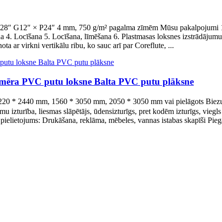
P28″ G12″ × P24″ 4 mm, 750 g/m² pagalma zīmēm Mūsu pakalpojumi 1. G
 4. Locīšana 5. Locīšana, līmēšana 6. Plastmasas loksnes izstrādājumu 
ota ar virkni vertikālu ribu, ko sauc arī par Coreflute, ...
izmēra PVC putu loksne Balta PVC putu plāksne
 1220 * 2440 mm, 1560 * 3050 mm, 2050 * 3050 mm vai pielāgots Bie
zturība, liesmas slāpētājs, ūdensizturīgs, pret kodēm izturīgs, viegls m
ielietojums: Drukāšana, reklāma, mēbeles, vannas istabas skapīši Pieg