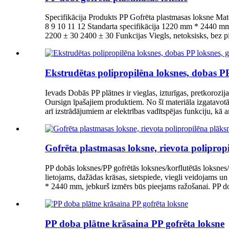
Specifikācija Produkts PP Gofrēta plastmasas loksne Ma
8 9 10 11 12 Standarta specifikācija 1220 mm * 2440 m
2200 ± 30 2400 ± 30 Funkcijas Viegls, netoksisks, bez pi
Ekstrudētas polipropilēna loksnes, dobas PP
Ievads Dobās PP plātnes ir vieglas, izturīgas, pretkorozij
Oursign īpašajiem produktiem. No šī materiāla izgatavotā ie
arī izstrādājumiem ar elektrības vadītspējas funkciju, kā ar
Gofrēta plastmasas loksne, rievota poliprop
PP dobās loksnes/PP gofrētās loksnes/korflutētās loksnes/k
lietojams, dažādas krāsas, sietspiede, viegli veidojams un
* 2440 mm, jebkurš izmērs būs pieejams ražošanai. PP dob
PP doba plātne krāsaina PP gofrēta loksne