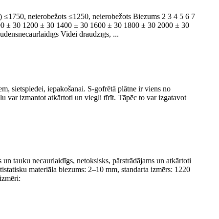
) ≤1750, neierobežots ≤1250, neierobežots Biezums 2 3 4 5 6 7
900 ± 30 1200 ± 30 1400 ± 30 1600 ± 30 1800 ± 30 2000 ± 30
ūdensnecaurlaidīgs Videi draudzīgs, ...
em, sietspiedei, iepakošanai. S-gofrētā plātne ir viens no
 var izmantot atkārtoti un viegli tīrīt. Tāpēc to var izgatavot
s un tauku necaurlaidīgs, netoksisks, pārstrādājams un atkārtoti
 antistatisku materiāla biezums: 2–10 mm, standarta izmērs: 1220
izmēri: