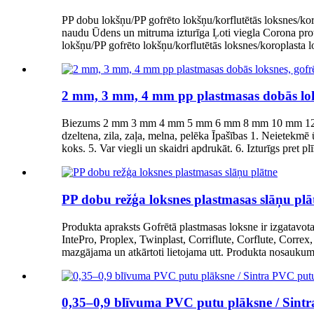
PP dobu lokšņu/PP gofrēto lokšņu/korflutētās loksnes/kor
naudu Ūdens un mitruma izturīga Ļoti viegla Corona pro
lokšņu/PP gofrēto lokšņu/korflutētās loksnes/koroplasta lo
2 mm, 3 mm, 4 mm pp plastmasas dobās loks
Biezums 2 mm 3 mm 4 mm 5 mm 6 mm 8 mm 10 mm 12 m
dzeltena, zila, zaļa, melna, pelēka Īpašības 1. Neietekmē 
koks. 5. Var viegli un skaidri apdrukāt. 6. Izturīgs pret pl
PP dobu režģa loksnes plastmasas slāņu plā
Produkta apraksts Gofrētā plastmasas loksne ir izgatavot
IntePro, Proplex, Twinplast, Corriflute, Corflute, Correx
mazgājama un atkārtoti lietojama utt. Produkta nosaukums
0,35–0,9 blīvuma PVC putu plāksne / Sintr