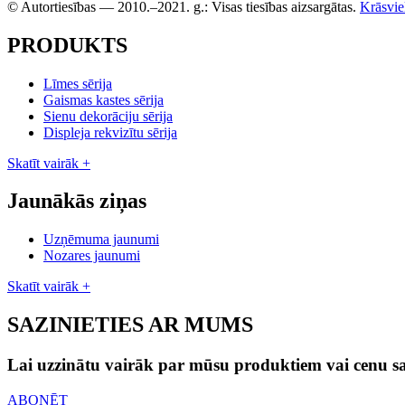
© Autortiesības — 2010.–2021. g.: Visas tiesības aizsargātas.
Krāsvie
PRODUKTS
Līmes sērija
Gaismas kastes sērija
Sienu dekorāciju sērija
Displeja rekvizītu sērija
Skatīt vairāk +
Jaunākās ziņas
Uzņēmuma jaunumi
Nozares jaunumi
Skatīt vairāk +
SAZINIETIES AR MUMS
Lai uzzinātu vairāk par mūsu produktiem vai cenu sar
ABONĒT