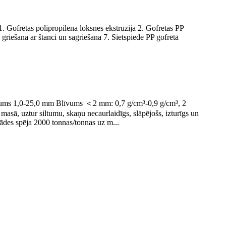
ofrētas polipropilēna loksnes ekstrūzija 2. Gofrētas PP
griešana ar štanci un sagriešana 7. Sietspiede PP gofrētā
zums 1,0-25,0 mm Blīvums ＜2 mm: 0,7 g/cm³-0,9 g/cm³, 2
asā, uztur siltumu, skaņu necaurlaidīgs, slāpējošs, izturīgs un
ādes spēja 2000 tonnas/tonnas uz m...