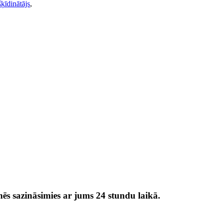
ķīdinātājs
,
ēs sazināsimies ar jums 24 stundu laikā.