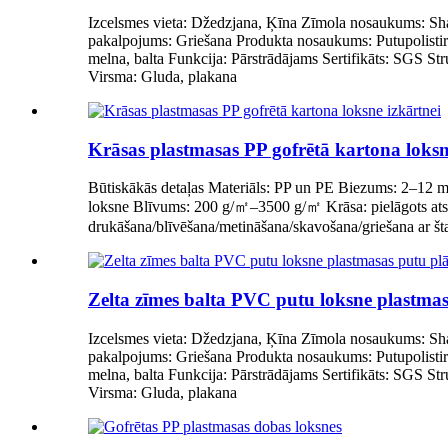
Izcelsmes vieta: Džedzjana, Ķīna Zīmola nosaukums: Sh
pakalpojums: Griešana Produkta nosaukums: Putupolistirol
melna, balta Funkcija: Pārstrādājams Sertifikāts: SGS Stru
Virsma: Gluda, plakana
Krāsas plastmasas PP gofrētā kartona loksn
Būtiskākās detaļas Materiāls: PP un PE Biezums: 2–12 
loksne Blīvums: 200 g/㎡–3500 g/㎡ Krāsa: pielāgots atslē
drukāšana/blīvēšana/metināšana/skavošana/griešana ar šta
Zelta zīmes balta PVC putu loksne plastma
Izcelsmes vieta: Džedzjana, Ķīna Zīmola nosaukums: Sh
pakalpojums: Griešana Produkta nosaukums: Putupolistirol
melna, balta Funkcija: Pārstrādājams Sertifikāts: SGS Stru
Virsma: Gluda, plakana