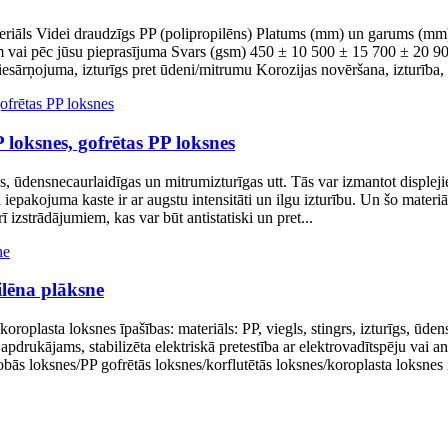
teriāls Videi draudzīgs PP (polipropilēns) Platums (mm) un garums (mm
m vai pēc jūsu pieprasījuma Svars (gsm) 450 ± 10 500 ± 15 700 ± 20 
esārņojuma, izturīgs pret ūdeni/mitrumu Korozijas novēršana, izturība, 
 loksnes, gofrētas PP loksnes
as, ūdensnecaurlaidīgas un mitrumizturīgas utt. Tās var izmantot displeji
pakojuma kaste ir ar augstu intensitāti un ilgu izturību. Un šo materiālu
ī izstrādājumiem, kas var būt antistatiski un pret...
ilēna plāksne
oroplasta loksnes īpašības: materiāls: PP, viegls, stingrs, izturīgs, ūden
 apdrukājams, stabilizēta elektriskā pretestība ar elektrovadītspēju vai
ās loksnes/PP gofrētās loksnes/korflutētās loksnes/koroplasta loksnes 