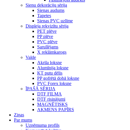
Sienu dekorāciju sērija
Sienas audums
Tapetes
Sienas PVC uzlīme
Displeja rekvizītu sērija
PET plēve
PP plēve
PVC plēve
Sarullējams
X reklāmkarogs
Valde
Akrila loksne
Alumīnija loksne
KT putu dēlis
PP gofrētā dobā loksne
PVC Forex loksne
ĪPAŠĀ SĒRIJA
DTF FILMA
DTF risinājumi
MAGNĒTISKS
AKMENS PAPĪRS
Ziņas
Par mums
Uzņēmuma profils