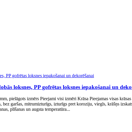
dobās loksnes, PP gofrētas loksnes iepakošanai un deko
m, pielāgots izmērs Pieejami visi izmēri Krāsa Pieejamas visas krāsas 
z garšas, mitrumizturīgs, izturīgs pret koroziju, viegls, krāšņs izskats,
anas, plīšanas un augsta temperatūra...