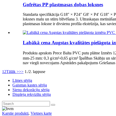
Gofrētas PP plastmasas dobas loksnes
Standarta specifikācija G18″ × P24″ G8′ × P4′ G18″ × 
loksnes malu un stūru blīvēšana 3. Ultraskaņas metināšana
plastmasas loksne ir divsienu profila ekstrūzija, kas savien
Labākā cena Augstas kvalitātes pielāgota 
Produkta apraksts Prece Balta PVC putu plātne Izmērs
mm-25 mm: 0,3 g/cm³-0,65 g/cm³ Īpašības Skābju un sārmu i
nav viegli novecojams Apstrādes pakalpojums Griešanas p
1
2
Tālāk >
>>
1./2. lappuse
Līmes sērija
Gaismas kastes sērija
Sienu dekorāciju sērija
Displeja rekvizītu sērija
Karstie produkti
,
Vietnes karte