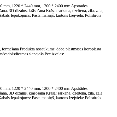
 2400 mm, 1220 * 2440 mm, 1200 * 2400 mm Apstrādes
na, 3D dizains, krāsošana Krāsa: sarkana, dzeltena, zila, zaļa,
abals Iepakojums: Pasta maisiņš, kartons Izejviela: Polistirols
, formēšana Produkta nosaukums: doba plastmasas koroplasta
/vadošs/liesmas slāpējošs Pēc izvēles:
 2400 mm, 1220 * 2440 mm, 1200 * 2400 mm Apstrādes
na, 3D dizains, krāsošana Krāsa: sarkana, dzeltena, zila, zaļa,
abals Iepakojums: Pasta maisiņš, kartons Izejviela: Polistirols