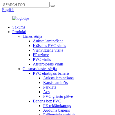
English
Sākums
Produkti
Līmes sērija
Aukstā laminēšana
Krāsains PVC vinils
Vienvirziena vīzija
PP uzlīme
PVC vinils
Atstarojošais vinils
Gaismas kastes sērija
PVC elastīgais baneris
Aukstā laminēšana
Karsts laminēts
Pārklāts
Acs
PVC griestu plēve
Baneris bez PVC
PE reklāmkarogs
Auduma baneris
Pašlīmējošs audekls