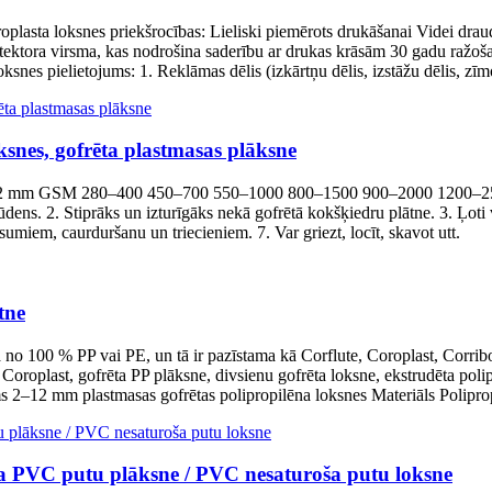
oplasta loksnes priekšrocības: Lieliski piemērots drukāšanai Videi dra
tektora virsma, kas nodrošina saderību ar drukas krāsām 30 gadu ražoš
ksnes pielietojums: 1. Reklāmas dēlis (izkārtņu dēlis, izstāžu dēlis, zīm
nes, gofrēta plastmasas plāksne
m GSM 280–400 450–700 550–1000 800–1500 900–2000 1200–2500 2
ūdens. 2. Stiprāks un izturīgāks nekā gofrētā kokšķiedru plātne. 3. Ļoti
īsumiem, caurduršanu un triecieniem. 7. Var griezt, locīt, skavot utt.
tne
a no 100 % PP vai PE, un tā ir pazīstama kā Corflute, Coroplast, Corrib
, Coroplast, gofrēta PP plāksne, divsienu gofrēta loksne, ekstrudēta poli
 2–12 mm plastmasas gofrētas polipropilēna loksnes Materiāls Polipropil
a PVC putu plāksne / PVC nesaturoša putu loksne