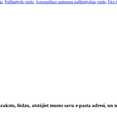
la
,
Pašlīmējošs vinils
,
Automašīnas aptinuma pašlīmējošais vinils
,
Eko-š
akstu, lūdzu, atstājiet mums savu e-pasta adresi, un m