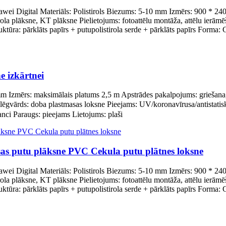
awei Digital Materiāls: Polistirols Biezums: 5-10 mm Izmērs: 900 *
a plāksne, KT plāksne Pielietojums: fotoattēlu montāža, attēlu ierāmēša
ktūra: pārklāts papīrs + putupolistirola serde + pārklāts papīrs Forma: G
e izkārtnei
mm Izmērs: maksimālais platums 2,5 m Apstrādes pakalpojums: griešana
gvārds: doba plastmasas loksne Pieejams: UV/koronavīrusa/antistatisks
nci Paraugs: pieejams Lietojums: plaši
sas putu plāksne PVC Cekula putu plātnes loksne
awei Digital Materiāls: Polistirols Biezums: 5-10 mm Izmērs: 900 *
a plāksne, KT plāksne Pielietojums: fotoattēlu montāža, attēlu ierāmēša
ktūra: pārklāts papīrs + putupolistirola serde + pārklāts papīrs Forma: G