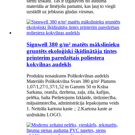
sienu izskatu. Tas ir izgatavots no auduma
materiāla ar līmējošu pamatni, kas ļauj to viegli
uzstādīt uz jebkuras gludas virsmas.
Signwell 380 g/m² matēts mākslinieku
gruntēts ekoloģiski šķīdinātāja tintes
printerim paredzētais poliestera
kokvilnas audekls
Produkta nosaukums Polikokvilnas audekls
Materiāls Polikokvilna Svars 380 g/m² Platums
1,07/1,27/1,37/1,52 m Garums 50 m Krāsa
Sarkana, oranža, dzeltena, zaļa, zila, kafijas,
pelēka, balta Pielietojums Izklaide, tirdzniecība,
mājsaimniecība, administrācija Iepakojuma veids
1. Neitrāla kartona kaste；2.Kartona kaste ar
uzdrukātu LOGO.