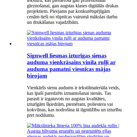
tekstūru, kas piemērota gan profesionālai
gleznošanai, gan augstas klases digitālās drukas
projektiem. Pieejams par konkurētspējīgām
cenām tieši no rūpnīcas vairumā mākslas darbu
un drukāšanas vajadzībām.
Signwell liesmas izturīgas sienas
auduma vienkrāsains vinila ruļļi ar
auduma pamatni viesnīcas mājas
birojam
Vienkāršs sienu audums ir tekstilmateriāla veids,
kas īpaši paredzēts izmantošanai sienās. Tas
parasti ir izgatavots no augstas kvalitātes,
izturīgām šķiedrām, piemēram, poliestera vai
kokvilnas, kas nodrošina tā ilgmūžību un izturību
pret nodilumu.