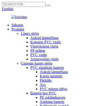
English
Sākums
Produkti
Līmes sērija
Aukstā laminēšana
Krāsains PVC vinils
Vienvirziena vīzija
PP uzlīme
PVC vinils
Atstarojošais vinils
Gaismas kastes sērija
PVC elastīgais baneris
Aukstā laminēšana
Karsts laminēts
Pārklāts
Acs
PVC griestu plēve
Baneris bez PVC
PE reklāmkarogs
Auduma baneris
Pašlīmējošs audekls