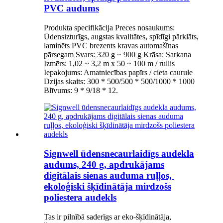
PVC audums
Produkta specifikācija Preces nosaukums:
Ūdensizturīgs, augstas kvalitātes, spīdīgi pārklāts,
laminēts PVC brezents kravas automašīnas
pārsegam Svars: 320 g ~ 900 g Krāsa: Sarkana
Izmērs: 1,02 ~ 3,2 m x 50 ~ 100 m / rullis
Iepakojums: Amatniecības papīrs / cieta caurule
Dzijas skaits: 300 * 500/500 * 500/1000 * 1000
Blīvums: 9 * 9/18 * 12.
Signwell ūdensnecaurlaidīgs audekla
audums, 240 g, apdrukājams
digitālais sienas auduma ruļļos, ​​
ekoloģiski šķīdinātāja mirdzošs
poliestera audekls
Tas ir pilnībā saderīgs ar eko-šķīdinātāja,