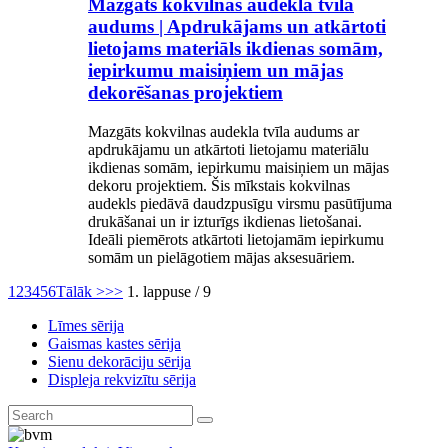
Mazgāts kokvilnas audekla tvīla
audums | Apdrukājams un atkārtoti
lietojams materiāls ikdienas somām,
iepirkumu maisiņiem un mājas
dekorēšanas projektiem
Mazgāts kokvilnas audekla tvīla audums ar
apdrukājamu un atkārtoti lietojamu materiālu
ikdienas somām, iepirkumu maisiņiem un mājas
dekoru projektiem. Šis mīkstais kokvilnas
audekls piedāvā daudzpusīgu virsmu pasūtījuma
drukāšanai un ir izturīgs ikdienas lietošanai.
Ideāli piemērots atkārtoti lietojamām iepirkumu
somām un pielāgotiem mājas aksesuāriem.
1
2
3
4
5
6
Tālāk >
>>
1. lappuse / 9
Līmes sērija
Gaismas kastes sērija
Sienu dekorāciju sērija
Displeja rekvizītu sērija