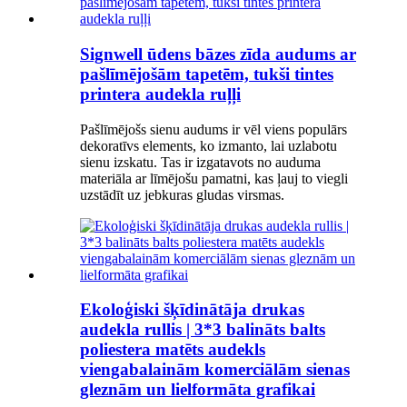
Signwell ūdens bāzes zīda audums ar
pašlīmējošām tapetēm, tukši tintes
printera audekla ruļļi
Pašlīmējošs sienu audums ir vēl viens populārs
dekoratīvs elements, ko izmanto, lai uzlabotu
sienu izskatu. Tas ir izgatavots no auduma
materiāla ar līmējošu pamatni, kas ļauj to viegli
uzstādīt uz jebkuras gludas virsmas.
Ekoloģiski šķīdinātāja drukas
audekla rullis | 3*3 balināts balts
poliestera matēts audekls
viengabalainām komerciālām sienas
gleznām un lielformāta grafikai