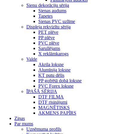
Sienu dekorāciju sērija
Sienas audums
Tapetes
Sienas PVC uzlīme
Displeja rekvizītu sērija
PET plēve
PP plēve
PVC plēve
Sarullējams
X reklāmkarogs
Valde
Akrila loksne
Alumīnija loksne
KT putu dēlis
PP gofrētā dobā loksne
PVC Forex loksne
ĪPAŠĀ SĒRIJA
DTF FILMA
DTF risinājumi
MAGNĒTISKS
AKMENS PAPĪRS
Ziņas
Par mums
Uzņēmuma profils