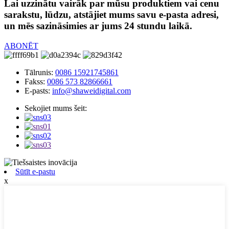
Lai uzzinātu vairāk par mūsu produktiem vai cenu
sarakstu, lūdzu, atstājiet mums savu e-pasta adresi,
un mēs sazināsimies ar jums 24 stundu laikā.
ABONĒT
Tālrunis:
0086 15921745861
Fakss:
0086 573 82866661
E-pasts:
info@shaweidigital.com
Sekojiet mums šeit:
Sūtīt e-pastu
x