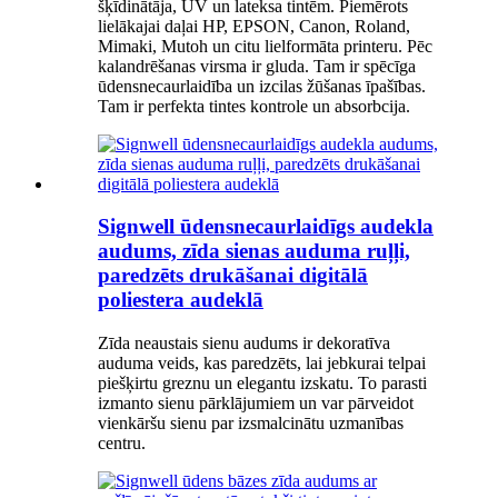
šķīdinātāja, UV un lateksa tintēm. Piemērots
lielākajai daļai HP, EPSON, Canon, Roland,
Mimaki, Mutoh un citu lielformāta printeru. Pēc
kalandrēšanas virsma ir gluda. Tam ir spēcīga
ūdensnecaurlaidība un izcilas žūšanas īpašības.
Tam ir perfekta tintes kontrole un absorbcija.
Signwell ūdensnecaurlaidīgs audekla
audums, zīda sienas auduma ruļļi,
paredzēts drukāšanai digitālā
poliestera audeklā
Zīda neaustais sienu audums ir dekoratīva
auduma veids, kas paredzēts, lai jebkurai telpai
piešķirtu greznu un elegantu izskatu. To parasti
izmanto sienu pārklājumiem un var pārveidot
vienkāršu sienu par izsmalcinātu uzmanības
centru.