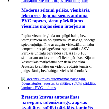
Moderns zeltaini pelēks, vienkāršs,
teksturēts, līguma sienas auduma
PVC tapetes, sienu pārklājums
viesnīcas mājas sienu interjeram
Papīra virsma ir gluda un spilgti balta, bez
iestrēgumiem un bojājumiem. Pastāvīga, spēcīga
spiedienjutīga līme ar augstu viskozitāti un labu
temperatūras pielāgošanās spēju atbilst ASV
Pārtikas un zāļu pārvaldes (FDA) 175.105
standartam un to var droši lietot pārtikas, zāļu un
kosmētikas marķēšanai bez tieša kontakta.
Augstas kvalitātes un videi draudzīgs termiski
jutīgs slānis, bez kaitīgas vielas bisfenola A.
Brezents kravas automašīnas
pārsegam, ūdensizturīgs, augstas
kvalitātes, spīdīgi pārklāts, laminēts