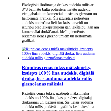
Ekoloģiski šķīdinātāja drukas audekla rullis ar
3*3 balinātu baltu poliestera matētu audeklu
viengabalainām komerciālām sienas gleznām un
lielformāta grafikai. Šis izturīgais poliestera
audekls nodrošina lielisku krāsu atveidi un
izturību pret laikapstākļiem gan iekštelpu, gan āra
komerciālai drukāšanai. Ideāli piemērots
reklāmas sienas gleznojumiem un lielformāta
grafikai.
Rūpnīcas cenas tukšs mākslinieks,
izstiepts 100% lina audekls, digitālā
druka, liels auduma audekla rullis
gleznošanas mākslai
Ražotāja cenas tukšs, uzstiepts mākslinieka
audekls no 100% lina, kas paredzēts digitālajai
drukāšanai un gleznošanai. Šis lielais auduma
audekla rullis piedāvā augstākās kvalitātes lina