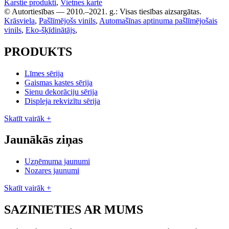
Karstie produkti
,
Vietnes karte
© Autortiesības — 2010.–2021. g.: Visas tiesības aizsargātas.
Krāsviela
,
Pašlīmējošs vinils
,
Automašīnas aptinuma pašlīmējošais
vinils
,
Eko-šķīdinātājs
,
PRODUKTS
Līmes sērija
Gaismas kastes sērija
Sienu dekorāciju sērija
Displeja rekvizītu sērija
Skatīt vairāk +
Jaunākās ziņas
Uzņēmuma jaunumi
Nozares jaunumi
Skatīt vairāk +
SAZINIETIES AR MUMS