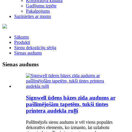
Korporatīvā kultūra
Gadījumu izpēte
Pakalpojums
Sazinieties ar mums
Sākums
Produkti
Sienu dekorāciju sērija
Sienas audums
Sienas audums
Signwell ūdens bāzes zīda audums ar
pašlīmējošām tapetēm, tukši tintes
printera audekla ruļļi
Pašlīmējošs sienu audums ir vēl viens populārs
dekoratīvs elements, ko izmanto, lai uzlabotu