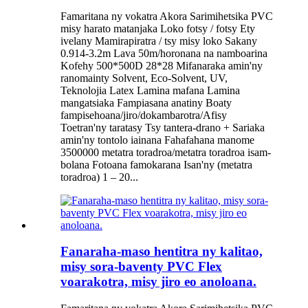
Famaritana ny vokatra Akora Sarimihetsika PVC
misy harato matanjaka Loko fotsy / fotsy Ety
ivelany Mamirapiratra / tsy misy loko Sakany
0.914-3.2m Lava 50m/horonana na namboarina
Kofehy 500*500D 28*28 Mifanaraka amin'ny
ranomainty Solvent, Eco-Solvent, UV,
Teknolojia Latex Lamina mafana Lamina
mangatsiaka Fampiasana anatiny Boaty
fampisehoana/jiro/dokambarotra/Afisy
Toetran'ny taratasy Tsy tantera-drano + Sariaka
amin'ny tontolo iainana Fahafahana manome
3500000 metatra toradroa/metatra toradroa isam-
bolana Fotoana famokarana Isan'ny (metatra
toradroa) 1 – 20...
Fanaraha-maso hentitra ny kalitao,
misy sora-baventy PVC Flex
voarakotra, misy jiro eo anoloana.