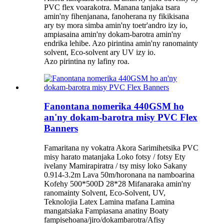
PVC flex voarakotra. Manana tanjaka tsara
amin'ny fihenjanana, fanoherana ny fikikisana
ary tsy mora simba amin'ny toetr'andro izy io,
ampiasaina amin'ny dokam-barotra amin'ny
endrika lehibe. Azo pirintina amin'ny ranomainty
solvent, Eco-solvent ary UV izy io.
Azo pirintina ny lafiny roa.
Fanontana nomerika 440GSM ho
an'ny dokam-barotra misy PVC Flex
Banners
Famaritana ny vokatra Akora Sarimihetsika PVC
misy harato matanjaka Loko fotsy / fotsy Ety
ivelany Mamirapiratra / tsy misy loko Sakany
0.914-3.2m Lava 50m/horonana na namboarina
Kofehy 500*500D 28*28 Mifanaraka amin'ny
ranomainty Solvent, Eco-Solvent, UV,
Teknolojia Latex Lamina mafana Lamina
mangatsiaka Fampiasana anatiny Boaty
fampisehoana/jiro/dokambarotra/Afisy