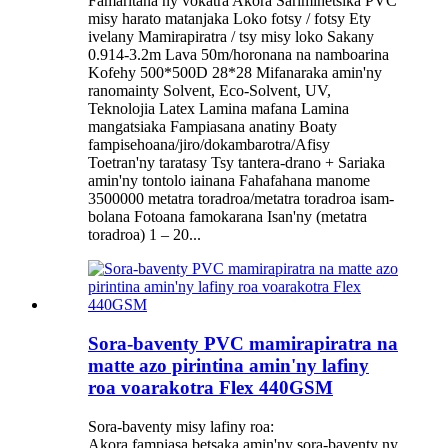
Famaritana ny vokatra Akora Sarimihetsika PVC
misy harato matanjaka Loko fotsy / fotsy Ety
ivelany Mamirapiratra / tsy misy loko Sakany
0.914-3.2m Lava 50m/horonana na namboarina
Kofehy 500*500D 28*28 Mifanaraka amin'ny
ranomainty Solvent, Eco-Solvent, UV,
Teknolojia Latex Lamina mafana Lamina
mangatsiaka Fampiasana anatiny Boaty
fampisehoana/jiro/dokambarotra/Afisy
Toetran'ny taratasy Tsy tantera-drano + Sariaka
amin'ny tontolo iainana Fahafahana manome
3500000 metatra toradroa/metatra toradroa isam-
bolana Fotoana famokarana Isan'ny (metatra
toradroa) 1 – 20...
Sora-baventy PVC mamirapiratra na
matte azo pirintina amin'ny lafiny
roa voarakotra Flex 440GSM
Sora-baventy misy lafiny roa:
Akora fampiasa betsaka amin'ny sora-baventy ny