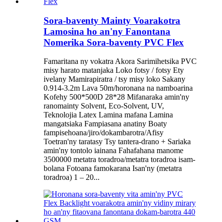
Sora-baventy Mainty Voarakotra
Lamosina ho an'ny Fanontana
Nomerika Sora-baventy PVC Flex
Famaritana ny vokatra Akora Sarimihetsika PVC
misy harato matanjaka Loko fotsy / fotsy Ety
ivelany Mamirapiratra / tsy misy loko Sakany
0.914-3.2m Lava 50m/horonana na namboarina
Kofehy 500*500D 28*28 Mifanaraka amin'ny
ranomainty Solvent, Eco-Solvent, UV,
Teknolojia Latex Lamina mafana Lamina
mangatsiaka Fampiasana anatiny Boaty
fampisehoana/jiro/dokambarotra/Afisy
Toetran'ny taratasy Tsy tantera-drano + Sariaka
amin'ny tontolo iainana Fahafahana manome
3500000 metatra toradroa/metatra toradroa isam-
bolana Fotoana famokarana Isan'ny (metatra
toradroa) 1 – 20...