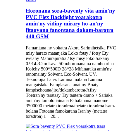
Horonana sora-baventy vita amin'ny
PVC Flex Backlight voarakotra
amin'ny vidiny mirary ho an'ny
fitaovana fanontana dokam-barotra
440 GSM
Famaritana ny vokatra Akora Sarimihetsika PVC
misy harato matanjaka Loko fotsy / fotsy Ety
ivelany Mamirapiratra / tsy misy loko Sakany
0.914-3.2m Lava 50m/horonana na namboarina
Kofehy 500*500D 28*28 Mifanaraka amin'ny
ranomainty Solvent, Eco-Solvent, UV,
Teknolojia Latex Lamina mafana Lamina
mangatsiaka Fampiasana anatiny Boaty
fampisehoana/jiro/dokambarotra/Afisy
Toetran'ny taratasy Tsy tantera-drano + Sariaka
amin'ny tontolo iainana Fahafahana manome
3500000 metatra toradroa/metatra toradroa isam-
bolana Fotoana famokarana Isan'ny (metatra
toradroa) 1 – 20...