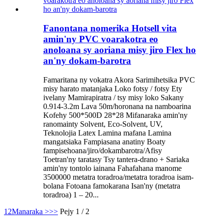
Fanontana nomerika Hotsell vita
amin'ny PVC voarakotra eo
anoloana sy aoriana misy jiro Flex ho
an'ny dokam-barotra
Famaritana ny vokatra Akora Sarimihetsika PVC
misy harato matanjaka Loko fotsy / fotsy Ety
ivelany Mamirapiratra / tsy misy loko Sakany
0.914-3.2m Lava 50m/horonana na namboarina
Kofehy 500*500D 28*28 Mifanaraka amin'ny
ranomainty Solvent, Eco-Solvent, UV,
Teknolojia Latex Lamina mafana Lamina
mangatsiaka Fampiasana anatiny Boaty
fampisehoana/jiro/dokambarotra/Afisy
Toetran'ny taratasy Tsy tantera-drano + Sariaka
amin'ny tontolo iainana Fahafahana manome
3500000 metatra toradroa/metatra toradroa isam-
bolana Fotoana famokarana Isan'ny (metatra
toradroa) 1 – 20...
1
2
Manaraka >
>>
Pejy 1 / 2