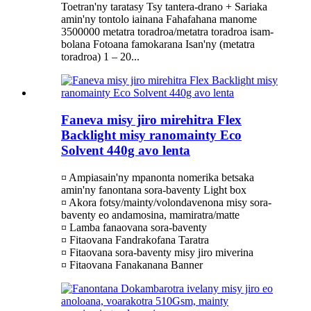
Toetran'ny taratasy Tsy tantera-drano + Sariaka
amin'ny tontolo iainana Fahafahana manome
3500000 metatra toradroa/metatra toradroa isam-
bolana Fotoana famokarana Isan'ny (metatra
toradroa) 1 – 20...
Faneva misy jiro mirehitra Flex
Backlight misy ranomainty Eco
Solvent 440g avo lenta
¤ Ampiasain'ny mpanonta nomerika betsaka
amin'ny fanontana sora-baventy Light box
¤ Akora fotsy/mainty/volondavenona misy sora-
baventy eo andamosina, mamiratra/matte
¤ Lamba fanaovana sora-baventy
¤ Fitaovana Fandrakofana Taratra
¤ Fitaovana sora-baventy misy jiro miverina
¤ Fitaovana Fanakanana Banner