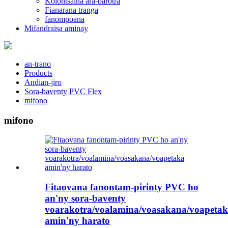
Kolontsaina ara-barotra
Fianarana tranga
fanompoana
Mifandraisa aminay
an-trano
Products
Andian-jiro
Sora-baventy PVC Flex
mifono
mifono
Fitaovana fanontam-pirinty PVC ho
an'ny sora-baventy
voarakotra/voalamina/voasakana/voapeta
amin'ny harato