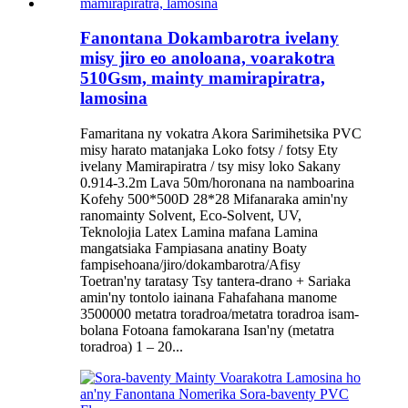
Fanontana Dokambarotra ivelany
misy jiro eo anoloana, voarakotra
510Gsm, mainty mamirapiratra,
lamosina
Famaritana ny vokatra Akora Sarimihetsika PVC
misy harato matanjaka Loko fotsy / fotsy Ety
ivelany Mamirapiratra / tsy misy loko Sakany
0.914-3.2m Lava 50m/horonana na namboarina
Kofehy 500*500D 28*28 Mifanaraka amin'ny
ranomainty Solvent, Eco-Solvent, UV,
Teknolojia Latex Lamina mafana Lamina
mangatsiaka Fampiasana anatiny Boaty
fampisehoana/jiro/dokambarotra/Afisy
Toetran'ny taratasy Tsy tantera-drano + Sariaka
amin'ny tontolo iainana Fahafahana manome
3500000 metatra toradroa/metatra toradroa isam-
bolana Fotoana famokarana Isan'ny (metatra
toradroa) 1 – 20...