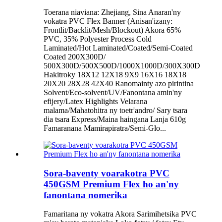
Toerana niaviana: Zhejiang, Sina Anaran'ny
vokatra PVC Flex Banner (Anisan'izany:
Frontlit/Backlit/Mesh/Blockout) Akora 65%
PVC, 35% Polyester Process Cold
Laminated/Hot Laminated/Coated/Semi-Coated
Coated 200X300D/
500X300D/500X500D/1000X1000D/300X300D
Hakitroky 18X12 12X18 9X9 16X16 18X18
20X20 28X28 42X40 Ranomainty azo pirintina
Solvent/Eco-solvent/UV/Fanontana amin'ny
efijery/Latex Highlights Velarana
malama/Mahatohitra ny toetr'andro/ Sary tsara
dia tsara Express/Maina haingana Lanja 610g
Famaranana Mamirapiratra/Semi-Glo...
Sora-baventy voarakotra PVC
450GSM Premium Flex ho an'ny
fanontana nomerika
Famaritana ny vokatra Akora Sarimihetsika PVC