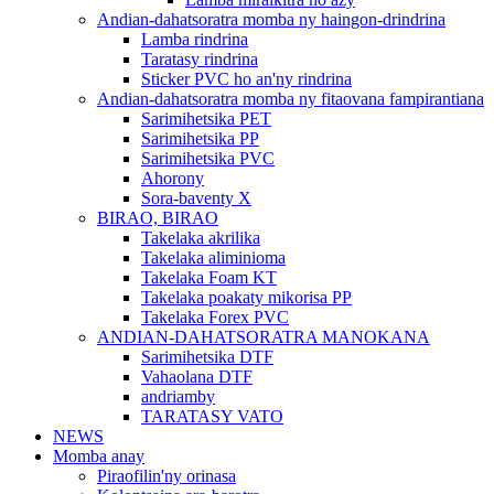
Andian-dahatsoratra momba ny haingon-drindrina
Lamba rindrina
Taratasy rindrina
Sticker PVC ho an'ny rindrina
Andian-dahatsoratra momba ny fitaovana fampirantiana
Sarimihetsika PET
Sarimihetsika PP
Sarimihetsika PVC
Ahorony
Sora-baventy X
BIRAO, BIRAO
Takelaka akrilika
Takelaka aliminioma
Takelaka Foam KT
Takelaka poakaty mikorisa PP
Takelaka Forex PVC
ANDIAN-DAHATSORATRA MANOKANA
Sarimihetsika DTF
Vahaolana DTF
andriamby
TARATASY VATO
NEWS
Momba anay
Piraofilin'ny orinasa