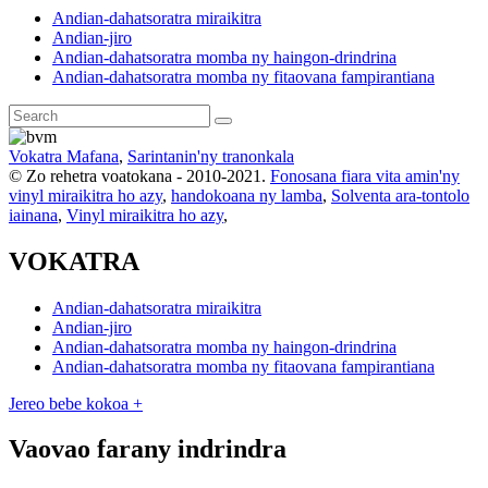
Andian-dahatsoratra miraikitra
Andian-jiro
Andian-dahatsoratra momba ny haingon-drindrina
Andian-dahatsoratra momba ny fitaovana fampirantiana
Vokatra Mafana
,
Sarintanin'ny tranonkala
© Zo rehetra voatokana - 2010-2021.
Fonosana fiara vita amin'ny
vinyl miraikitra ho azy
,
handokoana ny lamba
,
Solventa ara-tontolo
iainana
,
Vinyl miraikitra ho azy
,
VOKATRA
Andian-dahatsoratra miraikitra
Andian-jiro
Andian-dahatsoratra momba ny haingon-drindrina
Andian-dahatsoratra momba ny fitaovana fampirantiana
Jereo bebe kokoa +
Vaovao farany indrindra