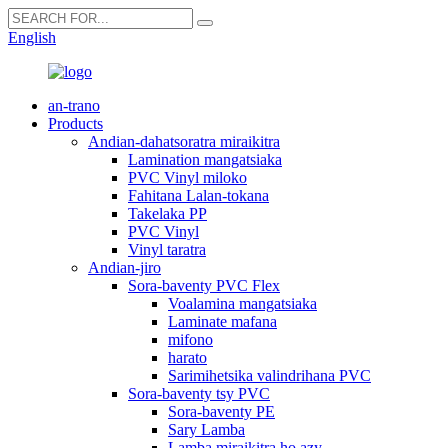
English
an-trano
Products
Andian-dahatsoratra miraikitra
Lamination mangatsiaka
PVC Vinyl miloko
Fahitana Lalan-tokana
Takelaka PP
PVC Vinyl
Vinyl taratra
Andian-jiro
Sora-baventy PVC Flex
Voalamina mangatsiaka
Laminate mafana
mifono
harato
Sarimihetsika valindrihana PVC
Sora-baventy tsy PVC
Sora-baventy PE
Sary Lamba
Lamba miraikitra ho azy