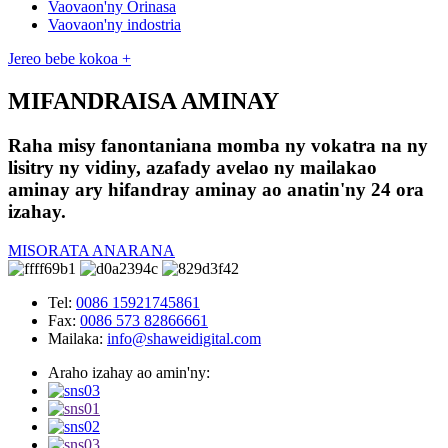
Vaovaon'ny Orinasa
Vaovaon'ny indostria
Jereo bebe kokoa +
MIFANDRAISA AMINAY
Raha misy fanontaniana momba ny vokatra na ny
lisitry ny vidiny, azafady avelao ny mailakao
aminay ary hifandray aminay ao anatin'ny 24 ora
izahay.
MISORATA ANARANA
Tel:
0086 15921745861
Fax:
0086 573 82866661
Mailaka:
info@shaweidigital.com
Araho izahay ao amin'ny: