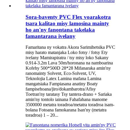
Sora-baventy PVC Flex voarakotra
tsara kalitao misy lamosina mainty
ho an'ny fanontana takelaka
famantarana ivelany
Famaritana ny vokatra Akora Sarimihetsika PVC
misy harato matanjaka Loko fotsy / fotsy Ety
ivelany Mamirapiratra / tsy misy loko Sakany
0.914-3.2m Lava 50m/horonana na namboarina
Kofehy 500*500D 28*28 Mifanaraka amin'ny
ranomainty Solvent, Eco-Solvent, UV,
Teknolojia Latex Lamina mafana Lamina
mangatsiaka Fampiasana anatiny Boaty
fampisehoana/jiro/dokambarotra/Afisy
Toetran'ny taratasy Tsy tantera-drano + Sariaka
amin'ny tontolo iainana Fahafahana manome
3500000 metatra toradroa/metatra toradroa isam-
bolana Fotoana famokarana Isan'ny (metatra
toradroa) 1 – 20...