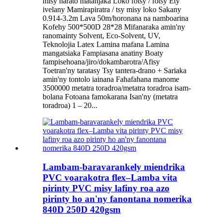
misy harato matanjaka Loko fotsy / fotsy Ety
ivelany Mamirapiratra / tsy misy loko Sakany
0.914-3.2m Lava 50m/horonana na namboarina
Kofehy 500*500D 28*28 Mifanaraka amin'ny
ranomainty Solvent, Eco-Solvent, UV,
Teknolojia Latex Lamina mafana Lamina
mangatsiaka Fampiasana anatiny Boaty
fampisehoana/jiro/dokambarotra/Afisy
Toetran'ny taratasy Tsy tantera-drano + Sariaka
amin'ny tontolo iainana Fahafahana manome
3500000 metatra toradroa/metatra toradroa isam-
bolana Fotoana famokarana Isan'ny (metatra
toradroa) 1 – 20...
Lambam-baravarankely miendrika
PVC voarakotra flex–Lamba vita
pirinty PVC misy lafiny roa azo
pirinty ho an'ny fanontana nomerika
840D 250D 420gsm