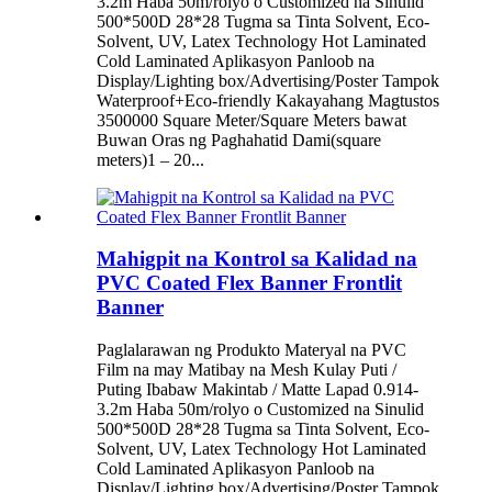
3.2m Haba 50m/rolyo o Customized na Sinulid
500*500D 28*28 Tugma sa Tinta Solvent, Eco-
Solvent, UV, Latex Technology Hot Laminated
Cold Laminated Aplikasyon Panloob na
Display/Lighting box/Advertising/Poster Tampok
Waterproof+Eco-friendly Kakayahang Magtustos
3500000 Square Meter/Square Meters bawat
Buwan Oras ng Paghahatid Dami(square
meters)1 – 20...
Mahigpit na Kontrol sa Kalidad na
PVC Coated Flex Banner Frontlit
Banner
Paglalarawan ng Produkto Materyal na PVC
Film na may Matibay na Mesh Kulay Puti /
Puting Ibabaw Makintab / Matte Lapad 0.914-
3.2m Haba 50m/rolyo o Customized na Sinulid
500*500D 28*28 Tugma sa Tinta Solvent, Eco-
Solvent, UV, Latex Technology Hot Laminated
Cold Laminated Aplikasyon Panloob na
Display/Lighting box/Advertising/Poster Tampok