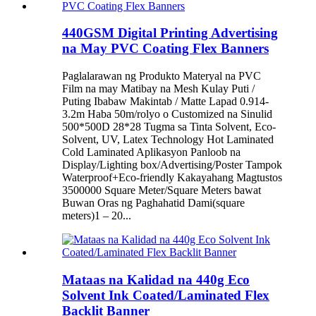
440GSM Digital Printing Advertising
na May PVC Coating Flex Banners
Paglalarawan ng Produkto Materyal na PVC
Film na may Matibay na Mesh Kulay Puti /
Puting Ibabaw Makintab / Matte Lapad 0.914-
3.2m Haba 50m/rolyo o Customized na Sinulid
500*500D 28*28 Tugma sa Tinta Solvent, Eco-
Solvent, UV, Latex Technology Hot Laminated
Cold Laminated Aplikasyon Panloob na
Display/Lighting box/Advertising/Poster Tampok
Waterproof+Eco-friendly Kakayahang Magtustos
3500000 Square Meter/Square Meters bawat
Buwan Oras ng Paghahatid Dami(square
meters)1 – 20...
Mataas na Kalidad na 440g Eco
Solvent Ink Coated/Laminated Flex
Backlit Banner