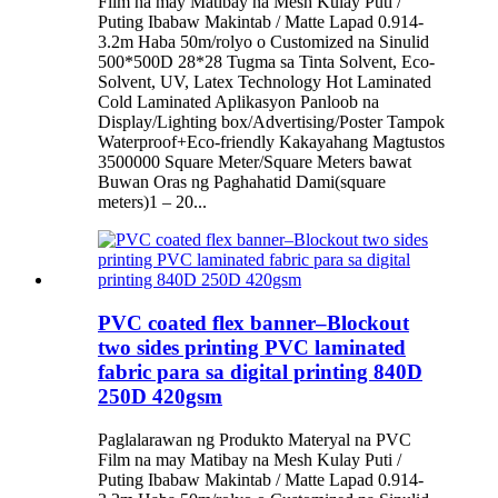
Film na may Matibay na Mesh Kulay Puti /
Puting Ibabaw Makintab / Matte Lapad 0.914-
3.2m Haba 50m/rolyo o Customized na Sinulid
500*500D 28*28 Tugma sa Tinta Solvent, Eco-
Solvent, UV, Latex Technology Hot Laminated
Cold Laminated Aplikasyon Panloob na
Display/Lighting box/Advertising/Poster Tampok
Waterproof+Eco-friendly Kakayahang Magtustos
3500000 Square Meter/Square Meters bawat
Buwan Oras ng Paghahatid Dami(square
meters)1 – 20...
PVC coated flex banner–Blockout
two sides printing PVC laminated
fabric para sa digital printing 840D
250D 420gsm
Paglalarawan ng Produkto Materyal na PVC
Film na may Matibay na Mesh Kulay Puti /
Puting Ibabaw Makintab / Matte Lapad 0.914-