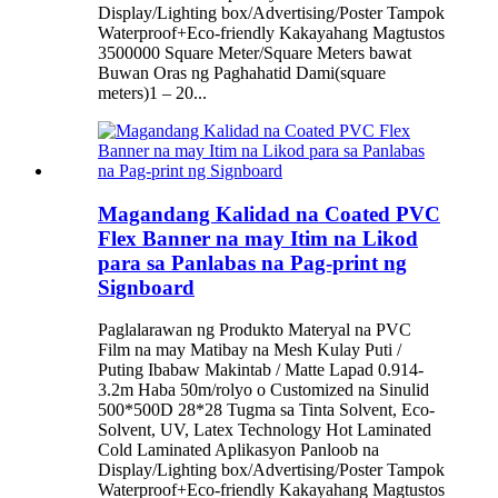
Display/Lighting box/Advertising/Poster Tampok
Waterproof+Eco-friendly Kakayahang Magtustos
3500000 Square Meter/Square Meters bawat
Buwan Oras ng Paghahatid Dami(square
meters)1 – 20...
Magandang Kalidad na Coated PVC
Flex Banner na may Itim na Likod
para sa Panlabas na Pag-print ng
Signboard
Paglalarawan ng Produkto Materyal na PVC
Film na may Matibay na Mesh Kulay Puti /
Puting Ibabaw Makintab / Matte Lapad 0.914-
3.2m Haba 50m/rolyo o Customized na Sinulid
500*500D 28*28 Tugma sa Tinta Solvent, Eco-
Solvent, UV, Latex Technology Hot Laminated
Cold Laminated Aplikasyon Panloob na
Display/Lighting box/Advertising/Poster Tampok
Waterproof+Eco-friendly Kakayahang Magtustos