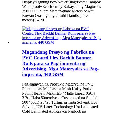
Display/Lighting box/Advertising/Poster Tampok
Waterproof+Eco-friendly Kakayahang Magtustos
3500000 Square Meter/Square Meters bawat
Buwan Oras ng Paghahatid Dami(square
meters)1 – 20...
Magandang Presyo ng Pabrika na
PVC Coated Flex Backlit Banner
Rolls para sa Pag-imprenta ng
Advertising, Mga Materyales sa Pag-
imprenta, 440 GSM
Paglalarawan ng Produkto Materyal na PVC
Film na may Matibay na Mesh Kulay Puti /
Puting Ibabaw Makintab / Matte Lapad 0.914-
3.2m Haba 50m/rolyo o Customized na Sinulid
500*500D 28*28 Tugma sa Tinta Solvent, Eco-
Solvent, UV, Latex Technology Hot Laminated
Cold Laminated Aplikasyon Panloob na