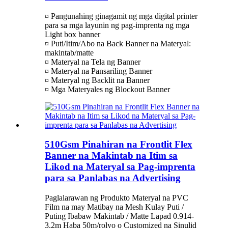
¤ Pangunahing ginagamit ng mga digital printer
para sa mga layunin ng pag-imprenta ng mga
Light box banner
¤ Puti/Itim/Abo na Back Banner na Materyal:
makintab/matte
¤ Materyal na Tela ng Banner
¤ Materyal na Pansariling Banner
¤ Materyal ng Backlit na Banner
¤ Mga Materyales ng Blockout Banner
510Gsm Pinahiran na Frontlit Flex
Banner na Makintab na Itim sa
Likod na Materyal sa Pag-imprenta
para sa Panlabas na Advertising
Paglalarawan ng Produkto Materyal na PVC
Film na may Matibay na Mesh Kulay Puti /
Puting Ibabaw Makintab / Matte Lapad 0.914-
3.2m Haba 50m/rolyo o Customized na Sinulid