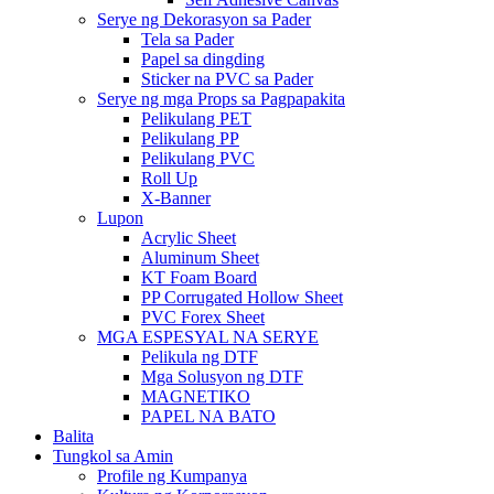
Serye ng Dekorasyon sa Pader
Tela sa Pader
Papel sa dingding
Sticker na PVC sa Pader
Serye ng mga Props sa Pagpapakita
Pelikulang PET
Pelikulang PP
Pelikulang PVC
Roll Up
X-Banner
Lupon
Acrylic Sheet
Aluminum Sheet
KT Foam Board
PP Corrugated Hollow Sheet
PVC Forex Sheet
MGA ESPESYAL NA SERYE
Pelikula ng DTF
Mga Solusyon ng DTF
MAGNETIKO
PAPEL NA BATO
Balita
Tungkol sa Amin
Profile ng Kumpanya