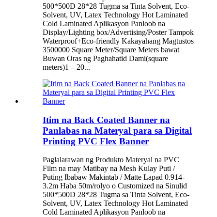
500*500D 28*28 Tugma sa Tinta Solvent, Eco-
Solvent, UV, Latex Technology Hot Laminated
Cold Laminated Aplikasyon Panloob na
Display/Lighting box/Advertising/Poster Tampok
Waterproof+Eco-friendly Kakayahang Magtustos
3500000 Square Meter/Square Meters bawat
Buwan Oras ng Paghahatid Dami(square
meters)1 – 20...
Itim na Back Coated Banner na
Panlabas na Materyal para sa Digital
Printing PVC Flex Banner
Paglalarawan ng Produkto Materyal na PVC
Film na may Matibay na Mesh Kulay Puti /
Puting Ibabaw Makintab / Matte Lapad 0.914-
3.2m Haba 50m/rolyo o Customized na Sinulid
500*500D 28*28 Tugma sa Tinta Solvent, Eco-
Solvent, UV, Latex Technology Hot Laminated
Cold Laminated Aplikasyon Panloob na