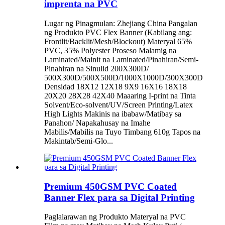
imprenta na PVC
Lugar ng Pinagmulan: Zhejiang China Pangalan
ng Produkto PVC Flex Banner (Kabilang ang:
Frontlit/Backlit/Mesh/Blockout) Materyal 65%
PVC, 35% Polyester Proseso Malamig na
Laminated/Mainit na Laminated/Pinahiran/Semi-
Pinahiran na Sinulid 200X300D/
500X300D/500X500D/1000X1000D/300X300D
Densidad 18X12 12X18 9X9 16X16 18X18
20X20 28X28 42X40 Maaaring I-print na Tinta
Solvent/Eco-solvent/UV/Screen Printing/Latex
High Lights Makinis na ibabaw/Matibay sa
Panahon/ Napakahusay na Imahe
Mabilis/Mabilis na Tuyo Timbang 610g Tapos na
Makintab/Semi-Glo...
Premium 450GSM PVC Coated
Banner Flex para sa Digital Printing
Paglalarawan ng Produkto Materyal na PVC