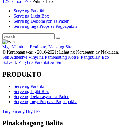
1
2
Susunod >
>>
Pahina 1 / 2
Serye ng Pandikit
Serye ng Light Box
Serye ng Dekorasyon sa Pader
Serye ng mga Props sa Pagpapakita
Mga Mainit na Produkto
,
Mapa ng Site
© Karapatang-ari - 2010-2021: Lahat ng Karapatan ay Nakalaan.
Self Adhesive Vinyl na Pambalat ng Kotse
,
Pangkulay
,
Eco-
Solvent
,
Vinyl na Pandikit sa Sarili
,
PRODUKTO
Serye ng Pandikit
Serye ng Light Box
Serye ng Dekorasyon sa Pader
Serye ng mga Props sa Pagpapakita
Tingnan ang Higit Pa +
Pinakabagong Balita