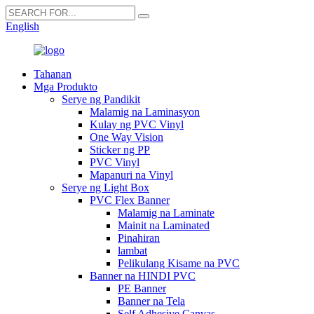
English
Tahanan
Mga Produkto
Serye ng Pandikit
Malamig na Laminasyon
Kulay ng PVC Vinyl
One Way Vision
Sticker ng PP
PVC Vinyl
Mapanuri na Vinyl
Serye ng Light Box
PVC Flex Banner
Malamig na Laminate
Mainit na Laminated
Pinahiran
lambat
Pelikulang Kisame na PVC
Banner na HINDI PVC
PE Banner
Banner na Tela
Self Adhesive Canvas