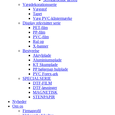
Vægdekorationsserie
Vægstof
Tapet
Væg PVC-klistermærke
Display rekvisitter serie
PET-film
PP-film
PVC-film
Rul op
X-banner
Bestyrelse
Akrylplade
Aluminiumsplade
KT Skumplade
PP bølgepap hulplade
PVC Forex-ark
SPECIALSERIE
DTF-FILM
DTF-løsninger
MAGNETISK
STENPAPIR
Nyheder
Om os
Firmaprofil