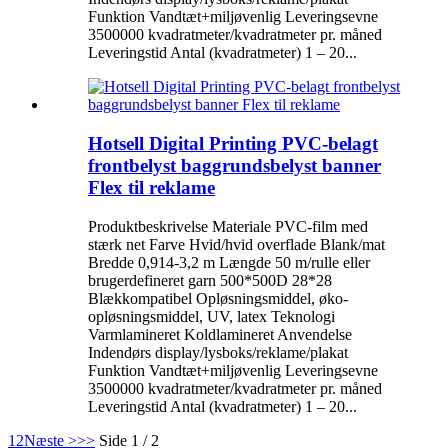
Funktion Vandtæt+miljøvenlig Leveringsevne
3500000 kvadratmeter/kvadratmeter pr. måned
Leveringstid Antal (kvadratmeter) 1 – 20...
Hotsell Digital Printing PVC-belagt
frontbelyst baggrundsbelyst banner
Flex til reklame
Produktbeskrivelse Materiale PVC-film med
stærk net Farve Hvid/hvid overflade Blank/mat
Bredde 0,914-3,2 m Længde 50 m/rulle eller
brugerdefineret garn 500*500D 28*28
Blækkompatibel Opløsningsmiddel, øko-
opløsningsmiddel, UV, latex Teknologi
Varmlamineret Koldlamineret Anvendelse
Indendørs display/lysboks/reklame/plakat
Funktion Vandtæt+miljøvenlig Leveringsevne
3500000 kvadratmeter/kvadratmeter pr. måned
Leveringstid Antal (kvadratmeter) 1 – 20...
1
2
Næste >
>>
Side 1 / 2