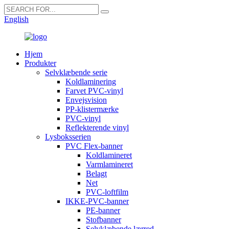
English
Hjem
Produkter
Selvklæbende serie
Koldlaminering
Farvet PVC-vinyl
Envejsvision
PP-klistermærke
PVC-vinyl
Reflekterende vinyl
Lysboksserien
PVC Flex-banner
Koldlamineret
Varmlamineret
Belagt
Net
PVC-loftfilm
IKKE-PVC-banner
PE-banner
Stofbanner
Selvklæbende lærred