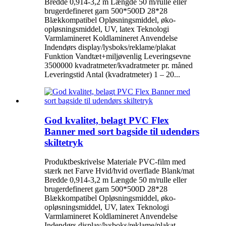
Bredde 0,914-3,2 m Længde 50 m/rulle eller
brugerdefineret garn 500*500D 28*28
Blækkompatibel Opløsningsmiddel, øko-
opløsningsmiddel, UV, latex Teknologi
Varmlamineret Koldlamineret Anvendelse
Indendørs display/lysboks/reklame/plakat
Funktion Vandtæt+miljøvenlig Leveringsevne
3500000 kvadratmeter/kvadratmeter pr. måned
Leveringstid Antal (kvadratmeter) 1 – 20...
God kvalitet, belagt PVC Flex
Banner med sort bagside til udendørs
skiltetryk
Produktbeskrivelse Materiale PVC-film med
stærk net Farve Hvid/hvid overflade Blank/mat
Bredde 0,914-3,2 m Længde 50 m/rulle eller
brugerdefineret garn 500*500D 28*28
Blækkompatibel Opløsningsmiddel, øko-
opløsningsmiddel, UV, latex Teknologi
Varmlamineret Koldlamineret Anvendelse
Indendørs display/lysboks/reklame/plakat