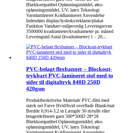
Blækkompatibel Opløsningsmiddel, øko-
opløsningsmiddel, UV, latex Teknologi
Varmlamineret Koldlamineret Anvendelse
Indendørs display/lysboks/reklame/plakat
Funktion Vandtæt+miljøvenlig Leveringsevne
3500000 kvadratmeter/kvadratmeter pr. måned
Leveringstid Antal (kvadratmeter) 1 – 20...
PVC-belagt flexbanner – Blockout-
trykbart PVC-lamineret stof med to
sider til digitaltryk 840D 250D
420gsm
Produktbeskrivelse Materiale PVC-film med
stærk net Farve Hvid/hvid overflade Blank/mat
Bredde 0,914-3,2 m Længde 50 m/rulle eller
brugerdefineret garn 500*500D 28*28
Blækkompatibel Opløsningsmiddel, øko-
opløsningsmiddel, UV, latex Teknologi
Varmlamineret Koldlamineret Anvendelse