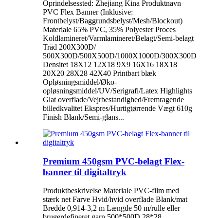
Oprindelsessted: Zhejiang Kina Produktnavn
PVC Flex Banner (Inklusive:
Frontbelyst/Baggrundsbelyst/Mesh/Blockout)
Materiale 65% PVC, 35% Polyester Proces
Koldlamineret/Varmlamineret/Belagt/Semi-belagt
Tråd 200X300D/
500X300D/500X500D/1000X1000D/300X300D
Densitet 18X12 12X18 9X9 16X16 18X18
20X20 28X28 42X40 Printbart blæk
Opløsningsmiddel/Øko-
opløsningsmiddel/UV/Serigrafi/Latex Highlights
Glat overflade/Vejrbestandighed/Fremragende
billedkvalitet Ekspres/Hurtigtørrende Vægt 610g
Finish Blank/Semi-glans...
Premium 450gsm PVC-belagt Flex-
banner til digitaltryk
Produktbeskrivelse Materiale PVC-film med
stærk net Farve Hvid/hvid overflade Blank/mat
Bredde 0,914-3,2 m Længde 50 m/rulle eller
brugerdefineret garn 500*500D 28*28