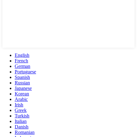
English
French
German
Portuguese
Spanish
Russian
Japanese
Korean
Arabic
Irish
Greek
Turkish
Italian
Danish
Romanian