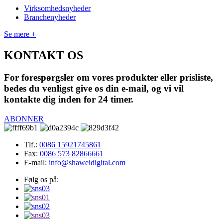
Virksomhedsnyheder
Branchenyheder
Se mere +
KONTAKT OS
For forespørgsler om vores produkter eller prisliste,
bedes du venligst give os din e-mail, og vi vil
kontakte dig inden for 24 timer.
ABONNER
Tlf.:
0086 15921745861
Fax:
0086 573 82866661
E-mail:
info@shaweidigital.com
Følg os på: