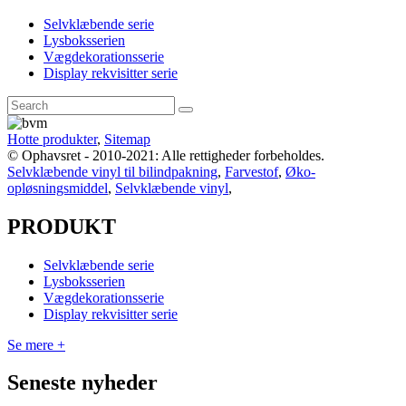
Selvklæbende serie
Lysboksserien
Vægdekorationsserie
Display rekvisitter serie
Hotte produkter
,
Sitemap
© Ophavsret - 2010-2021: Alle rettigheder forbeholdes.
Selvklæbende vinyl til bilindpakning
,
Farvestof
,
Øko-
opløsningsmiddel
,
Selvklæbende vinyl
,
PRODUKT
Selvklæbende serie
Lysboksserien
Vægdekorationsserie
Display rekvisitter serie
Se mere +
Seneste nyheder