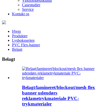
Virksomhedskultur
Casestudier
Service
Kontakt os
Hjem
Produkter
Lysboksserien
PVC Flex-banner
Belagt
Belagt
Belagt/lamineret/blockout/mesh flex
banner udendørs
reklametrykmateriale PVC-
trykmaterialer