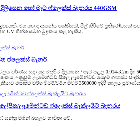
VC දිලිසෙන හෝ මැට් ෆ්ලෙක්ස් බැනරය 440GSM
‍රව්‍යයකි. එය හොඳ ආතන්ය ශක්තියක්, පීල් කිරීමේ ප්‍රතිරෝධයක
වක සහ UV තීන්ත සමඟ මුද්‍රණය කළ හැකිය.
ිත ෆ්ලෙක්ස් බැනර්
 පටලය වර්ණය සුදු / සුදු මතුපිට දිලිසෙන / මැට් පළල 0.914-3.2m 
කිරි තාක්ෂණය උණුසුම් ලැමිෙන්ටඩ් සීතල ලැමිෙන්ටඩ් යෙදුම ගෘහස්
ාව මසකට වර්ග මීටර්/වර්ග මීටර් 3500000 ඉදිරි කාලය ප්‍රමාණය (ව
ආලේපිත/ලැමිෙන්ටඩ් ෆ්ලෙක්ස් බැක්ලයිට් බැනරය
‍රණ යන්ත්‍ර මගින් බහුලව භාවිතා වේ.