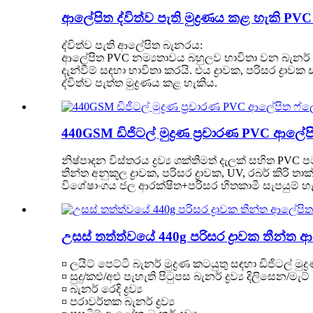
ආලේපිත ද්විත්ව පැති මුද්‍රණය කළ හැකි P
ද්විත්ව පැති ආලේපිත බැනරය:
ආලේපිත PVC නම්‍යතාවය බහුලව භාවිතා වන බැනර් ද්
දැන්වීම් සඳහා භාවිතා කරයි. එය ද්‍රාවක, පරිසර ද්‍රා
ද්විත්ව පැත්ත මුද්‍රණය කළ හැකිය.
440GSM ඩිජිටල් මුද්‍රණ ප්‍රචාරණ PVC ආලේප
නිෂ්පාදන විස්තරය ද්‍රව්‍ය ශක්තිමත් දැලක් සහිත PVC
තීන්ත අනුකූල ද්‍රාවක, පරිසර ද්‍රාවක, UV, රබර් 
විශේෂාංගය ජල ආරක්ෂිත+පරිසර හිතකාමී සැපයුම් හැකිය
උසස් තත්ත්වයේ 440g පරිසර ද්‍රාවක තීන්ත 
¤ ලයිට් පෙට්ටි බැනර් මුද්‍රණ කටයුතු සඳහා ඩිජිටල් මුද්
¤ සුදු/කළු/අළු පැහැති පිටුපස බැනර් ද්‍රව්‍ය දිලිසෙන/මැට්
¤ බැනර් රෙදි ද්‍රව්‍ය
¤ පරාවර්තක බැනර් ද්‍රව්‍ය