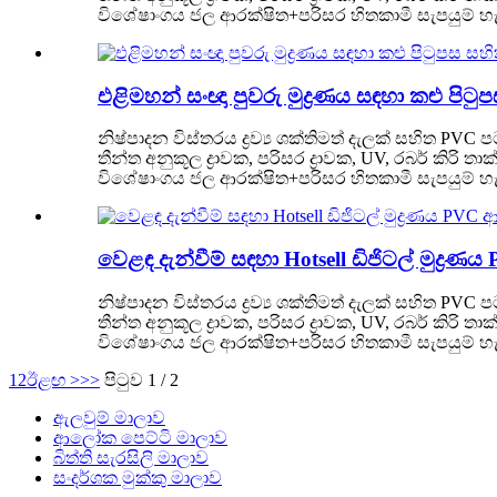
විශේෂාංගය ජල ආරක්ෂිත+පරිසර හිතකාමී සැපයුම් හැකිය
එළිමහන් සංඥා පුවරු මුද්‍රණය සඳහා කළු 
නිෂ්පාදන විස්තරය ද්‍රව්‍ය ශක්තිමත් දැලක් සහිත PVC
තීන්ත අනුකූල ද්‍රාවක, පරිසර ද්‍රාවක, UV, රබර් 
විශේෂාංගය ජල ආරක්ෂිත+පරිසර හිතකාමී සැපයුම් හැකිය
වෙළඳ දැන්වීම් සඳහා Hotsell ඩිජිටල් මු
නිෂ්පාදන විස්තරය ද්‍රව්‍ය ශක්තිමත් දැලක් සහිත PVC
තීන්ත අනුකූල ද්‍රාවක, පරිසර ද්‍රාවක, UV, රබර් 
විශේෂාංගය ජල ආරක්ෂිත+පරිසර හිතකාමී සැපයුම් හැකිය
1
2
ඊළඟ >
>>
පිටුව 1 / 2
ඇලවුම් මාලාව
ආලෝක පෙට්ටි මාලාව
බිත්ති සැරසිලි මාලාව
සංදර්ශක මුක්කු මාලාව