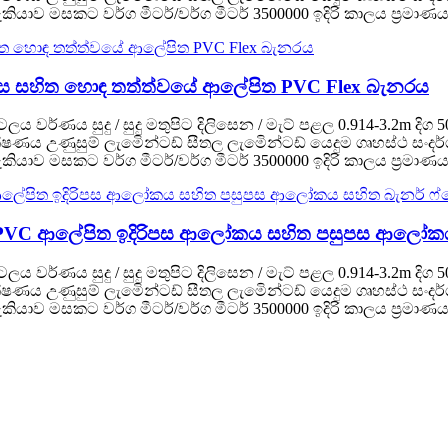
ාව මසකට වර්ග මීටර්/වර්ග මීටර් 3500000 ඉදිරි කාලය ප්‍රමාණය (ව
පිටුපස සහිත හොඳ තත්ත්වයේ ආලේපිත PVC Flex බැනරය
 පටලය වර්ණය සුදු / සුදු මතුපිට දිලිසෙන / මැට් පළල 0.914-3.2m 
කිරි තාක්ෂණය උණුසුම් ලැමිෙන්ටඩ් සීතල ලැමිෙන්ටඩ් යෙදුම ගෘහස්
ාව මසකට වර්ග මීටර්/වර්ග මීටර් 3500000 ඉදිරි කාලය ප්‍රමාණය (ව
ද්‍රණය PVC ආලේපිත ඉදිරිපස ආලෝකය සහිත පසුපස ආලෝක
 පටලය වර්ණය සුදු / සුදු මතුපිට දිලිසෙන / මැට් පළල 0.914-3.2m 
කිරි තාක්ෂණය උණුසුම් ලැමිෙන්ටඩ් සීතල ලැමිෙන්ටඩ් යෙදුම ගෘහස්
ාව මසකට වර්ග මීටර්/වර්ග මීටර් 3500000 ඉදිරි කාලය ප්‍රමාණය (ව