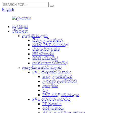
English
මුල් පිටුව
නිෂ්පාදන
ඇලවුම් මාලාව
සීතල ලැමිනේෂන්
වර්ණ PVC වයිනයිල්
ඒක මාර්ග දැක්ම
පීපී ස්ටිකරය
පීවීසී වයිනයිල්
පරාවර්තක වයිනයිල්
ආලෝක පෙට්ටි මාලාව
PVC ෆ්ලෙක්ස් බැනරය
සීතල ලැමිෙන්ටඩ්
උණුසුම් ලැමිෙන්ටඩ්
ආලේපිත
දැල
PVC සිවිලිමේ පටලය
PVC නොවන බැනරය
PE බැනරය
රෙදි බැනරය
ස්වයං-ඇලවුම් කැන්වසය