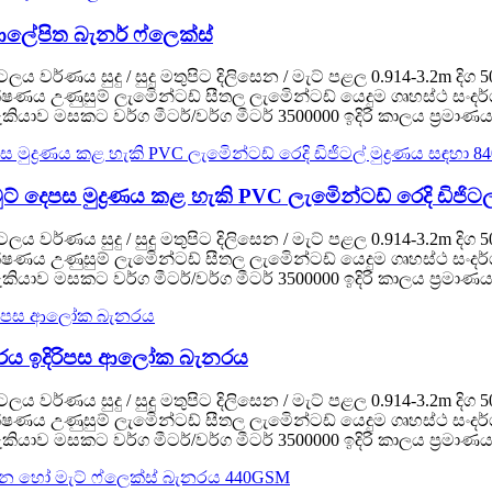
 ආලේපිත බැනර් ෆ්ලෙක්ස්
 පටලය වර්ණය සුදු / සුදු මතුපිට දිලිසෙන / මැට් පළල 0.914-3.2m 
කිරි තාක්ෂණය උණුසුම් ලැමිෙන්ටඩ් සීතල ලැමිෙන්ටඩ් යෙදුම ගෘහස්
ාව මසකට වර්ග මීටර්/වර්ග මීටර් 3500000 ඉදිරි කාලය ප්‍රමාණය (ව
දෙපස මුද්‍රණය කළ හැකි PVC ලැමිෙන්ටඩ් රෙදි ඩිජිටල්
 පටලය වර්ණය සුදු / සුදු මතුපිට දිලිසෙන / මැට් පළල 0.914-3.2m 
කිරි තාක්ෂණය උණුසුම් ලැමිෙන්ටඩ් සීතල ලැමිෙන්ටඩ් යෙදුම ගෘහස්
ාව මසකට වර්ග මීටර්/වර්ග මීටර් 3500000 ඉදිරි කාලය ප්‍රමාණය (ව
නරය ඉදිරිපස ආලෝක බැනරය
 පටලය වර්ණය සුදු / සුදු මතුපිට දිලිසෙන / මැට් පළල 0.914-3.2m 
කිරි තාක්ෂණය උණුසුම් ලැමිෙන්ටඩ් සීතල ලැමිෙන්ටඩ් යෙදුම ගෘහස්
ාව මසකට වර්ග මීටර්/වර්ග මීටර් 3500000 ඉදිරි කාලය ප්‍රමාණය (ව