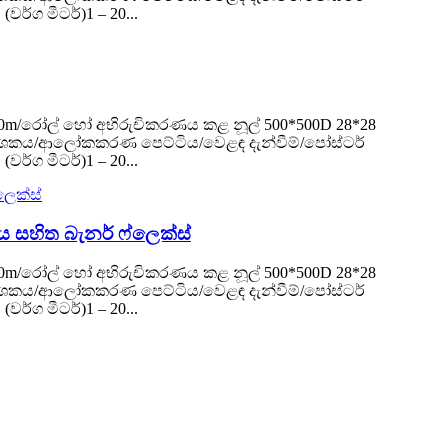
ර්ග මීටර්)1 – 20...
දිග ​​50m/රෝල් හෝ අභිරුචිකරණය කළ නූල් 500*500D 28*28
ථ සංදර්ශකය/ආලෝකකරණ පෙට්ටිය/වෙළඳ දැන්වීම්/පෝස්ටර්
ර්ග මීටර්)1 – 20...
ය සහිත බැනර් ෆ්ලෙක්ස්
දිග ​​50m/රෝල් හෝ අභිරුචිකරණය කළ නූල් 500*500D 28*28
ථ සංදර්ශකය/ආලෝකකරණ පෙට්ටිය/වෙළඳ දැන්වීම්/පෝස්ටර්
ර්ග මීටර්)1 – 20...