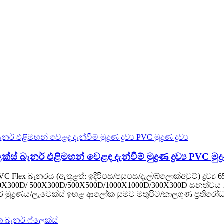
ැනර් එළිමහන් වෙළඳ දැන්වීම් මුද්‍රණ ද්‍රව්‍ය PVC මුද්‍රණ ද
ex බැනරය (ඇතුළත්: ඉදිරිපස/පසුපස/දැල්/බ්ලොක්අවුට්) ද්‍රව්‍ය 6
00X300D/ 500X300D/500X500D/1000X1000D/300X300D ඝනත්වය 
V/තිර මුද්‍රණය/ලැටෙක්ස් ඉහළ ආලෝක සුමට මතුපිට/කාලගුණ ප්‍රතිරෝ