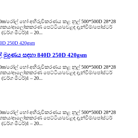
දිග ​​50m/රෝල් හෝ අභිරුචිකරණය කළ නූල් 500*500D 28*28
ථ සංදර්ශකය/ආලෝකකරණ පෙට්ටිය/වෙළඳ දැන්වීම්/පෝස්ටර්
ර්ග මීටර්)1 – 20...
 මුද්‍රණය සඳහා 840D 250D 420gsm
දිග ​​50m/රෝල් හෝ අභිරුචිකරණය කළ නූල් 500*500D 28*28
ථ සංදර්ශකය/ආලෝකකරණ පෙට්ටිය/වෙළඳ දැන්වීම්/පෝස්ටර්
ර්ග මීටර්)1 – 20...
දිග ​​50m/රෝල් හෝ අභිරුචිකරණය කළ නූල් 500*500D 28*28
ථ සංදර්ශකය/ආලෝකකරණ පෙට්ටිය/වෙළඳ දැන්වීම්/පෝස්ටර්
ර්ග මීටර්)1 – 20...