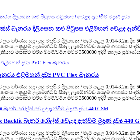
ැනරය දිලිසෙන කළු පිටුපස එළිමහන් වෙළඳ දැන්වීම් මුද්
 පටලය වර්ණය සුදු / සුදු මතුපිට දිලිසෙන / මැට් පළල 0.914-3.2m 
කිරි තාක්ෂණය උණුසුම් ලැමිෙන්ටඩ් සීතල ලැමිෙන්ටඩ් යෙදුම ගෘහස්
ාව මසකට වර්ග මීටර්/වර්ග මීටර් 3500000 ඉදිරි කාලය ප්‍රමාණය (ව
ැනරය එළිමහන් ද්‍රව්‍ය PVC Flex බැනරය
 පටලය වර්ණය සුදු / සුදු මතුපිට දිලිසෙන / මැට් පළල 0.914-3.2m 
කිරි තාක්ෂණය උණුසුම් ලැමිෙන්ටඩ් සීතල ලැමිෙන්ටඩ් යෙදුම ගෘහස්
ාව මසකට වර්ග මීටර්/වර්ග මීටර් 3500000 ඉදිරි කාලය ප්‍රමාණය (ව
lit බැනර් රෝල්ස් වෙළඳ දැන්වීම් මුද්‍රණ ද්‍රව්‍ය 440
 පටලය වර්ණය සුදු / සුදු මතුපිට දිලිසෙන / මැට් පළල 0.914-3.2m 
කිරි තාක්ෂණය උණුසුම් ලැමිෙන්ටඩ් සීතල ලැමිෙන්ටඩ් යෙදුම ගෘහස්