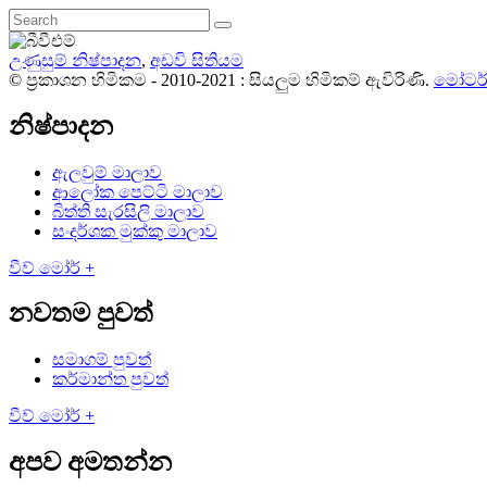
උණුසුම් නිෂ්පාදන
,
අඩවි සිතියම
© ප්‍රකාශන හිමිකම - 2010-2021 : සියලුම හිමිකම් ඇවිරිණි.
මෝටර් 
නිෂ්පාදන
ඇලවුම් මාලාව
ආලෝක පෙට්ටි මාලාව
බිත්ති සැරසිලි මාලාව
සංදර්ශක මුක්කු මාලාව
වීව් මෝර් +
නවතම පුවත්
සමාගම් පුවත්
කර්මාන්ත පුවත්
වීව් මෝර් +
අපව අමතන්න