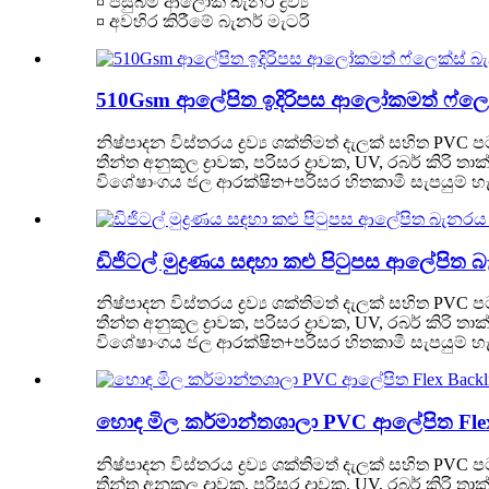
¤ පසුබිම් ආලෝක බැනර් ද්‍රව්‍ය
¤ අවහිර කිරීමේ බැනර් මැටරි
510Gsm ආලේපිත ඉදිරිපස ආලෝකමත් ෆ්ලෙක්ස් බ
නිෂ්පාදන විස්තරය ද්‍රව්‍ය ශක්තිමත් දැලක් සහිත PVC
තීන්ත අනුකූල ද්‍රාවක, පරිසර ද්‍රාවක, UV, රබර් 
විශේෂාංගය ජල ආරක්ෂිත+පරිසර හිතකාමී සැපයුම් හැකිය
ඩිජිටල් මුද්‍රණය සඳහා කළු පිටුපස ආලේපිත බ
නිෂ්පාදන විස්තරය ද්‍රව්‍ය ශක්තිමත් දැලක් සහිත PVC
තීන්ත අනුකූල ද්‍රාවක, පරිසර ද්‍රාවක, UV, රබර් 
විශේෂාංගය ජල ආරක්ෂිත+පරිසර හිතකාමී සැපයුම් හැකිය
හොඳ මිල කර්මාන්තශාලා PVC ආලේපිත Flex Back
නිෂ්පාදන විස්තරය ද්‍රව්‍ය ශක්තිමත් දැලක් සහිත PVC
තීන්ත අනුකූල ද්‍රාවක, පරිසර ද්‍රාවක, UV, රබර් 