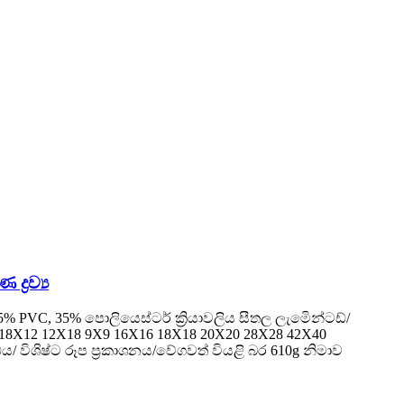
්‍රව්‍ය
5% PVC, 35% පොලියෙස්ටර් ක්‍රියාවලිය සීතල ලැමිෙන්ටඩ්/
18X12 12X18 9X9 16X16 18X18 20X20 28X28 42X40
ධය/ විශිෂ්ට රූප ප්‍රකාශනය/වේගවත් වියළි බර 610g නිමාව