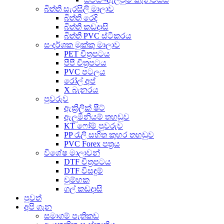
බිත්ති සැරසිලි මාලාව
බිත්ති රෙදි
බිත්ති කඩදාසි
බිත්ති PVC ස්ටිකරය
සංදර්ශක මුක්කු මාලාව
PET චිත්‍රපටය
පීපී චිත්‍රපටය
PVC පටලය
රෝල් අප්
X බැනරය
පුවරුව
ඇක්‍රිලික් ෂීට්
ඇලුමිනියම් තහඩුව
KT ෆෝම් පුවරුව
PP රැලි සහිත කුහර තහඩුව
PVC Forex පත්‍රය
විශේෂ මාලාවන්
DTF චිත්‍රපටය
DTF විසඳුම්
චුම්භක
ගල් කඩදාසි
පුවත්
අපි ගැන
සමාගම් පැතිකඩ