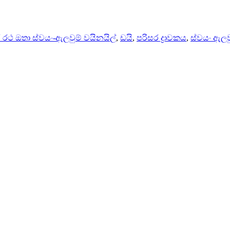
රථ ඔතා ස්වයං-ඇලවුම් වයිනයිල්
,
ඩයි
,
පරිසර ද්‍රාවකය
,
ස්වයං ඇලව