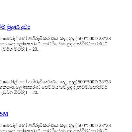
‍රණ ද්‍රව්‍ය
දිග ​​50m/රෝල් හෝ අභිරුචිකරණය කළ නූල් 500*500D 28*28
ථ සංදර්ශකය/ආලෝකකරණ පෙට්ටිය/වෙළඳ දැන්වීම්/පෝස්ටර්
ර්ග මීටර්)1 – 20...
දිග ​​50m/රෝල් හෝ අභිරුචිකරණය කළ නූල් 500*500D 28*28
ථ සංදර්ශකය/ආලෝකකරණ පෙට්ටිය/වෙළඳ දැන්වීම්/පෝස්ටර්
ර්ග මීටර්)1 – 20...
 GSM
දිග ​​50m/රෝල් හෝ අභිරුචිකරණය කළ නූල් 500*500D 28*28
ථ සංදර්ශකය/ආලෝකකරණ පෙට්ටිය/වෙළඳ දැන්වීම්/පෝස්ටර්