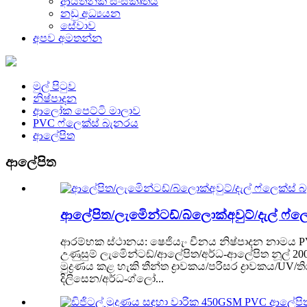
ආයතනික සංස්කෘතිය
නඩු අධ්‍යයන
සේවාව
අපව අමතන්න
මුල් පිටුව
නිෂ්පාදන
ආලෝක පෙට්ටි මාලාව
PVC ෆ්ලෙක්ස් බැනරය
ආලේපිත
ආලේපිත
ආලේපිත/ලැමිෙන්ටඩ්/බ්ලොක්අවුට්/දැල් ෆ්ලෙක්ස් බ
ආරම්භක ස්ථානය: ෂෙජියැං චීනය නිෂ්පාදන නාමය PVC Fl
උණුසුම් ලැමිෙන්ටඩ්/ආලේපිත/අර්ධ-ආලේපිත නූල් 2
මුද්‍රණය කළ හැකි තීන්ත ද්‍රාවකය/පරිසර ද්‍රාවකය/U
දිලිසෙන/අර්ධ-ග්ලෝ...