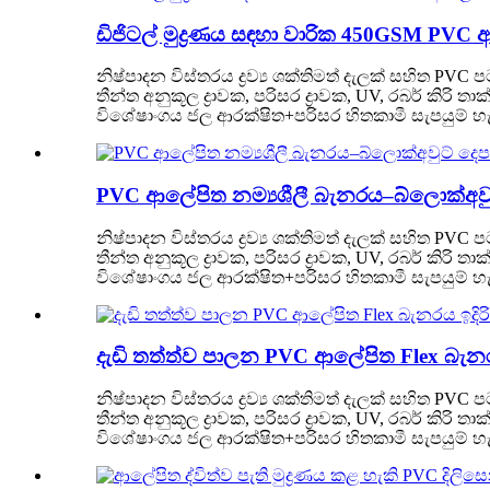
ඩිජිටල් මුද්‍රණය සඳහා වාරික 450GSM PVC
නිෂ්පාදන විස්තරය ද්‍රව්‍ය ශක්තිමත් දැලක් සහිත PVC
තීන්ත අනුකූල ද්‍රාවක, පරිසර ද්‍රාවක, UV, රබර් 
විශේෂාංගය ජල ආරක්ෂිත+පරිසර හිතකාමී සැපයුම් හැකිය
PVC ආලේපිත නම්‍යශීලී බැනරය–බ්ලොක්අවුට් 
නිෂ්පාදන විස්තරය ද්‍රව්‍ය ශක්තිමත් දැලක් සහිත PVC
තීන්ත අනුකූල ද්‍රාවක, පරිසර ද්‍රාවක, UV, රබර් 
විශේෂාංගය ජල ආරක්ෂිත+පරිසර හිතකාමී සැපයුම් හැකිය
දැඩි තත්ත්ව පාලන PVC ආලේපිත Flex බැ
නිෂ්පාදන විස්තරය ද්‍රව්‍ය ශක්තිමත් දැලක් සහිත PVC
තීන්ත අනුකූල ද්‍රාවක, පරිසර ද්‍රාවක, UV, රබර් 
විශේෂාංගය ජල ආරක්ෂිත+පරිසර හිතකාමී සැපයුම් හැකිය