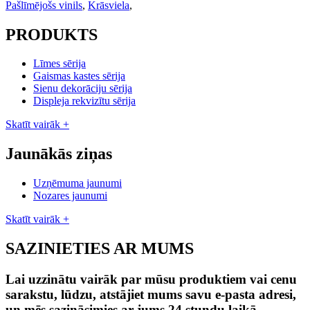
Pašlīmējošs vinils
,
Krāsviela
,
PRODUKTS
Līmes sērija
Gaismas kastes sērija
Sienu dekorāciju sērija
Displeja rekvizītu sērija
Skatīt vairāk +
Jaunākās ziņas
Uzņēmuma jaunumi
Nozares jaunumi
Skatīt vairāk +
SAZINIETIES AR MUMS
Lai uzzinātu vairāk par mūsu produktiem vai cenu
sarakstu, lūdzu, atstājiet mums savu e-pasta adresi,
un mēs sazināsimies ar jums 24 stundu laikā.