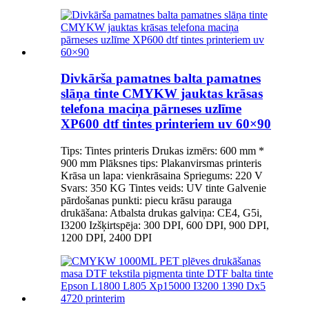
Divkārša pamatnes balta pamatnes
slāņa tinte CMYKW jauktas krāsas
telefona maciņa pārneses uzlīme
XP600 dtf tintes printeriem uv 60×90
Tips: Tintes printeris Drukas izmērs: 600 mm *
900 mm Plāksnes tips: Plakanvirsmas printeris
Krāsa un lapa: vienkrāsaina Spriegums: 220 V
Svars: 350 KG Tintes veids: UV tinte Galvenie
pārdošanas punkti: piecu krāsu parauga
drukāšana: Atbalsta drukas galviņa: CE4, G5i,
I3200 Izšķirtspēja: 300 DPI, 600 DPI, 900 DPI,
1200 DPI, 2400 DPI