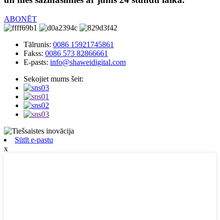
ABONĒT
Tālrunis:
0086 15921745861
Fakss:
0086 573 82866661
E-pasts:
info@shaweidigital.com
Sekojiet mums šeit:
Sūtīt e-pastu
x