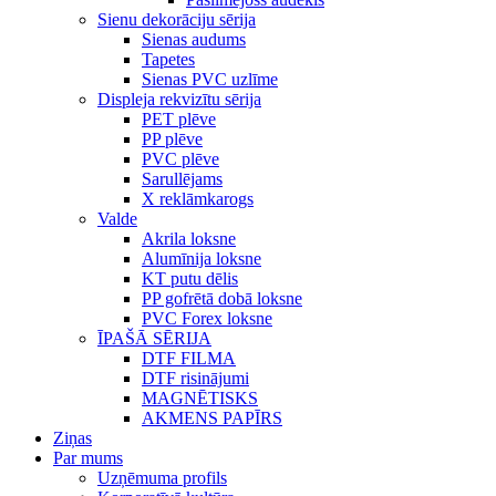
Sienu dekorāciju sērija
Sienas audums
Tapetes
Sienas PVC uzlīme
Displeja rekvizītu sērija
PET plēve
PP plēve
PVC plēve
Sarullējams
X reklāmkarogs
Valde
Akrila loksne
Alumīnija loksne
KT putu dēlis
PP gofrētā dobā loksne
PVC Forex loksne
ĪPAŠĀ SĒRIJA
DTF FILMA
DTF risinājumi
MAGNĒTISKS
AKMENS PAPĪRS
Ziņas
Par mums
Uzņēmuma profils