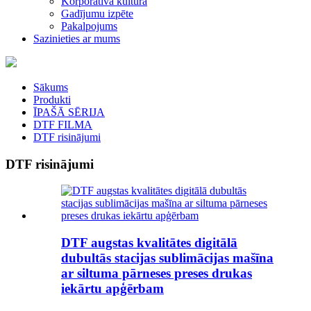
Korporatīvā kultūra
Gadījumu izpēte
Pakalpojums
Sazinieties ar mums
Sākums
Produkti
ĪPAŠĀ SĒRIJA
DTF FILMA
DTF risinājumi
DTF risinājumi
DTF augstas kvalitātes digitālā
dubultās stacijas sublimācijas mašīna
ar siltuma pārneses preses drukas
iekārtu apģērbam