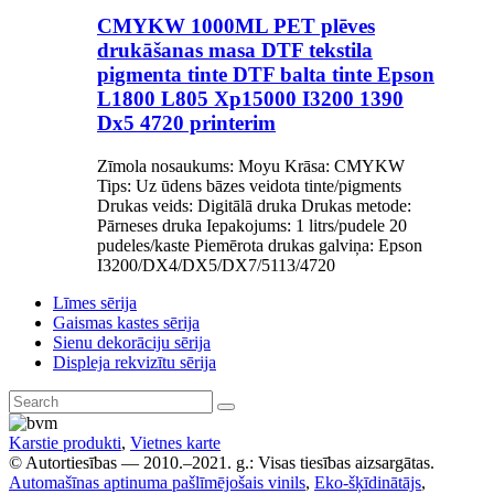
CMYKW 1000ML PET plēves
drukāšanas masa DTF tekstila
pigmenta tinte DTF balta tinte Epson
L1800 L805 Xp15000 I3200 1390
Dx5 4720 printerim
Zīmola nosaukums: Moyu Krāsa: CMYKW
Tips: Uz ūdens bāzes veidota tinte/pigments
Drukas veids: Digitālā druka Drukas metode:
Pārneses druka Iepakojums: 1 litrs/pudele 20
pudeles/kaste Piemērota drukas galviņa: Epson
I3200/DX4/DX5/DX7/5113/4720
Līmes sērija
Gaismas kastes sērija
Sienu dekorāciju sērija
Displeja rekvizītu sērija
Karstie produkti
,
Vietnes karte
© Autortiesības — 2010.–2021. g.: Visas tiesības aizsargātas.
Automašīnas aptinuma pašlīmējošais vinils
,
Eko-šķīdinātājs
,