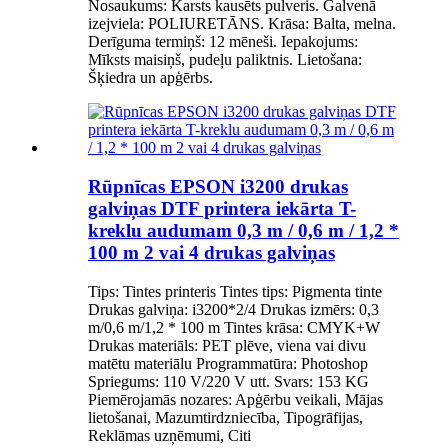
Nosaukums: Karsts kausēts pulveris. Galvenā
izejviela: POLIURETĀNS. Krāsa: Balta, melna.
Derīguma termiņš: 12 mēneši. Iepakojums:
Mīksts maisiņš, pudeļu paliktnis. Lietošana:
Šķiedra un apģērbs.
Rūpnīcas EPSON i3200 drukas
galviņas DTF printera iekārta T-
kreklu audumam 0,3 m / 0,6 m / 1,2 *
100 m 2 vai 4 drukas galviņas
Tips: Tintes printeris Tintes tips: Pigmenta tinte
Drukas galviņa: i3200*2/4 Drukas izmērs: 0,3
m/0,6 m/1,2 * 100 m Tintes krāsa: CMYK+W
Drukas materiāls: PET plēve, viena vai divu
matētu materiālu Programmatūra: Photoshop
Spriegums: 110 V/220 V utt. Svars: 153 KG
Piemērojamās nozares: Apģērbu veikali, Mājas
lietošanai, Mazumtirdzniecība, Tipogrāfijas,
Reklāmas uzņēmumi, Citi