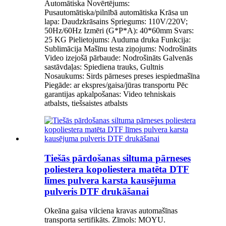
Automātiska Novērtējums:
Pusautomātiska/pilnībā automātiska Krāsa un
lapa: Daudzkrāsains Spriegums: 110V/220V;
50Hz/60Hz Izmēri (G*P*A): 40*60mm Svars:
25 KG Pielietojums: Auduma druka Funkcija:
Sublimācija Mašīnu testa ziņojums: Nodrošināts
Video izejošā pārbaude: Nodrošināts Galvenās
sastāvdaļas: Spiediena trauks, Gultnis
Nosaukums: Sirds pārneses preses iespiedmašīna
Piegāde: ar ekspres/gaisa/jūras transportu Pēc
garantijas apkalpošanas: Video tehniskais
atbalsts, tiešsaistes atbalsts
Tiešās pārdošanas siltuma pārneses
poliestera kopoliestera matēta DTF
līmes pulvera karsta kausējuma
pulveris DTF drukāšanai
Okeāna gaisa vilciena kravas automašīnas
transporta sertifikāts. Zīmols: MOYU.