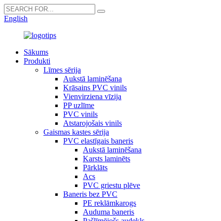
English
Sākums
Produkti
Līmes sērija
Aukstā laminēšana
Krāsains PVC vinils
Vienvirziena vīzija
PP uzlīme
PVC vinils
Atstarojošais vinils
Gaismas kastes sērija
PVC elastīgais baneris
Aukstā laminēšana
Karsts laminēts
Pārklāts
Acs
PVC griestu plēve
Baneris bez PVC
PE reklāmkarogs
Auduma baneris
Pašlīmējošs audekls