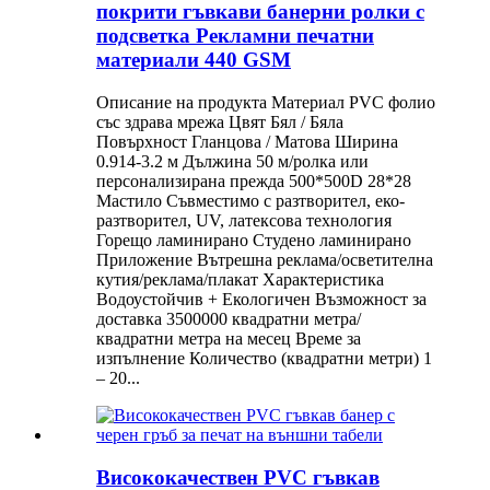
покрити гъвкави банерни ролки с
подсветка Рекламни печатни
материали 440 GSM
Описание на продукта Материал PVC фолио
със здрава мрежа Цвят Бял / Бяла
Повърхност Гланцова / Матова Ширина
0.914-3.2 м Дължина 50 м/ролка или
персонализирана прежда 500*500D 28*28
Мастило Съвместимо с разтворител, еко-
разтворител, UV, латексова технология
Горещо ламинирано Студено ламинирано
Приложение Вътрешна реклама/осветителна
кутия/реклама/плакат Характеристика
Водоустойчив + Екологичен Възможност за
доставка 3500000 квадратни метра/
квадратни метра на месец Време за
изпълнение Количество (квадратни метри) 1
– 20...
Висококачествен PVC гъвкав