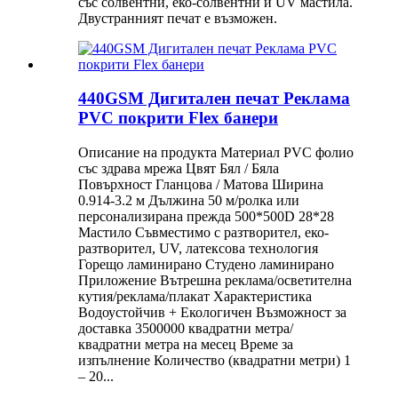
със солвентни, еко-солвентни и UV мастила.
Двустранният печат е възможен.
440GSM Дигитален печат Реклама
PVC покрити Flex банери
Описание на продукта Материал PVC фолио
със здрава мрежа Цвят Бял / Бяла
Повърхност Гланцова / Матова Ширина
0.914-3.2 м Дължина 50 м/ролка или
персонализирана прежда 500*500D 28*28
Мастило Съвместимо с разтворител, еко-
разтворител, UV, латексова технология
Горещо ламинирано Студено ламинирано
Приложение Вътрешна реклама/осветителна
кутия/реклама/плакат Характеристика
Водоустойчив + Екологичен Възможност за
доставка 3500000 квадратни метра/
квадратни метра на месец Време за
изпълнение Количество (квадратни метри) 1
– 20...