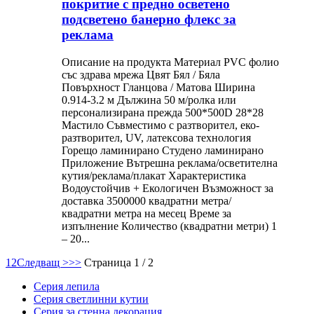
покритие с предно осветено
подсветено банерно флекс за
реклама
Описание на продукта Материал PVC фолио
със здрава мрежа Цвят Бял / Бяла
Повърхност Гланцова / Матова Ширина
0.914-3.2 м Дължина 50 м/ролка или
персонализирана прежда 500*500D 28*28
Мастило Съвместимо с разтворител, еко-
разтворител, UV, латексова технология
Горещо ламинирано Студено ламинирано
Приложение Вътрешна реклама/осветителна
кутия/реклама/плакат Характеристика
Водоустойчив + Екологичен Възможност за
доставка 3500000 квадратни метра/
квадратни метра на месец Време за
изпълнение Количество (квадратни метри) 1
– 20...
1
2
Следващ >
>>
Страница 1 / 2
Серия лепила
Серия светлинни кутии
Серия за стенна декорация