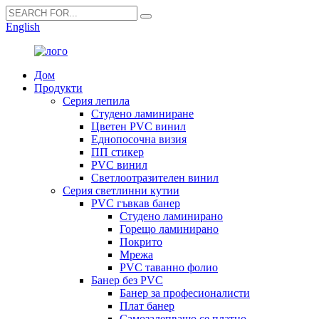
English
Дом
Продукти
Серия лепила
Студено ламиниране
Цветен PVC винил
Еднопосочна визия
ПП стикер
PVC винил
Светлоотразителен винил
Серия светлинни кутии
PVC гъвкав банер
Студено ламинирано
Горещо ламинирано
Покрито
Мрежа
PVC таванно фолио
Банер без PVC
Банер за професионалисти
Плат банер
Самозалепващо се платно