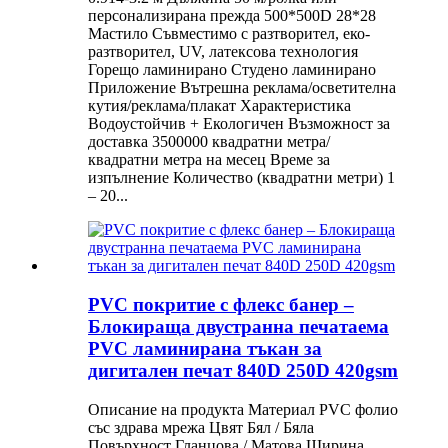
персонализирана прежда 500*500D 28*28
Мастило Съвместимо с разтворител, еко-
разтворител, UV, латексова технология
Горещо ламинирано Студено ламинирано
Приложение Вътрешна реклама/осветителна
кутия/реклама/плакат Характеристика
Водоустойчив + Екологичен Възможност за
доставка 3500000 квадратни метра/
квадратни метра на месец Време за
изпълнение Количество (квадратни метри) 1
– 20...
PVC покритие с флекс банер –
Блокираща двустранна печатаема
PVC ламинирана тъкан за
дигитален печат 840D 250D 420gsm
Описание на продукта Материал PVC фолио
със здрава мрежа Цвят Бял / Бяла
Повърхност Гланцова / Матова Ширина