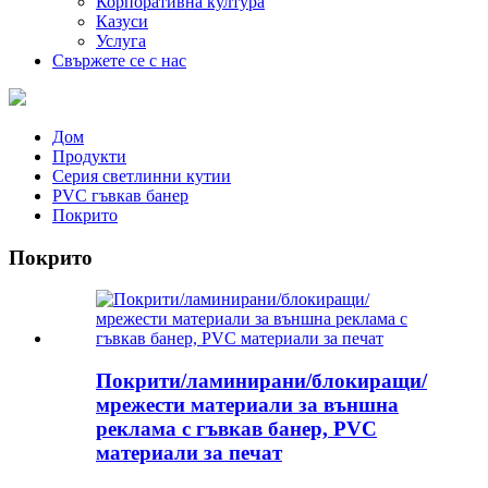
Корпоративна култура
Казуси
Услуга
Свържете се с нас
Дом
Продукти
Серия светлинни кутии
PVC гъвкав банер
Покрито
Покрито
Покрити/ламинирани/блокиращи/
мрежести материали за външна
реклама с гъвкав банер, PVC
материали за печат