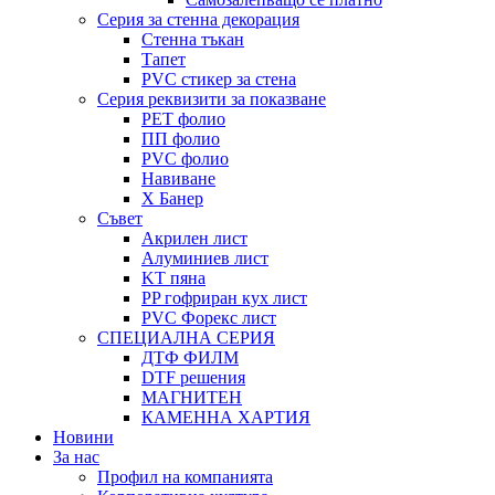
Серия за стенна декорация
Стенна тъкан
Тапет
PVC стикер за стена
Серия реквизити за показване
PET фолио
ПП фолио
PVC фолио
Навиване
X Банер
Съвет
Акрилен лист
Алуминиев лист
KT пяна
PP гофриран кух лист
PVC Форекс лист
СПЕЦИАЛНА СЕРИЯ
ДТФ ФИЛМ
DTF решения
МАГНИТЕН
КАМЕННА ХАРТИЯ
Новини
За нас
Профил на компанията