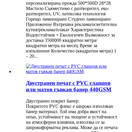
персонализирана прежда 500*500D 28*28
Мастило Съвместимо с разтворител, еко-
разтворител, UV, латексова технология
Горещо ламинирано Студено ламинирано
Приложение Вътрешна реклама/осветителна
кутия/реклама/плакат Характеристика
Водоустойчив + Екологичен Възможност за
доставка 3500000 квадратни метра/
квадратни метра на месец Време за
изпълнение Количество (квадратни метри) 1
– 20...
Двустранен печат с PVC гланцов
или матов гъвкав банер 440GSM
Двустранно покрит банер:
Покритото PVC флекс е широко използван
банер материал. Той има добра якост на
опън, устойчивост на лющене и устойчивост
на атмосферни влияния, използва се за
широкоформатна реклама. Може да се печата