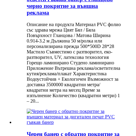
черно покритие за външна
реклама
Описание на продукта Материал PVC фолио
със здрава мрежа Цвят Бял / Бяла
Повърхност Гланцова / Матова Ширина
0.914-3.2 м Дължина 50 м/ролка или
персонализирана прежда 500*500D 28*28
Мастило Съвместимо с разтворител, еко-
разтворител, UV, латексова технология
Горещо ламинирано Студено ламинирано
Приложение Вътрешна реклама/осветителна
кутия/реклама/плакат Характеристика
Водоустойчив + Екологичен Възможност за
доставка 3500000 квадратни метра/
квадратни метра на месец Време за
изпълнение Количество (квадратни метри) 1
– 20...
Черен банер с обратно покритие за