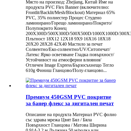
Място на произход: Zhejiang, Китай Име на
продукта PVC Flex Banner (включително:
Frontlit/Backlit/Mesh/Blockout) Материал 65%
PVC, 35% полиестер Процес Студено
ламинирано/Горещо ламинирано/Покрито/
Полупокрито Конец
200X300D/500X300D/500X500D/1000X1000D/300X
Плътност 18X12 12X18 9X9 16X16 18X18
20X20 28X28 42X40 Мастило за печат
Солвентно/Еко-солвентно/UV/Ситопечат/
Латекс Ярко осветяване Гладка повърхност/
Устойчивост на атмосферни влияния/
Отличен Image Express/Бързосъхнещо Тегло
610g Финиш Гланцово/Полу-гланцово...
Премиум 450GSM PVC покритие
за банер флекс за дигитален печат
Описание на продукта Материал PVC фолио
със здрава мрежа Цвят Бял / Бяла
Повърхност Гланцова / Матова Ширина
0.914-3.2 м Дължина 50 м/ролка или