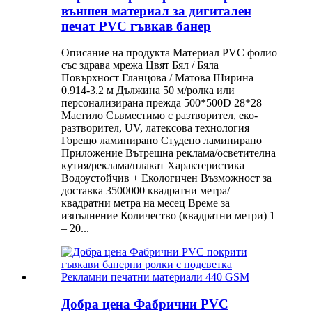
външен материал за дигитален
печат PVC гъвкав банер
Описание на продукта Материал PVC фолио
със здрава мрежа Цвят Бял / Бяла
Повърхност Гланцова / Матова Ширина
0.914-3.2 м Дължина 50 м/ролка или
персонализирана прежда 500*500D 28*28
Мастило Съвместимо с разтворител, еко-
разтворител, UV, латексова технология
Горещо ламинирано Студено ламинирано
Приложение Вътрешна реклама/осветителна
кутия/реклама/плакат Характеристика
Водоустойчив + Екологичен Възможност за
доставка 3500000 квадратни метра/
квадратни метра на месец Време за
изпълнение Количество (квадратни метри) 1
– 20...
Добра цена Фабрични PVC