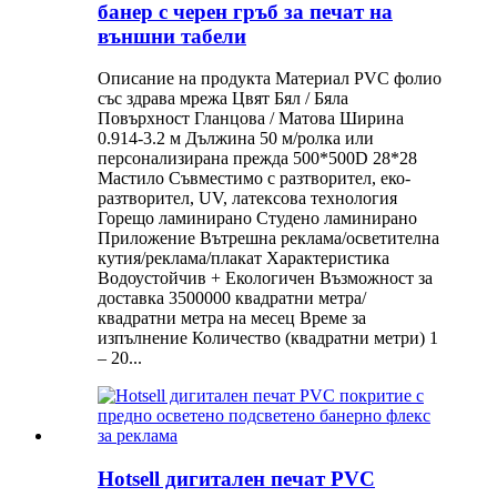
банер с черен гръб за печат на
външни табели
Описание на продукта Материал PVC фолио
със здрава мрежа Цвят Бял / Бяла
Повърхност Гланцова / Матова Ширина
0.914-3.2 м Дължина 50 м/ролка или
персонализирана прежда 500*500D 28*28
Мастило Съвместимо с разтворител, еко-
разтворител, UV, латексова технология
Горещо ламинирано Студено ламинирано
Приложение Вътрешна реклама/осветителна
кутия/реклама/плакат Характеристика
Водоустойчив + Екологичен Възможност за
доставка 3500000 квадратни метра/
квадратни метра на месец Време за
изпълнение Количество (квадратни метри) 1
– 20...
Hotsell дигитален печат PVC