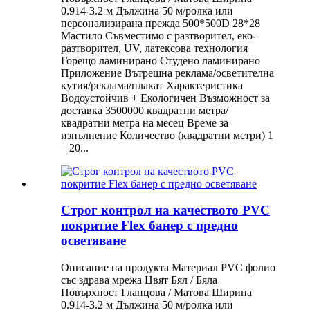
0.914-3.2 м Дължина 50 м/ролка или
персонализирана прежда 500*500D 28*28
Мастило Съвместимо с разтворител, еко-
разтворител, UV, латексова технология
Горещо ламинирано Студено ламинирано
Приложение Вътрешна реклама/осветителна
кутия/реклама/плакат Характеристика
Водоустойчив + Екологичен Възможност за
доставка 3500000 квадратни метра/
квадратни метра на месец Време за
изпълнение Количество (квадратни метри) 1
– 20...
Строг контрол на качеството PVC
покритие Flex банер с предно
осветяване
Описание на продукта Материал PVC фолио
със здрава мрежа Цвят Бял / Бяла
Повърхност Гланцова / Матова Ширина
0.914-3.2 м Дължина 50 м/ролка или