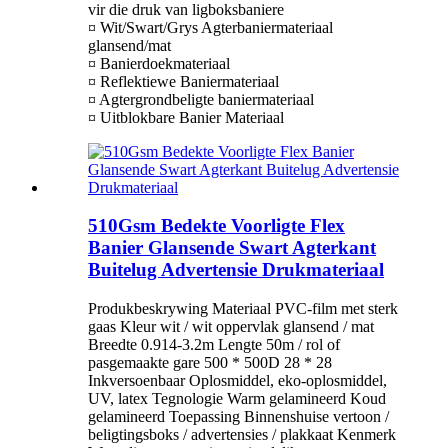
vir die druk van ligboksbaniere
¤ Wit/Swart/Grys Agterbaniermateriaal
glansend/mat
¤ Banierdoekmateriaal
¤ Reflektiewe Baniermateriaal
¤ Agtergrondbeligte baniermateriaal
¤ Uitblokbare Banier Materiaal
510Gsm Bedekte Voorligte Flex
Banier Glansende Swart Agterkant
Buitelug Advertensie Drukmateriaal
Produkbeskrywing Materiaal PVC-film met sterk
gaas Kleur wit / wit oppervlak glansend / mat
Breedte 0.914-3.2m Lengte 50m / rol of
pasgemaakte gare 500 * 500D 28 * 28
Inkversoenbaar Oplosmiddel, eko-oplosmiddel,
UV, latex Tegnologie Warm gelamineerd Koud
gelamineerd Toepassing Binnenshuise vertoon /
beligtingsboks / advertensies / plakkaat Kenmerk