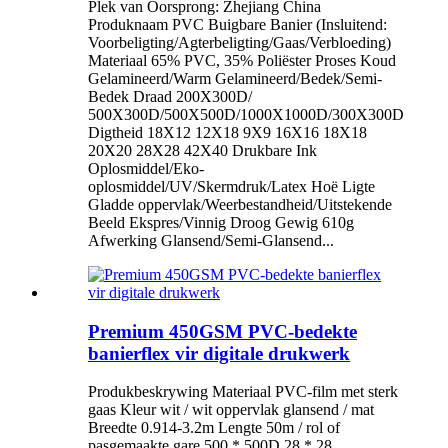
Plek van Oorsprong: Zhejiang China
Produknaam PVC Buigbare Banier (Insluitend:
Voorbeligting/Agterbeligting/Gaas/Verbloeding)
Materiaal 65% PVC, 35% Poliëster Proses Koud
Gelamineerd/Warm Gelamineerd/Bedek/Semi-
Bedek Draad 200X300D/
500X300D/500X500D/1000X1000D/300X300D
Digtheid 18X12 12X18 9X9 16X16 18X18
20X20 28X28 42X40 Drukbare Ink
Oplosmiddel/Eko-
oplosmiddel/UV/Skermdruk/Latex Hoë Ligte
Gladde oppervlak/Weerbestandheid/Uitstekende
Beeld Ekspres/Vinnig Droog Gewig 610g
Afwerking Glansend/Semi-Glansend...
Premium 450GSM PVC-bedekte
banierflex vir digitale drukwerk
Produkbeskrywing Materiaal PVC-film met sterk
gaas Kleur wit / wit oppervlak glansend / mat
Breedte 0.914-3.2m Lengte 50m / rol of
pasgemaakte gare 500 * 500D 28 * 28