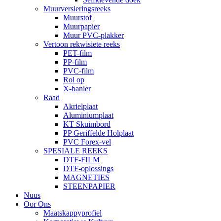
Muurversieringsreeks
Muurstof
Muurpapier
Muur PVC-plakker
Vertoon rekwisiete reeks
PET-film
PP-film
PVC-film
Rol op
X-banier
Raad
Akrielplaat
Aluminiumplaat
KT Skuimbord
PP Geriffelde Holplaat
PVC Forex-vel
SPESIALE REEKS
DTF-FILM
DTF-oplossings
MAGNETIES
STEENPAPIER
Nuus
Oor Ons
Maatskappyprofiel