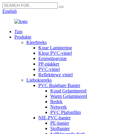
English
Tuis
Produkte
Kleefreeks
Koue Laminering
Kleur PVC-viniel
Eenrigtingvisie
PP-plakker
PVC-viniel
Reflektiewe viniel
Ligboksreeks
PVC Buigbare Banier
Koud Gelamineerd
Warm Gelamineerd
Bedek
Netwerk
PVC Plafonfilm
NIE-PVC-banier
PE-banier
Stofbanier
Selfklevende doek