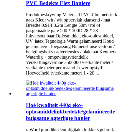
PVC Bedekte Flex Baniere
Produkbeskrywing Materiaal PVC-film met sterk
gaas Kleur wit / wit oppervlak glansend / mat
Breedte 0.914-3.2m Lengte 50m / rol of
pasgemaakte gare 500 * 500D 28 * 28
Inkversoenbaar Oplosmiddel, eko-oplosmiddel,
UV, latex Tegnologie Warm gelamineerd Koud
gelamineerd Toepassing Binnenshuise vertoon /
beligtingsboks / advertensies / plakkaat Kenmerk
Waterdig + omgewingsvriendelik
Verskaffingsvermoë 3500000 vierkante meter /
vierkante meter per maand Leweringstyd
Hoeveelheid (vierkante meter) 1 - 20 ...
Hoë kwaliteit 440g eko-
oplosmiddelinkbedekte/gelamineerde
buigsame agterligte banier
¤ Word grootliks deur digitale drukkers gebruik