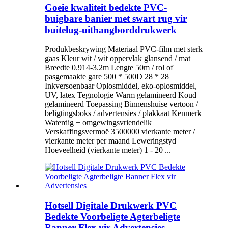
Goeie kwaliteit bedekte PVC-
buigbare banier met swart rug vir
buitelug-uithangborddrukwerk
Produkbeskrywing Materiaal PVC-film met sterk
gaas Kleur wit / wit oppervlak glansend / mat
Breedte 0.914-3.2m Lengte 50m / rol of
pasgemaakte gare 500 * 500D 28 * 28
Inkversoenbaar Oplosmiddel, eko-oplosmiddel,
UV, latex Tegnologie Warm gelamineerd Koud
gelamineerd Toepassing Binnenshuise vertoon /
beligtingsboks / advertensies / plakkaat Kenmerk
Waterdig + omgewingsvriendelik
Verskaffingsvermoë 3500000 vierkante meter /
vierkante meter per maand Leweringstyd
Hoeveelheid (vierkante meter) 1 - 20 ...
Hotsell Digitale Drukwerk PVC
Bedekte Voorbeligte Agterbeligte
Banner Flex vir Advertensies