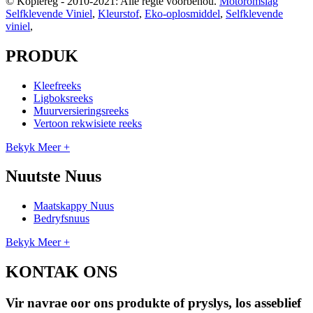
© Kopiereg - 2010-2021: Alle regte voorbehou.
Motoromslag
Selfklevende Viniel
,
Kleurstof
,
Eko-oplosmiddel
,
Selfklevende
viniel
,
PRODUK
Kleefreeks
Ligboksreeks
Muurversieringsreeks
Vertoon rekwisiete reeks
Bekyk Meer +
Nuutste Nuus
Maatskappy Nuus
Bedryfsnuus
Bekyk Meer +
KONTAK ONS
Vir navrae oor ons produkte of pryslys, los asseblief