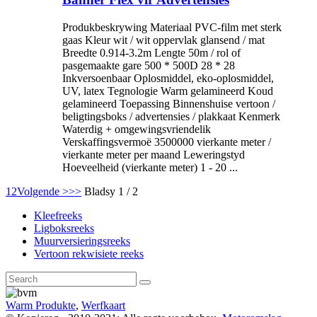
Produkbeskrywing Materiaal PVC-film met sterk
gaas Kleur wit / wit oppervlak glansend / mat
Breedte 0.914-3.2m Lengte 50m / rol of
pasgemaakte gare 500 * 500D 28 * 28
Inkversoenbaar Oplosmiddel, eko-oplosmiddel,
UV, latex Tegnologie Warm gelamineerd Koud
gelamineerd Toepassing Binnenshuise vertoon /
beligtingsboks / advertensies / plakkaat Kenmerk
Waterdig + omgewingsvriendelik
Verskaffingsvermoë 3500000 vierkante meter /
vierkante meter per maand Leweringstyd
Hoeveelheid (vierkante meter) 1 - 20 ...
1
2
Volgende >
>>
Bladsy 1 / 2
Kleefreeks
Ligboksreeks
Muurversieringsreeks
Vertoon rekwisiete reeks
Warm Produkte
,
Werfkaart