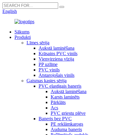
English
Sākums
Produkti
Līmes sērija
Aukstā laminēšana
Krāsains PVC vinils
Vienvirziena vīzija
PP uzlīme
PVC vinils
Atstarojošais vinils
Gaismas kastes sērija
PVC elastīgais baneris
Aukstā laminēšana
Karsts laminēts
Pārklāts
Acs
PVC griestu plēve
Baneris bez PVC
PE reklāmkarogs
Auduma baneris
Pašlīmējošs audekls