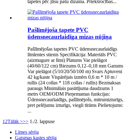
tapetes pēc jūsu pašu dizaina. Priekšrocības...
Pašlīmējoša tapete PVC
ūdensnecaurlaidīga mizas nūjiņa
Pašlīmējošas tapetes PVC ūdensnecaurlaidīgs
līmlentes stienis Specifikācija: Materiāls PVC
(aizmugure ar līmi) Platums Var pielāgot
(40/60/122 cm) Biezums 0,12–0,18 mm Garums
Var pielāgot (5/10/20/50/100 m) Svars Aptuveni
42 kg/kaste Vispārējais izmērs 0,6 m * 10 m /
rullis (24 collas * 118 collas / rullis) Bezmaksas
paraugs Minimālais pasūtījuma daudzums 1
metrs OEM/ODM Pieņemamas funkcijas:
Ūdensnecaurlaidīgs, pašlīmējošs, mitrumizturīgs,
pret pelējumu izturīgs, viegli tīrāms Pielietojums:
...
1
2
Tālāk >
>>
1./2. lappuse
Līmes sērija
Gaismas kastes sērija