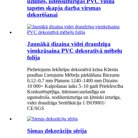
uzlīmes, ūdensizturīgas PVC vinila
tapetes skapja darba virsmas
dekorēšanai
Jaunākā dizaina videi draudzīga
vienkrāsaina PVC dekoratīvā mēbeļu
folija
Pielietojums Iekštelpu dekoratīvā krāsa Klienta
prasības Lietojums Mēbeļu pārklāšana Biezums
0,12–0,7 mm Platums 1240–1400 mm Dizains
10 000+ Kalpošanas laiks 5–10 gadi Priekšrocība
Konkurētspējīga, ūdensnecaurlaidīga un
ugunsdroša, nodilumizturīga un ķīmiski izturīga,
videi draudzīga Sertifikācija 1 ISO9001/
CE/SGS
Sienas dekorāciju sērija