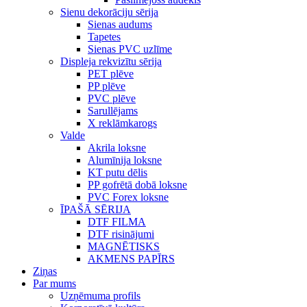
Sienu dekorāciju sērija
Sienas audums
Tapetes
Sienas PVC uzlīme
Displeja rekvizītu sērija
PET plēve
PP plēve
PVC plēve
Sarullējams
X reklāmkarogs
Valde
Akrila loksne
Alumīnija loksne
KT putu dēlis
PP gofrētā dobā loksne
PVC Forex loksne
ĪPAŠĀ SĒRIJA
DTF FILMA
DTF risinājumi
MAGNĒTISKS
AKMENS PAPĪRS
Ziņas
Par mums
Uzņēmuma profils