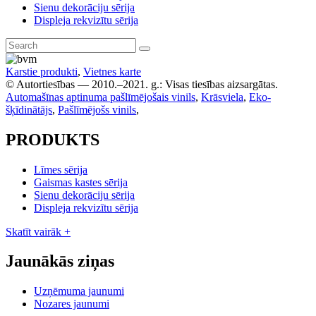
Sienu dekorāciju sērija
Displeja rekvizītu sērija
Karstie produkti
,
Vietnes karte
© Autortiesības — 2010.–2021. g.: Visas tiesības aizsargātas.
Automašīnas aptinuma pašlīmējošais vinils
,
Krāsviela
,
Eko-
šķīdinātājs
,
Pašlīmējošs vinils
,
PRODUKTS
Līmes sērija
Gaismas kastes sērija
Sienu dekorāciju sērija
Displeja rekvizītu sērija
Skatīt vairāk +
Jaunākās ziņas
Uzņēmuma jaunumi
Nozares jaunumi