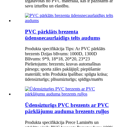
izgatavotas no PVC materiāla, kas ir pazīstams ar
savu izturību un elastību.
PVC pārklāts brezenta
ūdensnecaurlaidīgs telts audums
Produkta specifikācija Tips: Ar PVC pārklāts
brezents Dzijas blīvums: 1000D, 1300D
Blīvums: 9*9, 18*18, 20*20, 23*23
Pielietojums: brezents; kravas automašīnas
pārsegs; sporta zāles paklājiņš; piepūšamie
materiāli; telts Produkta īpašības: spilgta krāsa;
ūdensizturīgs; plīsumizturīgs; spīdīgs/matēts
Ūdensizturīgs PVC brezents ar PVC
pārklājumu auduma brezents ruļļos
Produkta specifikācija Prece Laminēts un