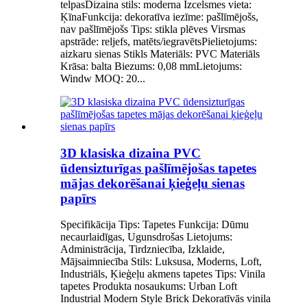
telpasDizaina stils: moderna Izcelsmes vieta:
ĶīnaFunkcija: dekoratīva iezīme: pašlīmējošs,
nav pašlīmējošs Tips: stikla plēves Virsmas
apstrāde: reljefs, matēts/iegravētsPielietojums:
aizkaru sienas Stikls Materiāls: PVC Materiāls
Krāsa: balta Biezums: 0,08 mmLietojums:
Windw MOQ: 20...
3D klasiska dizaina PVC
ūdensizturīgas pašlīmējošas tapetes
mājas dekorēšanai ķieģeļu sienas
papīrs
Specifikācija Tips: Tapetes Funkcija: Dūmu
necaurlaidīgas, Ugunsdrošas Lietojums:
Administrācija, Tirdzniecība, Izklaide,
Mājsaimniecība Stils: Luksusa, Moderns, Loft,
Industriāls, Ķieģeļu akmens tapetes Tips: Vinila
tapetes Produkta nosaukums: Urban Loft
Industrial Modern Style Brick Dekoratīvās vinila