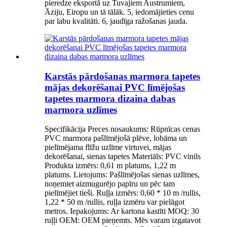
pieredze eksportā uz Tuvajiem Austrumiem,
Āziju, Eiropu un tā tālāk. 5, iedomājieties cenu
par labu kvalitāti. 6, jaudīga ražošanas jauda.
Karstās pārdošanas marmora tapetes
mājas dekorēšanai PVC līmējošas
tapetes marmora dizaina dabas
marmora uzlīmes
Specifikācija Preces nosaukums: Rūpnīcas cenas
PVC marmora pašlīmējošā plēve, lobāma un
pielīmējama flīžu uzlīme virtuvei, mājas
dekorēšanai, sienas tapetes Materiāls: PVC vinils
Produkta izmērs: 0,61 m platums, 1,22 m
platums. Lietojums: Pašlīmējošas sienas uzlīmes,
noņemiet aizmugurējo papīru un pēc tam
pielīmējiet tieši. Ruļļa izmērs: 0,60 * 10 m /rullis,
1,22 * 50 m /rullis, ruļļa izmēru var pielāgot
metros. Iepakojums: Ar kartona kastīti MOQ: 30
ruļļi OEM: OEM pieņemts. Mēs varam izgatavot