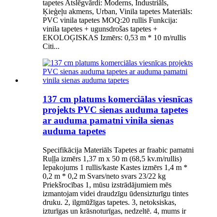
tapetes Atslēgvārdi: Moderns, Industriāls,
Ķieģeļu akmens, Urban, Vinila tapetes Materiāls:
PVC vinila tapetes MOQ:20 rullis Funkcija:
vinila tapetes + ugunsdrošas tapetes +
EKOLOĢISKAS Izmērs: 0,53 m * 10 m/rullis
Citi...
137 cm platums komerciālas viesnīcas
projekts PVC sienas auduma tapetes
ar auduma pamatni vinila sienas
auduma tapetes
Specifikācija Materiāls Tapetes ar fraabic pamatni
Ruļļa izmērs 1,37 m x 50 m (68,5 kv.m/rullis)
Iepakojums 1 rullis/kaste Kastes izmērs 1,4 m *
0,2 m * 0,2 m Svars/neto svars 23/22 kg
Priekšrocības 1, mūsu izstrādājumiem mēs
izmantojam videi draudzīgu ūdensizturīgu tintes
druku. 2, ilgmūžīgas tapetes. 3, netoksiskas,
izturīgas un krāsnoturīgas, nedzeltē. 4, mums ir