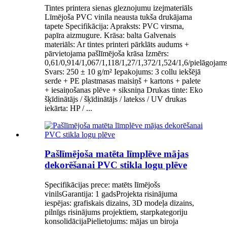
Tintes printera sienas gleznojumu izejmateriāls
Līmējoša PVC vinila neausta tukša drukājama
tapete Specifikācija: Apraksts: PVC virsma,
papīra aizmugure. Krāsa: balta Galvenais
materiāls: Ar tintes printeri pārklāts audums +
pārvietojama pašlīmējoša krāsa Izmērs:
0,61/0,914/1,067/1,118/1,27/1,372/1,524/1,6/pielāgojam
Svars: 250 ± 10 g/m² Iepakojums: 3 collu iekšējā
serde + PE plastmasas maisiņš + kartons + palete
+ iesaiņošanas plēve + siksniņa Drukas tinte: Eko
šķīdinātājs / šķīdinātājs / latekss / UV drukas
iekārta: HP / ...
Pašlīmējoša matēta līmplēve mājas
dekorēšanai PVC stikla logu plēve
Specifikācijas prece: matēts līmējošs
vinilsGarantija: 1 gadsProjekta risinājuma
iespējas: grafiskais dizains, 3D modeļa dizains,
pilnīgs risinājums projektiem, starpkategoriju
konsolidācijaPielietojums: mājas un biroja