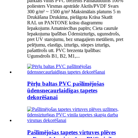
pārklāts vinils PVC brezents Pamataudums 100%
poliesters Virsmas apstrāde Akrils/PVDF Svars
300 g/m² ~ 1500 g/m² Maksimālais platums 5 m
Drukāšana Drukāma, pielāgota Krāsa Skatīt
RAL un PANTONE krāsu diagrammu
Iepakojums Amatniecības papīrs; Cieta caurule
Iepakojuma īpašības Ūdensizturīgs, ugunsdrošs,
pret UV starojumu, bez smagajiem metāliem, pret
pelējumu, elastīgs, izturīgs, stiepes izturīgs,
pašattīrošs utt. PVC brezenta īpašības:
Ugunsdrošs B1, B2, M1,...
Pērļu baltas PVC pašlīmējošas
ūdensnecaurlaidīgas tapetes
dekorēšanai
Pašlīmējošas tapetes virtuves plēves