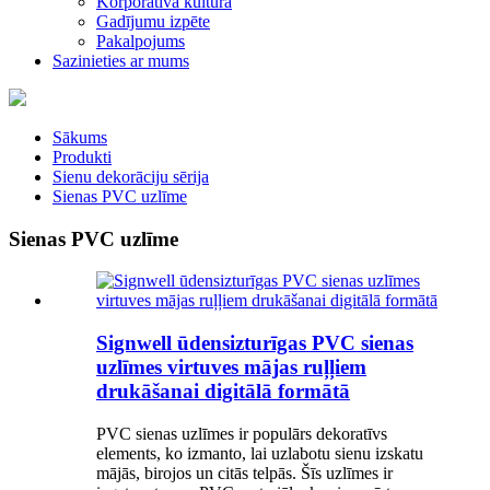
Korporatīvā kultūra
Gadījumu izpēte
Pakalpojums
Sazinieties ar mums
Sākums
Produkti
Sienu dekorāciju sērija
Sienas PVC uzlīme
Sienas PVC uzlīme
Signwell ūdensizturīgas PVC sienas
uzlīmes virtuves mājas ruļļiem
drukāšanai digitālā formātā
PVC sienas uzlīmes ir populārs dekoratīvs
elements, ko izmanto, lai uzlabotu sienu izskatu
mājās, birojos un citās telpās. Šīs uzlīmes ir