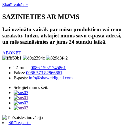
Skatīt vairāk +
SAZINIETIES AR MUMS
Lai uzzinātu vairāk par mūsu produktiem vai cenu
sarakstu, lūdzu, atstājiet mums savu e-pasta adresi,
un mēs sazināsimies ar jums 24 stundu laikā.
ABONĒT
Tālrunis:
0086 15921745861
Fakss:
0086 573 82866661
E-pasts:
info@shaweidigital.com
Sekojiet mums šeit:
Sūtīt e-pastu