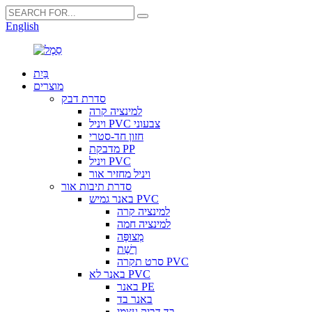
English
בַּיִת
מוצרים
סדרת דבק
למינציה קרה
ויניל PVC צבעוני
חזון חד-סטרי
מדבקת PP
ויניל PVC
ויניל מחזיר אור
סדרת תיבות אור
באנר גמיש PVC
למינציה קרה
למינציה חמה
מְצוּפֶּה
רֶשֶׁת
סרט תקרה PVC
באנר לא PVC
באנר PE
באנר בד
בד דביק עצמי