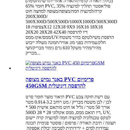
(כולל: תאורה קדמית/תאורה אחורית/רשת/חסימה)
חומר 65% PVC, 35% פוליאסטר תהליך למינציה
קרה/למינציה חמה/מצופה/מצופה למחצה חוט
200X300D/
500X300D/500X500D/1000X1000D/300X300D
צפיפות 18X12 12X18 9X9 16X16 18X18
20X20 28X28 42X40 דיו להדפסה
ממס/אקו-ממס/UV/הדפסת משי/לטקס בהיר משטח
חלק/עמידות בפני מזג אוויר/תמונה מעולה ייבוש
מהיר/מהיר משקל 610 גרם גימור מבריק/חצי
מבריק...
באנר גמיש מצופה PVC פרימיום
450GSM להדפסה דיגיטלית
תיאור מוצר חומר סרט PVC עם רשת חזקה צבע
לבן / לבן משטח מבריק / מט רוחב 0.914-3.2 מטר
אורך 50 מטר / גליל או חוט מותאם אישית 500 *
500D 28 * 28 דיו תואם ממס, ממס אקולוגי, UV,
לטקס טכנולוגיה למינציה חמה למינציה קרה יישום
תצוגה / תיבת תאורה / פרסום / פוסטר פנימית תכונה