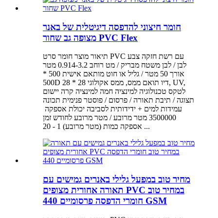
חומר חיצוני להדפסה דיגיטלית של באנר
מצופה גב שחור PVC Flex
תיאור מוצר חומר סרט PVC עם רשת חזקה צבע
לבן / לבן משטח מבריק / מט רוחב 0.914-3.2 מטר
אורך 50 מטר / גליל או חוט מותאם אישית 500 *
500D 28 * 28 דיו תואם ממס, ממס אקולוגי, UV,
לטקס טכנולוגיה למינציה חמה למינציה קרה יישום
תצוגה / תיבת תאורה / פרסום / פוסטר פנימית תכונה
3500000 מטר מרובע / מטר מרובע לחודש זמן
אספקה ​​כמות (מטר מרובע) 1 - 20 ...
מחיר טוב במפעל גלילי באנרים גמישים עם
תאורה אחורית מצופים PVC במחיר טוב
חומרי הדפסה פרסומיים 440 GSM