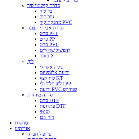
סדרת קישוטי קיר
בד קיר
נייר קיר
מדבקת קיר PVC
סדרת אביזרי תצוגה
סרט PET
סרט PP
סרט PVC
לְהַפְשִׁיל שַׁרווּלִים
באנר X
לוּחַ
גיליון אקרילי
יריעת אלומיניום
לוח קצף KT
גיליון חלול גלי PP
יריעת PVC לפורקס
סדרה מיוחדת
סרט DTF
פתרונות DTF
מַגנֶטִי
נייר אבן
חֲדָשׁוֹת
אודותינו
פרופיל חברה