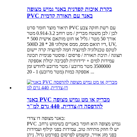
בקרת איכות קפדנית באנר גמיש מצופה
PVC באנר עם תאורה קדמית
תיאור מוצר חומר סרט PVC עם רשת חזקה צבע
לבן / לבן משטח מבריק / מט רוחב 0.914-3.2 מטר
אורך 50 מטר / גליל או חוט מותאם אישית 500 *
500D 28 * 28 דיו תואם ממס, ממס אקולוגי, UV,
לטקס טכנולוגיה למינציה חמה למינציה קרה יישום
תצוגה / תיבת תאורה / פרסום / פוסטר פנימית תכונה
3500000 מטר מרובע / מטר מרובע לחודש זמן
אספקה ​​כמות (מטר מרובע) 1 - 20 ...
באנר PVC מבריק או מט גמיש מצופה
להדפסה דו-צדדית, 440 גרם למ"ר
באנר מצופה דו צדדי:
PVC גמיש מצופה הוא חומר באנרים בשימוש נרחב.
יש לו חוזק מתיחה טוב, עמידות בפני קילוף ועמידות
בפני מזג אוויר, ומשמש לפרסום בפורמט גדול. ניתן