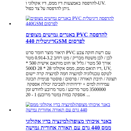
להדפסה באמצעות דיו ממס, דיו אקולוגי ו-UV.
ניתן להדפסה על צד כפול.
באנרים גמישים מצופים PVC להדפסה
דיגיטלית 440GSM לפרסום
תיאור מוצר חומר סרט PVC עם רשת חזקה צבע
לבן / לבן משטח מבריק / מט רוחב 0.914-3.2 מטר
אורך 50 מטר / גליל או חוט מותאם אישית 500 *
500D 28 * 28 דיו תואם ממס, ממס אקולוגי, UV,
לטקס טכנולוגיה למינציה חמה למינציה קרה יישום
תצוגה / תיבת תאורה / פרסום / פוסטר פנימית תכונה
3500000 מטר מרובע / מטר מרובע לחודש זמן
אספקה ​​כמות (מטר מרובע) 1 - 20 ...
באנר איכותי מצופה/למינציה בדיו אקולוגי
ממס 440 גרם עם תאורה אחורית גמישה