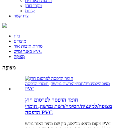
תרבות תאגידית
מקרי בוחן
שֵׁרוּת
צרו קשר
בַּיִת
מוצרים
סדרת תיבות אור
באנר גמיש PVC
מְצוּפֶּה
מְצוּפֶּה
חומר הדפסה לפרסום חוץ
מצופה/למינציה/חסימה/רשת גמישה, חומרי
הדפסה PVC
מקום מוצא: ג'ג'יאנג, סין שם מוצר באנר גמיש PVC