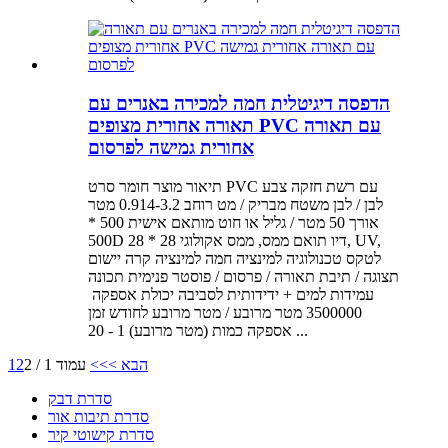
הדפסה דיגיטלית חמה למכירה באנרים עם
תאורה אחורית מצופים PVC עם תאורה
אחורית גמישה לפרסום
תיאור מוצר חומר סרט PVC עם רשת חזקה צבע
לבן / לבן משטח מבריק / מט רוחב 0.914-3.2 מטר
אורך 50 מטר / גליל או חוט מותאם אישית 500 *
500D 28 * 28 דיו תואם ממס, ממס אקולוגי, UV,
לטקס טכנולוגיה למינציה חמה למינציה קרה יישום
תצוגה / תיבת תאורה / פרסום / פוסטר פנימית תכונה
3500000 מטר מרובע / מטר מרובע לחודש זמן
אספקה ​​כמות (מטר מרובע) 1 - 20 ...
הבא >
>>
עמוד 1 / 2
2
1
סדרת דבק
סדרת תיבות אור
סדרת קישוטי קיר