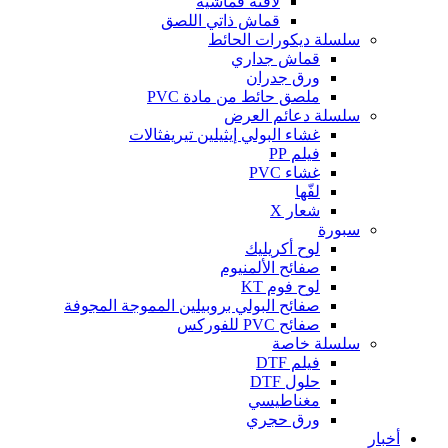
لافتة قماشية
قماش ذاتي اللصق
سلسلة ديكورات الحائط
قماش جداري
ورق جدران
ملصق حائط من مادة PVC
سلسلة دعائم العرض
غشاء البولي إيثيلين تيريفثالات
فيلم PP
غشاء PVC
لفّها
شعار X
سبورة
لوح أكريليك
صفائح الألمنيوم
لوح فوم KT
صفائح البولي بروبيلين المموجة المجوفة
صفائح PVC للفوركس
سلسلة خاصة
فيلم DTF
حلول DTF
مغناطيسي
ورق حجري
أخبار