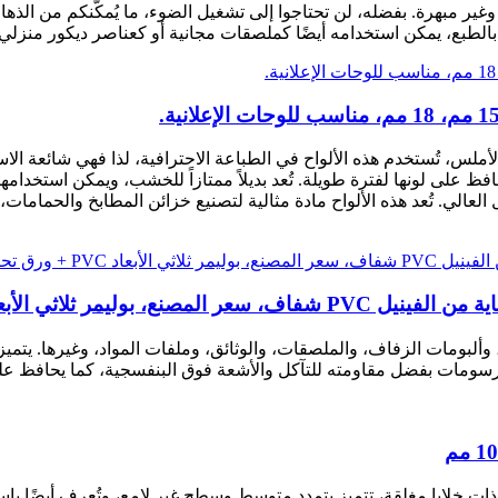
 وغير مبهرة. بفضله، لن تحتاجوا إلى تشغيل الضوء، ما يُمكّنكم من الذه
بالطبع، يمكن استخدامه أيضًا كملصقات مجانية أو كعناصر ديكور منزلي
مم إلى 35 مم. بفضل سطحها الأملس، تُستخدم هذه الألواح في الطباعة الاحترافية، لذا 
حافظ على لونها لفترة طويلة. تُعد بديلاً ممتازاً للخشب، ويمكن استخدام
آكل العالي. تُعد هذه الألواح مادة مثالية لتصنيع خزائن المطابخ والحم
د PVC + ورق تحرير سيليكون، PVC
ألبومات الزفاف، والملصقات، والوثائق، وملفات المواد، وغيرها. يتميز
 للرسومات بفضل مقاومته للتآكل والأشعة فوق البنفسجية، كما يحافظ عل