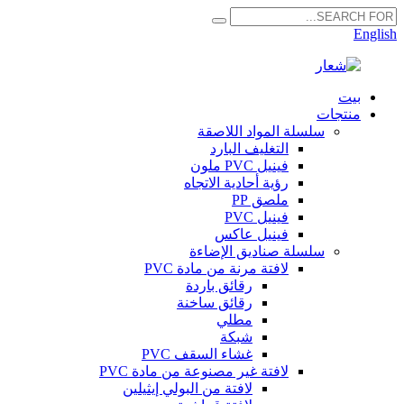
English
بيت
منتجات
سلسلة المواد اللاصقة
التغليف البارد
فينيل PVC ملون
رؤية أحادية الاتجاه
ملصق PP
فينيل PVC
فينيل عاكس
سلسلة صناديق الإضاءة
لافتة مرنة من مادة PVC
رقائق باردة
رقائق ساخنة
مطلي
شبكة
غشاء السقف PVC
لافتة غير مصنوعة من مادة PVC
لافتة من البولي إيثيلين