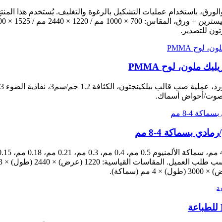
لورق، باستخدام عمليات التشكيل بالرغوة والتغليف. يُستخدم هذا المنت
تون للتصدير.
 للصوت/أحواض أسماك.