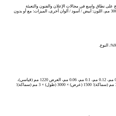
ج على نطاق واسع في مجالات الإعلان والفنون والتعبئة
والتغليف والديكور. السماكة: 3/5/10 مم، المادة الخام: بوليسترين + ورق، المقاس: 700 × 1000 مم / 1220 × 2440 مم / 1525 × 3000 مم، اللون: أبيض / أسود / ألوان أخرى، الميزات: مع أو بدون
ألواح الألمنيوم المركبة / ألواح ACP، سماكة اللوح 3 مم، 4 مم، سماكة الألمنيوم 0.5 مم، 0.4 مم، 0.3 مم، 0.21 مم، 0.18 مم، 0.15 مم، 0.12 مم، 0.1 مم، 0.06 مم، العرض 1220 مم (قياسي)،
1500 مم، الطول 2440 مم (قياسي)، ويمكن تخصيصها حسب طلب العميل. المقاسات القياسية: 1220 (عرض) × 2440 (طول) × 3 مم (سماكة)؛ 1500 (عرض) × 3000 (طول) × 3 مم (سماكة)؛