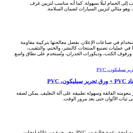
اب إلى الحمام ليلًا بسهولة. كما أنه مناسب لتزيين غرف
. وهو مثالي لتزيين السيارات لضمان السلامة.
فهي شائعة الاستخدام في صناعات الإعلان. بفضل معالجتها بتركيبة مقاومة
ها في عمليات تصنيع المنتجات كالنشر، والختم، والتثقيب،
امات، ورفوف الكتب، وديكورات الجدران، وتُستخدم على نطاق واسع
 بنعومته الفائقة وسهولة تطبيقه على آلة التغليف. يمكن لصقه
ى ثبات الألوان حتى بعد مرور الوقت.
لوحة الإعلانات المصنوعة من مادة PVC هي لوحة رغوية ذات خلايا مغلقة، تتميز بتمدد متوسط ​​وسطح غير لامع، وتُعرف أيضًا باسم لوحة رغوية خالية من PVC، وهي جزء من عائلة لوحات