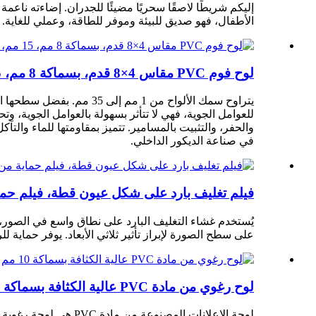
إليكم شريطًا لاصقًا سحريًا مضيئًا للجدران. إضاءته ناعمة
الأطفال، فهو صديق للبيئة وموفر للطاقة، وعملي للغاية. 
لوح فوم PVC مقاس 4×8 قدم، بسماكة 8 مم، 15 مم، 18 مم، مناسب للوحات الإعلانية.
يتراوح سمك الألواح من 1 
للعوامل الجوية، فهي لا تتأثر بسهولة بالعوامل الجوية، وت
والحفر، والتثبيت بالمسامير. تتميز بمقاومتها للماء والت
في صناعة الديكور الداخلي.
فيلم تغليف بارد على شكل عيون قطة، فيلم حماية من الفينيل PVC شفاف، سعر المصنع، بوليمر ثلاثي الأبعا
يُستخدم غشاء التغليف البارد على نطاق واسع في الصور، و
على سطح الصورة لإبراز تأثير ثلاثي الأبعاد. يوفر حماية
لوح رغوي من مادة PVC عالية الكثافة بسماكة 10 مم