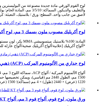
لوح الفوم الورقي مادة جديدة مصنوعة من البوليسترين وا
لاصق من جانب واحد، السطح: ورق / بلاستيك، التعبئة: كر
لوح أكريليك مصبوب ملون بسمك 3 مم، لوح أكريليك ملون، لوح PMMA
المادة: 100% بلاستيك ميتسوبيشي MMA بكر، لون مستورد، عملية صب قالب بيلكينجتون، الكثافة 1.2 جم/سم3، نفاذية الضوء 93%، النوع.
*ألواح أكريليك إعلانية/ألواح أكريليك صحية/ألواح عازلة
لوح جداري من الألومنيوم المركب (ACP) ذهبي/رمادي بسماكة 4-8 مم
1220 (عرض) × 2440 (طول) × 4 مم (سماكة)؛ 1500 (عرض) × 3000 (طول) × 4 مم (سماكة).
ورق ملون، لوح فوم، ألواح فوم 3 مم، ألواح KT للطباعة