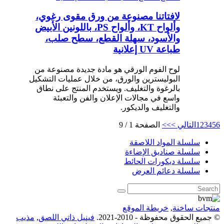
لافتاتنا مصنوعة من ورق مقوى رغوي،
وألواح KT، وألواح PS، باللونين الأبيض
والأسود، سهلة القطع، سطح صلب،
طباعة UV إعلانية
لوح الفوم الورقي هو مادة جديدة مصنوعة من
البوليسترين والورق، من خلال عمليات التشكيل
بالرغوة والتغليف. ويستخدم المنتج على نطاق
واسع في مجالات الإعلان والفن والتعبئة
والتغليف والديكور.
6
5
4
3
2
1
التالي >
>>
الصفحة 1 / 9
سلسلة المواد اللاصقة
سلسلة صناديق الإضاءة
سلسلة ديكورات الحائط
سلسلة دعائم العرض
منتجات ساخنة
,
خريطة الموقع
© جميع الحقوق محفوظة - 2010-2021.
فينيل ذاتي اللصق
,
مذيب