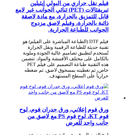
فيلم نقل حراري من البولي إيثيلين
تيريفثالات (PET) ثنائي الجوانب غير لامع
قابل للتمزيق بالحرارة، مع مادة لاصقة
ذائبة بالحرارة، وفيلم لاصق مزدوج
الجوانب للطباعة الحرارية.
فيلم DTF (الطباعة المباشرة على الفيلم) هو
تقنية حديثة للطباعة الرقمية ونقل الحرارة
تُستخدم لتطبيق تصاميم عالية الجودة وملونة
بالكامل على مختلف الأقمشة والمواد. تتضمن
هذه التقنية طباعة التصميم على فيلم PET
خاص، ثم تغطيته بمسحوق لاصق، ثم ضغطه
حرارياً على السطح المستهدف.
ورق فوم إعلاني، ورق جدران فوم، لوح
فوم KT، لوح فوم PS مع لاصق من
جانب واحد للعرض
لوح الفوم الورقي هو مادة جديدة مصنوعة من