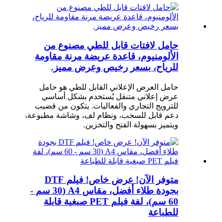
حامل لافتات قابل للطي مصنوع من
الألومنيوم، قاعدة عريضة مرنة مقاومة
للرياح، بسعر رخيص وعرض مميز.
حامل العرض الإعلاني القابل للطي هو حامل
عرض إعلاني متنقل يُستخدم بشكل أساسي
للترويج التجاري والفعاليات. يتكون من قضيب
دعم قابل للسحب، ونظام لف، وشاشة مطبوعة،
ويتميز بسهولة الفتح والتخزين.
متوفر الآن! عرض خاص! فيلم DTF
بجودة طلاء أفضل، مقاس A4 (30 سم -
60 سم)، لفة فيلم PET صبغية قابلة
للطباعة