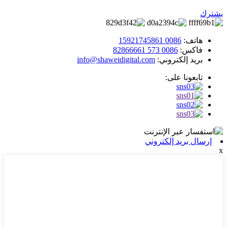
يشترك
هاتف:
0086 15921745861
فاكس:
0086 573 82866661
بريد إلكتروني:
info@shaweidigital.com
تابعونا على:
إرسال بريد إلكتروني
x