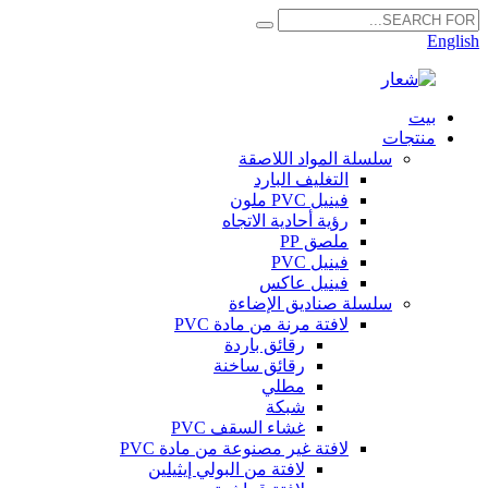
English
بيت
منتجات
سلسلة المواد اللاصقة
التغليف البارد
فينيل PVC ملون
رؤية أحادية الاتجاه
ملصق PP
فينيل PVC
فينيل عاكس
سلسلة صناديق الإضاءة
لافتة مرنة من مادة PVC
رقائق باردة
رقائق ساخنة
مطلي
شبكة
غشاء السقف PVC
لافتة غير مصنوعة من مادة PVC
لافتة من البولي إيثيلين