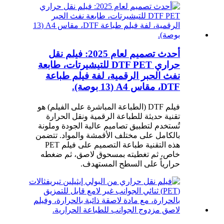
أحدث تصميم لعام 2025: فيلم نقل
حراري DTF PET للتيشيرتات، طابعة
نفث الحبر الرقمية، لفة فيلم طباعة
DTF، مقاس A4 (13 بوصة).
فيلم DTF (الطباعة المباشرة على الفيلم) هو
تقنية حديثة للطباعة الرقمية ونقل الحرارة
تُستخدم لتطبيق تصاميم عالية الجودة وملونة
بالكامل على مختلف الأقمشة والمواد. تتضمن
هذه التقنية طباعة التصميم على فيلم PET
خاص، ثم تغطيته بمسحوق لاصق، ثم ضغطه
حرارياً على السطح المستهدف.