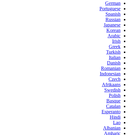
German
Portuguese
Spanish
Russian
Japanese
Korean
Arabic
Irish
Greek
Turkish
Italian
Danish
Romanian
Indonesian
Czech
Afrikaans
Swedish
Polish
Basque
Catalan
Esperanto
Hindi
Lao
Albanian
Amharic