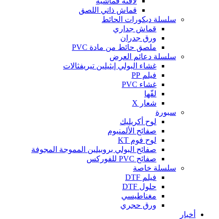
لافتة قماشية
قماش ذاتي اللصق
سلسلة ديكورات الحائط
قماش جداري
ورق جدران
ملصق حائط من مادة PVC
سلسلة دعائم العرض
غشاء البولي إيثيلين تيريفثالات
فيلم PP
غشاء PVC
لفّها
شعار X
سبورة
لوح أكريليك
صفائح الألمنيوم
لوح فوم KT
صفائح البولي بروبيلين المموجة المجوفة
صفائح PVC للفوركس
سلسلة خاصة
فيلم DTF
حلول DTF
مغناطيسي
ورق حجري
أخبار