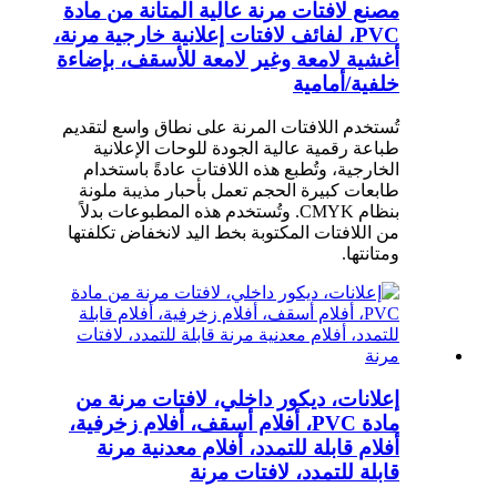
مصنع لافتات مرنة عالية المتانة من مادة
PVC، لفائف لافتات إعلانية خارجية مرنة،
أغشية لامعة وغير لامعة للأسقف، بإضاءة
خلفية/أمامية
تُستخدم اللافتات المرنة على نطاق واسع لتقديم
طباعة رقمية عالية الجودة للوحات الإعلانية
الخارجية، وتُطبع هذه اللافتات عادةً باستخدام
طابعات كبيرة الحجم تعمل بأحبار مذيبة ملونة
بنظام CMYK. وتُستخدم هذه المطبوعات بدلاً
من اللافتات المكتوبة بخط اليد لانخفاض تكلفتها
ومتانتها.
إعلانات، ديكور داخلي، لافتات مرنة من
مادة PVC، أفلام أسقف، أفلام زخرفية،
أفلام قابلة للتمدد، أفلام معدنية مرنة
قابلة للتمدد، لافتات مرنة