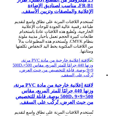
FR-B1، مناسب لصناديق الإضاءة
الإعلانية والملصقات وتزيين الأسقف.
تُستخدم اللافتات المرنة على نطاق واسع لتقديم
طباعة رقمية عالية الجودة للوحات الإعلانية
الخارجية، وتُطبع هذه اللافتات عادةً باستخدام
طابعات كبيرة الحجم تعمل بأحبار مذيبة ملونة
بنظام CMYK. وتُستخدم هذه المطبوعات بدلاً
من اللافتات المكتوبة بخط اليد لانخفاض تكلفتها
ومتانتها.
لافتة إعلانية خارجية من مادة PVC مرنة،
وزنها 440 جرامًا للمتر المربع، مقاس
500×500D، 9×9 بوصة، قابلة للتخصيص
من حيث العرض، تُركّب على السقف.
تُستخدم اللافتات المرنة على نطاق واسع لتقديم