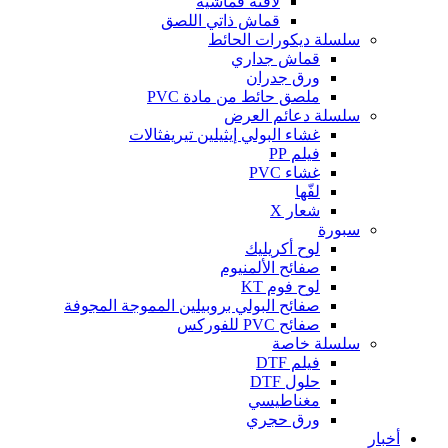
لافتة قماشية
قماش ذاتي اللصق
سلسلة ديكورات الحائط
قماش جداري
ورق جدران
ملصق حائط من مادة PVC
سلسلة دعائم العرض
غشاء البولي إيثيلين تيريفثالات
فيلم PP
غشاء PVC
لفّها
شعار X
سبورة
لوح أكريليك
صفائح الألمنيوم
لوح فوم KT
صفائح البولي بروبيلين المموجة المجوفة
صفائح PVC للفوركس
سلسلة خاصة
فيلم DTF
حلول DTF
مغناطيسي
ورق حجري
أخبار