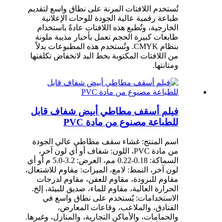
تُستخدم اللافتات المرنة على نطاق واسع لتقديم
طباعة رقمية عالية الجودة للوحات الإعلانية
الخارجية، وتُطبع هذه اللافتات عادةً باستخدام
طابعات كبيرة الحجم تعمل بأحبار مذيبة ملونة
بنظام CMYK. وتُستخدم هذه المطبوعات بدلاً
من اللافتات المكتوبة بخط اليد لانخفاض تكلفتها
ومتانتها.
فيلم أسقف مطاطي أبيض شفاف قابل
للطباعة مصنوع من مادة PVC
اسم المنتج: غشاء سقف مطاطي عالي الجودة
من مادة PVC، اللون: شفاف أو أي لون آخر،
السماكة: 0.18-0.22 مم، العرض: 3.2-5.0 م أو أي
لون آخر، النمط: لامع، الميزات: مقاوم للاشتعال،
مقاوم للبرودة، مقاوم للعفن، مقاوم لدرجات
الحرارة العالية، مقاوم للماء، صديق للبيئة، إلخ.
الاستخدامات: يُستخدم على نطاق واسع في
الفنادق، والملاعب، وقاعات المعارض،
والحمامات، والأماكن التجارية، والمنازل، وغيرها.