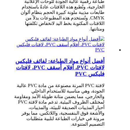
طباعة رقمية عالية الجودة للوحات الإعلانية
الخارجية، وتُطبع هذه اللافتات عادةً باستخدام
طابعات مذيبة ملونة كبيرة الحجم بنظام ألوان
CMYK. وتُستخدم هذه المطبوعات بدلاً من
اللافتات المكتوبة بخط اليد لانخفاض تكلفتها
ومتانتها.
أفضل أنواع مواد الطباعة: لفائف فليكس
لافتات PVC، أفلام أسقف PVC، لافتات
فليكس PVC
لافتة PVC المرنة مصنوعة من مادة PVC عالية
الجودة، وهي مناسبة للاستخدام الداخلي
والخارجي، مما يضمن متانة طويلة الأمد ومقاومة
لمختلف الظروف البيئية. تدعم مادة لافتة PVC
أحبار المذيبات الصديقة للبيئة، والمذيبات،
والأشعة فوق البنفسجية، واللاتكس، مما يوفر
مرونة في خيارات الطباعة لتلبية متطلبات
التصميم المتنوعة.