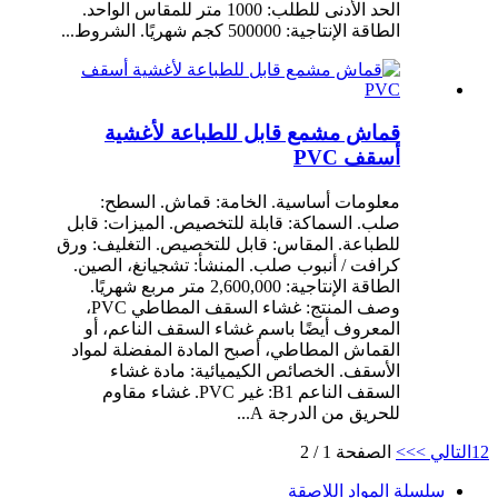
الحد الأدنى للطلب: 1000 متر للمقاس الواحد.
الطاقة الإنتاجية: 500000 كجم شهريًا. الشروط...
قماش مشمع قابل للطباعة لأغشية
أسقف PVC
معلومات أساسية. الخامة: قماش. السطح:
صلب. السماكة: قابلة للتخصيص. الميزات: قابل
للطباعة. المقاس: قابل للتخصيص. التغليف: ورق
كرافت / أنبوب صلب. المنشأ: تشجيانغ، الصين.
الطاقة الإنتاجية: 2,600,000 متر مربع شهريًا.
وصف المنتج: غشاء السقف المطاطي PVC،
المعروف أيضًا باسم غشاء السقف الناعم، أو
القماش المطاطي، أصبح المادة المفضلة لمواد
الأسقف. الخصائص الكيميائية: مادة غشاء
السقف الناعم B1: غير PVC. غشاء مقاوم
للحريق من الدرجة A...
2
1
التالي >
>>
الصفحة 1 / 2
سلسلة المواد اللاصقة