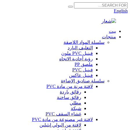
English
بيت
منتجات
سلسلة المواد اللاصقة
التغليف البارد
فينيل PVC ملون
رؤية أحادية الاتجاه
ملصق PP
فينيل PVC
فينيل عاكس
سلسلة صناديق الإضاءة
لافتة مرنة من مادة PVC
رقائق باردة
رقائق ساخنة
مطلي
شبكة
غشاء السقف PVC
لافتة غير مصنوعة من مادة PVC
لافتة من البولي إيثيلين