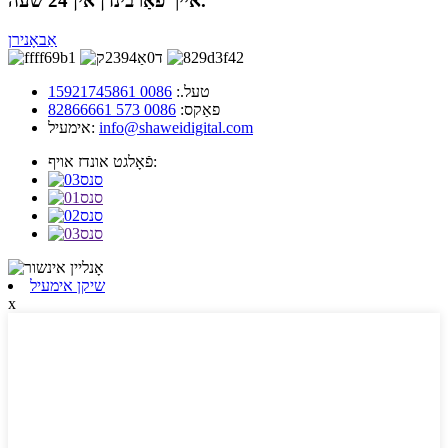
אייך פֿאַרבינדן אין 24 שעה.
אַבאָנירן
טעל.:
0086 15921745861
פאַקס:
0086 573 82866661
info@shaweidigital.com
אימעיל:
פֿאָלגט אונדז אויף:
שיקן אימעיל
x