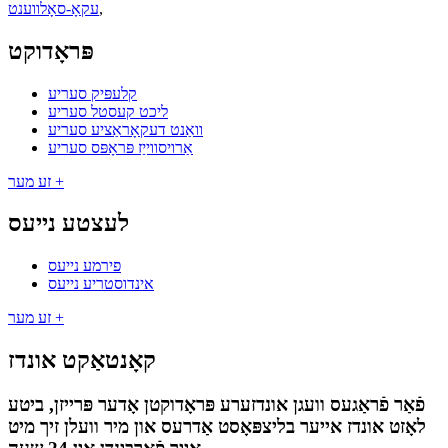
,
עקאָ-סאָלווענט
פּראָדוקט
קלעפּיק סעריע
ליכט קעסטל סעריע
וואַנט דעקאָראַציע סעריע
אַרויסווייַז פּראָפּס סעריע
זע מער +
לעצטע נייעס
פירמע נייעס
אינדוסטריע נייעס
זע מער +
קאָנטאַקט אונדז
פֿאַר פֿראַגעס וועגן אונדזערע פּראָדוקטן אָדער פּרייזן, ביטע
לאָזט אונדז אייער בליצפּאָסט אַדרעס און מיר וועלן זיך מיט