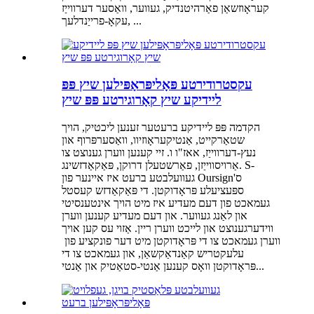
קעראָוזשאַן פאַרהיטנדיק, געווער, וואַסער דערווייַז
עקאָ-פרייַנדלעך, ...
עקסטרודירטע פּאָליפּראָפּילען שיץ פּפּ
ליידיקע שיץ קאָרוגירטע פּפּ שיץ
הקדמה פּפּ ליידיקע ברעטער זענען ליכטיק, הויך
שטאַרקייט, אַנטיקעראָוזיוו, וואַסערפּרוף און
נעץ-דערווייַז, אאז"ו ו. זיי קענען ווערן גענוצט צו
אַרויסווייַזן, פאַרשטעלן דרוקן, פּאַקאַדזשינג. S-
געוועלבטע ברעט איז איינער פון Oursign'ס
ספּעציעלע פּראָדוקטן. די פּאַקאַדזש קעסטל
געמאכט פון דעם מעדיע איז מיט הויך אינטענסיטי
און לאַנג געווער. און דעם מעדיע קענען ווערן
ווידערגענוצט און לייכט ווערן ריין. אַזוי עס קען אויך
ווערן געמאכט צו די פּראָדוקטן מיט דער פונקציע פון ​​
עלעקטריש קאַנדאַקשאַן, און געמאכט צו די
פּראָדוקטן וואָס קענען אַנטי-סטאַטיק און אַנטי...