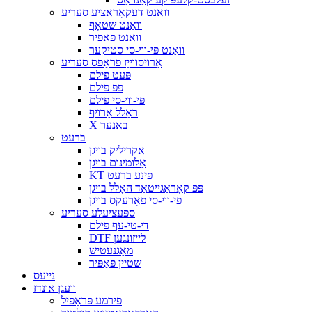
וואַנט דעקאָראַציע סעריע
וואַנט שטאָף
וואַנט פּאַפּיר
וואַנט פּי-ווי-סי סטיקער
אַרויסווייַז פּראָפּס סעריע
פּעט פילם
פּפּ פֿילם
פּי-ווי-סי פילם
ראָלל אַרויף
X באַנער
ברעט
אַקריליק בויגן
אַלומינום בויגן
KT פּינע ברעט
פּפּ קאָראַגייטאַד האָלל בויגן
פּי-ווי-סי פאָרעקס בויגן
ספּעציעלע סעריע
די-טי-עף פילם
DTF לייזונגען
מאַגנעטיש
שטיין פּאַפּיר
נייעס
וועגן אונדז
פירמע פּראָפיל