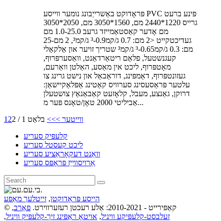
פּראָדוקט באַשרייַבונג נומער ווייסע PVC פּינע ברעט
גרייס 1220*2440 מם, 1560*3050 מם, 2050*3050
מם אָדער קאַסטאַמייזד גרעב 1.0-25.0 מם
געדיכטקייט <2 מם: 0.7 ג/קמ³-0.9 ג/קמ³, 2 מם-25
מם: 0.3 ג/קמ³-0.65 ג/קמ³ שטריך זויער און אַלקאַלי
קעגנשטעל, פלאַם ריטאַרדאַנט, וואַסערפּרוף,
מאָטפּרוף, ליכט אין מאַסע, האַלטן וואַרעם,
געזונטפּרוף, דאַמפּינג, דוראַבאַל און נישט גרינג צו
עלטער פּראַסעסינג סערוויס קאַטינג אַפּלאַקיישאַן:
דרוקן, גאַנצע, מעבל, קלאָזעט קאַבאַנאַץ צושטעלן
אַביליטי 2000 טאָן/טאָנס פּער מ...
ווייטער >
>>
בלאַט 1 / 2
2
1
קלעפּיק סעריע
ליכט קעסטל סעריע
וואַנט דעקאָראַציע סעריע
אַרויסווייַז פּראָפּס סעריע
הייסע פּראָדוקטן
,
זייטלעך מאַפּע
© קאַפּירייט - 2010-2021: אַלע רעכטן רעזערווירט.
פאַרב
,
זעלבסט-קלעפּיקע וויניל
,
אויטאָ ראַפּינג זיך-קלעפּיק וויניל
,