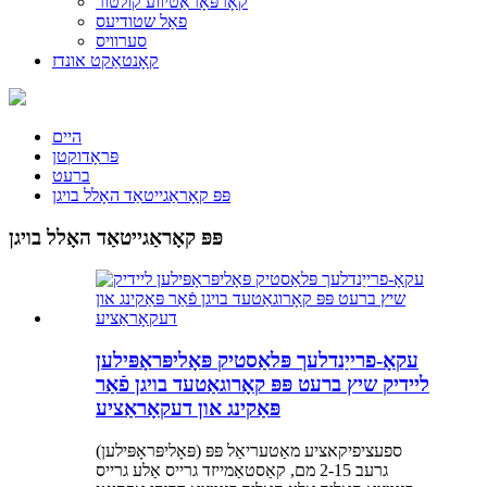
קאָרפּאָראַטיווע קולטור
פאַל שטודיעס
סערוויס
קאָנטאַקט אונדז
היים
פּראָדוקטן
ברעט
פּפּ קאָראַגייטאַד האָלל בויגן
פּפּ קאָראַגייטאַד האָלל בויגן
עקאָ-פרייַנדלעך פּלאַסטיק פּאָליפּראָפּילען
ליידיק שיץ ברעט פּפּ קאָרוגאַטעד בויגן פֿאַר
פּאַקינג און דעקאָראַציע
ספעציפיקאציע מאַטעריאַל פּפּ (פּאָליפּראָפּילען)
גרעב 2-15 מם, קאַסטאַמייזד גרייס אַלע גרייס