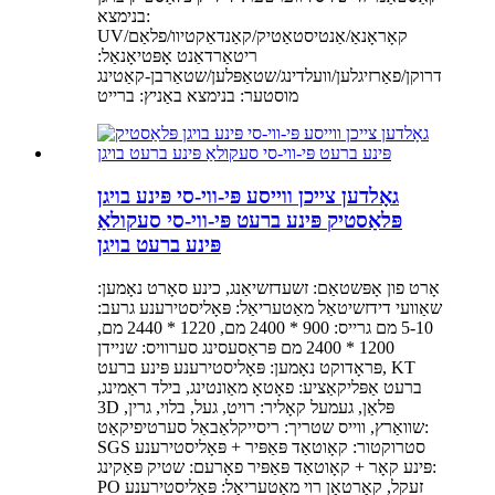
בנימצא:
UV/קאָראָנאַ/אַנטיסטאַטיק/קאַנדאַקטיוו/פלאַם
ריטאַרדאַנט אָפּטיאָנאַל:
דרוקן/פאַרזיגלען/וועלדינג/שטאַפּלען/שטאַרבן-קאַטינג
מוסטער: בנימצא באַניץ: ברייט
גאָלדען צייכן ווייסע פּי-ווי-סי פּינע בויגן
פּלאַסטיק פּינע ברעט פּי-ווי-סי סעקולאַ
פּינע ברעט בויגן
אָרט פון אָפּשטאַם: זשעדזשיאַנג, כינע סאָרט נאָמען:
שאַוועי דידזשיטאַל מאַטעריאַל: פּאָליסטירענע גרעב:
5-10 מם גרייס: 900 * 2400 מם, 1220 * 2440 מם,
1200 * 2400 מם פּראַסעסינג סערוויס: שניידן
פּראָדוקט נאָמען: פּאָליסטירענע פּינע ברעט, KT
ברעט אַפּליקאַציע: פאָטאָ מאַונטינג, בילד ראַמינג,
3D פּלאַן, געמעל קאָליר: רויט, געל, בלוי, גרין,
שוואַרץ, ווייס שטריך: ריסייקלאַבאַל סערטיפיקאַט:
SGS סטרוקטור: קאָוטאַד פּאַפּיר + פּאָליסטירענע
פּינע קאָר + קאָוטאַד פּאַפּיר פאָרעם: שטיק פּאַקינג:
PO זעקל, קאַרטאָן רוי מאַטעריאַל: פּאָליסטירענע