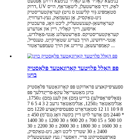
בנימצא קאָליר אַלע קאָליר בנימצא דרוקן אָפסעט
דרוק, UV לאַק, זייַד פאַרשטעלן, ליטאָגראַף, הייס
סטאַמפּינג (ווי קליענט ס נויט) קעראַקטעריסטיק
ניט-טאַקסיק, אָן געשמאַק, נעץ-דערווייַז,
קעראָוזשאַן-קעגנשטעליק, ליכט וואָג, פּרעכטיק
אויסזען, רייַך קאָליר, ריין און אנדערע
קעראַקטעריסטיקס. פאָרשטעלונג אַנטי-פאָולדינג,
אַנטי-יידזשינג, הויך בערינג שטאַרקייַט, טענסייל,
קאַמפּרעשאַן, טיירינג און הויך טעמפּעראַטור ...
פּפּ האָלל פלויטעד קאָרוגאַטעד פּלאַסטיק
בויגן
ספעציפיקאציע פראדוקט פּפּ קאָרוגאַטעד פּלאַסטיק
בויגן מאַטעריאַל עקאָ-פרייַנדלעך פּפּ
(פּאָליפּראָפּילען) ברייט (מם) און לענג (מם) ≤1750,
אַנלימאַטאַד ≤1250, אַנלימאַטאַד גרעב 2 3 4 5 6 7
8 9 10 11 12 סטאַנדאַרט ספּעסיפיקאַציע 1220 מם
* 2440 מם אָדער לויט דיין בקשה וואָג (גס"מ) 450 ±
10 500 ± 15 700 ± 20 900 ± 30 1200 ± 30 1400
± 30 1600 ± 30 1800 ± 30 2000 ± 30 2200 ± 30
2400 ± 30 שטריך ליכט וואָג, ניט-טאַקסיק,
פאַרפּעסטיקונג פריי, וואַסער / נעץ קעגנשטעליק