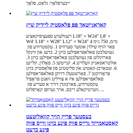
ייבערפלאַך: גלאַט, פלאַך
קאָראַגייטאַד פּפּ פּלאַסטיק ליידיק שיץ
רעגולערע ספעציפיקאציע L18″ × W24″ L8′ ×
W4′ L18″ × W28″ L12″ × W24″ 4 מ״מ, 750 ג״מ
פאר הויף שילדן אונזער סערוויס 1. עקסטרוזיע פון ​​
געוועלבטן פאלאפראפילען בויגן 2. ברעג און ווינקל
פארזיגלונג פון געוועלבטן פאלאפראפילען בויגן 3.
אולטראסאניק וועַלדינג 4. קנייטשן 5. פאָלדן, קלייען
6. שטאַרבן-קאַטינג און סליטטינג פון פּלאַסטיק בויגן
פּראָדוקטן 7. פאַרשטעלן דרוקן פאלאפראפילען
פאלאפראפילען איז א צווילינג וואַנט פּראָפיל
עקסטרוזיע, פארבונדן דורך א סעריע פון ​​
ווערטיקאַלע ריבס, אויך גערופן קאָרפלוט, ...
בעסטער פּרייַז הויך קוואַליטעט
קאַסטאַמייזד גרייס פּווק פּינע בויגן ווייַס פּווק
פּינע ברעט