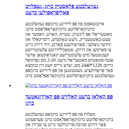
געוועלבטע פּלאַסטיק בויגן, געפלויט
פּאָליפּראָפּילען ברעט
אייגנשאפטן פון פּפּ ליידיגע בויגן/פּפּ געוועלבטע
בויגן/קאָרפלוטע בויגן/קאָראָפּלאַסט בויגן:
מאַטעריאַל: פּפּ ליכטיק, שטייף, האַרט, וואַסער און
פעט-באַשטענדיק, נישט-טאַקסיש, ריסייקאַלד און
ווידער-ניצלעך, פֿאַרשידענע פֿאַרבן, זייַד דרוק גרינג
צו פֿאָרמען און דרוקן, סטאַביליזירטע עלעקטרישע
קעגנשטעל מיט עלעקטרישע קאַנדאַקשאַן אָדער
אַנטי-סטאַטיש מאַטעריאַל גרעב: 2-10 מם נאָרמאַל
גרייס: 1220*2440 מם, יעדע גרייס וועט זיין בנימצא
פֿאַר פּראָדוקציע. מעסטונגען פון פּפּ ליידיגע בויגן/פּפּ
געוועלבטע בויגן/קאָרפלוטע בויגן/קאָראָפּלאַסט בויגן:
פּפּ האָלאָו ברעט קאָלירט פּפּ קאָררוגאַטעד
בויגן
מעלות פון פּפּ ליידיגע בויגן/פּפּ געוועלבטע
בויגן/קאָרפלוטע בויגן/קאָראָפּלאַסט בויגן: פּערפעקט
פֿאַר דרוקן סביבה-פרייַנדלעך גרינג צו שניידן און