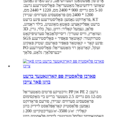
אָרט פון אָפּשטאַם: זשעדזשיאַנג, כינע סאָרט נאָמען:
שאַוועי דידזשיטאַל מאַטעריאַל: פּאָליסטירענע גרעב:
5-10 מם גרייס: 900 * 2400 מם, 1220 * 2440 מם,
1200 * 2400 מם פּראַסעסינג סערוויס: שניידן
פּראָדוקט נאָמען: פּאָליסטירענע פּינע ברעט, KT
ברעט אַפּליקאַציע: פאָטאָ מאַונטינג, בילד ראַמינג,
3D פּלאַן, געמעל קאָליר: רויט, געל, בלוי, גרין,
שוואַרץ, ווייס שטריך: ריסייקלאַבאַל סערטיפיקאַט:
SGS סטרוקטור: קאָוטאַד פּאַפּיר + פּאָליסטירענע
פּינע קאָר + קאָוטאַד פּאַפּיר פאָרעם: שטיק פּאַקינג:
PO זעקל, קאַרטאָן רוי מאַטעריאַל: פּאָליסטירענע
ייבערפלאַך: גלאַט, פלאַך
פארבן פּלאַסטיק פּפּ קאָרוגאַטעד ברעט
בויגן פֿאַר צייכן
וויכטיקע פרטים מאַטעריאַל: PP און PE גרעב: 2
מם-12 מם גרייס: 2.5 מעטער ברייט ביי מאַקסימום
פּראַסעסינג סערוויס: שניידן, פורעם פּראָדוקט
נאָמען: פּלאַסטיק קאָראָפּלאַסט ליידיק בויגן
געדיכטקייט: 200 ג/㎡-3500 ג/㎡ קאָליר:
קאַסטאַמייזד שליסל ווערטער: ליידיק פּלאַסטיק בויגן