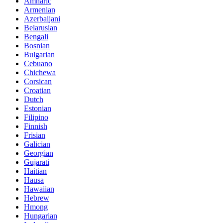
Amharic
Armenian
Azerbaijani
Belarusian
Bengali
Bosnian
Bulgarian
Cebuano
Chichewa
Corsican
Croatian
Dutch
Estonian
Filipino
Finnish
Frisian
Galician
Georgian
Gujarati
Haitian
Hausa
Hawaiian
Hebrew
Hmong
Hungarian