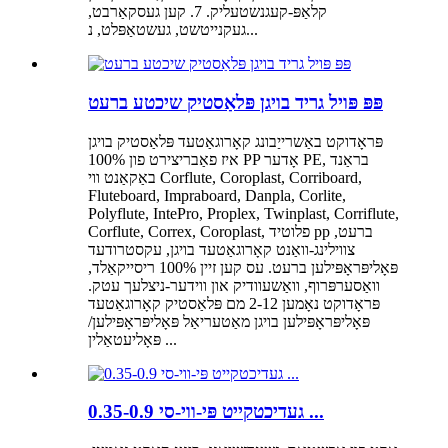
קלאַפּ-קעגנשטעליק. 7. קען געסקאַרבט,
געקנייטשט, געשטאַפּלט, נ...
פּפּ פּויל גריד בויגן פּלאַסטיק שיכטע ברעט
פּראָדוקט באַשרייַבונג קאָרוגאַטעד פּלאַסטיק בויגן
איז פאַבריצירט פון 100% PP אָדער PE, בראַנד
באַקאַנט ווי Corflute, Coroplast, Corriboard,
Fluteboard, Impraboard, Danpla, Corlite,
Polyflute, IntePro, Proplex, Twinplast, Corriflute,
Corflute, Correx, Coroplast, פלוטיד pp ברעט,
צווילינג-וואַנט קאָרוגאַטעד בויגן, עקסטרודעד
פּאָליפּראָפּילען ברעט. עס קען זיין 100% ריסייקאַלד,
וואַסערפּרוף, וואַשעוודיק און ווידער-ניצלעך עטק.
פּראָדוקט נאָמען 2-12 מם פּלאַסטיק קאָרוגאַטעד
פּאָליפּראָפּילען בויגן מאַטעריאַל פּאָליפּראָפּילען/
פּאָליעטאַלין ...
0.35-0.9 געדיכטקייט פּי-ווי-סי ...