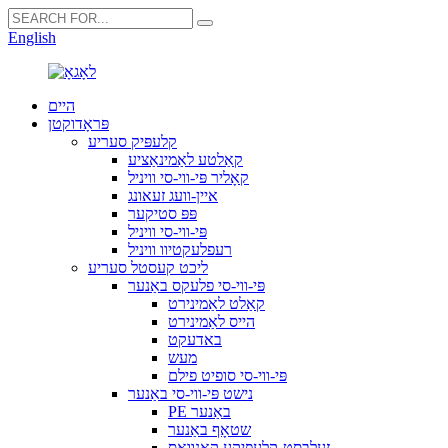
English
היים
פּראָדוקטן
קלעפּיק סעריע
קאַלטע לאַמינאַציע
קאָליר פּי-ווי-סי וויניל
איין-וועג זעאונג
פּפּ סטיקער
פּי-ווי-סי וויניל
רעפלעקטיוו וויניל
ליכט קעסטל סעריע
פּי-ווי-סי פלעקס באַנער
קאַלט לאַמינירט
הייס לאַמינירט
באדעקט
מעש
פּי-ווי-סי סופיט פילם
נישט פּי-ווי-סי באַנער
PE באַנער
שטאָף באַנער
זעלבסט-קלעפּיקע קאַנוואַס