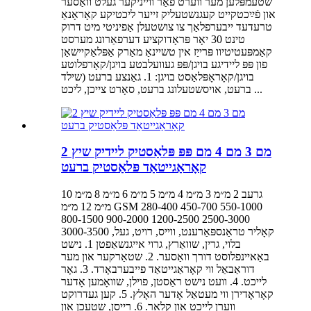
שטעמפּלען מער ווערט פֿאַר ווייניקער געלט וואַסער
און פֿײַכטקייט קעגנשטעליק זייער ליכטיקע קאָראָנאַ
טרעדעד ייבערפלאַך צו צושטעלן אַפיניטי מיט דרוק
טינט 30 יאָר פּראָדוקציע דערפאַרונג מערסט
קאַמפּעטיטיוו פּרייַז אין טשיינאַ מאַרק אַפּלאַקיישאַן
פון פּפּ ליידיגע בויגן/פּפּ געוועלבטע בויגן/קאָרפלוטע
בויגן/קאָראָפּלאַסט בויגן: 1. גאַנצע ברעט (שילד
ברעט, אויסשטעלונג ברעט, סאָרט צייכן, ליכט ...
2 מם 3 מם 4 מם פּפּ פּלאַסטיק ליידיק שיץ
קאָראַגייטאַד פּלאַסטיק ברעט
גרעב 2 מ״מ 3 מ״מ 4 מ״מ 5 מ״מ 6 מ״מ 8 מ״מ 10
מ״מ 12 מ״מ GSM 280-400 450-700 550-1000
800-1500 900-2000 1200-2500 2500-3000
3000-3500 קאָליר טראַנספּאַרענט, ווייס, רויט, געל,
בלוי, גרין, שוואַרץ, גרוי אייגנשאַפטן 1. נישט
באַאיינפלוסט דורך וואַסער. 2. שטאַרקער און מער
דוראַבאַל ווי קאָראַגייטאַד פייבערבאָרד. 3. גאָר
לייכט. 4. וועט נישט ראַסטן, פוילן, שוואָמען אָדער
קאָראָדירן ווי מעטאַל אָדער האָלץ. 5. קען געדרוקט
ווערן לייכט און קלאָר. 6. רייסן, שטעכן און