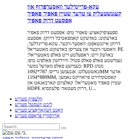
עקאָ-פרייַנדלעך וואַסערפּרוף און
קעגנשטעליק צו טרער שטיין פּאַפּיר פּאַפּיר
אָפסעט דרוק פּאַפּיר
ספעציפיקאציע: פאפיר טיפ: אפסעט דרוק פאפיר
באדעקונג: באדעקט קאמפאטיבל דרוקן: אפסעט
דרוקן אייגנשאפט: וואסער-זיכער, עקא-פריינדלעך,
וואסער-זיכער און צעריסן באדעקונג מאטעריאל: PE
באדעק זייט: דאפעלטע זייט פאלפ מאטעריאל:
געמישטע פאלפ פאלפ סטיל: ווירדזשין פאלפינג טיפ:
כעמישע פאלפ מאדעל נומער: RPD מנהג
באשטעלונג: אננעמען גרייס: 787*1092MM אדער
889*1194MM, קאסטומיזירט פראדוקט נאמען:
שטיין פאפיר מאטעריאל: קאלציום קארבאנאט און
HDPE דרוק מעטאד: פלעקסיא, U...
קלעפּיק סעריע
ליכט קעסטל סעריע
וואַנט דעקאָראַציע סעריע
אַרויסווייַז פּראָפּס סעריע
הייסע פּראָדוקטן
,
זייטלעך מאַפּע