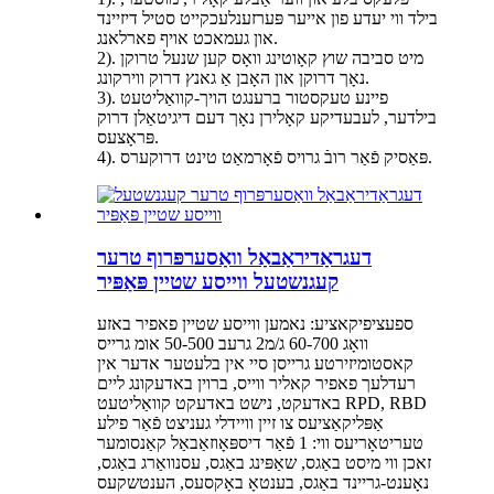
בילד ווי יעדע פון ​​אייער פּערזענלעכקייט סטיל דיזיינד
און געמאכט אויף פארלאנג.
2). מיט סביבה שוץ קאָוטינג וואָס קען שנעל טרוקן
נאָך דרוקן און האָבן אַ גאנץ דרוק ווירקונג.
3). פיינע טעקסטור ברענגט הויך-קוואַליטעט
בילדער, לעבעדיקע קאָלירן נאָך דעם דיגיטאַלן דרוק
פּראָצעס.
4). פּאַסיק פֿאַר רובֿ גרויס פֿאָרמאַט טינט דרוקערס.
דעגראַדיראַבאַל וואַסערפּרוף טרער
קעגנשטעל ווייסע שטיין פּאַפּיר
ספעציפיקאציע: נאמען ווייסע שטיין פאפיר באזע
וואָג 60-700 ג/מ2 גרעב 50-500 אומ גרייס
קאסטומיזירטע גרייסן סיי אין בלעטער אדער אין
רעדלעך פאפיר קאליר ווייס, ברוין באדעקונג ליים
באדעקט, נישט באדעקט קוואַליטעט RPD, RBD
אַפּליקאַציעס צו זיין וויידלי געניצט פֿאַר פילע
טעריטאָריעס ווי: 1 פֿאַר דיספּאָוזאַבאַל קאַנסומער
זאכן ווי מיסט באַגס, שאַפּינג באַגס, עסנוואַרג באַגס,
נאָענט-גריינד באַגס, בענטאָ באָקסעס, הענטשקעס