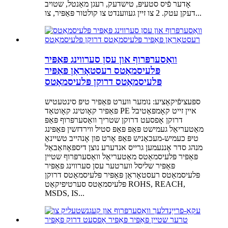
אָדער פֿיס סטעיפּ, טישדעק, רעגן מאַנטל, שטויב
דעקן עטק. 2 צו זיין געווענדט צו קולטור פּאַפּיר, צו...
וואַסערפּרוף און עסן סערווינג פּאַפּיר
פּלעיסמאַטס רעסטאָראַן פּאַפּיר
פּלעיסמאַטס דרוקן פּלעיסמאַטס
ספּעציפֿיקאַציע: נומער ווערט פּאַפּיר טיפּ סינטעטיש
פּאַפּיר קאָוטינג קאָוטאַד PE איין זייט קאָמפּאַטיבל
דרוקן אָפסעט דרוקן שטריך וואַסערפּרוף פּאַפּ
מאַטעריאַל געמישט פּאַפּ פּאַפּ סטיל ווירדזשין פּאַפּינג
טיפּ כעמיש-מעכאַניש פּאַפּ אָרט פון אָנהייב טשיינאַ
מנהג סדר אָננעמען גרייס אנדערע נוצן דיספּאָוזאַבאַל
פּאַפּיר פּלעיסמאַטס מאַטעריאַל וואַסערפּרוף שטיין
פּאַפּיר שליסל ווערטער עסן סערווינג פּאַפּיר
פּלעיסמאַטס רעסטאָראַן פּאַפּיר פּלעיסמאַטס דרוקן
פּלעיסמאַטס סערטיפיקאַט ROHS, REACH,
MSDS, IS...