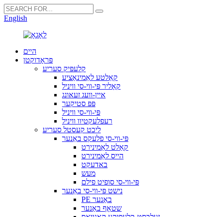
English
היים
פּראָדוקטן
קלעפּיק סעריע
קאַלטע לאַמינאַציע
קאָליר פּי-ווי-סי וויניל
איין-וועג זעאונג
פּפּ סטיקער
פּי-ווי-סי וויניל
רעפלעקטיוו וויניל
ליכט קעסטל סעריע
פּי-ווי-סי פלעקס באַנער
קאַלט לאַמינירט
הייס לאַמינירט
באדעקט
מעש
פּי-ווי-סי סופיט פילם
נישט פּי-ווי-סי באַנער
PE באַנער
שטאָף באַנער
זעלבסט-קלעפּיקע קאַנוואַס