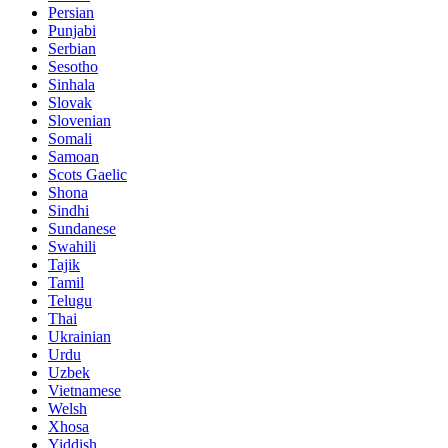
Persian
Punjabi
Serbian
Sesotho
Sinhala
Slovak
Slovenian
Somali
Samoan
Scots Gaelic
Shona
Sindhi
Sundanese
Swahili
Tajik
Tamil
Telugu
Thai
Ukrainian
Urdu
Uzbek
Vietnamese
Welsh
Xhosa
Yiddish