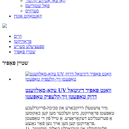
קאָרפּאָראַטיווע קולטור
פאַל שטודיעס
סערוויס
קאָנטאַקט אונדז
היים
פּראָדוקטן
ספּעציעלע סעריע
שטיין פּאַפּיר
שטיין פּאַפּיר
עקאָ-סאָלווענט UV וואַנט פּאַפּיר דיגיטאַל
דרוק טאַפּעטן זיך-קלעפּיק טאַפּעטן
מיר צושטעלן דרוקבאַרע און סביבה-פֿרײַנדלעכע
טאַפּעטן פּראָדוקטן, מיט וועלכער מען קען באַקומען
אַ פּערזענליכע דעקאָראַציע. אַ טייל פֿון די טאַפּעטן
פּראָדוקטן קען מען אויך נוצן פֿאַר גאַנצע.
1). פלעקסיבלע און וועריאַבלע קאָליר, מוסטער,