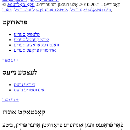
© קאַפּירייט - 2010-2021: אַלע רעכטן רעזערווירט.
עקאָ-סאָלווענט
,
,
זעלבסט-קלעפּיקע וויניל
,
אויטאָ ראַפּינג זיך-קלעפּיק וויניל
,
פאַרב
פּראָדוקט
קלעפּיק סעריע
ליכט קעסטל סעריע
וואַנט דעקאָראַציע סעריע
אַרויסווייַז פּראָפּס סעריע
זע מער +
לעצטע נייעס
פירמע נייעס
אינדוסטריע נייעס
זע מער +
קאָנטאַקט אונדז
פֿאַר פֿראַגעס וועגן אונדזערע פּראָדוקטן אָדער פּרייזן, ביטע