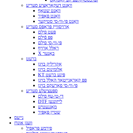
וואַנט דעקאָראַציע סעריע
וואַנט שטאָף
וואַנט פּאַפּיר
וואַנט פּי-ווי-סי סטיקער
אַרויסווייַז פּראָפּס סעריע
פּעט פילם
פּפּ פֿילם
פּי-ווי-סי פילם
ראָלל אַרויף
X באַנער
ברעט
אַקריליק בויגן
אַלומינום בויגן
KT פּינע ברעט
פּפּ קאָראַגייטאַד האָלל בויגן
פּי-ווי-סי פאָרעקס בויגן
ספּעציעלע סעריע
די-טי-עף פילם
DTF לייזונגען
מאַגנעטיש
שטיין פּאַפּיר
נייעס
וועגן אונדז
פירמע פּראָפיל