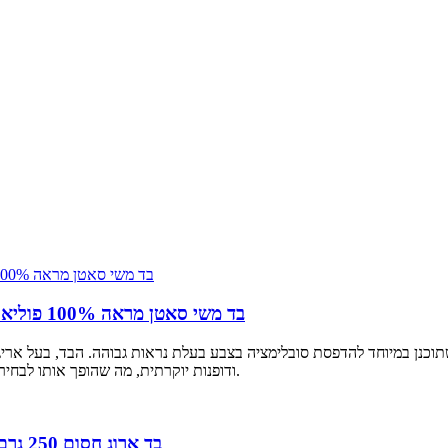
בד משי סאטן מראה 100% פוליאסטר עם סובלימציה | חומר איכותי לדגלים ובאנרים
 הוא חומר איכותי שתוכנן במיוחד להדפסת סובלימציה בצבע בעלת נראות גבוהה. הבד,
ודופנות יוקרתית, מה שהופך אותו לבחירה האידיאלית עבור דגלים, באנרים וגרפיקה לתצוגה יוקרתיים.
בד ארוג חסום 250 גרם למ"ר עבור דגלי סובלימציה דו-צדדיים עם חסימה