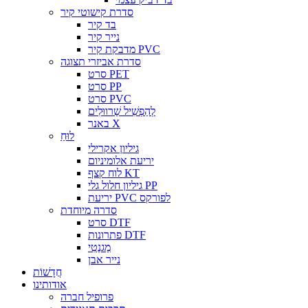
סדרת קישוטי קיר
בד קיר
נייר קיר
מדבקת קיר PVC
סדרת אביזרי תצוגה
סרט PET
סרט PP
סרט PVC
לְהַפְשִׁיל שַׁרווּלִים
באנר X
לוּחַ
גיליון אקרילי
יריעת אלומיניום
לוח קצף KT
גיליון חלול גלי PP
יריעת PVC לפורקס
סדרה מיוחדת
סרט DTF
פתרונות DTF
מַגנֶטִי
נייר אבן
חֲדָשׁוֹת
אודותינו
פרופיל חברה