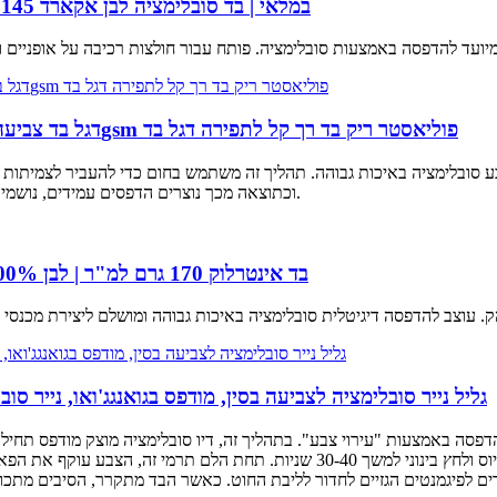
במלאי | בד סובלימציה לבן אקארד 145 גרם למ"ר | בד איכותי לרכיבה על אופניים וכדורגל
100D Pongee דגל בד צביעה סובלימציה ישירה הזרקת דיו 100gsm פוליאסטר ריק בד רך קל לתפירה דגל בד
ע סובלימציה באיכות גבוהה. תהליך זה משתמש בחום כדי להעביר לצמיתות עי
וכתוצאה מכך נוצרים הדפסים עמידים, נושמים ופוטו-ריאליסטיים, אידיאליים לדגלים, כרזות וטקסטיל עדין.
בד אינטרלוק 170 גרם למ"ר | לבן 100% פוליאסטר למכנסיים קצרים והדפסת סובלימציה
גליל נייר סובלימציה לצביעה בסין, מודפס בגואנגג'ואו, נייר סובלימציה העברת 50 גרם, 70
סה באמצעות "עירוי צבע". בתהליך זה, דיו סובלימציה מוצק מודפס תחילה 
כשפניו כלפי מטה על הבד ועובר לחום של 190-200 מעלות צלזיוס ולחץ בינוני למשך 0-40