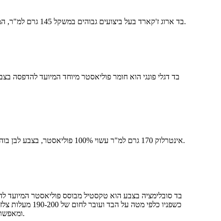
בד ארוג ז'קארד בעל ביצועים גבוהים במשקל 145 גרם למ"ר, המיועד להדפסה באמצעות סובלימציה. פותח עבור חולצות רכיבה על אופניים וחולצות כדורגל, ומציע מבנה, אווריריות והדפסה חדה ותוססת.
בד דגלי פונגי הוא חומר פוליאסטר מיוחד המיועד להדפסה בצב
בד Dry Fit אינטרלוק 170 גרם למ"ר עשוי 100% פוליאסטר, בצבע לבן בוהק. עוצב להדפסה דיגיטלית סובלימציה באיכות גבוהה ומושלם ליצירת מכנסי ספורט ובגדי ספורט קצרים עם ניהול לחות מעולה.
בד סובלימציה בצבע הוא טקסטיל מבוסס פוליאסטר המיועד להדפ
ומאפשרים לפיגמנטים הגזיים לחדור לליבת החוט. כאשר הבד מתקרר, הסיבים מתכווצים, ונועלים את הצבע בתוך הפילמנט ולא רק על פני השטח.