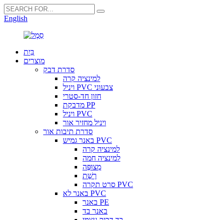
English
בַּיִת
מוצרים
סדרת דבק
למינציה קרה
ויניל PVC צבעוני
חזון חד-סטרי
מדבקת PP
ויניל PVC
ויניל מחזיר אור
סדרת תיבות אור
באנר גמיש PVC
למינציה קרה
למינציה חמה
מְצוּפֶּה
רֶשֶׁת
סרט תקרה PVC
באנר לא PVC
באנר PE
באנר בד
בד דביק עצמי