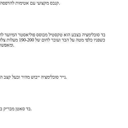
קנבס מקצועי עם אטימות להדפסה באמצעות צבע, עשוי מ-100% פוליאסטר ארוג. בעל מבנה עבה ואטום, אידיאלי לשילוט וגמישים חיצוניים תוססים ועמידים בפני מזג אוויר.
בד סובלימציה בצבע הוא טקסטיל מבוסס פוליאסטר המיועד להדפ
ומאפשרים לפיגמנטים הגזיים לחדור לליבת החוט. כאשר הבד מתקרר, הסיבים מתכווצים, ונועלים את הצבע בתוך הפילמנט ולא רק על פני השטח.
נייר סובלימציה ייבוש מהיר ובעל קצב העברה גבוה. מצופה לבן לשחרור דיו אופטימלי, נועד לספק חיוניות צבע וחדות מקסימליות על בדי פוליאסטר באמצעות מכונת הדפסה בחום.
בד סאטן מבריק במיוחד לסובלימציה צבעונית, המציע רפלקטיביות דמוית מראה וצבעים עזים. אידיאלי לדגלים ותצוגות יוקרתיים הדורשים רושם חזותי בולט.