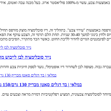
סה באמצעות "עירוי צבע". בתהליך זה, דיו סובלימציה מוצק מודפס תחילה 
כשפניו כלפי מטה על הבד ועובר לחום של 190-200 מעלות צלזיוס ולחץ בינוני למשך 0-40
נייר סובלימציה לבן לייבוש 
במלאי | בד דגלים סאטן מבריק 130 גרם/150 גרם | בד סובלימציה בגימור מראה להדפסה פרימיום