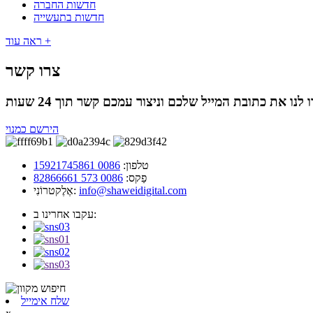
חדשות החברה
חדשות בתעשייה
ראה עוד +
צרו קשר
הירשם כמנוי
טלפון:
0086 15921745861
פַקס:
0086 573 82866661
info@shaweidigital.com
אֶלֶקטרוֹנִי:
עקבו אחרינו ב:
שלח אימייל