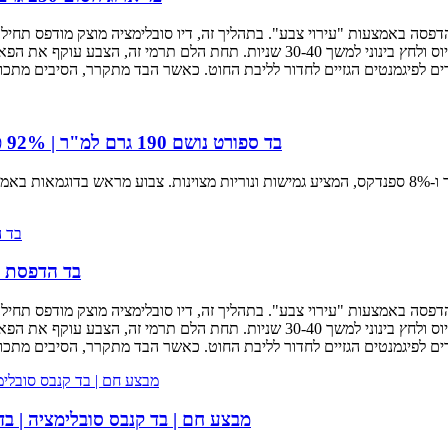
סה באמצעות "עירוי צבע". בתהליך זה, דיו סובלימציה מוצק מודפס תחילה 
כשפניו כלפי מטה על הבד ועובר לחום של 190-200 מעלות צלזיוס ולחץ בינוני למשך 0-40
בד ספורט נושם 190 גרם למ"ר | 92% פוליאסטר 8% ספנדקס נמתח לבגדי ספורט לגברים
בד בעל ביצועים גבוהים במשקל 190 גרם למ"ר עם 92% פוליאסטר ו-8% ספנדקס, המציע גמישות ונוריות מצוי
בד הדפסת ס
סה באמצעות "עירוי צבע". בתהליך זה, דיו סובלימציה מוצק מודפס תחילה 
כשפניו כלפי מטה על הבד ועובר לחום של 190-200 מעלות צלזיוס ולחץ בינוני למשך 0-40
מבצע חם | בד קנבס סובלימציה | בד ארוג 100% פוליאסטר לבאנרים גמיש