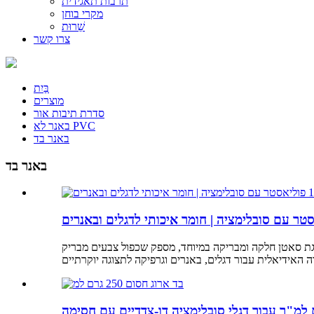
תרבות תאגידית
מקרי בוחן
שֵׁרוּת
צרו קשר
בַּיִת
מוצרים
סדרת תיבות אור
באנר לא PVC
באנר בד
באנר בד
 בעל אריגת סאטן חלקה ומבריקה במיוחד, מספק שכפול צבעים מבריק