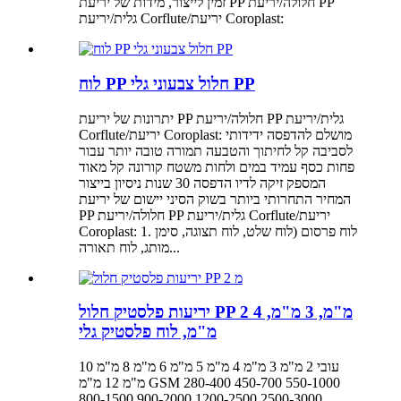
זמין לייצור, מידות של יריעת PP חלולה/יריעת PP
גלית/יריעת Corflute/יריעת Coroplast:
לוח PP חלול צבעוני גלי PP
יתרונות של יריעת PP חלולה/יריעת PP גלית/יריעת
Corflute/יריעת Coroplast: מושלם להדפסה ידידותי
לסביבה קל לחיתוך והטבעה תמורה טובה יותר עבור
פחות כסף עמיד במים ולחות משטח קורונה קל מאוד
המספק זיקה לדיו הדפסה 30 שנות ניסיון בייצור
המחיר התחרותי ביותר בשוק הסיני יישום של יריעת
PP חלולה/יריעת PP גלית/יריעת Corflute/יריעת
Coroplast: 1. לוח פרסום (לוח שלט, לוח תצוגה, סימן
מותג, לוח תאורה...
יריעות פלסטיק חלול PP 2 מ"מ, 3 מ"מ, 4
מ"מ, לוח פלסטיק גלי
עובי 2 מ"מ 3 מ"מ 4 מ"מ 5 מ"מ 6 מ"מ 8 מ"מ 10
מ"מ 12 מ"מ GSM 280-400 450-700 550-1000
800-1500 900-2000 1200-2500 2500-3000