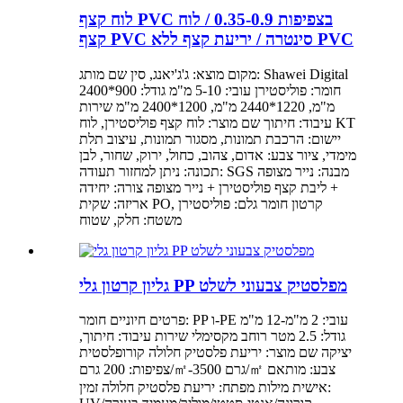
לוח קצף PVC בצפיפות 0.35-0.9 / לוח
קצף PVC סינטרה / יריעת קצף ללא PVC
מקום מוצא: ג'ג'יאנג, סין שם מותג: Shawei Digital
חומר: פוליסטירן עובי: 5-10 מ"מ גודל: 900*2400
מ"מ, 1220*2440 מ"מ, 1200*2400 מ"מ שירות
עיבוד: חיתוך שם מוצר: לוח קצף פוליסטירן, לוח KT
יישום: הרכבת תמונות, מסגור תמונות, עיצוב תלת
מימדי, ציור צבע: אדום, צהוב, כחול, ירוק, שחור, לבן
תכונה: ניתן למחזור תעודה: SGS מבנה: נייר מצופה
+ ליבת קצף פוליסטירן + נייר מצופה צורה: יחידה
אריזה: שקית PO, קרטון חומר גלם: פוליסטירן
משטח: חלק, שטוח
גליון קרטון גלי PP מפלסטיק צבעוני לשלט
פרטים חיוניים חומר: PP ו-PE עובי: 2 מ"מ-12 מ"מ
גודל: 2.5 מטר רוחב מקסימלי שירות עיבוד: חיתוך,
יציקה שם מוצר: יריעת פלסטיק חלולה קורופלסטית
צפיפות: 200 גרם/㎡-3500 גרם/㎡ צבע: מותאם
אישית מילות מפתח: יריעת פלסטיק חלולה זמין: