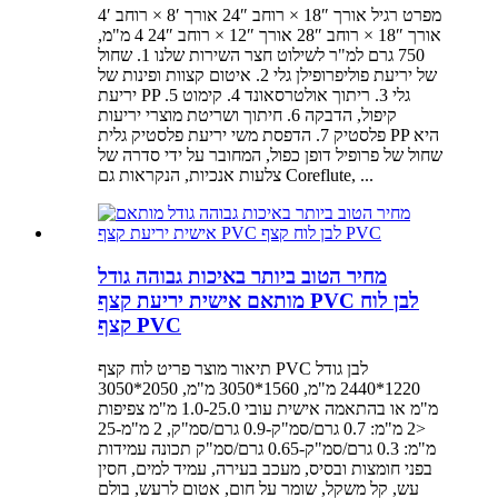
מפרט רגיל אורך 18″ × רוחב 24″ אורך 8′ × רוחב 4′
אורך 18″ × רוחב 28″ אורך 12″ × רוחב 24″ 4 מ"מ,
750 גרם למ"ר לשילוט חצר השירות שלנו 1. שחול
של יריעת פוליפרופילן גלי 2. איטום קצוות ופינות של
יריעת PP גלי 3. ריתוך אולטרסאונד 4. קימוט 5.
קיפול, הדבקה 6. חיתוך ושריטת מוצרי יריעות
פלסטיק 7. הדפסת משי יריעת פלסטיק גלית PP היא
שחול של פרופיל דופן כפול, המחובר על ידי סדרה של
צלעות אנכיות, הנקראות גם Coreflute, ...
מחיר הטוב ביותר באיכות גבוהה גודל
מותאם אישית יריעת קצף PVC לבן לוח
קצף PVC
תיאור מוצר פריט לוח קצף PVC לבן גודל
1220*2440 מ"מ, 1560*3050 מ"מ, 2050*3050
מ"מ או בהתאמה אישית עובי 1.0-25.0 מ"מ צפיפות
<2 מ"מ: 0.7 גרם/סמ"ק-0.9 גרם/סמ"ק, 2 מ"מ-25
מ"מ: 0.3 גרם/סמ"ק-0.65 גרם/סמ"ק תכונה עמידות
בפני חומצות ובסיס, מעכב בעירה, עמיד למים, חסין
עש, קל משקל, שומר על חום, אטום לרעש, בולם