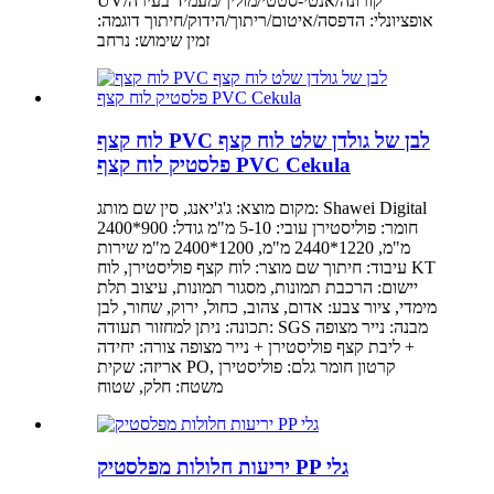
UV/קורונה/אנטי-סטטי/מוליך/מעמיד בעירה
אופציונלי: הדפסה/איטום/ריתוך/הידוק/חיתוך דוגמה:
זמין שימוש: נרחב
לוח קצף PVC לבן של גולדן שלט לוח קצף
פלסטיק לוח קצף PVC Cekula
מקום מוצא: ג'ג'יאנג, סין שם מותג: Shawei Digital
חומר: פוליסטירן עובי: 5-10 מ"מ גודל: 900*2400
מ"מ, 1220*2440 מ"מ, 1200*2400 מ"מ שירות
עיבוד: חיתוך שם מוצר: לוח קצף פוליסטירן, לוח KT
יישום: הרכבת תמונות, מסגור תמונות, עיצוב תלת
מימדי, ציור צבע: אדום, צהוב, כחול, ירוק, שחור, לבן
תכונה: ניתן למחזור תעודה: SGS מבנה: נייר מצופה
+ ליבת קצף פוליסטירן + נייר מצופה צורה: יחידה
אריזה: שקית PO, קרטון חומר גלם: פוליסטירן
משטח: חלק, שטוח
יריעות חלולות מפלסטיק PP גלי