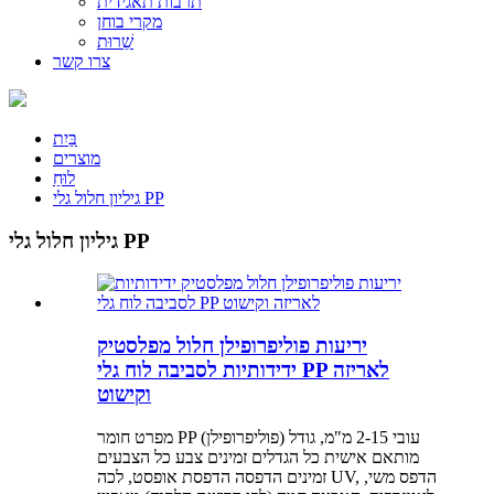
תרבות תאגידית
מקרי בוחן
שֵׁרוּת
צרו קשר
בַּיִת
מוצרים
לוּחַ
גיליון חלול גלי PP
גיליון חלול גלי PP
יריעות פוליפרופילן חלול מפלסטיק
ידידותיות לסביבה לוח גלי PP לאריזה
וקישוט
מפרט חומר PP (פוליפרופילן) עובי 2-15 מ"מ, גודל
מותאם אישית כל הגדלים זמינים צבע כל הצבעים
זמינים הדפסה הדפסת אופסט, לכה UV, הדפס משי,