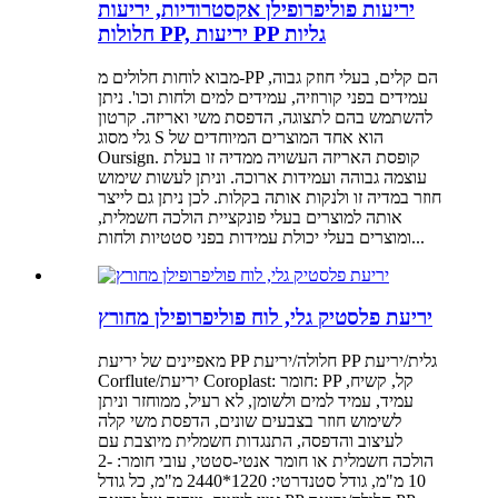
יריעות פוליפרופילן אקסטרודיות, יריעות
חלולות PP, יריעות PP גליות
מבוא לוחות חלולים מ-PP הם קלים, בעלי חוזק גבוה,
עמידים בפני קורוזיה, עמידים למים ולחות וכו'. ניתן
להשתמש בהם לתצוגה, הדפסת משי ואריזה. קרטון
גלי מסוג S הוא אחד המוצרים המיוחדים של
Oursign. קופסת האריזה העשויה ממדיה זו בעלת
עוצמה גבוהה ועמידות ארוכה. וניתן לעשות שימוש
חוזר במדיה זו ולנקות אותה בקלות. לכן ניתן גם לייצר
אותה למוצרים בעלי פונקציית הולכה חשמלית,
ומוצרים בעלי יכולת עמידות בפני סטטיות ולחות...
יריעת פלסטיק גלי, לוח פוליפרופילן מחורץ
מאפיינים של יריעת PP חלולה/יריעת PP גלית/יריעת
Corflute/יריעת Coroplast: חומר: PP קל, קשיח,
עמיד, עמיד למים ולשומן, לא רעיל, ממוחזר וניתן
לשימוש חוזר בצבעים שונים, הדפסת משי קלה
לעיצוב והדפסה, התנגדות חשמלית מיוצבת עם
הולכה חשמלית או חומר אנטי-סטטי, עובי חומר: 2-
10 מ"מ, גודל סטנדרטי: 1220*2440 מ"מ, כל גודל