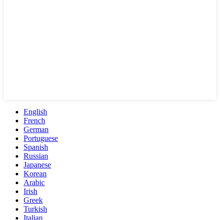
English
French
German
Portuguese
Spanish
Russian
Japanese
Korean
Arabic
Irish
Greek
Turkish
Italian