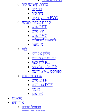
סדרת קישוטי קיר
בד קיר
נייר קיר
מדבקת קיר PVC
סדרת אביזרי תצוגה
סרט PET
סרט PP
סרט PVC
לְהַפְשִׁיל שַׁרווּלִים
באנר X
לוּחַ
גיליון אקרילי
יריעת אלומיניום
לוח קצף KT
גיליון חלול גלי PP
יריעת PVC לפורקס
סדרה מיוחדת
סרט DTF
פתרונות DTF
מַגנֶטִי
נייר אבן
חֲדָשׁוֹת
אודותינו
פרופיל חברה