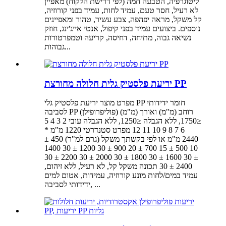
ליטוגרפיה, הטבעה חמה (לפי דרישת הלקוח) מאפיין
לא רעיל, חסר טעם, עמיד לחות, עמיד בפני קורוזיה,
קל משקל, מראה יפהפה, צבע עשיר, טהור ומאפיינים
נוספים. ביצועים עמיד בפני קיפול, אנטי אייג'ינג, חוזק
נשיאה גבוה, מתיחה, דחיסה, קריעה וטמפרטורות
גבוהות...
יריעת פלסטיק גלית חלולה מחורצת PP
מפרט מוצר יריעת פלסטיק גלי PP חומר ידידותי
לסביבה PP (פוליפרופילן) רוחב (מ"מ) ואורך (מ"מ)
≤1750, ללא הגבלה ≤1250, ללא הגבלה עובי 2 3 4 5
6 7 8 9 10 11 12 מפרט סטנדרטי 1220 מ"מ *
2440 מ"מ או לפי בקשתך משקל (גרם למ"ר) 450 ±
10 500 ± 15 700 ± 20 900 ± 30 1200 ± 30 1400
± 30 1600 ± 30 1800 ± 30 2000 ± 30 2200 ± 30
2400 ± 30 תכונה משקל קל, לא רעיל, ללא זיהום,
עמיד במים/לחות מונע קורוזיה, עמידות, אטום למים
ידידותי לסביבה, ...