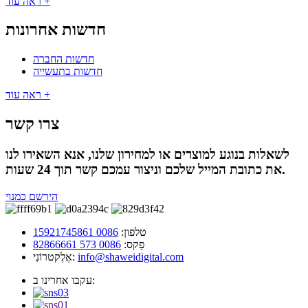
ראה עוד +
חדשות אחרונות
חדשות החברה
חדשות בתעשייה
ראה עוד +
צרו קשר
לשאלות בנוגע למוצרים או למחירון שלנו, אנא השאירו לנו
את כתובת המייל שלכם וניצור עמכם קשר תוך 24 שעות.
הירשם כמנוי
טלפון:
0086 15921745861
פַקס:
0086 573 82866661
info@shaweidigital.com
אֶלֶקטרוֹנִי:
עקבו אחרינו ב: