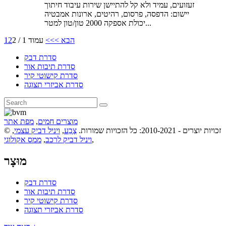
זעזועים, עמיד ולא קל להתיישן שירות עיבוד חיתוך
יישום: הדפסה, פרסום, רהיטים, ארונות אמבטיה
יכולת אספקה ​​2000 טון/טון למטר...
הבא >
>>
עמוד 1 / 2
2
1
סדרת דבק
סדרת תיבות אור
סדרת קישוטי קיר
סדרת אביזרי תצוגה
מוצרים חמים
,
מפת אתר
© זכויות יוצרים - 2010-2021: כל הזכויות שמורות.
צֶבַע
,
ויניל דביק עצמי
,
,
ויניל דביק לרכב
,
ממס אקולוגי
מוּצָר
סדרת דבק
סדרת תיבות אור
סדרת קישוטי קיר
סדרת אביזרי תצוגה