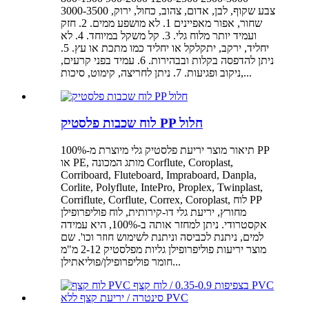
3000-3500 צבע שקוף, לבן, אדום, צהוב, כחול, ירוק,
שחור, אפור מאפיינים 1. לא מושפע ממים. 2. חזק
ועמיד יותר מלוח גלי. 3. קל משקל במיוחד. 4. לא
יחליד, ירקב, יתקלקל או יחליד כמו מתכת או עץ. 5.
ניתן להדפסה בקלות ובבהירות. 6. עמיד בפני קרעים,
ניקוב ופגיעות. 7. ניתן לחריצה, קימוט, סיכות,...
לוח שכבות פלסטיק PP חלול
תיאור מוצר יריעת פלסטיק גלי מיוצרת מ-100% PP
או PE, מותג המכונה Corflute, Coroplast,
Corriboard, Fluteboard, Impraboard, Danpla,
Corlite, Polyflute, IntePro, Proplex, Twinplast,
Corriflute, Corflute, Correx, Coroplast, לוח PP
מחורץ, יריעת גלי דו-קירותית, לוח פוליפרופילן
אקסטרודי. ניתן למחזר אותה ב-100%, היא עמידה
למים, ניתנת לכביסה וניתנת לשימוש חוזר וכו'. שם
מוצר יריעות פוליפרופילן גליות מפלסטיק 2-12 מ"מ
חומר פוליפרופילן/פוליאתילן...