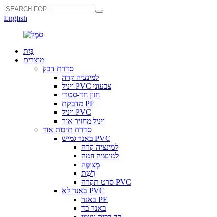
English
בַּיִת
מוצרים
סדרת דבק
למינציה קרה
ויניל PVC צבעוני
חזון חד-סטרי
מדבקת PP
ויניל PVC
ויניל מחזיר אור
סדרת תיבות אור
באנר גמיש PVC
למינציה קרה
למינציה חמה
מְצוּפֶּה
רֶשֶׁת
סרט תקרה PVC
באנר לא PVC
באנר PE
באנר בד
בד דביק עצמי