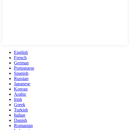
English
French
German
Portuguese
Spanish
Russian
Japanese
Korean
Arabic
Irish
Greek
Turkish
Italian
Danish
Romanian