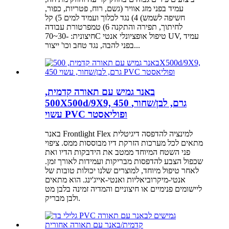
עמיד בפני מזג אוויר (גשם, רוח, פטריות, כפור,
חשיפה לשמש) 4) נגד לכלוך ועמיד למים 5) קל
לחיתוך, תפירה והתקנה 6) טמפרטורת עבודה
חיצונית: -30~70C טיפול אופציונלי אנטי UV, עמיד
בפני להבה, נגד טחב וכו' ייצור...
באנר גמיש עם תאורה קדמית,
500X500d/9X9, 450 גרם, לבן/שחור,
עשוי PVC ופוליאסטר
באנר Frontlight Flex למינציה להדפסה דיגיטלית
מתאים לכל מערכות הזרקת דיו מבוססות ממס. ציפוי
פני השטח המיוחד ממטב את הידבקות הדיו ואת
שכפול הצבע להדפסות מבריקות ועמידות לאורך זמן.
לאחר טיפול מיוחד, למוצרים שלנו יכולות טובות של
אנטי-מיקרוביאליות ואנטי-אייג'ינג. הוא מתאים
ליישומים פנימיים או חיצוניים והמדיה זמינה בלבן מט
ולבן מבריק.