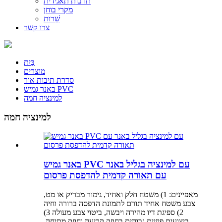
תרבות תאגידית
מקרי בוחן
שֵׁרוּת
צרו קשר
בַּיִת
מוצרים
סדרת תיבות אור
באנר גמיש PVC
למינציה חמה
למינציה חמה
באנר גמיש PVC עם למינציה בגליל באנר
עם תאורה קדמית להדפסת פרסום
מאפיינים: 1) משטח חלק ואחיד, גימור מבריק או מט,
צבע משטח אחיד תורם לתמונת הדפסה ברורה וחיה
2) ספיגת דיו מהירה ויבשה, ביטוי צבע מעולה 3)
ביצועים פיזיים גבוהים בחוזק קריעה וחוזק מתיחה,