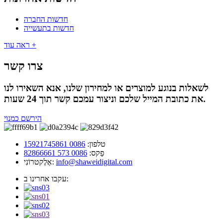
חדשות החברה
חדשות בתעשייה
ראה עוד +
צרו קשר
לשאלות בנוגע למוצרים או למחירון שלנו, אנא השאירו לנו
את כתובת המייל שלכם וניצור עמכם קשר תוך 24 שעות.
הירשם כמנוי
טלפון:
0086 15921745861
פַקס:
0086 573 82866661
info@shaweidigital.com
אֶלֶקטרוֹנִי:
עקבו אחרינו ב: