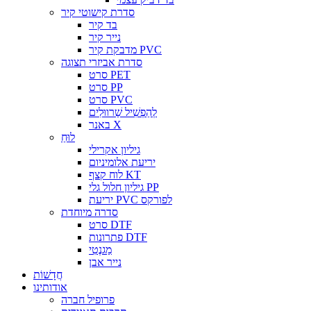
סדרת קישוטי קיר
בד קיר
נייר קיר
מדבקת קיר PVC
סדרת אביזרי תצוגה
סרט PET
סרט PP
סרט PVC
לְהַפְשִׁיל שַׁרווּלִים
באנר X
לוּחַ
גיליון אקרילי
יריעת אלומיניום
לוח קצף KT
גיליון חלול גלי PP
יריעת PVC לפורקס
סדרה מיוחדת
סרט DTF
פתרונות DTF
מַגנֶטִי
נייר אבן
חֲדָשׁוֹת
אודותינו
פרופיל חברה