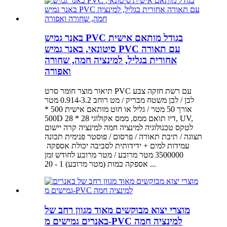
באנר גמיש PVC בגודל מותאם אישית
סיטונאי, באנר גמיש PVC עם תאורה
אחורית בגליל, למינציה חמה, שחורה
ואפורה
תיאור מוצר חומר סרט PVC עם רשת חזקה צבע
לבן / לבן משטח מבריק / מט רוחב 0.914-3.2 מטר
אורך 50 מטר / גליל או חוט מותאם אישית 500 *
500D 28 * 28 דיו תואם ממס, ממס אקולוגי, UV,
לטקס טכנולוגיה למינציה חמה למינציה קרה יישום
תצוגה / תיבת תאורה / פרסום / פוסטר פנימית תכונה
3500000 מטר מרובע / מטר מרובע לחודש זמן
אספקה ​​כמות (מטר מרובע) 1 - 20 ...
מוצרי יצוא מבוקשים מאוד מגוון רחב של
באנרים גמישים מ-PVC למינציה חמה