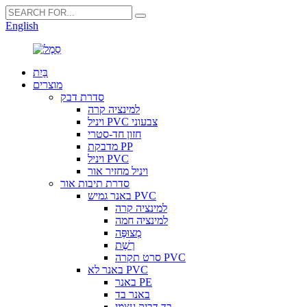
English
בַּיִת
מוצרים
סדרת דבק
למינציה קרה
ויניל PVC צבעוני
חזון חד-סטרי
מדבקת PP
ויניל PVC
ויניל מחזיר אור
סדרת תיבות אור
באנר גמיש PVC
למינציה קרה
למינציה חמה
מְצוּפֶּה
רֶשֶׁת
סרט תקרה PVC
באנר לא PVC
באנר PE
באנר בד
בד דביק עצמי