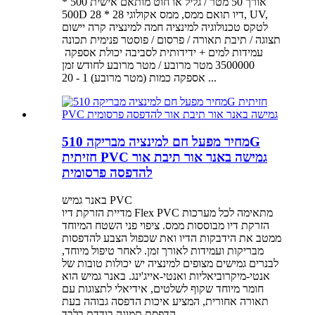
אורך 50 מטר / גליל או חוט מותאם אישית 500 *
500D 28 * 28 דיו תואם ממס, ממס אקולוגי, UV,
לטקס טכנולוגיה למינציה חמה למינציה קרה יישום
תצוגה / תיבת תאורה / פרסום / פוסטר פנימית תכונה
3500000 מטר מרובע / מטר מרובע לחודש זמן
אספקה ​​כמות (מטר מרובע) 1 - 20 ...
מחיר מפעל חם למינציה מבריקה 510G
חזיתית PVC גמישה באנר אור תיבת אור
להדפסה פרסומית
באנר גמיש PVC
מדיית הזרקת דיו Flex PVC מתאימה לכל מערכות
הזרקת דיו מבוססות ממס. ציפוי פני השטח המיוחד
ממטב את הידבקות הדיו ואת שכפול הצבע להדפסות
מבריקות ועמידות לאורך זמן. לאחר טיפול מיוחד,
לבנרים גמישים מצופים למינציה יש יכולות טובות של
אנטי-מיקרוביאליות ואנטי-אייג'ינג. באנר גמיש הוא
חומר מיוחד שקוף לשלטים, אידיאלי לתצוגות עם
תאורה אחורית, המציע איכות הדפסה גבוהה בעת
הדפסת תמונה בודדת בלבד.