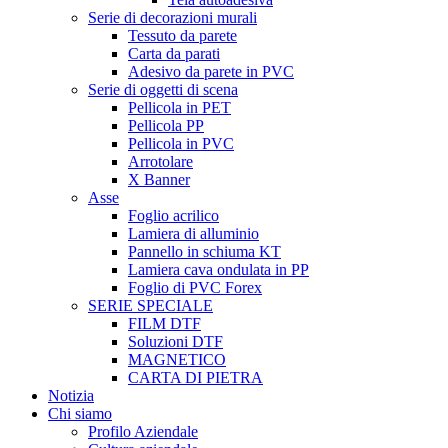
Serie di decorazioni murali
Tessuto da parete
Carta da parati
Adesivo da parete in PVC
Serie di oggetti di scena
Pellicola in PET
Pellicola PP
Pellicola in PVC
Arrotolare
X Banner
Asse
Foglio acrilico
Lamiera di alluminio
Pannello in schiuma KT
Lamiera cava ondulata in PP
Foglio di PVC Forex
SERIE SPECIALE
FILM DTF
Soluzioni DTF
MAGNETICO
CARTA DI PIETRA
Notizia
Chi siamo
Profilo Aziendale