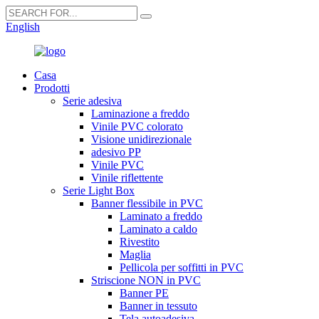
English
Casa
Prodotti
Serie adesiva
Laminazione a freddo
Vinile PVC colorato
Visione unidirezionale
adesivo PP
Vinile PVC
Vinile riflettente
Serie Light Box
Banner flessibile in PVC
Laminato a freddo
Laminato a caldo
Rivestito
Maglia
Pellicola per soffitti in PVC
Striscione NON in PVC
Banner PE
Banner in tessuto
Tela autoadesiva