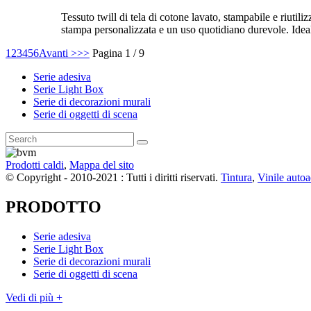
Tessuto twill di tela di cotone lavato, stampabile e riutili
stampa personalizzata e un uso quotidiano durevole. Ideale 
1
2
3
4
5
6
Avanti >
>>
Pagina 1 / 9
Serie adesiva
Serie Light Box
Serie di decorazioni murali
Serie di oggetti di scena
Prodotti caldi
,
Mappa del sito
© Copyright - 2010-2021 : Tutti i diritti riservati.
Tintura
,
Vinile auto
PRODOTTO
Serie adesiva
Serie Light Box
Serie di decorazioni murali
Serie di oggetti di scena
Vedi di più +