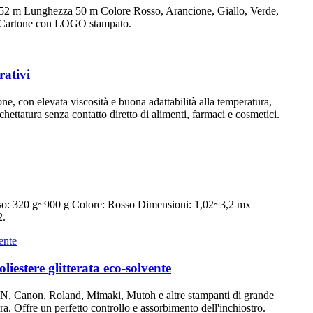
1,52 m Lunghezza 50 m Colore Rosso, Arancione, Giallo, Verde,
2. Cartone con LOGO stampato.
rativi
one, con elevata viscosità e buona adattabilità alla temperatura,
ettatura senza contatto diretto di alimenti, farmaci e cosmetici.
 Peso: 320 g~900 g Colore: Rosso Dimensioni: 1,02~3,2 mx
2.
liestere glitterata eco-solvente
SON, Canon, Roland, Mimaki, Mutoh e altre stampanti di grande
ra. Offre un perfetto controllo e assorbimento dell'inchiostro.