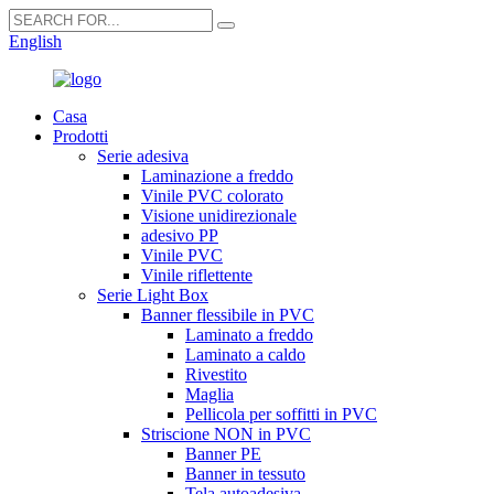
English
Casa
Prodotti
Serie adesiva
Laminazione a freddo
Vinile PVC colorato
Visione unidirezionale
adesivo PP
Vinile PVC
Vinile riflettente
Serie Light Box
Banner flessibile in PVC
Laminato a freddo
Laminato a caldo
Rivestito
Maglia
Pellicola per soffitti in PVC
Striscione NON in PVC
Banner PE
Banner in tessuto
Tela autoadesiva