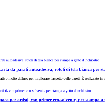
carta da parati autoadesiva, rotoli di tela bianca per s
tivo molto diffuso per migliorare l'aspetto delle pareti. È realizzato in t
ca per artisti, con primer eco-solvente, per stampa a 