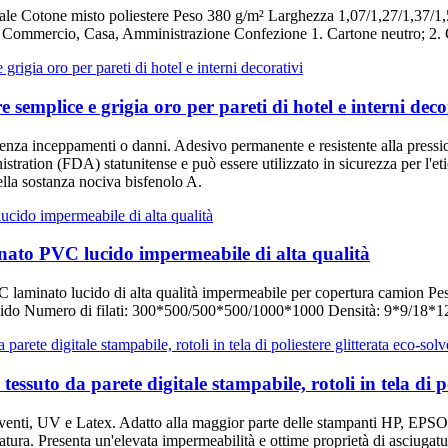
riale Cotone misto poliestere Peso 380 g/m² Larghezza 1,07/1,27/1,37/
to, Commercio, Casa, Amministrazione Confezione 1. Cartone neutro; 
emplice e grigia oro per pareti di hotel e interni deco
, senza inceppamenti o danni. Adesivo permanente e resistente alla pressi
ation (FDA) statunitense e può essere utilizzato in sicurezza per l'etich
della sostanza nociva bisfenolo A.
inato PVC lucido impermeabile di alta qualità
VC laminato lucido di alta qualità impermeabile per copertura camion
rigido Numero di filati: 300*500/500*500/1000*1000 Densità: 9*9/18*1
essuto da parete digitale stampabile, rotoli in tela di po
solventi, UV e Latex. Adatto alla maggior parte delle stampanti HP, EP
atura. Presenta un'elevata impermeabilità e ottime proprietà di asciugatu