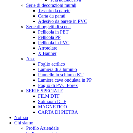
Serie di decorazioni murali
Tessuto da parete
Carta da parati
Adesivo da parete in PVC
Serie di oggetti di scena
Pellicola in PET
Pellicola PP
Pellicola in PVC
Arrotolare
X Banner
Asse
Foglio acrilico
Lamiera di alluminio
Pannello in schiuma KT
Lamiera cava ondulata in PP
Foglio di PVC Forex
SERIE SPECIALE
FILM DTF
Soluzioni DTF
MAGNETICO
CARTA DI PIETRA
Notizia
Chi siamo
Profilo Aziendale