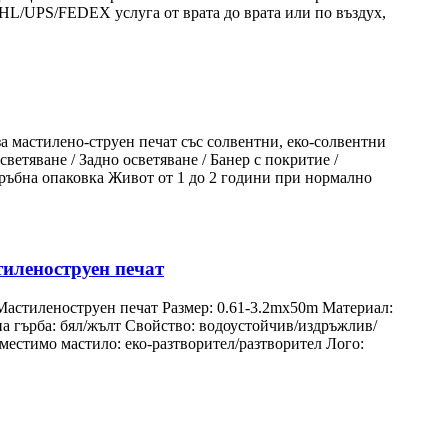
 DHL/UPS/FEDEX услуга от врата до врата или по въздух,
 мастилено-струен печат със солвентни, еко-солвентни
тяване / Задно осветяване / Банер с покритие /
тръбна опаковка Живот от 1 до 2 години при нормално
тиленоструен печат
 Мастиленоструен печат Размер: 0.61-3.2mx50m Материал:
на гърба: бял/жълт Свойство: водоустойчив/издръжлив/
местимо мастило: еко-разтворител/разтворител Лого: