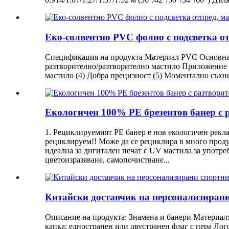
Еко-солвентно PVC фолио с подсветка о
Спецификация на продукта Материал PVC Основна 
разтворително/разтворително мастило Приложение Р
мастило (4) Добра прецизност (5) Моментално съхне
Екологичен 100% PE брезентов банер с р
1. Рециклируемият PE банер е нов екологичен рекла
рециклируем!! Може да се рециклира в много продук
идеална за дигитален печат с UV мастила за употреб
цветоизразяване, самопочистване...
Китайски доставчик на персонализиран
Описание на продукта: Знамена и банери Материал:
капка: едностранен или двустранен флаг с пера Лог