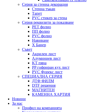
Серия за стенна декорация
Стенна тъкан
Тапет
PVC стикер за стена
Серия реквизити за показване
PET фолио
ПП фолио
PVC фолио
Навиване
X Банер
Съвет
Акрилен лист
Алуминиев лист
KT пяна
PP гофриран кух лист
PVC Форекс лист
СПЕЦИАЛНА СЕРИЯ
ДТФ ФИЛМ
DTF решения
МАГНИТЕН
КАМЕННА ХАРТИЯ
Новини
За нас
Профил на компанията