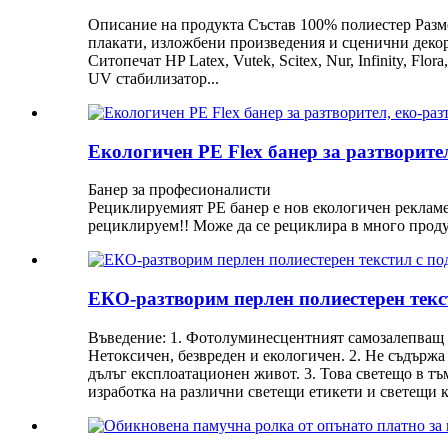
Описание на продукта Състав 100% полиестер Размер
плакати, изложбени произведения и сценични декор
Ситопечат HP Latex, Vutek, Scitex, Nur, Infinity, Fl
UV стабилизатор...
Екологичен PE Flex банер за разтворител
Банер за професионалисти
Рециклируемият PE банер е нов екологичен рекламен
рециклируем!! Може да се рециклира в много продук
ЕКО-разтворим перлен полиестерен текс
Въведение: 1. Фотолуминесцентният самозалепващ в
Нетоксичен, безвреден и екологичен. 2. Не съдържа
дълъг експлоатационен живот. 3. Това светещо в тъ
изработка на различни светещи етикети и светещи ка