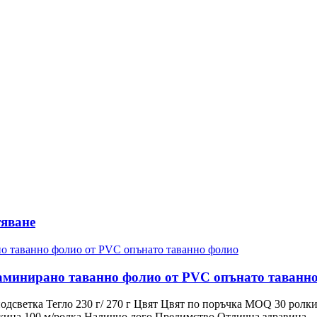
тяване
ламинирано таванно фолио от PVC опънато таванн
одсветка Тегло 230 г/ 270 г Цвят Цвят по поръчка MOQ 30 ро
 Дължина 100 м/ролка Налично лого Предимство Отлична здравина