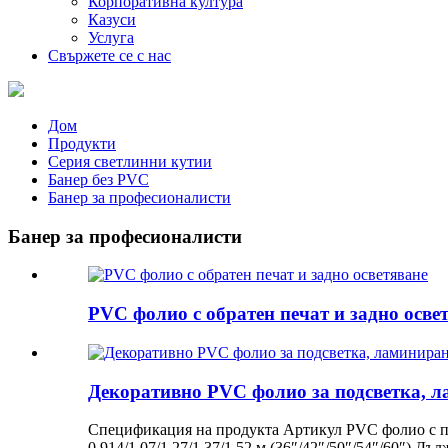
Корпоративна култура
Казуси
Услуга
Свържете се с нас
Дом
Продукти
Серия светлинни кутии
Банер без PVC
Банер за професионалисти
Банер за професионалисти
PVC фолио с обратен печат и задно осве
Декоративно PVC фолио за подсветка, 
Спецификация на продукта Артикул PVC фолио с п
0.914/1.07/1.27/1.37/1.52 м (36″/42″/50″/54″/60″)