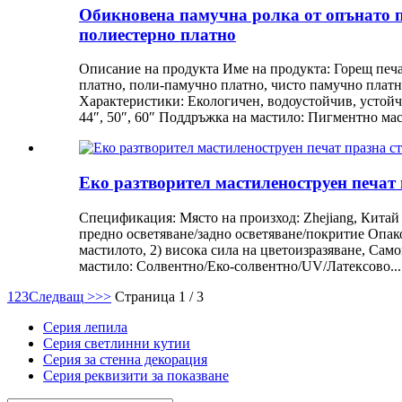
Обикновена памучна ролка от опънато пл
полиестерно платно
Описание на продукта Име на продукта: Горещ печат
платно, поли-памучно платно, чисто памучно пла
Характеристики: Екологичен, водоустойчив, устойчи
44″, 50″, 60″ Поддръжка на мастило: Пигментно мас
Еко разтворител мастиленоструен печат
Спецификация: Място на произход: Zhejiang, Кита
предно осветяване/задно осветяване/покритие Опако
мастилото, 2) висока сила на цветоизразяване, Сам
мастило: Солвентно/Еко-солвентно/UV/Латексово...
1
2
3
Следващ >
>>
Страница 1 / 3
Серия лепила
Серия светлинни кутии
Серия за стенна декорация
Серия реквизити за показване