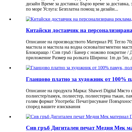
дизайн Време за доставка: Бързо време за доставка
по море Услуга: Безплатна помощ за дизайн...
Китайски доставчик на персонализирана
Описание на производството Материал PE Тегло 70
мастила и мастила на водна основа/пигментни маст
Блокиращо / Сив гръб / Банер с ножово покритие /
приложение Размер на ролката Ширина: 1m до 5m, д
Гланцово платно за художник от 100% п
Описание на продукта Марка: Shawei Digital Място 
полиестер/памук, полиестер, полиестерна тъкан, п
голям формат Употреба: Печат/рисуване Повърхност
според вашите изисквания
Сив гръб Дигитален печат Медия Мек м