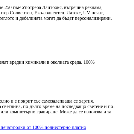
ве 250 г/м² Употреба Лайтбокс, вътрешна реклама,
тер Солвентен, Еко-солвентен, Латекс, UV печат,
т, теглото и дебелината могат да бъдат персонализирани.
делят вредни химикали в околната среда. 100%
ио и е покрит със самозалепваща се хартия.
 светлина, по-дълго време на последващо светене и по-
 или компютърно гравиране. Може да се използва и за