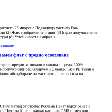
ритието 25 микрона Подходящо мастило Еко-
о (2) Ясно изображение и цвят (3) Бързо получаване на
тури (8) Устойчивост на абразия
ламен флаг с предно осветяване
 отделят вредни химикали в околната среда. 100%
ай-популярният рециклируем PE банер. Тази PE тъкан е
абилно абсорбиране на мастилото, висока сила на
Стил: Летящ Употреба: Реклама Печат върху банер с
ция Цвят на банер с капка: като ваш PMS номер или