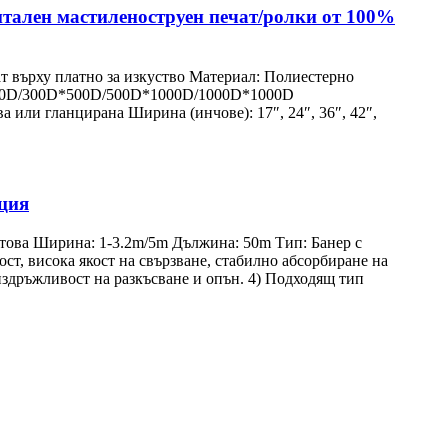
итален мастиленоструен печат/ролки от 100%
ат върху платно за изкуство Материал: Полиестерно
*500D/300D*500D/500D*1000D/1000D*1000D
 или гланцирана Ширина (инчове): 17″, 24″, 36″, 42″,
ация
това Ширина: 1-3.2m/5m Дължина: 50m Тип: Банер с
ст, висока якост на свързване, стабилно абсорбиране на
 издръжливост на разкъсване и опън. 4) Подходящ тип