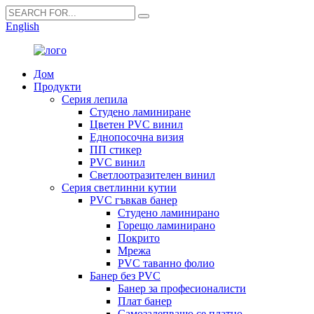
English
Дом
Продукти
Серия лепила
Студено ламиниране
Цветен PVC винил
Еднопосочна визия
ПП стикер
PVC винил
Светлоотразителен винил
Серия светлинни кутии
PVC гъвкав банер
Студено ламинирано
Горещо ламинирано
Покрито
Мрежа
PVC таванно фолио
Банер без PVC
Банер за професионалисти
Плат банер
Самозалепващо се платно