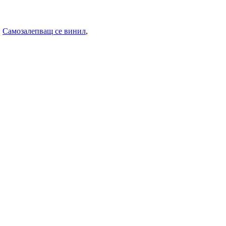
,
Самозалепващ се винил
,