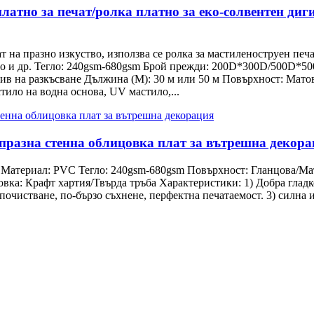
атно за печат/ролка платно за еко-солвентен диг
 на празно изкуство, използва се ролка за мастиленоструен печ
тно и др. Тегло: 240gsm-680gsm Брой прежди: 200D*300D/500D
в на разкъсване Дължина (M): 30 м или 50 м Повърхност: Матова
тило на водна основа, UV мастило,...
 празна стенна облицовка плат за вътрешна декор
й Материал: PVC Тегло: 240gsm-680gsm Повърхност: Гланцова/Ма
вка: Крафт хартия/Твърда тръба Характеристики: 1) Добра гладко
опочистване, по-бързо съхнене, перфектна печатаемост. 3) силна