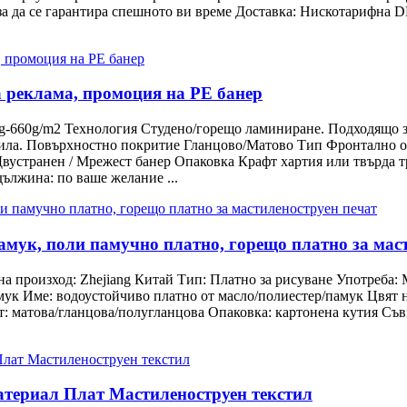
, за да се гарантира спешното ви време Доставка: Нискотарифна
 реклама, промоция на PE банер
g-660g/m2 Технология Студено/горещо ламиниране. Подходящо за
ила. Повърхностно покритие Гланцово/Матово Тип Фронтално осве
 Двустранен / Мрежест банер Опаковка Крафт хартия или твърда 
ължина: по ваше желание ...
амук, поли памучно платно, горещо платно за мас
на произход: Zhejiang Китай Тип: Платно за рисуване Употреба:
амук Име: водоустойчиво платно от масло/полиестер/памук Цвят 
: матова/гланцова/полугланцова Опаковка: картонена кутия Съв
атериал Плат Мастиленоструен текстил