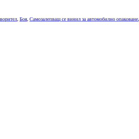
творител
,
Боя
,
Самозалепващ се винил за автомобилно опаковане