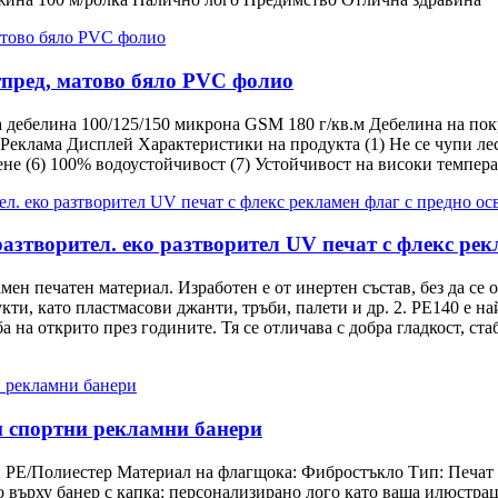
тпред, матово бяло PVC фолио
дебелина 100/125/150 микрона GSM 180 г/кв.м Дебелина на пок
еклама Дисплей Характеристики на продукта (1) Не се чупи лесн
не (6) 100% водоустойчивост (7) Устойчивост на високи темпера
азтворител. еко разтворител UV печат с флекс рек
мен печатен материал. Изработен е от инертен състав, без да се
ти, като пластмасови джанти, тръби, палети и др. 2. PE140 е н
а на открито през годините. Тя се отличава с добра гладкост, ст
и спортни рекламни банери
 PE/Полиестер Материал на флагщока: Фибростъкло Тип: Печат 
о върху банер с капка: персонализирано лого като ваша илюстра