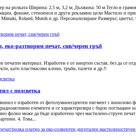
 на ролката Ширина: 2,5 м, 3,2 м; Дължина: 50 м Тегло в грамо
ации, фонове, стенописи и други рекламни цели Мастило и прин
ora, Mimaki, Roland, Mutoh и др. Персонализиране Размерът, цветъ
, еко-разтворим печат, сив/черен гръб
 печатен материал. Изработен е от инертен състав, без да се от
ти, като пластмасови клони, тръби, палети и др.!!
тил с подсветка
инил е изработен от фотолуминесцентен пигмент с винилово фол
 радиоактивни елементи и се характеризира с бързо поглъщане на
мно фолио може да бъде изработено чрез мастилено-струен печат
ртини. 4. Това...