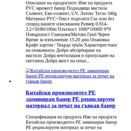
Описание на продуктите: Име на продукта
PVC мрежест банер Подходящи мастила
Солвент, Еко-солвент, UV, Латекс Тегло 340g
Материал PVC+Текст подплата Със или без
според вашите изисквания Размер 0.914-
3.2×50/80/100m Плътност 1000*1000D 9*9
Повърхност Гланцова/Матова Гръб Черен
Време за изпълнение 15-20 дни Опаковка
Крафт хартия / Твърда тръба Характеристики
на опаковката: Добро абсорбиране на
мастило Добра вентилация и пропускане на
светлина Добра якост на опън...
Китайски производител PE
ламиниран банер PE рециклируем
материал за печат на гъвкав банер
Спецификация на продукта Име на продукта
Китайски производител PE ламиниран банер
PE рециклируем материал за печат на