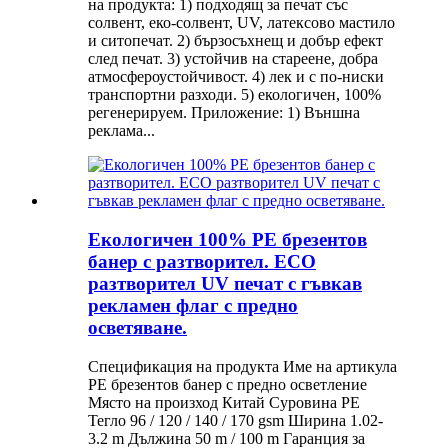
на продукта: 1) подходящ за печат със
солвент, еко-солвент, UV, латексово мастило
и ситопечат. 2) бързосъхнещ и добър ефект
след печат. 3) устойчив на стареене, добра
атмосфероустойчивост. 4) лек и с по-ниски
транспортни разходи. 5) екологичен, 100%
регенерируем. Приложение: 1) Външна
реклама...
Екологичен 100% PE брезентов
банер с разтворител. ECO
разтворител UV печат с гъвкав
рекламен флаг с предно
осветяване.
Спецификация на продукта Име на артикула
PE брезентов банер с предно осветление
Място на произход Китай Суровина PE
Тегло 96 / 120 / 140 / 170 gsm Ширина 1.02-
3.2 m Дължина 50 m / 100 m Гаранция за