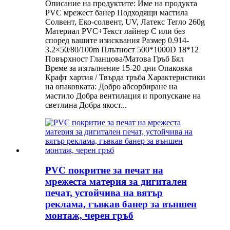
Описание на продуктите: Име на продукта
PVC мрежест банер Подходящи мастила
Солвент, Еко-солвент, UV, Латекс Тегло 260g
Материал PVC+Текст лайнер С или без
според вашите изисквания Размер 0.914-
3.2×50/80/100m Плътност 500*1000D 18*12
Повърхност Гланцова/Матова Гръб Бял
Време за изпълнение 15-20 дни Опаковка
Крафт хартия / Твърда тръба Характеристики
на опаковката: Добро абсорбиране на
мастило Добра вентилация и пропускане на
светлина Добра якост...
PVC покритие за печат на
мрежеста материя за дигитален
печат, устойчива на вятър
реклама, гъвкав банер за външен
монтаж, черен гръб