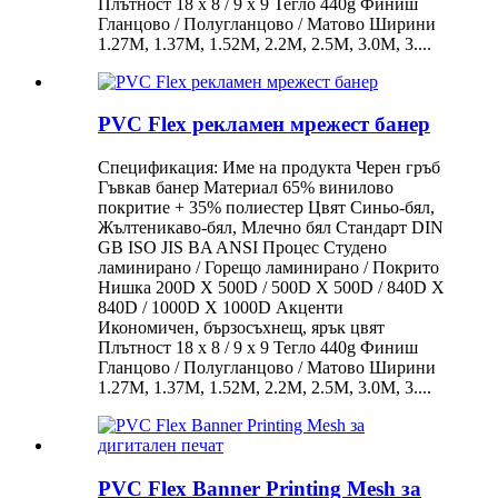
Плътност 18 x 8 / 9 x 9 Тегло 440g Финиш
Гланцово / Полугланцово / Матово Ширини
1.27M, 1.37M, 1.52M, 2.2M, 2.5M, 3.0M, 3....
PVC Flex рекламен мрежест банер
Спецификация: Име на продукта Черен гръб
Гъвкав банер Материал 65% винилово
покритие + 35% полиестер Цвят Синьо-бял,
Жълтеникаво-бял, Млечно бял Стандарт DIN
GB ISO JIS BA ANSI Процес Студено
ламинирано / Горещо ламинирано / Покрито
Нишка 200D X 500D / 500D X 500D / 840D X
840D / 1000D X 1000D Акценти
Икономичен, бързосъхнещ, ярък цвят
Плътност 18 x 8 / 9 x 9 Тегло 440g Финиш
Гланцово / Полугланцово / Матово Ширини
1.27M, 1.37M, 1.52M, 2.2M, 2.5M, 3.0M, 3....
PVC Flex Banner Printing Mesh за