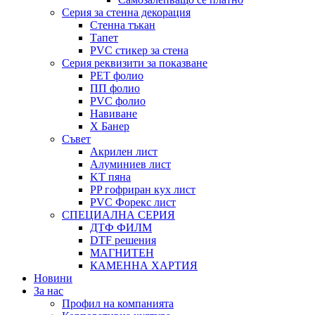
Серия за стенна декорация
Стенна тъкан
Тапет
PVC стикер за стена
Серия реквизити за показване
PET фолио
ПП фолио
PVC фолио
Навиване
X Банер
Съвет
Акрилен лист
Алуминиев лист
KT пяна
PP гофриран кух лист
PVC Форекс лист
СПЕЦИАЛНА СЕРИЯ
ДТФ ФИЛМ
DTF решения
МАГНИТЕН
КАМЕННА ХАРТИЯ
Новини
За нас
Профил на компанията