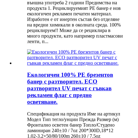
външна употреба 2 години Предимства на
продукта 1. Рециклируемият PE банер е нов
екологичен рекламен печатен материал.
Изработен е от инертен състав без отделяне
на вредни химикали в околната среда. 100%
рециклируем!! Може да се рециклира в
много продукти, като например пластмасови
ленти, п...
Екологичен 100% PE брезентов
банер с разтворител. ECO
разтворител UV печат с гъвкав
рекламен флаг с предно
осветяване.
Спецификация на продукта Име на артикул
Модел Тип тегло/унции Прежда Размер (м)
Фронтално осветен банер Топло/Студено
ламиниран 240±10 / 7oz 200*300D,18*12
1.02-3.2×50/80/100m 260±10 / 7.5oz