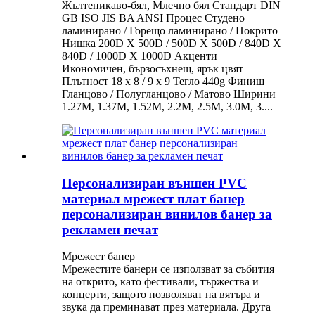
Жълтеникаво-бял, Млечно бял Стандарт DIN
GB ISO JIS BA ANSI Процес Студено
ламинирано / Горещо ламинирано / Покрито
Нишка 200D X 500D / 500D X 500D / 840D X
840D / 1000D X 1000D Акценти
Икономичен, бързосъхнещ, ярък цвят
Плътност 18 x 8 / 9 x 9 Тегло 440g Финиш
Гланцово / Полугланцово / Матово Ширини
1.27M, 1.37M, 1.52M, 2.2M, 2.5M, 3.0M, 3....
Персонализиран външен PVC
материал мрежест плат банер
персонализиран винилов банер за
рекламен печат
Мрежест банер
Мрежестите банери се използват за събития
на открито, като фестивали, тържества и
концерти, защото позволяват на вятъра и
звука да преминават през материала. Друга