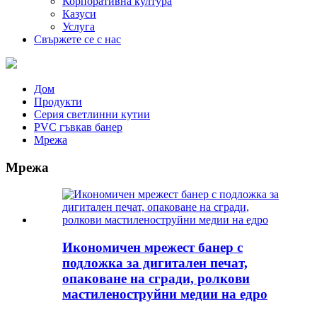
Корпоративна култура
Казуси
Услуга
Свържете се с нас
Дом
Продукти
Серия светлинни кутии
PVC гъвкав банер
Мрежа
Мрежа
Икономичен мрежест банер с
подложка за дигитален печат,
опаковане на сгради, ролкови
мастиленоструйни медии на едро