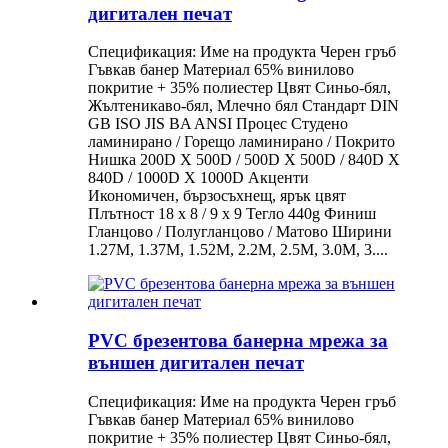
дигитален печат
Спецификация: Име на продукта Черен гръб
Гъвкав банер Материал 65% винилово
покритие + 35% полиестер Цвят Синьо-бял,
Жълтеникаво-бял, Млечно бял Стандарт DIN
GB ISO JIS BA ANSI Процес Студено
ламинирано / Горещо ламинирано / Покрито
Нишка 200D X 500D / 500D X 500D / 840D X
840D / 1000D X 1000D Акценти
Икономичен, бързосъхнещ, ярък цвят
Плътност 18 x 8 / 9 x 9 Тегло 440g Финиш
Гланцово / Полугланцово / Матово Ширини
1.27M, 1.37M, 1.52M, 2.2M, 2.5M, 3.0M, 3....
PVC брезентова банерна мрежа за
външен дигитален печат
Спецификация: Име на продукта Черен гръб
Гъвкав банер Материал 65% винилово
покритие + 35% полиестер Цвят Синьо-бял,