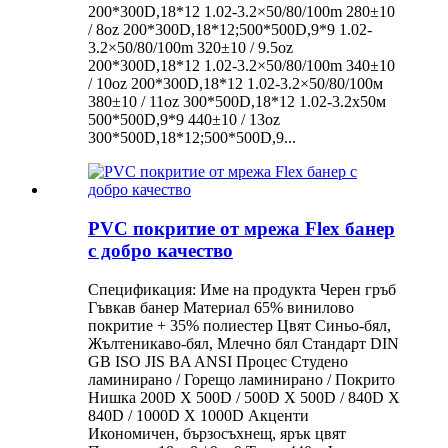
200*300D,18*12 1.02-3.2×50/80/100m 280±10
/ 8oz 200*300D,18*12;500*500D,9*9 1.02-
3.2×50/80/100m 320±10 / 9.5oz
200*300D,18*12 1.02-3.2×50/80/100m 340±10
/ 10oz 200*300D,18*12 1.02-3.2×50/80/100м
380±10 / 11oz 300*500D,18*12 1.02-3.2x50м
500*500D,9*9 440±10 / 13oz
300*500D,18*12;500*500D,9...
PVC покритие от мрежа Flex банер
с добро качество
Спецификация: Име на продукта Черен гръб
Гъвкав банер Материал 65% винилово
покритие + 35% полиестер Цвят Синьо-бял,
Жълтеникаво-бял, Млечно бял Стандарт DIN
GB ISO JIS BA ANSI Процес Студено
ламинирано / Горещо ламинирано / Покрито
Нишка 200D X 500D / 500D X 500D / 840D X
840D / 1000D X 1000D Акценти
Икономичен, бързосъхнещ, ярък цвят