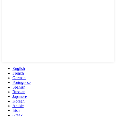
English
French
German
Portuguese
Spanish
Russian
Japanese
Korean
Arabic
Irish
Greek