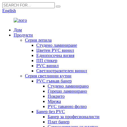
English
Дом
Продукти
Серия лепила
Студено ламиниране
Цветен PVC винил
Еднопосочна визия
ПП стикер
PVC винил
Светлоотразителен винил
Серия светлинни кутии
PVC гъвкав банер
Студено ламинирано
Горещо ламинирано
Покрито
Мрежа
PVC таванно фолио
Банер без PVC
Банер за професионалисти
Плат банер
Самозалепващо се платно