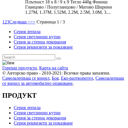
Плътност 18 x 8 / 9 x 9 Тегло 440g Финиш
Гланцово / Полугланцово / Матово Ширини
1.27M, 1.37M, 1.52M, 2.2M, 2.5M, 3.0M, 3....
1
2
3
Следващ >
>>
Страница 1 / 3
Серия лепила
Серия светлинни кутии
Серия за стенна декорация
Серия реквизити за показване
Горещи продукти
,
Карта на сайта
© Авторско право - 2010-2021: Всички права запазени.
Самозалепващ се винил
,
Боя
,
Еко-разтворител
,
Самозалепващ
се винил за автомобилно опаковане
,
ПРОДУКТ
Серия лепила
Серия светлинни кутии
Серия за стенна декорация
Серия реквизити за показване