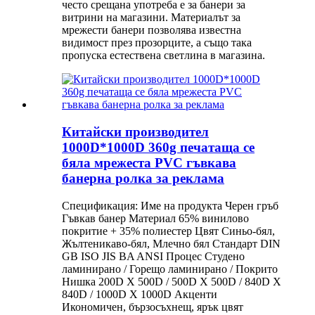
често срещана употреба е за банери за
витрини на магазини. Материалът за
мрежести банери позволява известна
видимост през прозорците, а също така
пропуска естествена светлина в магазина.
Китайски производител
1000D*1000D 360g печатаща се
бяла мрежеста PVC гъвкава
банерна ролка за реклама
Спецификация: Име на продукта Черен гръб
Гъвкав банер Материал 65% винилово
покритие + 35% полиестер Цвят Синьо-бял,
Жълтеникаво-бял, Млечно бял Стандарт DIN
GB ISO JIS BA ANSI Процес Студено
ламинирано / Горещо ламинирано / Покрито
Нишка 200D X 500D / 500D X 500D / 840D X
840D / 1000D X 1000D Акценти
Икономичен, бързосъхнещ, ярък цвят