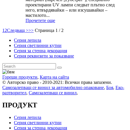
проектирани UV лампи следват плътно след
него, втвърдявайки – или изсушавайки –
мастилото...
Прочетете още
1
2
Следващ >
>>
Страница 1 / 2
Серия лепила
Серия светлинни кутии
Серия за стенна декорация
Серия реквизити за показване
Горещи продукти
,
Карта на сайта
© Авторско право - 2010-2021: Всички права запазени.
Самозалепващ се винил за автомобилно опаковане
,
Боя
,
Еко-
разтворител
,
Самозалепващ се винил
,
ПРОДУКТ
Серия лепила
Серия светлинни кутии
Серия за стенна декорация