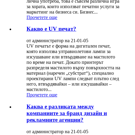
лична употреба, това е съвсем различна игра
за хората, които използват печатни услуги за
маркетинг на бизнеса си. Бизнес...
Прочетете още
Какво е UV печат?
от администратор на 21-01-05
UV печатът е форма на дигитален печат,
която използва ултравиолетови лампи за
изсушаване или втвърдяване на мастилото
по време на печат. Докато принтерът
разпределя мастилото върху повърхността на
материал (наречен „субстрат“), специално
проектирани UV лампи следват плътно след
него, втвърдявайки – или изсушавайки –
мастилото...
Прочетете още
Каква е разликата между
компаниите за бранд дизайн и
рекламните агенции?
от администратор на 21-01-05