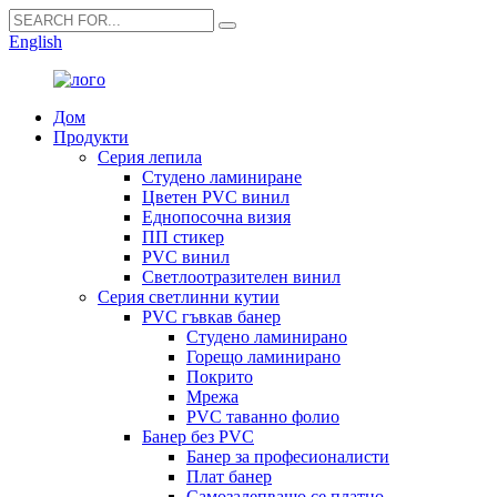
English
Дом
Продукти
Серия лепила
Студено ламиниране
Цветен PVC винил
Еднопосочна визия
ПП стикер
PVC винил
Светлоотразителен винил
Серия светлинни кутии
PVC гъвкав банер
Студено ламинирано
Горещо ламинирано
Покрито
Мрежа
PVC таванно фолио
Банер без PVC
Банер за професионалисти
Плат банер
Самозалепващо се платно