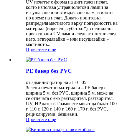
UV печатът е форма на дигитален печат,
която използва ултравиолетови лампи за
изсушаване или втвърдяване на мастилото
по време на печат. Докато принтерът
разпределя мастилото върху повърхността на
материал (наречен „субстрат“), специално
проектирани UV лампи следват плътно след
него, втвърдявайки – или изсушавайки –
мастилото...
Прочетете още
PE банер без PVC
от администратор на 21-01-05
Зелени печатни материали – PE банер с
ширина 5 м, без PVC, ширина 5 м, може да
се отпечата с еко-разтворител, разтворител,
UV, HP латекс. Грамовете могат да бъдат 100
г, 110 г, 120 г, 140 г, 160 г, 170 г, без PVC,
рециклируеми, безшевни.
Прочетете още