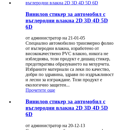
Винилов стикер за автомобил с
въглеродни влакна 2D 3D 4D 5D
6D
от администратор на 21-01-05
Специално автомобилно триизмерно фолио
от въглеродни влакна, изработено от
висококачествено PVC влакно, никога не
избледнява, този продукт е дишащ стикер,
предотвратява образуването на мехурчета.
Избраните материали са леки по качество,
добри по здравина, здрави по издръжливост
и лесни за изграждане. Този продукт е
екологично защитен...
Прочетете още
Винилов стикер за автомобил с
въглеродни влакна 2D 3D 4D 5D
6D
от администратор на 20-12-13