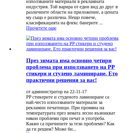
използваните материали в рекламната
индустрия. Той варира от един вид до друг в
различните области на приложение, а цената
му също е различна. Нещо повече,
класификацията на флекс банерите ...
Прочетете още
През зимата има основно четири
проблема при използването на PP
стикери и студено ламиниране. Ето
практични решения за вас!
от администратор на 22-11-17
PP стикерите и студеното ламиниране са
най-често използваните материали за
рекламни печатници. При промяна на
температурата през зимата лесно възникват
някои проблеми при печат и употреба.
Какви са причините за тези проблеми? Как
да ги решим? Може би...