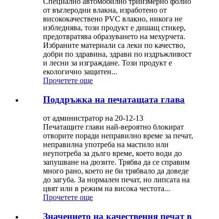
Специално автомобилно триизмерно фолио
от въглеродни влакна, изработено от
висококачествено PVC влакно, никога не
избледнява, този продукт е дишащ стикер,
предотвратява образуването на мехурчета.
Избраните материали са леки по качество,
добри по здравина, здрави по издръжливост
и лесни за изграждане. Този продукт е
екологично защитен...
Прочетете още
Поддръжка на печатащата глава
от администратор на 20-12-13
Печатащите глави най-вероятно блокират
отворите поради неправилно време за печат,
неправилна употреба на мастило или
неупотреба за дълго време, което води до
запушване на дюзите. Трябва да се справим
много рано, което не би трябвало да доведе
до загуба. За нормален печат, но липсата на
цвят или в режим на висока честота...
Прочетете още
Значението на качествения печат в