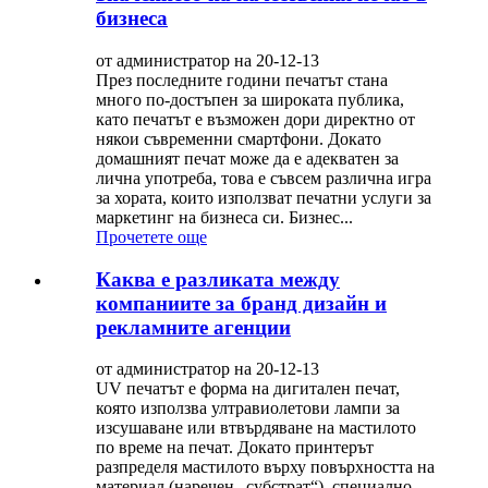
бизнеса
от администратор на 20-12-13
През последните години печатът стана
много по-достъпен за широката публика,
като печатът е възможен дори директно от
някои съвременни смартфони. Докато
домашният печат може да е адекватен за
лична употреба, това е съвсем различна игра
за хората, които използват печатни услуги за
маркетинг на бизнеса си. Бизнес...
Прочетете още
Каква е разликата между
компаниите за бранд дизайн и
рекламните агенции
от администратор на 20-12-13
UV печатът е форма на дигитален печат,
която използва ултравиолетови лампи за
изсушаване или втвърдяване на мастилото
по време на печат. Докато принтерът
разпределя мастилото върху повърхността на
материал (наречен „субстрат“), специално