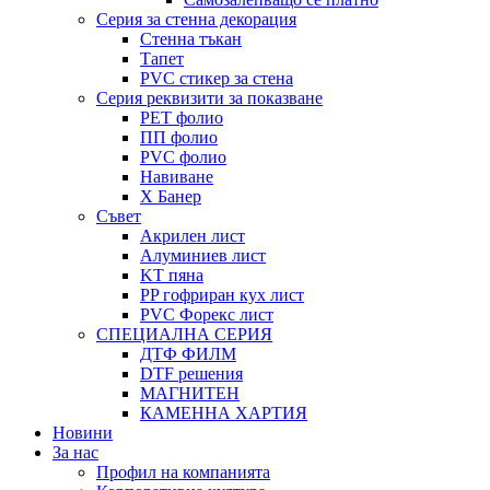
Серия за стенна декорация
Стенна тъкан
Тапет
PVC стикер за стена
Серия реквизити за показване
PET фолио
ПП фолио
PVC фолио
Навиване
X Банер
Съвет
Акрилен лист
Алуминиев лист
KT пяна
PP гофриран кух лист
PVC Форекс лист
СПЕЦИАЛНА СЕРИЯ
ДТФ ФИЛМ
DTF решения
МАГНИТЕН
КАМЕННА ХАРТИЯ
Новини
За нас
Профил на компанията