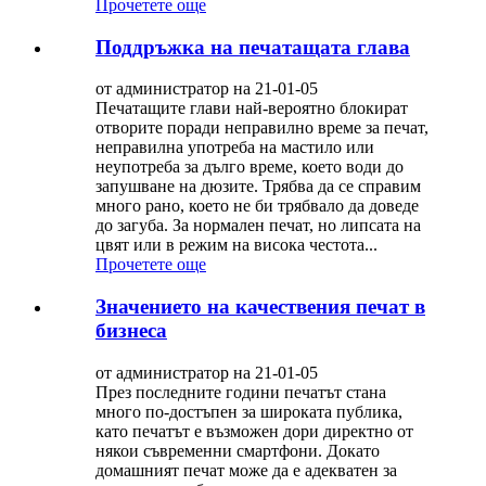
Прочетете още
Поддръжка на печатащата глава
от администратор на 21-01-05
Печатащите глави най-вероятно блокират
отворите поради неправилно време за печат,
неправилна употреба на мастило или
неупотреба за дълго време, което води до
запушване на дюзите. Трябва да се справим
много рано, което не би трябвало да доведе
до загуба. За нормален печат, но липсата на
цвят или в режим на висока честота...
Прочетете още
Значението на качествения печат в
бизнеса
от администратор на 21-01-05
През последните години печатът стана
много по-достъпен за широката публика,
като печатът е възможен дори директно от
някои съвременни смартфони. Докато
домашният печат може да е адекватен за