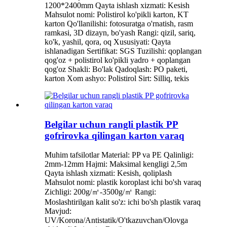
1200*2400mm Qayta ishlash xizmati: Kesish
Mahsulot nomi: Polistirol ko'pikli karton, KT
karton Qo'llanilishi: fotosuratga o'rnatish, rasm
ramkasi, 3D dizayn, bo'yash Rangi: qizil, sariq,
ko'k, yashil, qora, oq Xususiyati: Qayta
ishlanadigan Sertifikat: SGS Tuzilishi: qoplangan
qog'oz + polistirol ko'pikli yadro + qoplangan
qog'oz Shakli: Bo'lak Qadoqlash: PO paketi,
karton Xom ashyo: Polistirol Sirt: Silliq, tekis
Belgilar uchun rangli plastik PP
gofrirovka qilingan karton varaq
Muhim tafsilotlar Material: PP va PE Qalinligi:
2mm-12mm Hajmi: Maksimal kengligi 2,5m
Qayta ishlash xizmati: Kesish, qoliplash
Mahsulot nomi: plastik koroplast ichi bo'sh varaq
Zichligi: 200g/㎡-3500g/㎡ Rangi:
Moslashtirilgan kalit so'z: ichi bo'sh plastik varaq
Mavjud:
UV/Korona/Antistatik/O'tkazuvchan/Olovga