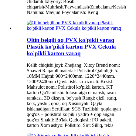
chidamli Ixtiyoriy: Bosib
chiqarish/Muhrlash/Payvandlash/Zımbalama/Kesish
Namuna: Mavjud Foydalanish: Keng
Oltin belgili oq PVX ko'pikli varaq
Plastik ko'pikli karton PVX Cekula
ko'pikli karton varaq
Kelib chiqishi joyi: Zhejiang, Xitoy Brend nomi:
Shawei Raqamli material: Polistirol Qalinligi: 5-
10MM Hajmi: 900*2400mm, 1220*2440mm,
1200*2400mm Qayta ishlash xizmati: Kesish
Mahsulot nomi: Polistirol ko'pikli karton, KT
karton Qo'llanilishi: fotosuratga o'rnatish, rasm
ramkasi, 3D dizayn, bo'yash Rangi: qizil, sariq,
ko'k, yashil, qora, oq Xususiyati: Qayta
ishlanadigan Sertifikat: SGS Tuzilishi: qoplangan
qog'oz + polistirol ko'pikli yadro + qoplangan
qog'oz Shakli: Bo'lak Qadoqlash: PO paketi,
karton Xom ashyo: Polistirol Sirt: Silliq, tekis