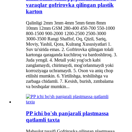
varaqlar gofrirovka qilingan plastik
karton
Qalinligi 2mm 3mm 4mm 5mm 6mm 8mm
10mm 12mm GSM 280-400 450-700 550-1000
800-1500 900-2000 1200-2500 2500-3000
3000-3500 Rangi Shaffof, Oq, Qizil, Sariq,
Moviy, Yashil, Qora, Kulrang Xususiyatlari 1.
Suv ta'sirida emas. 2. Gofrirovka qilingan tolali
kartonga qaraganda kuchliroq va bardoshliroq. 3.
Juda yengil. 4. Metall yoki yog'och kabi
zanglamaydi, chirimaydi, mog'orlanmaydi yoki
korroziyaga uchramaydi. 5. Oson va aniq chop
etilishi mumkin. 6. Yirtilishga, teshilishga va
zarbaga chidamli. 7. Kesish, burish, zımbalama
va boshqalar mumkin...
PP ichi bo'sh panjarali plastmassa
qatlamli taxta
Mahsulot tavsifi Gofrirovka qilingan plastmassa