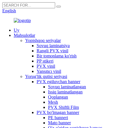
English
Uy
Mahsulotlar
Yopishqoq seriyalar
Sovuq laminatsiya
Rangli PVX vinil
Bir tomonlama ko'rish
PP stikeri
PVX vinil
Yansıtıcı vinil
Yorug'lik qutisi seriyasi
PVX egiluvchan banner
Sovuq laminatlangan
Issiq laminatlangan
Qoplangan
Mesh
PVX Shiftli Film
PVX bo'lmagan banner
PE banneri
Mato banner
O'z-o'zidan yopishqoq kanvas