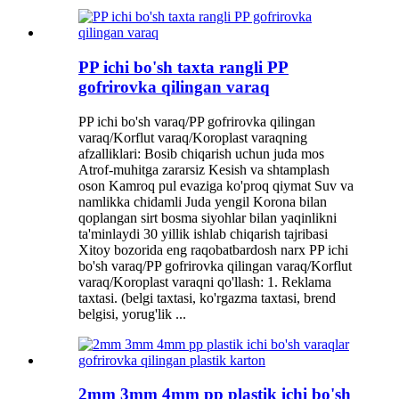
PP ichi bo'sh taxta rangli PP
gofrirovka qilingan varaq
PP ichi bo'sh varaq/PP gofrirovka qilingan
varaq/Korflut varaq/Koroplast varaqning
afzalliklari: Bosib chiqarish uchun juda mos
Atrof-muhitga zararsiz Kesish va shtamplash
oson Kamroq pul evaziga ko'proq qiymat Suv va
namlikka chidamli Juda yengil Korona bilan
qoplangan sirt bosma siyohlar bilan yaqinlikni
ta'minlaydi 30 yillik ishlab chiqarish tajribasi
Xitoy bozorida eng raqobatbardosh narx PP ichi
bo'sh varaq/PP gofrirovka qilingan varaq/Korflut
varaq/Koroplast varaqni qo'llash: 1. Reklama
taxtasi. (belgi taxtasi, ko'rgazma taxtasi, brend
belgisi, yorug'lik ...
2mm 3mm 4mm pp plastik ichi bo'sh