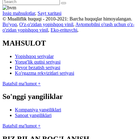
Issiq mahsulotlar
,
Sayt xaritasi
© Mualliflik huquqi - 2010-2021: Barcha huquqlar himoyalangan.
Bo'yoq
,
O'z-o'zidan yopishqoq vinil
,
Avtomobilni o'rash uchun o'z-
o'zidan yopishqoq vinil
,
Eko-erituvchi
,
MAHSULOT
Yopishqoq seriyalar
Yorug'lik qutisi seriyasi
Devor bezatish seriyasi
Ko'rgazma rekvizitlari seriyasi
Batafsil ma'lumot +
So'nggi yangiliklar
Kompaniya yangiliklari
Sanoat yangiliklari
Batafsil ma'lumot +