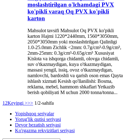
moslashtirilgan o'lchamdagi PVX
ko'pikli varaq Oq PVX ko'pikli
karton
Mahsulot tavsifi Mahsulot Oq PVX ko'pikli
karton Hajmi 1220*2440mm, 1560*3050mm,
2050*3050mm yoki moslashtirilgan Qalinligi
1.0-25.0mm Zichlik <2mm: 0.7g/cm³-0.9g/cm³,
2mm-25mm: 0.3g/cm³-0.65g/cm³ Xususiyat
Kislota va ishqorga chidamli, olovga chidamli,
suv o'tkazmaydigan, kuya o'tkazmaydigan,
massasi yengil, issiq, ovoz o'tkazmaydigan,
namlovchi, bardoshli va qarish oson emas Qayta
ishlash xizmati Kesish qo'llanilishi: Bosma,
reklama, mebel, hammom shkaflari Yetkazib
berish qobiliyati M uchun 2000 tonna/tonna...
1
2
Keyingi >
>>
1/2-sahifa
Yopishqoq seriyalar
Yorug'lik qutisi seriyasi
Devor bezatish seriyasi
Ko'rgazma rekvizitlari seriyasi