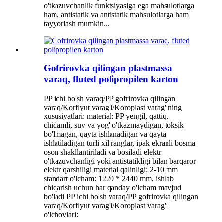
o'tkazuvchanlik funktsiyasiga ega mahsulotlarga
ham, antistatik va antistatik mahsulotlarga ham
tayyorlash mumkin...
Gofrirovka qilingan plastmassa
varaq, fluted polipropilen karton
PP ichi bo'sh varaq/PP gofrirovka qilingan
varaq/Korflyut varag'i/Koroplast varag'ining
xususiyatlari: material: PP yengil, qattiq,
chidamli, suv va yog' o'tkazmaydigan, toksik
bo'lmagan, qayta ishlanadigan va qayta
ishlatiladigan turli xil ranglar, ipak ekranli bosma
oson shakllantiriladi va bosiladi elektr
o'tkazuvchanligi yoki antistatikligi bilan barqaror
elektr qarshiligi material qalinligi: 2-10 mm
standart o'lcham: 1220 * 2440 mm, ishlab
chiqarish uchun har qanday o'lcham mavjud
bo'ladi PP ichi bo'sh varaq/PP gofrirovka qilingan
varaq/Korflyut varag'i/Koroplast varag'i
o'lchovlari: