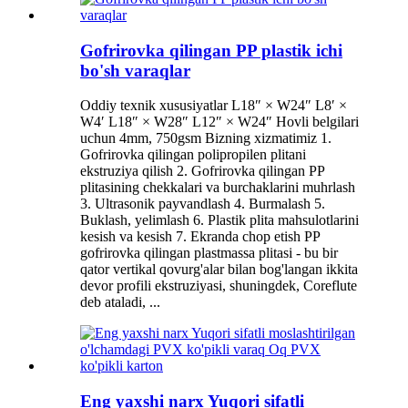
Gofrirovka qilingan PP plastik ichi
bo'sh varaqlar
Oddiy texnik xususiyatlar L18″ × W24″ L8′ ×
W4′ L18″ × W28″ L12″ × W24″ Hovli belgilari
uchun 4mm, 750gsm Bizning xizmatimiz 1.
Gofrirovka qilingan polipropilen plitani
ekstruziya qilish 2. Gofrirovka qilingan PP
plitasining chekkalari va burchaklarini muhrlash
3. Ultrasonik payvandlash 4. Burmalash 5.
Buklash, yelimlash 6. Plastik plita mahsulotlarini
kesish va kesish 7. Ekranda chop etish PP
gofrirovka qilingan plastmassa plitasi - bu bir
qator vertikal qovurg'alar bilan bog'langan ikkita
devor profili ekstruziyasi, shuningdek, Coreflute
deb ataladi, ...
Eng yaxshi narx Yuqori sifatli