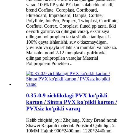
varaq 100% PP yoki PE dan ishlab chiqariladi,
brend Corflute, Coroplast, Corriboard,
Fluteboard, Impraboard, Danpla, Corlite,
Polyflute, IntePro, Proplex, Twinplast, Corriflute,
Corflute, Correx, Coroplast, fluted pp taxta, ikki
devorli gofrirovka qilingan varaq, ekstruziya
qilingan polipropilen taxta sifatida tanilgan. U
100% qayta ishlanishi, suv o'tkazmaydigan,
yuvilishi va qayta ishlatilishi mumkin va hokazo.
Mahsulot nomi 2-12 mm plastik gofrirovka
qilingan polipropilen varaqlar Material
Polipropilen/ Polietilen ...
0.35-0.9 zichlikdagi PVX ko'pikli
karton / Sintra PVX ko'pikli karton /
PVXsiz ko'pikli varaq
Kelib chiqishi joyi: Zhejiang, Xitoy Brend nomi:
Shawei Raqamli material: Polistirol Qalinligi: 5-
10MM Hajmi: 900*2400mm, 1220*2440mm,