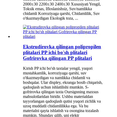
2000±30 2200±30 2400±30 Xususiyati Yengil,
Toksik emas, Ifloslanishsiz, Suv/namlikka
chidamli Korroziyaga qarshi, Chidamlilik, Suv
o'tkazmaydigan Ekologik toza, ...
Ekstrudirovka qilingan polipropilen
plitalari PP ichi bo'sh plitalari
Gofrirovka qilingan PP plitalari
Kirish PP ichi bo'sh taxtalar yengil, yuqori
mustahkamlik, korroziyaga qarshi, suv
o'tkazmaydigan va namlikka chidamli va
boshqalar. Ular displey, ekranga bosib chiqarish,
qadoqlash uchun ishlatilishi mumkin. S-
gofrirovka qilingan taxta Oursignning maxsus
mahsulotlaridan biridir. Ushbu materialdan
tayyorlangan qadoqlash qutisi yuqori zichlik va
uzoq muddatli chidamlilikka ega. Va bu
materialni qayta ishlatish va osongina tozalash
mumkin. Shunday qilib, uni elektr