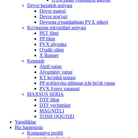
Devor bezatish seriyasi
Devor matosi
Devor qog'ozi
Devorga o'rnatiladigan PVX stikeri
Ko'rgazma rekvizitlari seriyasi
PET filmi
PP filmi
PVX plyonka
O'ralib oling
X Banner
Kengash
Akril varaq
Alyuminiy varaq
KT ko'pikli taxtasi
PP gofrirovka qilingan ichi bo'sh varaq
PVX Forex varaqasi
MAXSUS SERIA
DTF filmi
DTF yechimlari
MAGNITLI
TOSH QOG'OZI
Yangiliklar
Biz haqimizda
Kompaniya profili