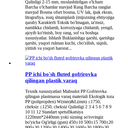
Qalinligi 2-15 mm, moslashtirilgan o'lcham
Barcha o'lchamlar mavjud Rang Barcha ranglar
mavjud Bosma ofset bosma, UV lak, ipak ekran,
litografiya, issiq shtamplash (mijozning ehtiyojiga
qarab) Xarakterli Toksik bo'lmagan, ta'msiz,
namlikka chidamli, korroziyaga chidamli, yengil,
ajoyib ko'rinish, boy rang, sof va boshqa
xususiyatlar. Ishlash Buklanishga qarshi, qarishga
qarshi, yuqori rulman kuchi, cho'zilish, siqish,
yirtish va yuqori harorat...
PP ichi bo'sh fluted gofrirovka
qilingan plastik varaq
Texnik xususiyatlari Mahsulot PP Gofrirovka
qilingan plastmassa varaq materiali Ekologik toza
PP (polipropilen) W(mm)&L(mm) ≤1750,
cheksiz ≤1250, cheksiz Qalinligi 2 3 4 5 6 7 8 9
10 11 12 Standart spetsifikatsiya
1220mm*2440mm yoki sizning so'rovingiz
bo'yicha Og'irligi (gsm) 450±10 500±15 700±20
900±30 1200±30 1400±30 1600±30 1800±30