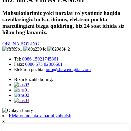
BIZ BILAN BOG'LANISH
Mahsulotlarimiz yoki narxlar ro'yxatimiz haqida
savollaringiz bo'lsa, iltimos, elektron pochta
manzilingizni bizga qoldiring, biz 24 soat ichida siz
bilan bog'lanamiz.
OBUNA BO'LING
Tel:
0086 15921745861
Faks:
0086 573 82866661
Elektron pochta:
info@shaweidigital.com
Bizni kuzatib boring:
Elektron pochta xabarini yuborish
x