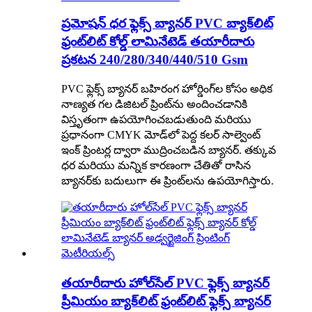
ప్రమోషన్ ధర ఫ్లెక్స్ బ్యానర్ PVC బ్యాక్‌లిట్
ఫ్రంట్‌లిట్ కోల్డ్ లామినేటెడ్ తయారీదారు
ప్రకటన 240/280/340/440/510 Gsm
PVC ఫ్లెక్స్ బ్యానర్ బహిరంగ హోర్డింగ్‌ల కోసం అధిక
నాణ్యత గల డిజిటల్ ప్రింట్‌ను అందించడానికి
విస్తృతంగా ఉపయోగించబడుతుంది మరియు
ప్రధానంగా CMYK మోడ్‌లో పెద్ద కలర్ సాల్వెంట్
ఇంక్ ప్రింటర్ల ద్వారా ముద్రించబడిన బ్యానర్. తక్కువ
ధర మరియు మన్నిక కారణంగా చేతితో రాసిన
బ్యానర్‌కు బదులుగా ఈ ప్రింట్‌లను ఉపయోగిస్తారు.
తయారీదారు హోల్‌సేల్ PVC ఫ్లెక్స్ బ్యానర్
ప్రీమియం బ్యాక్‌లిట్ ఫ్రంట్‌లిట్ ఫ్లెక్స్ బ్యానర్