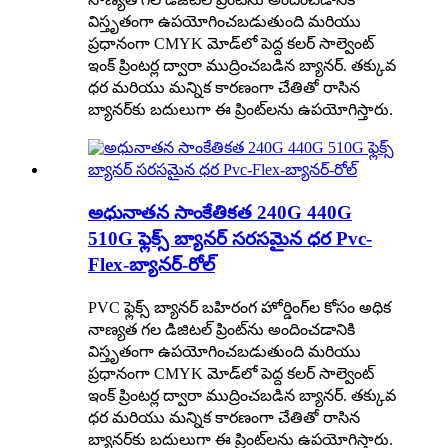
విస్తృతంగా ఉపయోగించబడుతుంది మరియు
ప్రధానంగా CMYK మోడ్‌లో పెద్ద కలర్ సాల్వెంట్
ఇంక్ ప్రింటర్ల ద్వారా ముద్రించబడిన బ్యానర్. తక్కువ
ధర మరియు మన్నిక కారణంగా చేతితో రాసిన
బ్యానర్‌కు బదులుగా ఈ ప్రింట్‌లను ఉపయోగిస్తారు.
అధునాతన సాంకేతికత 240G 440G
510G ఫ్లెక్స్ బ్యానర్ సరసమైన ధర Pvc-
Flex-బ్యానర్-రోల్
PVC ఫ్లెక్స్ బ్యానర్ బహిరంగ హోర్డింగ్‌ల కోసం అధిక
నాణ్యత గల డిజిటల్ ప్రింట్‌ను అందించడానికి
విస్తృతంగా ఉపయోగించబడుతుంది మరియు
ప్రధానంగా CMYK మోడ్‌లో పెద్ద కలర్ సాల్వెంట్
ఇంక్ ప్రింటర్ల ద్వారా ముద్రించబడిన బ్యానర్. తక్కువ
ధర మరియు మన్నిక కారణంగా చేతితో రాసిన
బ్యానర్‌కు బదులుగా ఈ ప్రింట్‌లను ఉపయోగిస్తారు.