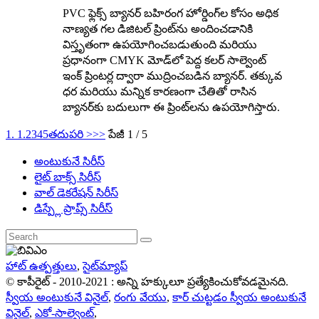
PVC ఫ్లెక్స్ బ్యానర్ బహిరంగ హోర్డింగ్‌ల కోసం అధిక
నాణ్యత గల డిజిటల్ ప్రింట్‌ను అందించడానికి
విస్తృతంగా ఉపయోగించబడుతుంది మరియు
ప్రధానంగా CMYK మోడ్‌లో పెద్ద కలర్ సాల్వెంట్
ఇంక్ ప్రింటర్ల ద్వారా ముద్రించబడిన బ్యానర్. తక్కువ
ధర మరియు మన్నిక కారణంగా చేతితో రాసిన
బ్యానర్‌కు బదులుగా ఈ ప్రింట్‌లను ఉపయోగిస్తారు.
1. 1.
2
3
4
5
తదుపరి >
>>
పేజీ 1 / 5
అంటుకునే సిరీస్
లైట్ బాక్స్ సిరీస్
వాల్ డెకరేషన్ సిరీస్
డిస్ప్లే ప్రాప్స్ సిరీస్
హాట్ ఉత్పత్తులు
,
సైట్‌మ్యాప్
© కాపీరైట్ - 2010-2021 : అన్ని హక్కులూ ప్రత్యేకించుకోవడమైనది.
స్వీయ అంటుకునే వినైల్
,
రంగు వేయు
,
కార్ చుట్టడం స్వీయ అంటుకునే
వినైల్
,
ఎకో-సాల్వెంట్
,