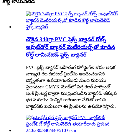
కోల్డ్ లామినేటెడ్
చౌకైన 340గ్రా PVC ఫ్లెక్స్ బ్యానర్ రోల్స్
అవుట్‌డోర్ బ్యానర్ మెటీరియల్స్‌తో కూడిన
కోల్డ్ లామినేటెడ్ ఫ్లెక్స్ బ్యానర్
PVC ఫ్లెక్స్ బ్యానర్ బహిరంగ హోర్డింగ్‌ల కోసం అధిక
నాణ్యత గల డిజిటల్ ప్రింట్‌ను అందించడానికి
విస్తృతంగా ఉపయోగించబడుతుంది మరియు
ప్రధానంగా CMYK మోడ్‌లో పెద్ద కలర్ సాల్వెంట్
ఇంక్ ప్రింటర్ల ద్వారా ముద్రించబడిన బ్యానర్. తక్కువ
ధర మరియు మన్నిక కారణంగా చేతితో రాసిన
బ్యానర్‌కు బదులుగా ఈ ప్రింట్‌లను ఉపయోగిస్తారు.