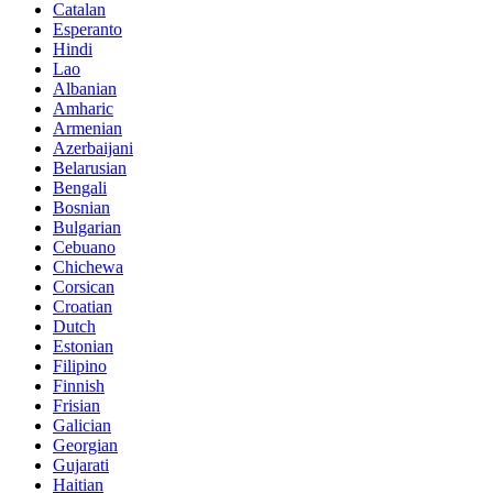
Catalan
Esperanto
Hindi
Lao
Albanian
Amharic
Armenian
Azerbaijani
Belarusian
Bengali
Bosnian
Bulgarian
Cebuano
Chichewa
Corsican
Croatian
Dutch
Estonian
Filipino
Finnish
Frisian
Galician
Georgian
Gujarati
Haitian