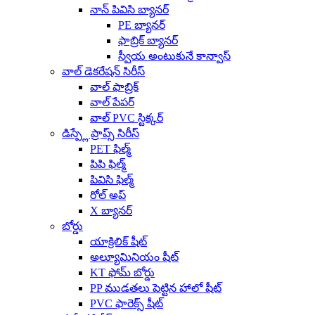
నాన్ పివిసి బ్యానర్
PE బ్యానర్
ఫాబ్రిక్ బ్యానర్
స్వీయ అంటుకునే కాన్వాస్
వాల్ డెకరేషన్ సిరీస్
వాల్ ఫాబ్రిక్
వాల్ పేపర్
వాల్ PVC స్టిక్కర్
డిస్ప్లే ప్రాప్స్ సిరీస్
PET ఫిల్మ్
పిపి ఫిల్మ్
పివిసి ఫిల్మ్
రోల్ అప్
X బ్యానర్
బోర్డు
యాక్రిలిక్ షీట్
అల్యూమినియం షీట్
KT ఫోమ్ బోర్డు
PP ముడతలు పెట్టిన హాలో షీట్
PVC ఫారెక్స్ షీట్