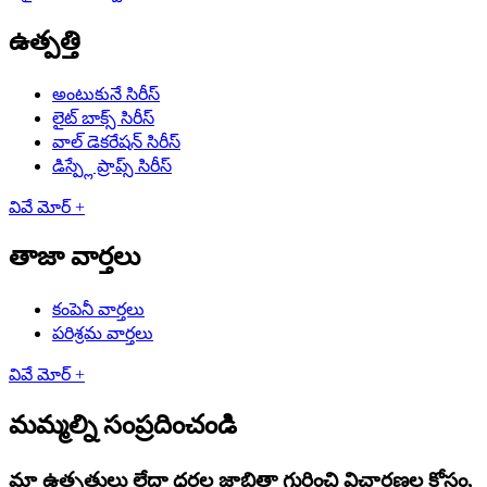
ఉత్పత్తి
అంటుకునే సిరీస్
లైట్ బాక్స్ సిరీస్
వాల్ డెకరేషన్ సిరీస్
డిస్ప్లే ప్రాప్స్ సిరీస్
వివే మోర్ +
తాజా వార్తలు
కంపెనీ వార్తలు
పరిశ్రమ వార్తలు
వివే మోర్ +
మమ్మల్ని సంప్రదించండి
మా ఉత్పత్తులు లేదా ధరల జాబితా గురించి విచారణల కోసం,