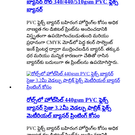
బ్యానర్ రోల్ 340/440/510gsm PVC ఫ్లెక్స్
బ్యానర్
PVC ఫ్లెక్స్ బ్యానర్ బహిరంగ హోర్డింగ్‌ల కోసం అధిక
నాణ్యత గల డిజిటల్ ప్రింట్‌ను అందించడానికి
విస్తృతంగా ఉపయోగించబడుతుంది మరియు
ప్రధానంగా CMYK మోడ్‌లో పెద్ద కలర్ సాల్వెంట్
ఇంక్ ప్రింటర్ల ద్వారా ముద్రించబడిన బ్యానర్. తక్కువ
ధర మరియు మన్నిక కారణంగా చేతితో రాసిన
బ్యానర్‌కు బదులుగా ఈ ప్రింట్‌లను ఉపయోగిస్తారు.
రోల్స్‌లో హోల్‌సేల్ 440gsm PVC ఫ్లెక్స్
బ్యానర్ సైజు 3.2మీ వెడల్పు ఫాబ్రిక్ ఫ్లెక్స్
మెటీరియల్ బ్యానర్ ప్రింటింగ్ కోసం
PVC ఫ్లెక్స్ బ్యానర్ బహిరంగ హోర్డింగ్‌ల కోసం అధిక
నాణ్యత గల డిజిటల్ ప్రింట్‌ను అందించడానికి