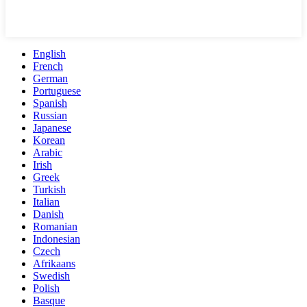
English
French
German
Portuguese
Spanish
Russian
Japanese
Korean
Arabic
Irish
Greek
Turkish
Italian
Danish
Romanian
Indonesian
Czech
Afrikaans
Swedish
Polish
Basque