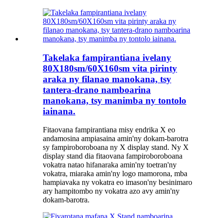
Takelaka fampirantiana ivelany
80X180sm/60X160sm vita pirinty
araka ny filanao manokana, tsy
tantera-drano namboarina
manokana, tsy manimba ny tontolo
iainana.
Fitaovana fampirantiana misy endrika X eo
andamosina ampiasaina amin'ny dokam-barotra
sy fampiroboroboana ny X display stand. Ny X
display stand dia fitaovana fampiroboroboana
vokatra natao hifanaraka amin'ny toetran'ny
vokatra, miaraka amin'ny logo mamorona, mba
hampiavaka ny vokatra eo imason'ny besinimaro
ary hampitombo ny vokatra azo avy amin'ny
dokam-barotra.