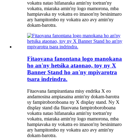
vokatra natao hifanaraka amin'ny toetran'ny
vokatra, miaraka amin'ny logo mamorona, mba
hampiavaka ny vokatra eo imason'ny besinimaro
ary hampitombo ny vokatra azo avy amin'ny
dokam-barotra.
Fitaovana fanontana logo manokana
ho an'ny hetsika ataonao, toy ny X
Banner Stand ho an'ny mpivarotra
tsara indrindra.
Fitaovana fampirantiana misy endrika X eo
andamosina ampiasaina amin'ny dokam-barotra
sy fampiroboroboana ny X display stand. Ny X
display stand dia fitaovana fampiroboroboana
vokatra natao hifanaraka amin'ny toetran'ny
vokatra, miaraka amin'ny logo mamorona, mba
hampiavaka ny vokatra eo imason'ny besinimaro
ary hampitombo ny vokatra azo avy amin'ny
dokam-barotra.