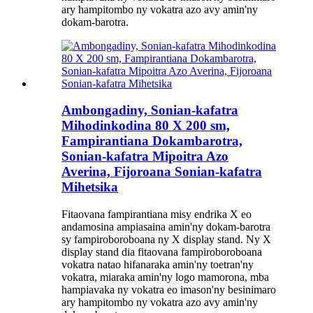
ary hampitombo ny vokatra azo avy amin'ny
dokam-barotra.
Ambongadiny, Sonian-kafatra
Mihodinkodina 80 X 200 sm,
Fampirantiana Dokambarotra,
Sonian-kafatra Mipoitra Azo
Averina, Fijoroana Sonian-kafatra
Mihetsika
Fitaovana fampirantiana misy endrika X eo
andamosina ampiasaina amin'ny dokam-barotra
sy fampiroboroboana ny X display stand. Ny X
display stand dia fitaovana fampiroboroboana
vokatra natao hifanaraka amin'ny toetran'ny
vokatra, miaraka amin'ny logo mamorona, mba
hampiavaka ny vokatra eo imason'ny besinimaro
ary hampitombo ny vokatra azo avy amin'ny