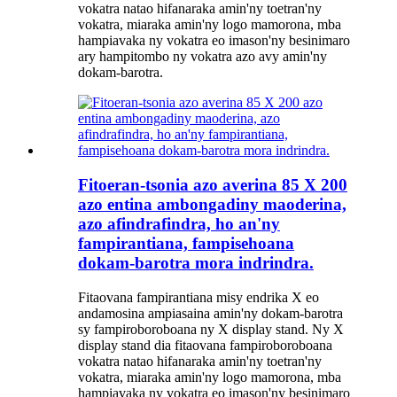
vokatra natao hifanaraka amin'ny toetran'ny
vokatra, miaraka amin'ny logo mamorona, mba
hampiavaka ny vokatra eo imason'ny besinimaro
ary hampitombo ny vokatra azo avy amin'ny
dokam-barotra.
Fitoeran-tsonia azo averina 85 X 200
azo entina ambongadiny maoderina,
azo afindrafindra, ho an'ny
fampirantiana, fampisehoana
dokam-barotra mora indrindra.
Fitaovana fampirantiana misy endrika X eo
andamosina ampiasaina amin'ny dokam-barotra
sy fampiroboroboana ny X display stand. Ny X
display stand dia fitaovana fampiroboroboana
vokatra natao hifanaraka amin'ny toetran'ny
vokatra, miaraka amin'ny logo mamorona, mba
hampiavaka ny vokatra eo imason'ny besinimaro