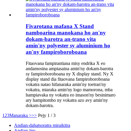
Fivarotana mafana X Stand
namboarina manokana ho an'ny
dokam-barotra an-trano vita
amin'ny polyester sy aluminium ho
an'ny fampiroboroboana
Fitaovana fampirantiana misy endrika X eo
andamosina ampiasaina amin'ny dokam-barotra
sy fampiroboroboana ny X display stand. Ny X
display stand dia fitaovana fampiroboroboana
vokatra natao hifanaraka amin'ny toetran'ny
vokatra, miaraka amin'ny logo mamorona, mba
hampiavaka ny vokatra eo imason'ny besinimaro
ary hampitombo ny vokatra azo avy amin'ny
dokam-barotra.
1
2
3
Manaraka >
>>
Pejy 1 / 3
Andian-dahatsoratra miraikitra
Andian-jiro