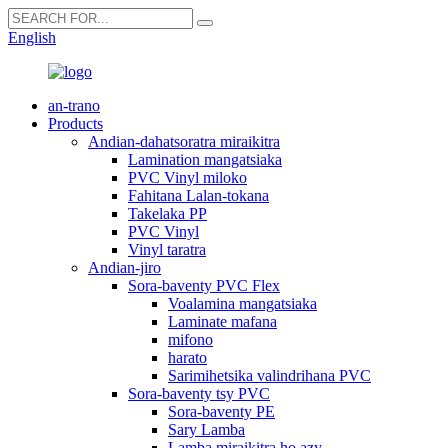
English
an-trano
Products
Andian-dahatsoratra miraikitra
Lamination mangatsiaka
PVC Vinyl miloko
Fahitana Lalan-tokana
Takelaka PP
PVC Vinyl
Vinyl taratra
Andian-jiro
Sora-baventy PVC Flex
Voalamina mangatsiaka
Laminate mafana
mifono
harato
Sarimihetsika valindrihana PVC
Sora-baventy tsy PVC
Sora-baventy PE
Sary Lamba
Lamba miraikitra ho azy