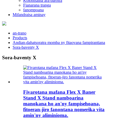
Kolontsaina ara-barotra
Fianarana tranga
fanompoana
Mifandraisa aminay
an-trano
Products
Andian-dahatsoratra momba ny fitaovana fampirantiana
Sora-baventy X
Sora-baventy X
Fivarotana mafana Flex X Baner
Stand X Stand namboarina
manokana ho an'ny fampisehoana,
fitoeran-jiro fanontana nomerika vita
amin'ny aliminioma.