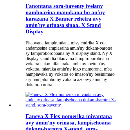
Fanontana sora-baventy ivelany
namboarina manokana ho an'ny
karazana X Banner rehetra avy
amin'ny orinasa sinoa. X Stand
Display
Fitaovana fampirantiana misy endrika X eo
andamosina ampiasaina amin'ny dokam-barotra
sy fampiroboroboana ny X display stand. Ny X
display stand dia fitaovana fampiroboroboana
vokatra natao hifanaraka amin'ny toetran'ny
vokatra, miaraka amin'ny logo mamorona, mba
hampiavaka ny vokatra eo imason'ny besinimaro
ary hampitombo ny vokatra azo avy amin'ny
dokam-barotra.
Faneva X Flex nomerika mivantana
avy amin'ny orinasa, fampisehoana
dokam-barotra X-stand, sora-