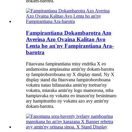
dokam-barotra.
Fampirantiana Dokambarotra Azo
Averina Azo Ovaina Kalitao Avo
Lenta ho an'ny Fampirantiana Ara-
barotra
Fitaovana fampirantiana misy endrika X eo
andamosina ampiasaina amin'ny dokam-barotra
sy fampiroboroboana ny X display stand. Ny X
display stand dia fitaovana fampiroboroboana
vokatra natao hifanaraka amin'ny toetran'ny
vokatra, miaraka amin'ny logo mamorona, mba
hampiavaka ny vokatra eo imason'ny besinimaro
ary hampitombo ny vokatra azo avy amin'ny
dokam-barotra.