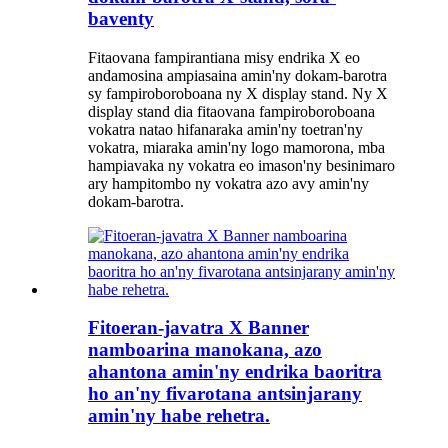
baventy
Fitaovana fampirantiana misy endrika X eo
andamosina ampiasaina amin'ny dokam-barotra
sy fampiroboroboana ny X display stand. Ny X
display stand dia fitaovana fampiroboroboana
vokatra natao hifanaraka amin'ny toetran'ny
vokatra, miaraka amin'ny logo mamorona, mba
hampiavaka ny vokatra eo imason'ny besinimaro
ary hampitombo ny vokatra azo avy amin'ny
dokam-barotra.
Fitoeran-javatra X Banner
namboarina manokana, azo
ahantona amin'ny endrika baoritra
ho an'ny fivarotana antsinjarany
amin'ny habe rehetra.