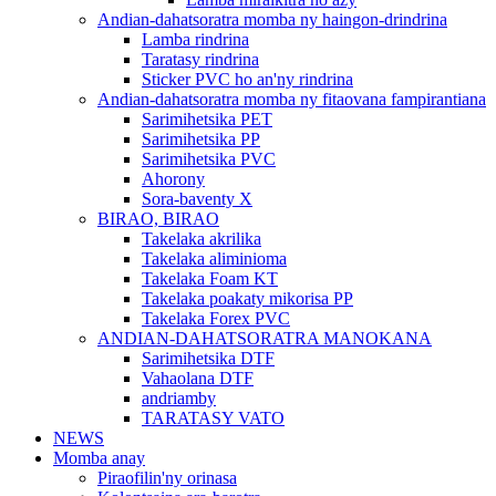
Andian-dahatsoratra momba ny haingon-drindrina
Lamba rindrina
Taratasy rindrina
Sticker PVC ho an'ny rindrina
Andian-dahatsoratra momba ny fitaovana fampirantiana
Sarimihetsika PET
Sarimihetsika PP
Sarimihetsika PVC
Ahorony
Sora-baventy X
BIRAO, BIRAO
Takelaka akrilika
Takelaka aliminioma
Takelaka Foam KT
Takelaka poakaty mikorisa PP
Takelaka Forex PVC
ANDIAN-DAHATSORATRA MANOKANA
Sarimihetsika DTF
Vahaolana DTF
andriamby
TARATASY VATO
NEWS
Momba anay
Piraofilin'ny orinasa