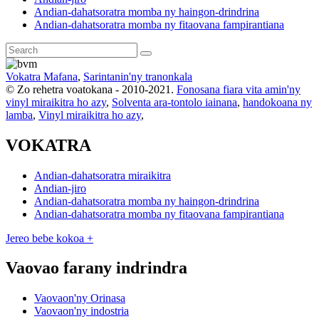
Andian-dahatsoratra momba ny haingon-drindrina
Andian-dahatsoratra momba ny fitaovana fampirantiana
Vokatra Mafana
,
Sarintanin'ny tranonkala
© Zo rehetra voatokana - 2010-2021.
Fonosana fiara vita amin'ny
vinyl miraikitra ho azy
,
Solventa ara-tontolo iainana
,
handokoana ny
lamba
,
Vinyl miraikitra ho azy
,
VOKATRA
Andian-dahatsoratra miraikitra
Andian-jiro
Andian-dahatsoratra momba ny haingon-drindrina
Andian-dahatsoratra momba ny fitaovana fampirantiana
Jereo bebe kokoa +
Vaovao farany indrindra
Vaovaon'ny Orinasa
Vaovaon'ny indostria