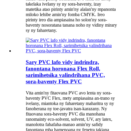
takelaka ivelany sy ny sora-baventy, izay
matetika atao pirinty amin'ny alalan'ny mpanonta
miloko lehibe amin'ny fomba CMYK. Ireo
pirinty ireo dia ampiasaina ho solon'ny sora-
baventy nosoratana tanana noho ny vidiny mirary
sy ny faharetany.
Sary PVC lafo vidy indrindra,
fanontana horonana Flex Roll,
sarimihetsika valindrihana PVC,
sora-baventy Flex PVC
Vita amin'ny fitaovana PVC avo lenta ny sora-
baventy PVC Flex, mety ampiasaina an-trano sy
ivelany, miantoka ny faharetany maharitra sy ny
fanoherana ny toe-javatra isan-karazany. Ny
fitaovana sora-baventy PVC dia manohana
ranomainty eco-solvent, solvent, UV, ary latex,
manolotra fahafaha-manao amin'ny safidy
fanontana mba hamenoana ny fepetra takiana