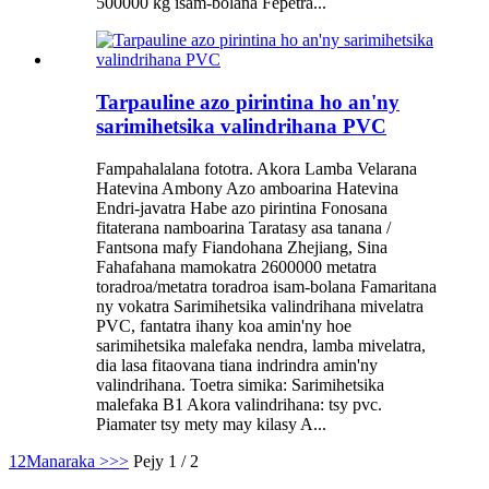
500000 kg isam-bolana Fepetra...
Tarpauline azo pirintina ho an'ny
sarimihetsika valindrihana PVC
Fampahalalana fototra. Akora Lamba Velarana
Hatevina Ambony Azo amboarina Hatevina
Endri-javatra Habe azo pirintina Fonosana
fitaterana namboarina Taratasy asa tanana /
Fantsona mafy Fiandohana Zhejiang, Sina
Fahafahana mamokatra 2600000 metatra
toradroa/metatra toradroa isam-bolana Famaritana
ny vokatra Sarimihetsika valindrihana mivelatra
PVC, fantatra ihany koa amin'ny hoe
sarimihetsika malefaka nendra, lamba mivelatra,
dia lasa fitaovana tiana indrindra amin'ny
valindrihana. Toetra simika: Sarimihetsika
malefaka B1 Akora valindrihana: tsy pvc.
Piamater tsy mety may kilasy A...
1
2
Manaraka >
>>
Pejy 1 / 2