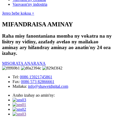
Vaovaon'ny indostria
Jereo bebe kokoa +
MIFANDRAISA AMINAY
Raha misy fanontaniana momba ny vokatra na ny
lisitry ny vidiny, azafady avelao ny mailakao
aminay ary hifandray aminay ao anatin'ny 24 ora
izahay.
MISORATA ANARANA
Tel:
0086 15921745861
Fax:
0086 573 82866661
Mailaka:
info@shaweidigital.com
Araho izahay ao amin'ny: