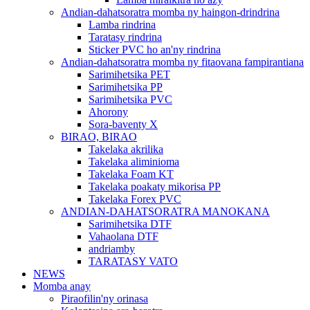
Andian-dahatsoratra momba ny haingon-drindrina
Lamba rindrina
Taratasy rindrina
Sticker PVC ho an'ny rindrina
Andian-dahatsoratra momba ny fitaovana fampirantiana
Sarimihetsika PET
Sarimihetsika PP
Sarimihetsika PVC
Ahorony
Sora-baventy X
BIRAO, BIRAO
Takelaka akrilika
Takelaka aliminioma
Takelaka Foam KT
Takelaka poakaty mikorisa PP
Takelaka Forex PVC
ANDIAN-DAHATSORATRA MANOKANA
Sarimihetsika DTF
Vahaolana DTF
andriamby
TARATASY VATO
NEWS
Momba anay
Piraofilin'ny orinasa