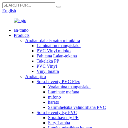
English
an-trano
Products
Andian-dahatsoratra miraikitra
Lamination mangatsiaka
PVC Vinyl miloko
Fahitana Lalan-tokana
Takelaka PP
PVC Vinyl
Vinyl taratra
Andian-jiro
Sora-baventy PVC Flex
Voalamina mangatsiaka
Laminate mafana
mifono
harato
Sarimihetsika valindrihana PVC
Sora-baventy tsy PVC
Sora-baventy PE
Sary Lamba
Lamba miraikitra ho azy