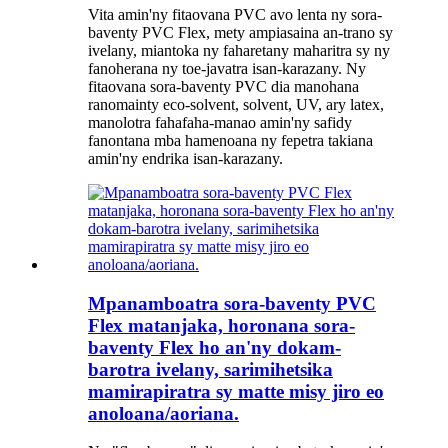
Vita amin'ny fitaovana PVC avo lenta ny sora-
baventy PVC Flex, mety ampiasaina an-trano sy
ivelany, miantoka ny faharetany maharitra sy ny
fanoherana ny toe-javatra isan-karazany. Ny
fitaovana sora-baventy PVC dia manohana
ranomainty eco-solvent, solvent, UV, ary latex,
manolotra fahafaha-manao amin'ny safidy
fanontana mba hamenoana ny fepetra takiana
amin'ny endrika isan-karazany.
Mpanamboatra sora-baventy PVC
Flex matanjaka, horonana sora-
baventy Flex ho an'ny dokam-
barotra ivelany, sarimihetsika
mamirapiratra sy matte misy jiro eo
anoloana/aoriana.