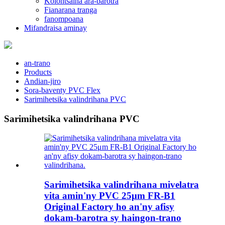
Kolontsaina ara-barotra
Fianarana tranga
fanompoana
Mifandraisa aminay
an-trano
Products
Andian-jiro
Sora-baventy PVC Flex
Sarimihetsika valindrihana PVC
Sarimihetsika valindrihana PVC
Sarimihetsika valindrihana mivelatra
vita amin'ny PVC 25μm FR-B1
Original Factory ho an'ny afisy
dokam-barotra sy haingon-trano