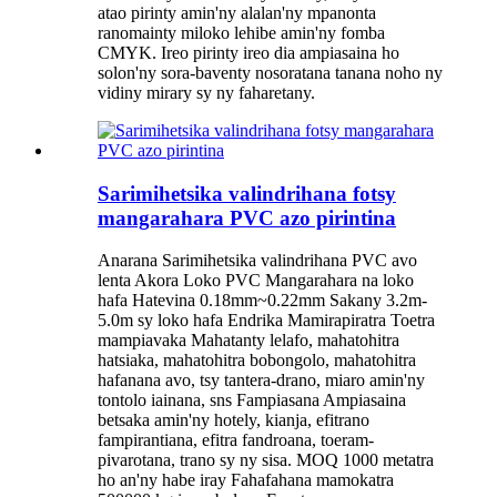
atao pirinty amin'ny alalan'ny mpanonta
ranomainty miloko lehibe amin'ny fomba
CMYK. Ireo pirinty ireo dia ampiasaina ho
solon'ny sora-baventy nosoratana tanana noho ny
vidiny mirary sy ny faharetany.
Sarimihetsika valindrihana fotsy
mangarahara PVC azo pirintina
Anarana Sarimihetsika valindrihana PVC avo
lenta Akora Loko PVC Mangarahara na loko
hafa Hatevina 0.18mm~0.22mm Sakany 3.2m-
5.0m sy loko hafa Endrika Mamirapiratra Toetra
mampiavaka Mahatanty lelafo, mahatohitra
hatsiaka, mahatohitra bobongolo, mahatohitra
hafanana avo, tsy tantera-drano, miaro amin'ny
tontolo iainana, sns Fampiasana Ampiasaina
betsaka amin'ny hotely, kianja, efitrano
fampirantiana, efitra fandroana, toeram-
pivarotana, trano sy ny sisa. MOQ 1000 metatra
ho an'ny habe iray Fahafahana mamokatra