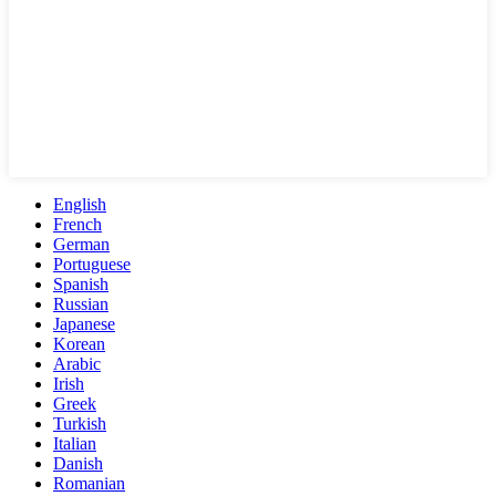
English
French
German
Portuguese
Spanish
Russian
Japanese
Korean
Arabic
Irish
Greek
Turkish
Italian
Danish
Romanian