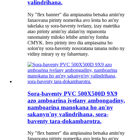
valindrihana.
Ny "flex banner" dia ampiasaina betsaka amin'ny
fanaovana pirinty nomerika avo lenta ho an'ny
takelaka sy sora-baventy ivelany, izay matetika
atao pirinty amin'ny alalan'ny mpanonta
ranomainty miloko lehibe amin'ny fomba
CMYK. Ireo pirinty ireo dia ampiasaina ho
solon'ny sora-baventy nosoratana tanana noho ny
vidiny mirary sy ny faharetany.
Sora-baventy PVC 500X500D 9X9
azo amboarina ivelany ambongadiny,
namboarina manokana ho an'ny
sakanyn'ny valindrihana, sora-
baventy tara-dokambarotra.
Ny "flex banner" dia ampiasaina betsaka amin'ny
fanaovana pirinty nomerika avo lenta ho an'ny