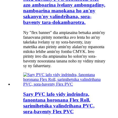
azo amboarina ivelany ambongadiny,
namboarina manokana ho an'ny
sakanyn'ny valindrihana, sora-
baventy tara-dokambarotra.
Ny "flex banner" dia ampiasaina betsaka amin'ny
fanaovana pirinty nomerika avo lenta ho an'ny
takelaka ivelany sy ny sora-baventy, izay
matetika atao pirinty amin'ny alalan'ny mpanonta
miloko lehibe amin'ny fomba CMYK. Ireo
pirinty ireo dia ampiasaina ho solon'ny sora-
baventy nosoratana tanana noho ny vidiny mirary
sy ny faharetany.
Sary PVC lafo vidy indrindra,
fanontana horonana Flex Roll,
sarimihetsika valindrihana PVC,
sora-baventy Flex PVC