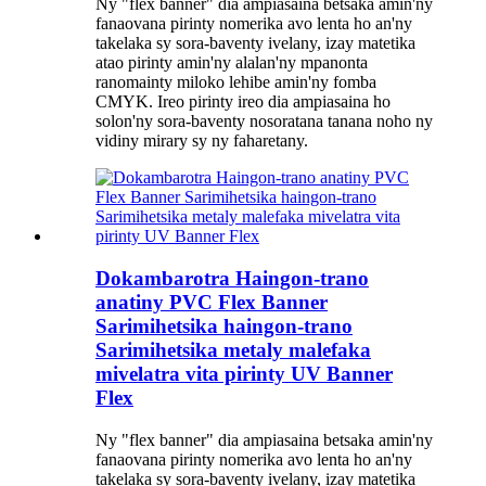
Ny "flex banner" dia ampiasaina betsaka amin'ny
fanaovana pirinty nomerika avo lenta ho an'ny
takelaka sy sora-baventy ivelany, izay matetika
atao pirinty amin'ny alalan'ny mpanonta
ranomainty miloko lehibe amin'ny fomba
CMYK. Ireo pirinty ireo dia ampiasaina ho
solon'ny sora-baventy nosoratana tanana noho ny
vidiny mirary sy ny faharetany.
Dokambarotra Haingon-trano
anatiny PVC Flex Banner
Sarimihetsika haingon-trano
Sarimihetsika metaly malefaka
mivelatra vita pirinty UV Banner
Flex
Ny "flex banner" dia ampiasaina betsaka amin'ny
fanaovana pirinty nomerika avo lenta ho an'ny
takelaka sy sora-baventy ivelany, izay matetika