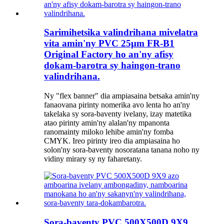
Sarimihetsika valindrihana mivelatra
vita amin'ny PVC 25μm FR-B1
Original Factory ho an'ny afisy
dokam-barotra sy haingon-trano
valindrihana.
Ny "flex banner" dia ampiasaina betsaka amin'ny
fanaovana pirinty nomerika avo lenta ho an'ny
takelaka sy sora-baventy ivelany, izay matetika
atao pirinty amin'ny alalan'ny mpanonta
ranomainty miloko lehibe amin'ny fomba
CMYK. Ireo pirinty ireo dia ampiasaina ho
solon'ny sora-baventy nosoratana tanana noho ny
vidiny mirary sy ny faharetany.
Sora-baventy PVC 500X500D 9X9