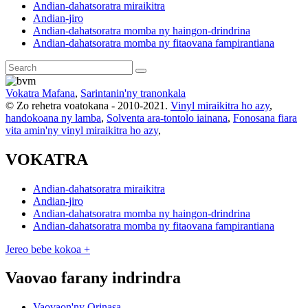
Andian-dahatsoratra miraikitra
Andian-jiro
Andian-dahatsoratra momba ny haingon-drindrina
Andian-dahatsoratra momba ny fitaovana fampirantiana
Vokatra Mafana
,
Sarintanin'ny tranonkala
© Zo rehetra voatokana - 2010-2021.
Vinyl miraikitra ho azy
,
handokoana ny lamba
,
Solventa ara-tontolo iainana
,
Fonosana fiara
vita amin'ny vinyl miraikitra ho azy
,
VOKATRA
Andian-dahatsoratra miraikitra
Andian-jiro
Andian-dahatsoratra momba ny haingon-drindrina
Andian-dahatsoratra momba ny fitaovana fampirantiana
Jereo bebe kokoa +
Vaovao farany indrindra
Vaovaon'ny Orinasa