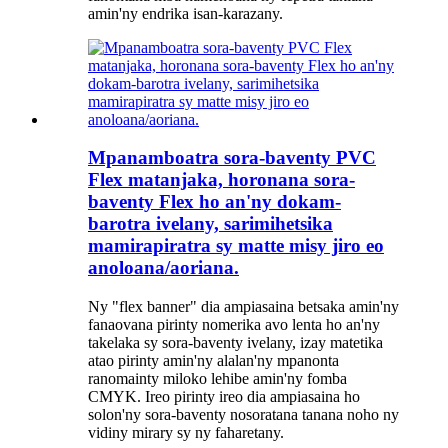
amin'ny endrika isan-karazany.
Mpanamboatra sora-baventy PVC
Flex matanjaka, horonana sora-
baventy Flex ho an'ny dokam-
barotra ivelany, sarimihetsika
mamirapiratra sy matte misy jiro eo
anoloana/aoriana.
Ny "flex banner" dia ampiasaina betsaka amin'ny
fanaovana pirinty nomerika avo lenta ho an'ny
takelaka sy sora-baventy ivelany, izay matetika
atao pirinty amin'ny alalan'ny mpanonta
ranomainty miloko lehibe amin'ny fomba
CMYK. Ireo pirinty ireo dia ampiasaina ho
solon'ny sora-baventy nosoratana tanana noho ny
vidiny mirary sy ny faharetany.