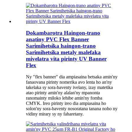
Dokambarotra Haingon-trano
anatiny PVC Flex Banner
Sarimihetsika haingon-trano
Sarimihetsika metaly malefaka
mivelatra vita pirinty UV Banner
Flex
Ny "flex banner" dia ampiasaina betsaka amin'ny
fanaovana pirinty nomerika avo lenta ho an'ny
takelaka sy sora-baventy ivelany, izay matetika
atao pirinty amin'ny alalan'ny mpanonta
ranomainty miloko lehibe amin'ny fomba
CMYK. Ireo pirinty ireo dia ampiasaina ho
solon'ny sora-baventy nosoratana tanana noho ny
vidiny mirary sy ny faharetany.