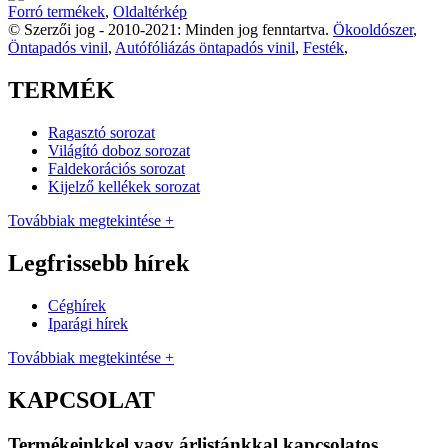
Forró termékek
,
Oldaltérkép
© Szerzői jog - 2010-2021: Minden jog fenntartva.
Ökooldószer
,
Öntapadós vinil
,
Autófóliázás öntapadós vinil
,
Festék
,
TERMÉK
Ragasztó sorozat
Világító doboz sorozat
Faldekorációs sorozat
Kijelző kellékek sorozat
Továbbiak megtekintése +
Legfrissebb hírek
Céghírek
Iparági hírek
Továbbiak megtekintése +
KAPCSOLAT
Termékeinkkel vagy árlistánkkal kapcsolatos