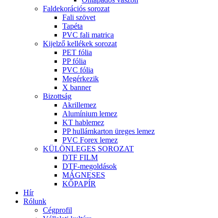
Faldekorációs sorozat
Fali szövet
Tapéta
PVC fali matrica
Kijelző kellékek sorozat
PET fólia
PP fólia
PVC fólia
Megérkezik
X banner
Bizottság
Akrillemez
Alumínium lemez
KT hablemez
PP hullámkarton üreges lemez
PVC Forex lemez
KÜLÖNLEGES SOROZAT
DTF FILM
DTF-megoldások
MÁGNESES
KŐPAPÍR
Hír
Rólunk
Cégprofil