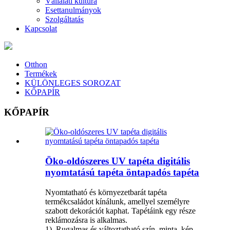
Vállalati kultúra
Esettanulmányok
Szolgáltatás
Kapcsolat
Otthon
Termékek
KÜLÖNLEGES SOROZAT
KŐPAPÍR
KŐPAPÍR
Öko-oldószeres UV tapéta digitális
nyomtatású tapéta öntapadós tapéta
Nyomtatható és környezetbarát tapéta
termékcsaládot kínálunk, amellyel személyre
szabott dekorációt kaphat. Tapétáink egy része
reklámozásra is alkalmas.
1). Rugalmas és változtatható szín, minta, kép,