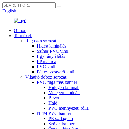
English
Otthon
Termékek
Ragasztó sorozat
Hideg laminálás
Színes PVC vinil
Egyirányú látás
PP matrica
PVC vinil
Fényvisszaverő vinil
Világító doboz sorozat
PVC rugalmas banner
Hidegen laminált
Melegen laminált
Bevont
Háló
PVC mennyezeti fólia
NEM PVC banner
PE szalagcím
Szövet banner
Öntapadós vászon