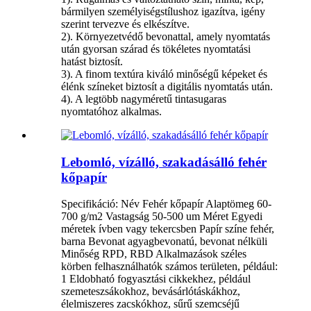
bármilyen személyiségstílushoz igazítva, igény
szerint tervezve és elkészítve.
2). Környezetvédő bevonattal, amely nyomtatás
után gyorsan szárad és tökéletes nyomtatási
hatást biztosít.
3). A finom textúra kiváló minőségű képeket és
élénk színeket biztosít a digitális nyomtatás után.
4). A legtöbb nagyméretű tintasugaras
nyomtatóhoz alkalmas.
Lebomló, vízálló, szakadásálló fehér
kőpapír
Specifikáció: Név Fehér kőpapír Alaptömeg 60-
700 g/m2 Vastagság 50-500 um Méret Egyedi
méretek ívben vagy tekercsben Papír színe fehér,
barna Bevonat agyagbevonatú, bevonat nélküli
Minőség RPD, RBD Alkalmazások széles
körben felhasználhatók számos területen, például:
1 Eldobható fogyasztási cikkekhez, például
szemeteszsákokhoz, bevásárlótáskákhoz,
élelmiszeres zacskókhoz, sűrű szemcséjű