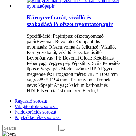
Környezetbarát, vízálló és
szakadásálló ofszet nyomtatópapír
Specifikáció: Papírtípus: ofszetnyomtató
papírBevonat: BevonatosKompatibilis
nyomtatás: Ofszetnyomtatás Jellemző: Vízálló,
Környezetbarát, vízálló és szakadásálló
Bevonóanyag: PE Bevonat Oldal: Kétoldalas
Pépanyag: Vegyes pép Pép stílus: Szűz Pépesítés
típusa: Vegyi pép Modell száma: RPD Egyedi
megrendelés: Elfogadott méret: 787 * 1092 mm
vagy 889 * 1194 mm, Testreszabott Termék
neve: kőpapír Anyag: kalcium-karbonát és
HDPE Nyomtatási módszer: Flexio, U ...
Ragasztó sorozat
Világító doboz sorozat
Faldekorációs sorozat
Kijelző kellékek sorozat