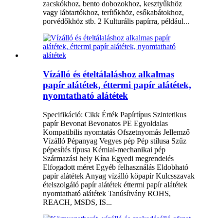
zacskókhoz, bento dobozokhoz, kesztyűkhöz
vagy lábtartókhoz, terítőkhöz, esőkabátokhoz,
porvédőkhöz stb. 2 Kulturális papírra, például...
Vízálló és ételtálaláshoz alkalmas
papír alátétek, éttermi papír alátétek,
nyomtatható alátétek
Specifikáció: Cikk Érték Papírtípus Szintetikus
papír Bevonat Bevonatos PE Egyoldalas
Kompatibilis nyomtatás Ofszetnyomás Jellemző
Vízálló Pépanyag Vegyes pép Pép stílusa Szűz
pépesítés típusa Kémiai-mechanikai pép
Származási hely Kína Egyedi megrendelés
Elfogadott méret Egyéb felhasználás Eldobható
papír alátétek Anyag vízálló kőpapír Kulcsszavak
ételszolgáló papír alátétek éttermi papír alátétek
nyomtatható alátétek Tanúsítvány ROHS,
REACH, MSDS, IS...