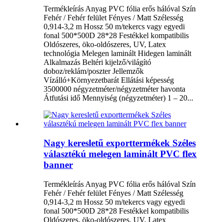
Termékleírás Anyag PVC fólia erős hálóval Szín
Fehér / Fehér felület Fényes / Matt Szélesség
0,914-3,2 m Hossz 50 m/tekercs vagy egyedi
fonal 500*500D 28*28 Festékkel kompatibilis
Oldószeres, öko-oldószeres, UV, Latex
technológia Melegen laminált Hidegen laminált
Alkalmazás Beltéri kijelző/világító
doboz/reklám/poszter Jellemzők
Vízálló+Környezetbarát Ellátási képesség
3500000 négyzetméter/négyzetméter havonta
Átfutási idő Mennyiség (négyzetméter) 1 – 20...
Nagy keresletű exporttermékek Széles
választékú melegen laminált PVC flex
banner
Termékleírás Anyag PVC fólia erős hálóval Szín
Fehér / Fehér felület Fényes / Matt Szélesség
0,914-3,2 m Hossz 50 m/tekercs vagy egyedi
fonal 500*500D 28*28 Festékkel kompatibilis
Oldószeres, öko-oldószeres, UV, Latex