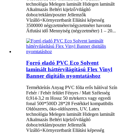
technológia Melegen laminált Hidegen laminált
Alkalmazás Beltéri kijelző/világító
doboz/reklám/poszter Jellemzők
Vízálló+Környezetbarát Ellátási képesség
3500000 négyzetméter/négyzetméter havonta
Átfutási idő Mennyiség (négyzetméter) 1 – 20...
Forró eladó PVC Eco Solvent
laminált háttérvilágítású Flex Vinyl
Banner digitális nyomtatáshoz
Termékleírás Anyag PVC fólia erős hálóval Szín
Fehér / Fehér felület Fényes / Matt Szélesség
0,914-3,2 m Hossz 50 m/tekercs vagy egyedi
fonal 500*500D 28*28 Festékkel kompatibilis
Oldószeres, öko-oldószeres, UV, Latex
technológia Melegen laminált Hidegen laminált
Alkalmazás Beltéri kijelző/világító
doboz/reklám/poszter Jellemzők
Vízálló+Környezetbarát Ellátási képesség