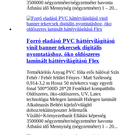
3500000 négyzetméter/négyzetméter havonta
Átfutási idő Mennyiség (négyzetméter) 1 – 20...
Forró eladású PVC háttérvilágítású
vinil banner tekercsek digitális
nyomtatáshoz, öko oldószeres
laminált háttérvilágítású Flex
Termékleírás Anyag PVC fólia erős hálóval Szín
Fehér / Fehér felület Fényes / Matt Szélesség
0,914-3,2 m Hossz 50 m/tekercs vagy egyedi
fonal 500*500D 28*28 Festékkel kompatibilis
Oldószeres, öko-oldószeres, UV, Latex
technológia Melegen laminált Hidegen laminált
Alkalmazás Beltéri kijelző/világító
doboz/reklám/poszter Jellemzők
Vízálló+Környezetbarát Ellátási képesség
3500000 négyzetméter/négyzetméter havonta
Átfutási idő Mennyiség (négyzetméter) 1 – 20...