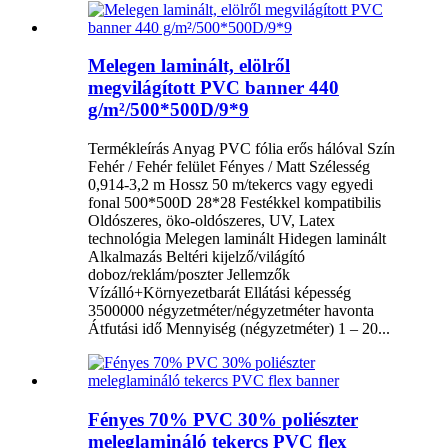
Melegen laminált, elölről
megvilágított PVC banner 440
g/m²/500*500D/9*9
Termékleírás Anyag PVC fólia erős hálóval Szín
Fehér / Fehér felület Fényes / Matt Szélesség
0,914-3,2 m Hossz 50 m/tekercs vagy egyedi
fonal 500*500D 28*28 Festékkel kompatibilis
Oldószeres, öko-oldószeres, UV, Latex
technológia Melegen laminált Hidegen laminált
Alkalmazás Beltéri kijelző/világító
doboz/reklám/poszter Jellemzők
Vízálló+Környezetbarát Ellátási képesség
3500000 négyzetméter/négyzetméter havonta
Átfutási idő Mennyiség (négyzetméter) 1 – 20...
Fényes 70% PVC 30% poliészter
meleglamináló tekercs PVC flex