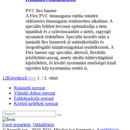
PVC flex banner
A Flex PVC tintasugaras média minden
oldószeres tintasugaras rendszerhez alkalmas. A
speciális felületi bevonat optimalizálja a tinta
tapadását és a színvisszaadást a tartós, ragyogó
nyomatok érdekében. Speciális kezelés után a
laminált flex bannerek jó antimikrobiális és
öregedésgátló tulajdonságokkal rendelkeznek. A
Flex banner egy speciális, áttetsző, flexibilis
jelzőfelület-anyag, amely ideális háttérvilágítású
kijelzőkhöz, és kiváló nyomtatási minőséget kínál
egyetlen kép nyomtatása esetén is.
1
2
Következő >
>>
1. / 2. oldal
Ragasztó sorozat
Világító doboz sorozat
Faldekorációs sorozat
Kijelző kellékek sorozat
Forró termékek
,
Oldaltérkép
© Szerzői jog - 2010-2021: Minden jog fenntartva.
Autófóliázás