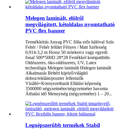
Melegen laminált, elölről
megvilágított, kétoldalas nyomtatható
PVC flex banner
Termékleírás Anyag PVC fólia erős hálóval Szín
Fehér / Fehér felület Fényes / Matt Szélesség
0,914-3,2 m Hossz 50 m/tekercs vagy egyedi
fonal 500*500D 28*28 Festékkel kompatibilis
Oldószeres, öko-oldószeres, UV, Latex
technológia Melegen laminált Hidegen laminált
Alkalmazás Beltéri kijelző/világító
doboz/reklám/poszter Jellemzők
Vízálló+Környezetbarát Ellátási képesség
3500000 négyzetméter/négyzetméter havonta
Átfutási idő Mennyiség (négyzetméter) 1 – 20...
Legnépszerűbb termékek Stabil