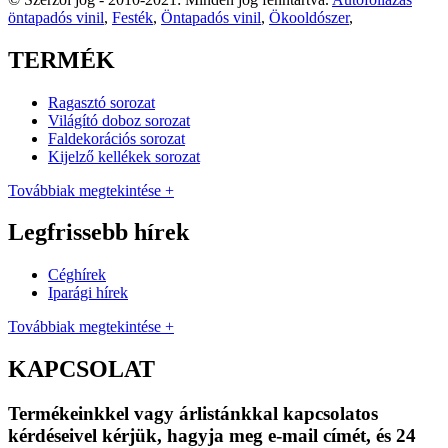
öntapadós vinil
,
Festék
,
Öntapadós vinil
,
Ökooldószer
,
TERMÉK
Ragasztó sorozat
Világító doboz sorozat
Faldekorációs sorozat
Kijelző kellékek sorozat
Továbbiak megtekintése +
Legfrissebb hírek
Céghírek
Iparági hírek
Továbbiak megtekintése +
KAPCSOLAT
Termékeinkkel vagy árlistánkkal kapcsolatos
kérdéseivel kérjük, hagyja meg e-mail címét, és 24