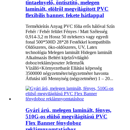
tintaelnyelő, öntisztító, melegen
laminált, elölről megvilágított PVC
flexibilis banner, fekete hátlappal
Termékleírás Anyag PVC fólia erős hálóval Szín
Fehér / Fehér felület Fényes / Matt Szélesség
0,914-3,2 m Hossz 50 m/tekercs vagy egyedi
fonal 500*500D 28*28 Festékkel kompatibilis
Oldószeres, öko-oldószeres, UV, Latex
technológia Melegen laminált Hidegen laminált
Alkalmazás Beltéri kijelző/világító
doboz/reklám/poszter Jellemzők
Vízálló+Környezetbarát Ellátási képesség
3500000 négyzetméter/négyzetméter havonta
Átfutási idő Mennyiség (négyzetméter) 1 – 20...
Gyári árú, melegen laminált, fényes,
510G-os elülső megvilágítású PVC
Flex Banner fénydoboz
reklámnyomtatáshoz