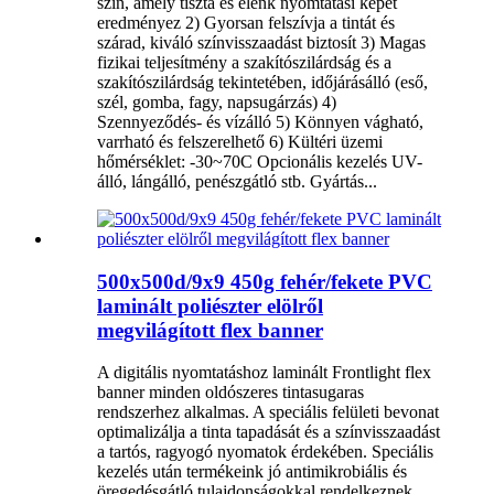
szín, amely tiszta és élénk nyomtatási képet
eredményez 2) Gyorsan felszívja a tintát és
szárad, kiváló színvisszaadást biztosít 3) Magas
fizikai teljesítmény a szakítószilárdság és a
szakítószilárdság tekintetében, időjárásálló (eső,
szél, gomba, fagy, napsugárzás) 4)
Szennyeződés- és vízálló 5) Könnyen vágható,
varrható és felszerelhető 6) Kültéri üzemi
hőmérséklet: -30~70C Opcionális kezelés UV-
álló, lángálló, penészgátló stb. Gyártás...
500x500d/9x9 450g fehér/fekete PVC
laminált poliészter elölről
megvilágított flex banner
A digitális nyomtatáshoz laminált Frontlight flex
banner minden oldószeres tintasugaras
rendszerhez alkalmas. A speciális felületi bevonat
optimalizálja a tinta tapadását és a színvisszaadást
a tartós, ragyogó nyomatok érdekében. Speciális
kezelés után termékeink jó antimikrobiális és
öregedésgátló tulajdonságokkal rendelkeznek.