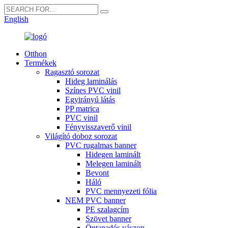
English
Otthon
Termékek
Ragasztó sorozat
Hideg laminálás
Színes PVC vinil
Egyirányú látás
PP matrica
PVC vinil
Fényvisszaverő vinil
Világító doboz sorozat
PVC rugalmas banner
Hidegen laminált
Melegen laminált
Bevont
Háló
PVC mennyezeti fólia
NEM PVC banner
PE szalagcím
Szövet banner
Öntapadós vászon