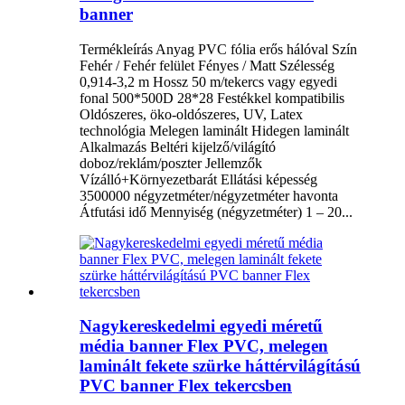
banner
Termékleírás Anyag PVC fólia erős hálóval Szín
Fehér / Fehér felület Fényes / Matt Szélesség
0,914-3,2 m Hossz 50 m/tekercs vagy egyedi
fonal 500*500D 28*28 Festékkel kompatibilis
Oldószeres, öko-oldószeres, UV, Latex
technológia Melegen laminált Hidegen laminált
Alkalmazás Beltéri kijelző/világító
doboz/reklám/poszter Jellemzők
Vízálló+Környezetbarát Ellátási képesség
3500000 négyzetméter/négyzetméter havonta
Átfutási idő Mennyiség (négyzetméter) 1 – 20...
Nagykereskedelmi egyedi méretű
média banner Flex PVC, melegen
laminált fekete szürke háttérvilágítású
PVC banner Flex tekercsben