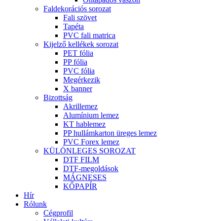
Faldekorációs sorozat
Fali szövet
Tapéta
PVC fali matrica
Kijelző kellékek sorozat
PET fólia
PP fólia
PVC fólia
Megérkezik
X banner
Bizottság
Akrillemez
Alumínium lemez
KT hablemez
PP hullámkarton üreges lemez
PVC Forex lemez
KÜLÖNLEGES SOROZAT
DTF FILM
DTF-megoldások
MÁGNESES
KŐPAPÍR
Hír
Rólunk
Cégprofil