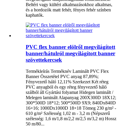
Beltéri vagy kültéri alkalmazásokhoz alkalmas,
és a hordozók matt fehér, fényes fehér színben
kaphatók.
PVC flex banner elölről megvilágított
banner/hátulról megvilágított banner
szövettekercsek
Termékleírás Terméknév Laminált PVC Flex
Banner Összetétel PVC anyag 87,89%;
Fényvezető háló 12,11% Szerkezet Két réteg
PVC anyagból és egy réteg fényvezető háló
szálból áll Gyártási folyamat Hidegen laminált /
Melegen laminált Alapanyag 200X300D 18X12;
300*500D 18*12; 500*500D 9X9; 840Dx840D
16×16; 1000Dx1000D 18×18 Tömeg 230 g/m² -
610 g/m² Szélesség 1,02 m - 3,2 m (Népszerű
szélesség: 1,6 m/1,8 m/2,2 m/2,5 m/3,2 m) Hossz
50 m/80...