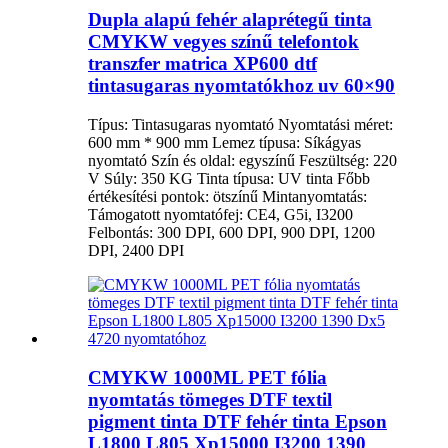
Dupla alapú fehér alaprétegű tinta
CMYKW vegyes színű telefontok
transzfer matrica XP600 dtf
tintasugaras nyomtatókhoz uv 60×90
Típus: Tintasugaras nyomtató Nyomtatási méret:
600 mm * 900 mm Lemez típusa: Síkágyas
nyomtató Szín és oldal: egyszínű Feszültség: 220
V Súly: 350 KG Tinta típusa: UV tinta Főbb
értékesítési pontok: ötszínű Mintanyomtatás:
Támogatott nyomtatófej: CE4, G5i, I3200
Felbontás: 300 DPI, 600 DPI, 900 DPI, 1200
DPI, 2400 DPI
CMYKW 1000ML PET fólia
nyomtatás tömeges DTF textil
pigment tinta DTF fehér tinta Epson
L1800 L805 Xp15000 I3200 1390