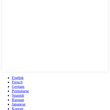
English
French
German
Portuguese
Spanish
Russian
Japanese
Korean