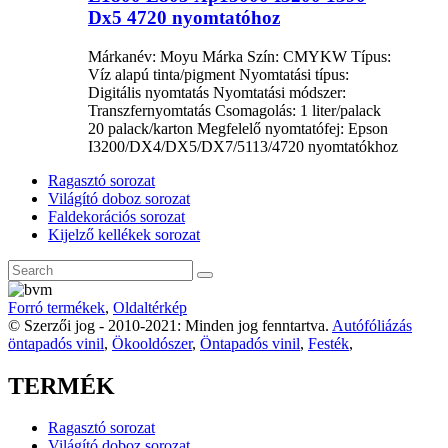
Dx5 4720 nyomtatóhoz
Márkanév: Moyu Márka Szín: CMYKW Típus:
Víz alapú tinta/pigment Nyomtatási típus:
Digitális nyomtatás Nyomtatási módszer:
Transzfernyomtatás Csomagolás: 1 liter/palack
20 palack/karton Megfelelő nyomtatófej: Epson
I3200/DX4/DX5/DX7/5113/4720 nyomtatókhoz
Ragasztó sorozat
Világító doboz sorozat
Faldekorációs sorozat
Kijelző kellékek sorozat
Forró termékek
,
Oldaltérkép
© Szerzői jog - 2010-2021: Minden jog fenntartva.
Autófóliázás
öntapadós vinil
,
Ökooldószer
,
Öntapadós vinil
,
Festék
,
TERMÉK
Ragasztó sorozat
Világító doboz sorozat