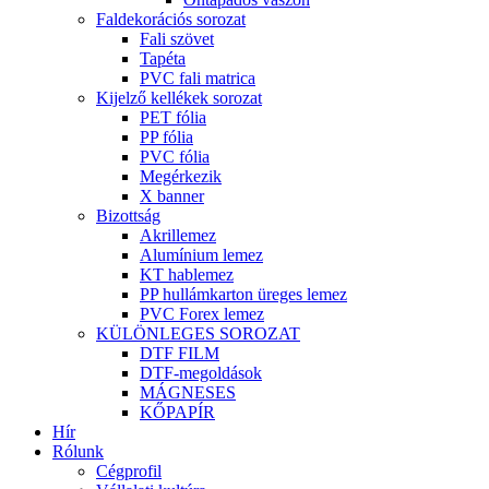
Faldekorációs sorozat
Fali szövet
Tapéta
PVC fali matrica
Kijelző kellékek sorozat
PET fólia
PP fólia
PVC fólia
Megérkezik
X banner
Bizottság
Akrillemez
Alumínium lemez
KT hablemez
PP hullámkarton üreges lemez
PVC Forex lemez
KÜLÖNLEGES SOROZAT
DTF FILM
DTF-megoldások
MÁGNESES
KŐPAPÍR
Hír
Rólunk
Cégprofil