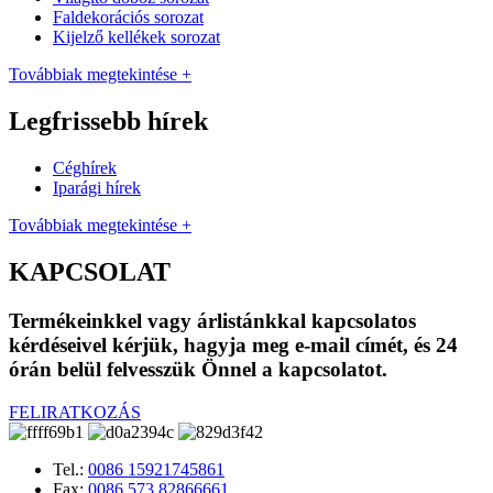
Faldekorációs sorozat
Kijelző kellékek sorozat
Továbbiak megtekintése +
Legfrissebb hírek
Céghírek
Iparági hírek
Továbbiak megtekintése +
KAPCSOLAT
Termékeinkkel vagy árlistánkkal kapcsolatos
kérdéseivel kérjük, hagyja meg e-mail címét, és 24
órán belül felvesszük Önnel a kapcsolatot.
FELIRATKOZÁS
Tel.:
0086 15921745861
Fax:
0086 573 82866661