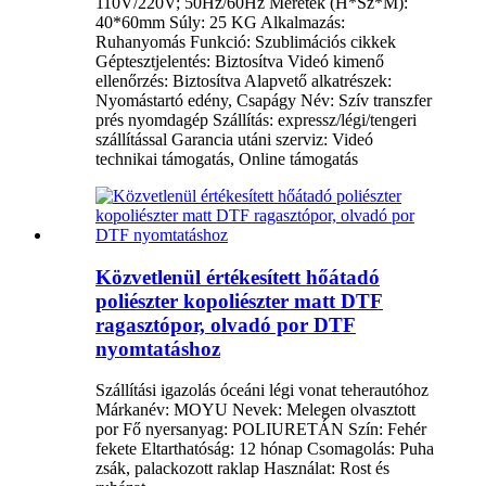
110V/220V; 50Hz/60Hz Méretek (H*Sz*M):
40*60mm Súly: 25 KG Alkalmazás:
Ruhanyomás Funkció: Szublimációs cikkek
Géptesztjelentés: Biztosítva Videó kimenő
ellenőrzés: Biztosítva Alapvető alkatrészek:
Nyomástartó edény, Csapágy Név: Szív transzfer
prés nyomdagép Szállítás: expressz/légi/tengeri
szállítással Garancia utáni szerviz: Videó
technikai támogatás, Online támogatás
Közvetlenül értékesített hőátadó
poliészter kopoliészter matt DTF
ragasztópor, olvadó por DTF
nyomtatáshoz
Szállítási igazolás óceáni légi vonat teherautóhoz
Márkanév: MOYU Nevek: Melegen olvasztott
por Fő nyersanyag: POLIURETÁN Szín: Fehér
fekete Eltarthatóság: 12 hónap Csomagolás: Puha
zsák, palackozott raklap Használat: Rost és