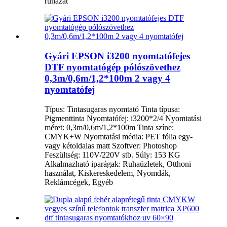
ruházat
Gyári EPSON i3200 nyomtatófejes
DTF nyomtatógép pólószövethez
0,3m/0,6m/1,2*100m 2 vagy 4
nyomtatófej
Típus: Tintasugaras nyomtató Tinta típusa:
Pigmenttinta Nyomtatófej: i3200*2/4 Nyomtatási
méret: 0,3m/0,6m/1,2*100m Tinta színe:
CMYK+W Nyomtatási média: PET fólia egy-
vagy kétoldalas matt Szoftver: Photoshop
Feszültség: 110V/220V stb. Súly: 153 KG
Alkalmazható iparágak: Ruhaüzletek, Otthoni
használat, Kiskereskedelem, Nyomdák,
Reklámcégek, Egyéb