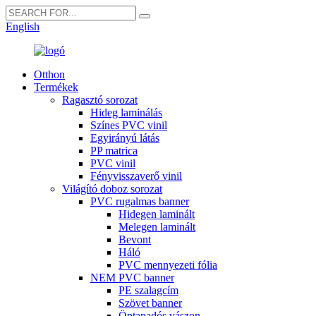
English
Otthon
Termékek
Ragasztó sorozat
Hideg laminálás
Színes PVC vinil
Egyirányú látás
PP matrica
PVC vinil
Fényvisszaverő vinil
Világító doboz sorozat
PVC rugalmas banner
Hidegen laminált
Melegen laminált
Bevont
Háló
PVC mennyezeti fólia
NEM PVC banner
PE szalagcím
Szövet banner
Öntapadós vászon