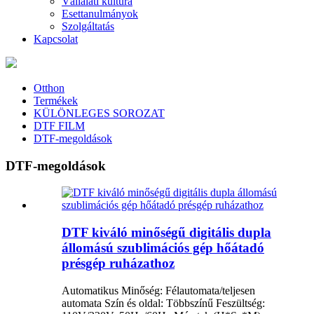
Vállalati kultúra
Esettanulmányok
Szolgáltatás
Kapcsolat
Otthon
Termékek
KÜLÖNLEGES SOROZAT
DTF FILM
DTF-megoldások
DTF-megoldások
DTF kiváló minőségű digitális dupla
állomású szublimációs gép hőátadó
présgép ruházathoz
Automatikus Minőség: Félautomata/teljesen
automata Szín és oldal: Többszínű Feszültség: