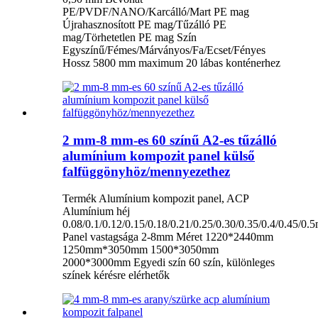
PE/PVDF/NANO/Karcálló/Mart PE mag
Újrahasznosított PE mag/Tűzálló PE
mag/Törhetetlen PE mag Szín
Egyszínű/Fémes/Márványos/Fa/Ecset/Fényes
Hossz 5800 mm maximum 20 lábas konténerhez
2 mm-8 mm-es 60 színű A2-es tűzálló
alumínium kompozit panel külső
falfüggönyhöz/mennyezethez
Termék Alumínium kompozit panel, ACP
Alumínium héj
0.08/0.1/0.12/0.15/0.18/0.21/0.25/0.30/0.35/0.4/0.45/0
Panel vastagsága 2-8mm Méret 1220*2440mm
1250mm*3050mm 1500*3050mm
2000*3000mm Egyedi szín 60 szín, különleges
színek kérésre elérhetők