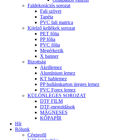
Faldekorációs sorozat
Fali szövet
Tapéta
PVC fali matrica
Kijelző kellékek sorozat
PET fólia
PP fólia
PVC fólia
Megérkezik
X banner
Bizottság
Akrillemez
Alumínium lemez
KT hablemez
PP hullámkarton üreges lemez
PVC Forex lemez
KÜLÖNLEGES SOROZAT
DTF FILM
DTF-megoldások
MÁGNESES
KŐPAPÍR
Hír
Rólunk
Cégprofil