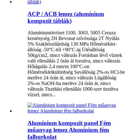
ACP / ACB lemez (alumínium
kompozit táblák)
Alumíniumötvözet 1100, 3003, 5005 Ceruza
keménység 2H Bevonat szívóssága 2T Nyúlás
5% Szakítószilárdság 130 MPa Hőmérséklet-
állóság -50°C-tól +90°C-ig Ütésállóság
50kg/cm2, nincs változás Forrásban lévő víznek
való ellenállás 2 órán át forralva, nincs változás
Hőtágulás 2,4 mm/m 100°C-on
Hőmérsékletkülönbség Savállóság 2%-os HCl-be
merítve 24 órán át, nincs változás Lúgállóság
2%-os NaOH-ba merítve 24 órán át, nincs
változás Tisztítási ellenállás 1000-szer tisztítva
vízzel, nincs...
Alumínium kompozit panel Fém
műanyag lemez Alumínium fém
falburkolat