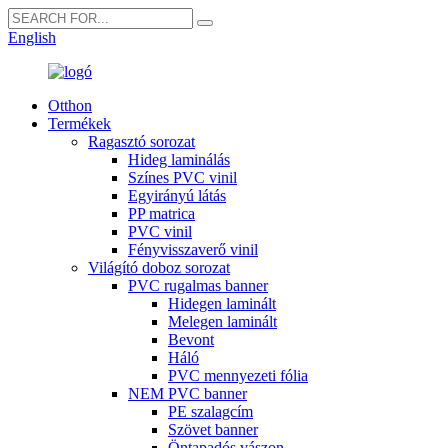
English
Otthon
Termékek
Ragasztó sorozat
Hideg laminálás
Színes PVC vinil
Egyirányú látás
PP matrica
PVC vinil
Fényvisszaverő vinil
Világító doboz sorozat
PVC rugalmas banner
Hidegen laminált
Melegen laminált
Bevont
Háló
PVC mennyezeti fólia
NEM PVC banner
PE szalagcím
Szövet banner
Öntapadós vászon