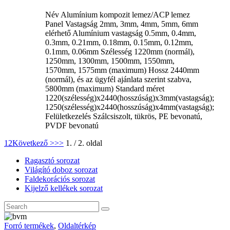
Név Alumínium kompozit lemez/ACP lemez
Panel Vastagság 2mm, 3mm, 4mm, 5mm, 6mm
elérhető Alumínium vastagság 0.5mm, 0.4mm,
0.3mm, 0.21mm, 0.18mm, 0.15mm, 0.12mm,
0.1mm, 0.06mm Szélesség 1220mm (normál),
1250mm, 1300mm, 1500mm, 1550mm,
1570mm, 1575mm (maximum) Hossz 2440mm
(normál), és az ügyfél ajánlata szerint szabva,
5800mm (maximum) Standard méret
1220(szélesség)x2440(hosszúság)x3mm(vastagság);
1250(szélesség)x2440(hosszúság)x4mm(vastagság);
Felületkezelés Szálcsiszolt, tükrös, PE bevonatú,
PVDF bevonatú
1
2
Következő >
>>
1. / 2. oldal
Ragasztó sorozat
Világító doboz sorozat
Faldekorációs sorozat
Kijelző kellékek sorozat
Forró termékek
,
Oldaltérkép