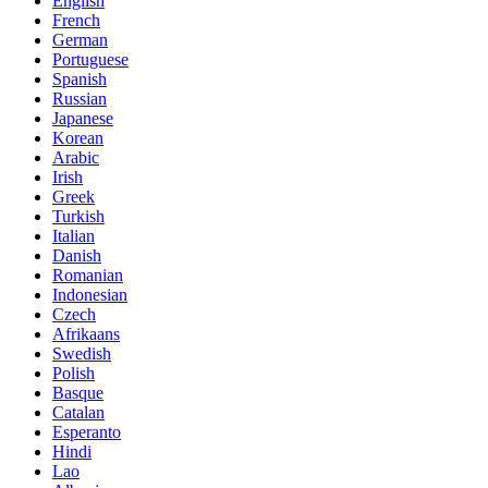
English
French
German
Portuguese
Spanish
Russian
Japanese
Korean
Arabic
Irish
Greek
Turkish
Italian
Danish
Romanian
Indonesian
Czech
Afrikaans
Swedish
Polish
Basque
Catalan
Esperanto
Hindi
Lao