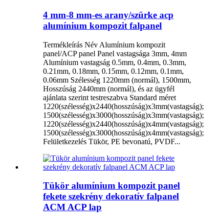
4 mm-8 mm-es arany/szürke acp
alumínium kompozit falpanel
Termékleírás Név Alumínium kompozit
panel/ACP panel Panel vastagsága 3mm, 4mm
Alumínium vastagság 0.5mm, 0.4mm, 0.3mm,
0.21mm, 0.18mm, 0.15mm, 0.12mm, 0.1mm,
0.06mm Szélesség 1220mm (normál), 1500mm,
Hosszúság 2440mm (normál), és az ügyfél
ajánlata szerint testreszabva Standard méret
1220(szélesség)x2440(hosszúság)x3mm(vastagság);
1500(szélesség)x3000(hosszúság)x3mm(vastagság);
1220(szélesség)x2440(hosszúság)x4mm(vastagság);
1500(szélesség)x3000(hosszúság)x4mm(vastagság);
Felületkezelés Tükör, PE bevonatú, PVDF...
Tükör alumínium kompozit panel
fekete szekrény dekoratív falpanel
ACM ACP lap