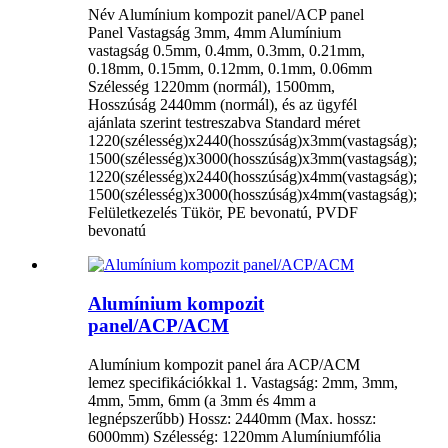
Név Alumínium kompozit panel/ACP panel
Panel Vastagság 3mm, 4mm Alumínium
vastagság 0.5mm, 0.4mm, 0.3mm, 0.21mm,
0.18mm, 0.15mm, 0.12mm, 0.1mm, 0.06mm
Szélesség 1220mm (normál), 1500mm,
Hosszúság 2440mm (normál), és az ügyfél
ajánlata szerint testreszabva Standard méret
1220(szélesség)x2440(hosszúság)x3mm(vastagság);
1500(szélesség)x3000(hosszúság)x3mm(vastagság);
1220(szélesség)x2440(hosszúság)x4mm(vastagság);
1500(szélesség)x3000(hosszúság)x4mm(vastagság);
Felületkezelés Tükör, PE bevonatú, PVDF
bevonatú
Alumínium kompozit
panel/ACP/ACM
Alumínium kompozit panel ára ACP/ACM
lemez specifikációkkal 1. Vastagság: 2mm, 3mm,
4mm, 5mm, 6mm (a 3mm és 4mm a
legnépszerűbb) Hossz: 2440mm (Max. hossz:
6000mm) Szélesség: 1220mm Alumíniumfólia