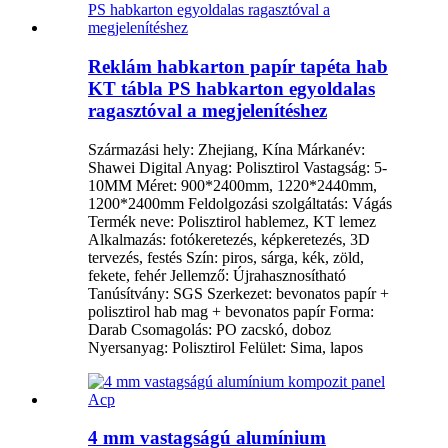
Reklám habkarton papír tapéta hab
KT tábla PS habkarton egyoldalas
ragasztóval a megjelenítéshez
Származási hely: Zhejiang, Kína Márkanév:
Shawei Digital Anyag: Polisztirol Vastagság: 5-
10MM Méret: 900*2400mm, 1220*2440mm,
1200*2400mm Feldolgozási szolgáltatás: Vágás
Termék neve: Polisztirol hablemez, KT lemez
Alkalmazás: fotókeretezés, képkeretezés, 3D
tervezés, festés Szín: piros, sárga, kék, zöld,
fekete, fehér Jellemző: Újrahasznosítható
Tanúsítvány: SGS Szerkezet: bevonatos papír +
polisztirol hab mag + bevonatos papír Forma:
Darab Csomagolás: PO zacskó, doboz
Nyersanyag: Polisztirol Felület: Sima, lapos
4 mm vastagságú alumínium