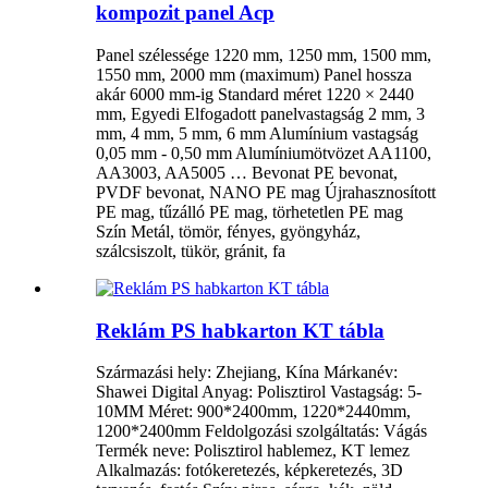
kompozit panel Acp
Panel szélessége 1220 mm, 1250 mm, 1500 mm,
1550 mm, 2000 mm (maximum) Panel hossza
akár 6000 mm-ig Standard méret 1220 × 2440
mm, Egyedi Elfogadott panelvastagság 2 mm, 3
mm, 4 mm, 5 mm, 6 mm Alumínium vastagság
0,05 mm - 0,50 mm Alumíniumötvözet AA1100,
AA3003, AA5005 … Bevonat PE bevonat,
PVDF bevonat, NANO PE mag Újrahasznosított
PE mag, tűzálló PE mag, törhetetlen PE mag
Szín Metál, tömör, fényes, gyöngyház,
szálcsiszolt, tükör, gránit, fa
Reklám PS habkarton KT tábla
Származási hely: Zhejiang, Kína Márkanév:
Shawei Digital Anyag: Polisztirol Vastagság: 5-
10MM Méret: 900*2400mm, 1220*2440mm,
1200*2400mm Feldolgozási szolgáltatás: Vágás
Termék neve: Polisztirol hablemez, KT lemez
Alkalmazás: fotókeretezés, képkeretezés, 3D