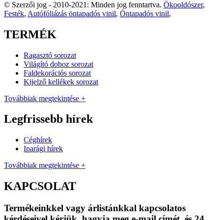
© Szerzői jog - 2010-2021: Minden jog fenntartva.
Ökooldószer
,
Festék
,
Autófóliázás öntapadós vinil
,
Öntapadós vinil
,
TERMÉK
Ragasztó sorozat
Világító doboz sorozat
Faldekorációs sorozat
Kijelző kellékek sorozat
Továbbiak megtekintése +
Legfrissebb hírek
Céghírek
Iparági hírek
Továbbiak megtekintése +
KAPCSOLAT
Termékeinkkel vagy árlistánkkal kapcsolatos
kérdéseivel kérjük, hagyja meg e-mail címét, és 24