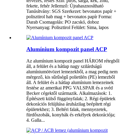
tervezés, festés Szín: piros, sárga, kék, zöld,
fekete, fehér Jellemző: Újrahasznosítható
Tanúsítvány: SGS Szerkezet: bevonatos papír +
polisztirol hab mag + bevonatos papír Forma:
Darab Csomagolás: PO zacskó, doboz
Nyersanyag: Polisztirol Felület: Sima, lapos
Alumínium kompozit panel ACP
Az alumínium kompozit panel HÁROM rétegből
áll, a felület és a hátlap nagy szilárdságú
alumíniumötvözet lemezekből, a mag pedig nem
mérgező, kis sűrűségű polietilén (PE) lemezből
áll. A felület és a hátlap alumínium lemezeinek
festése az amerikai PPG VALSPAR és a svéd
Becker cégektől származik. Alkalmazások: 1.
Építészeti külső függönyfalak; 2. Régi épületek
dekorációs felújítása áruházilag beépített régi
épületekhez; 3. Beltéri falak, mennyezetek,
fürdőszobák, konyhák és erkélyek dekorációja;
4. Galla...