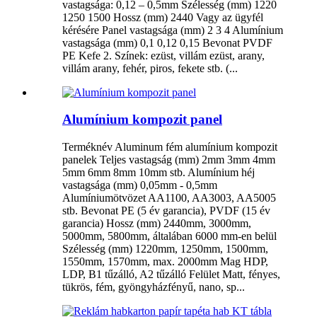
vastagsága: 0,12 – 0,5mm Szélesség (mm) 1220
1250 1500 Hossz (mm) 2440 Vagy az ügyfél
kérésére Panel vastagsága (mm) 2 3 4 Alumínium
vastagsága (mm) 0,1 0,12 0,15 Bevonat PVDF
PE Kefe 2. Színek: ezüst, villám ezüst, arany,
villám arany, fehér, piros, fekete stb. (...
Alumínium kompozit panel
Terméknév Aluminum fém alumínium kompozit
panelek Teljes vastagság (mm) 2mm 3mm 4mm
5mm 6mm 8mm 10mm stb. Alumínium héj
vastagsága (mm) 0,05mm - 0,5mm
Alumíniumötvözet AA1100, AA3003, AA5005
stb. Bevonat PE (5 év garancia), PVDF (15 év
garancia) Hossz (mm) 2440mm, 3000mm,
5000mm, 5800mm, általában 6000 mm-en belül
Szélesség (mm) 1220mm, 1250mm, 1500mm,
1550mm, 1570mm, max. 2000mm Mag HDP,
LDP, B1 tűzálló, A2 tűzálló Felület Matt, fényes,
tükrös, fém, gyöngyházfényű, nano, sp...