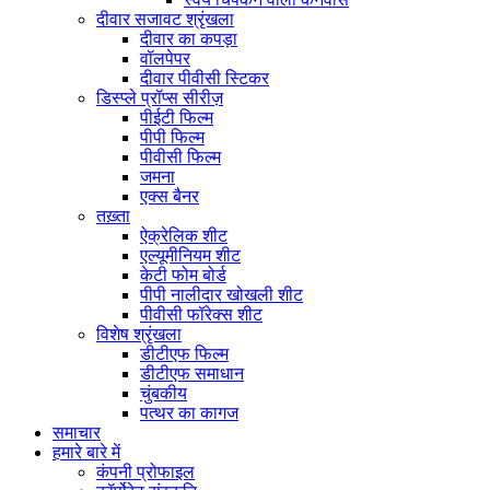
दीवार सजावट श्रृंखला
दीवार का कपड़ा
वॉलपेपर
दीवार पीवीसी स्टिकर
डिस्प्ले प्रॉप्स सीरीज़
पीईटी फिल्म
पीपी फिल्म
पीवीसी फिल्म
जमना
एक्स बैनर
तख़्ता
ऐक्रेलिक शीट
एल्यूमीनियम शीट
केटी फोम बोर्ड
पीपी नालीदार खोखली शीट
पीवीसी फॉरेक्स शीट
विशेष श्रृंखला
डीटीएफ फिल्म
डीटीएफ समाधान
चुंबकीय
पत्थर का कागज
समाचार
हमारे बारे में
कंपनी प्रोफाइल