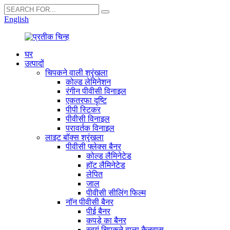
English
घर
उत्पादों
चिपकने वाली श्रृंखला
कोल्ड लेमिनेशन
रंगीन पीवीसी विनाइल
एकतरफा दृष्टि
पीपी स्टिकर
पीवीसी विनाइल
परावर्तक विनाइल
लाइट बॉक्स श्रृंखला
पीवीसी फ्लेक्स बैनर
कोल्ड लैमिनेटेड
हॉट लैमिनेटेड
लेपित
जाल
पीवीसी सीलिंग फिल्म
नॉन पीवीसी बैनर
पीई बैनर
कपड़े का बैनर
स्वयं चिपकने वाला कैनवास