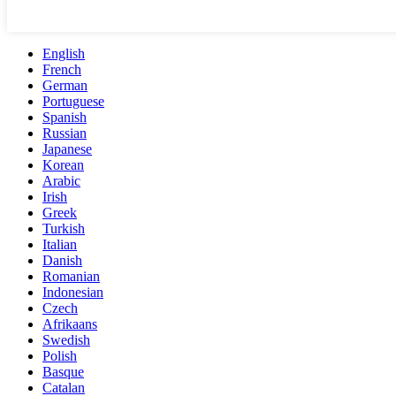
English
French
German
Portuguese
Spanish
Russian
Japanese
Korean
Arabic
Irish
Greek
Turkish
Italian
Danish
Romanian
Indonesian
Czech
Afrikaans
Swedish
Polish
Basque
Catalan